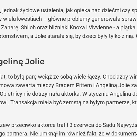
, jednak życiowe ustalenia, jak opieka nad dziećmi czy 
 w wielu kwestiach – główne problemy generowała sprawa
arę, Shiloh oraz bliźniaki Knoxa i Vivvienne - a piątka z n
mstwem, a Jolie starała się, by dzieci były tylko z nią.
elinę Jolie
at, to byłą parę wciąż ze sobą wiele łączy. Chociażby win
, umowa zawarta między Bradem Pittem i Angeliną Jolie za
bietnicy nie dotrzymała aktorka. W styczniu Angelina J
ittowi. Transakcja miała być zemstą na byłym partnerze, 
Pozew przeciwko aktorce trafił 3 czerwca do Sądu Najwyż
łego partnera. Nie umknął im również fakt, że w dokumen