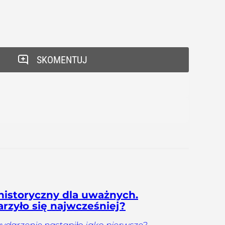
SKOMENTUJ
historyczny dla uważnych.
arzyło się najwcześniej?
ydarzenie nastąpiło jako pierwsze?