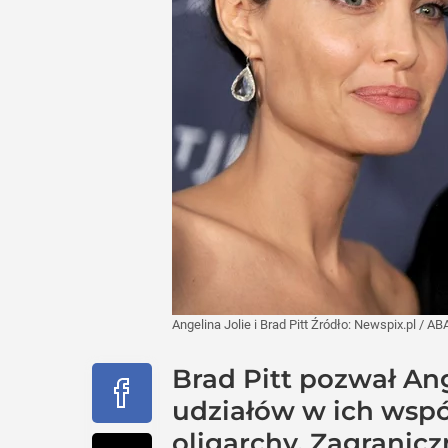
Angelina Jolie i Brad Pitt
Źródło:
Newspix.pl
/
AB
Brad Pitt pozwał An
udziałów w ich wspól
oligarchy. Zagranicz