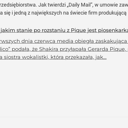
edsiębiorstwa. Jak twierdzi „Daily Mail”, w umowie zawar
ła się i jedną z największych na świecie firm produkując
W jakim stanie po rozstaniu z Pique jest piosenkark
rwszych dnia czerwca media obiegła zaskakująca
ico” podała, że Shakira przyłapała Gerarda Pique, 
a siostra wokalistki, która przekazała, jak...