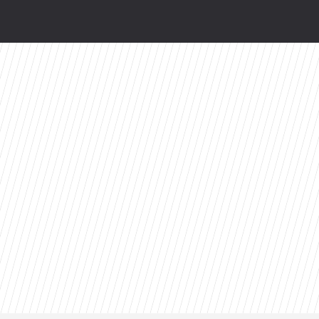
ści
toes