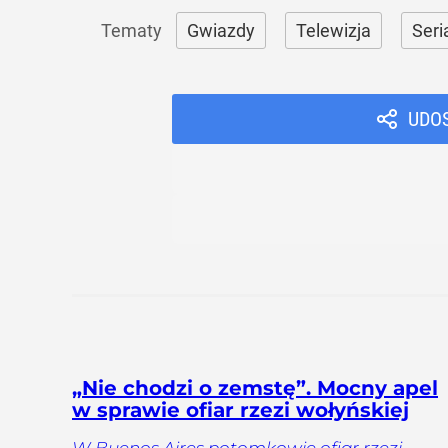
Gwiazdy
Telewizja
Seri
UDO
„Nie chodzi o zemstę”. Mocny apel
w sprawie ofiar rzezi wołyńskiej
W Buenos Aires potomkowie ofiar rzezi