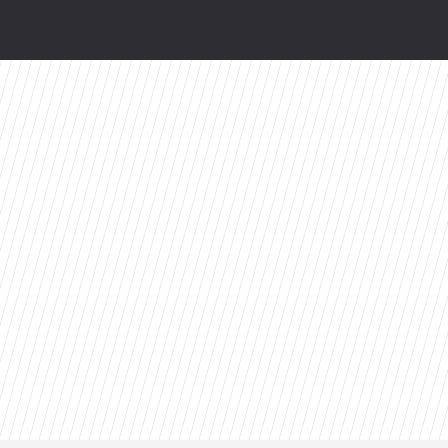
wy serial Disney+ to ekranizacja głośnej powie
Azja Express” i zaskakująca nowość
zów. Z rewelacyjnym wynikiem na Rotten Toma