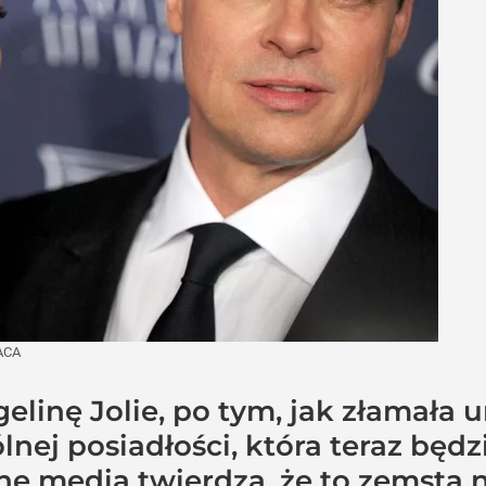
ACA
gelinę Jolie, po tym, jak złamała
nej posiadłości, która teraz będz
ne media twierdzą, że to zemsta n