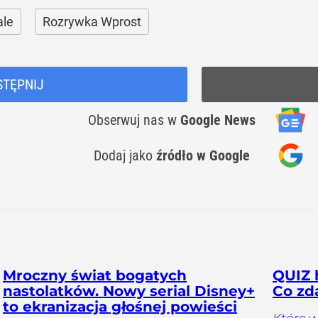
ale
Rozrywka Wprost
STĘPNIJ
Obserwuj nas
w
Google News
Dodaj jako
źródło w Google
Mroczny świat bogatych
QUIZ 
nastolatków. Nowy serial Disney+
Co zd
to ekranizacja głośnej powieści
Które w