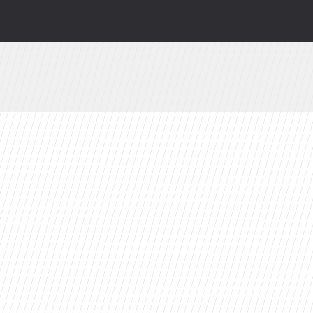
lądają i co robią gwiazdy kultowej sagi?
. Już jutro w CANAL+
valu: Dziś prawdopodobnie bym tego nie zrobił