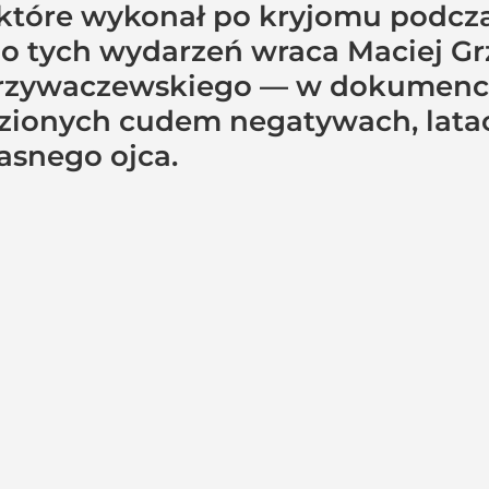
 które wykonał po kryjomu podcz
do tych wydarzeń wraca Maciej G
rzywaczewskiego — w dokumencie 
zionych cudem negatywach, latac
łasnego ojca.