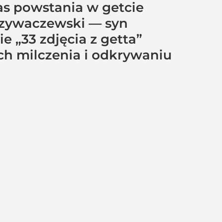
as powstania w getcie
rzywaczewski — syn
„33 zdjęcia z getta”
h milczenia i odkrywaniu