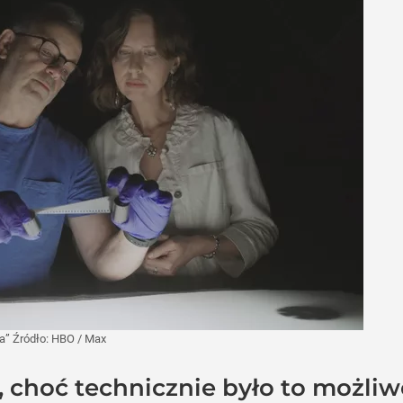
ta”
Źródło:
HBO
/
Max
choć technicznie było to możliwe