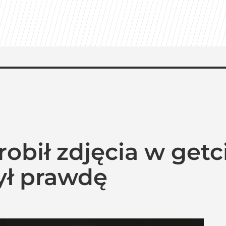
Azja Express” i zaskakująca nowość
 powroty i zaskakujące nowości w ramówce
ważyć. Polacy o przywróceniu CPN
robił zdjęcia w getc
ył prawdę