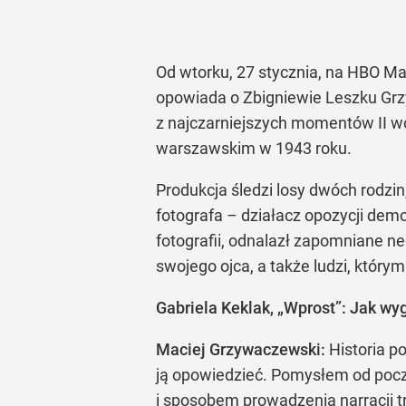
Od wtorku, 27 stycznia, na HBO Ma
opowiada o Zbigniewie Leszku Grzy
z najczarniejszych momentów II wo
warszawskim w 1943 roku.
Produkcja śledzi losy dwóch rodzin
fotografa – działacz opozycji dem
fotografii, odnalazł zapomniane n
swojego ojca, a także ludzi, którym
Gabriela Keklak, „Wprost”: Jak w
Maciej Grzywaczewski:
Historia p
ją opowiedzieć. Pomysłem od pocz
i sposobem prowadzenia narracji tr