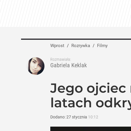
Jesień pełna hitów w TVN. Jubileusze, „
dodaj
Polsat odkrył karty na jesień. Wielkie
Wprost
/
Rozrywka
/
Filmy
dodaj
Rozmawiała:
Gabriela Keklak
Tego sondażu premier nie może zlekce
Jego ojciec 
8
latach odkr
Dodano:
27
stycznia
10:12