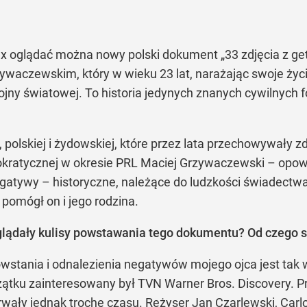
x oglądać można nowy polski dokument „33 zdjęcia z get
waczewskim, który w wieku 23 lat, narażając swoje życie
jny światowej. To historia jedynych znanych cywilnych 
, polskiej i żydowskiej, które przez lata przechowywały 
okratycznej w okresie PRL Maciej Grzywaczewski – opowi
egatywy – historyczne, należące do ludzkości świadectwa
 pomógł on i jego rodzina.
yglądały kulisy powstawania tego dokumentu? Od czego s
owstania i odnalezienia negatywów mojego ojca jest tak 
ątku zainteresowany był TVN Warner Bros. Discovery. 
wały jednak trochę czasu. Reżyser Jan Czarlewski, Carlo