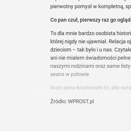
pierwotny pomysł w kompletną, sp
Co pan czuł, pierwszy raz go oglą
To dla mnie bardzo osobista histor
której nigdy nie ujawniał. Relacja
dzieciom – tak było i u nas. Czyta
ani nie miałem świadomości pełneg
naszymi rodzinami oraz same list
seans w połowie
Dużo pana kosztowało to, aby wzią
Źródło:
WPROST.pl