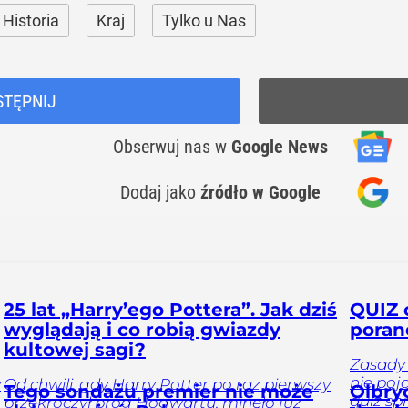
Historia
Kraj
Tylko u Nas
STĘPNIJ
Obserwuj nas
w
Google News
Dodaj jako
źródło w Google
25 lat „Harry’ego Pottera”. Jak dziś
QUIZ 
wyglądają i co robią gwiazdy
poran
kultowej sagi?
Zasady 
nie poj
y
Od chwili, gdy Harry Potter po raz pierwszy
Tego sondażu premier nie może
Olbryc
quiz sp
przekroczył próg Hogwartu, minęło już