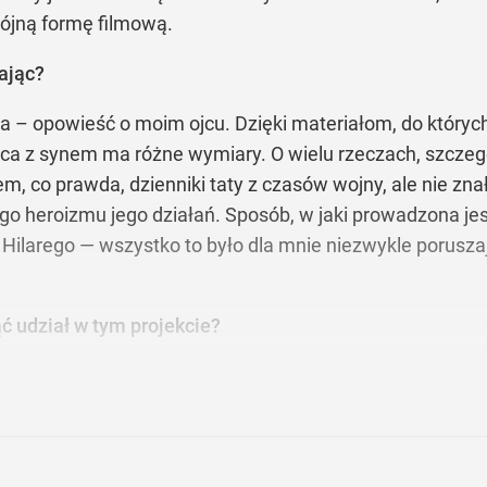
ójną formę filmową.
dając?
ia – opowieść o moim ojcu. Dzięki materiałom, do któryc
 ojca z synem ma różne wymiary. O wielu rzeczach, szcze
łem, co prawda, dzienniki taty z czasów wojny, ale nie zn
o heroizmu jego działań. Sposób, w jaki prowadzona jest
y Hilarego — wszystko to było dla mnie niezwykle porus
ć udział w tym projekcie?