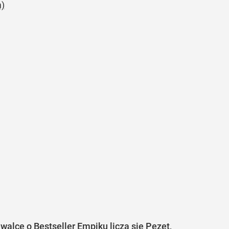
)
walce o Bestseller Empiku liczą się Pezet,