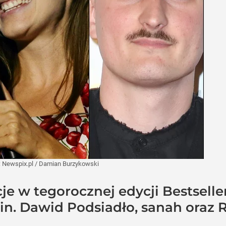
:
Newspix.pl
/
Damian Burzykowski
e w tegorocznej edycji Bestsell
.in. Dawid Podsiadło, sanah oraz 