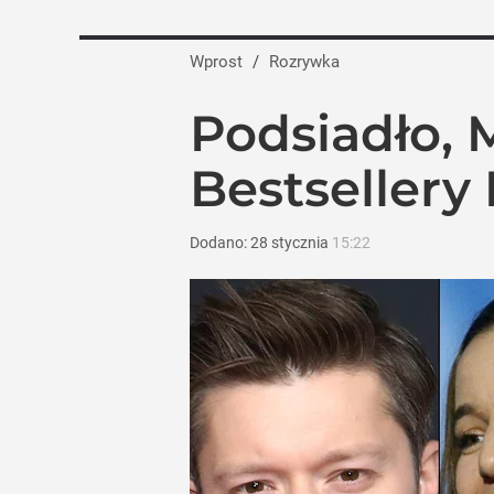
Wprost
/
Rozrywka
Podsiadło, M
Bestsellery
Dodano:
28
stycznia
15:22