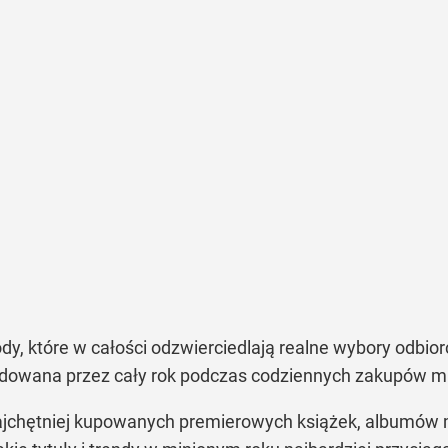
dy, które w całości odzwierciedlają realne wybory odbio
budowana przez cały rok podczas codziennych zakupów mi
najchętniej kupowanych premierowych książek, albumów