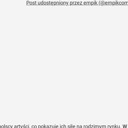
Post udostępniony przez empik (@empikcom
olscy artyści, co pokazuje ich siłę na rodzimym rynku.
W 