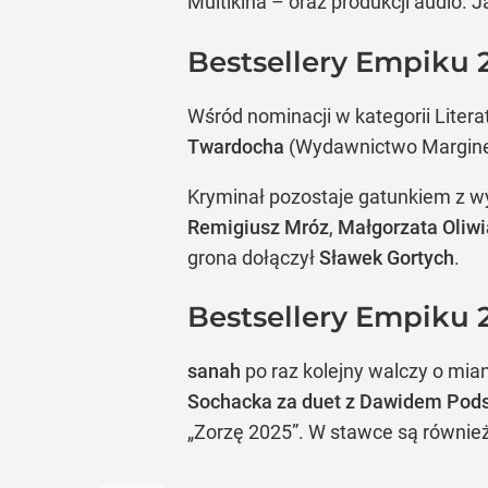
Multikina – oraz produkcji audio. 
Bestsellery Empiku 
Wśród nominacji w kategorii Litera
Twardocha
(Wydawnictwo Margines
Kryminał pozostaje gatunkiem z w
Remigiusz Mróz
,
Małgorzata Oliw
grona dołączył
Sławek Gortych
.
Bestsellery Empiku 2
sanah
po raz kolejny walczy o mia
Sochacka za duet z Dawidem Pods
„Zorzę 2025”. W stawce są równie