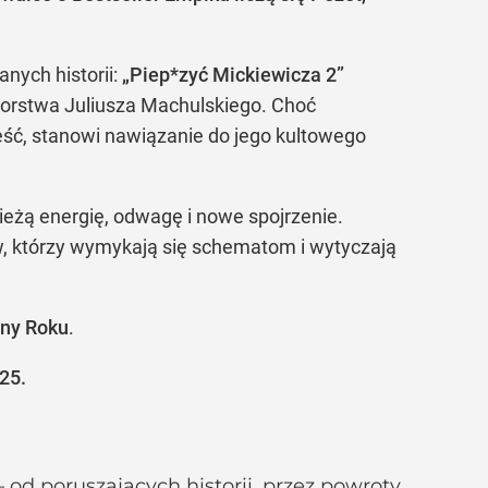
nych historii:
„Piep*zyć Mickiewicza 2”
orstwa Juliusza Machulskiego. Choć
ść, stanowi nawiązanie do jego kultowego
ieżą energię, odwagę i nowe spojrzenie.
w, którzy wymykają się schematom i wytyczają
zny Roku
.
25.
 od poruszających historii, przez powroty