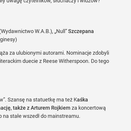
ągały uwagę czytelników, słuchaczy i widzów?
(Wydawnictwo W.A.B.), „Null”
Szczepana
ginesy)
ąża za ulubionymi autorami. Nominacje zdobyli
literackim duecie z Reese Witherspoon. Do tego
w”. Szansę na statuetkę ma też K
aśka
ację, także z Arturem Rojkiem
za koncertową
op na stałe wszedł do mainstreamu.