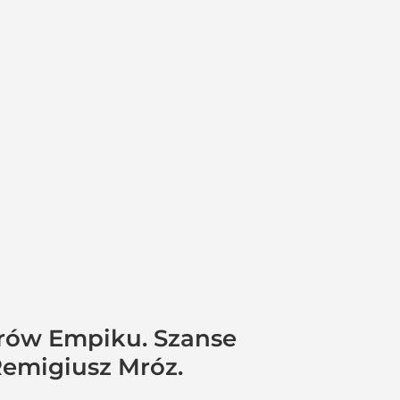
erów Empiku. Szanse
Remigiusz Mróz.