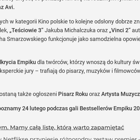
z Avi.
ch w kategorii Kino polskie to kolejne odsłony dobrze zna
dek,
„Teściowie 3”
Jakuba Michalczuka oraz
„Vinci 2”
aut
ha Smarzowskiego funkcjonuje jako samodzielna opowie
krycia Empiku
dla twórców, którzy wnoszą do kultury św
perckie jury – trafiają do pisarzy, muzyków i filmowcó
zostaną także ogłoszeni
Pisarz Roku
oraz
Artysta Muzyc
poznamy 24 lutego podczas gali Bestsellerów Empiku 20
tym. Mamy całą listę, którą warto zapamiętać
 Netflikse przyniesie różnorodny zestaw premier –