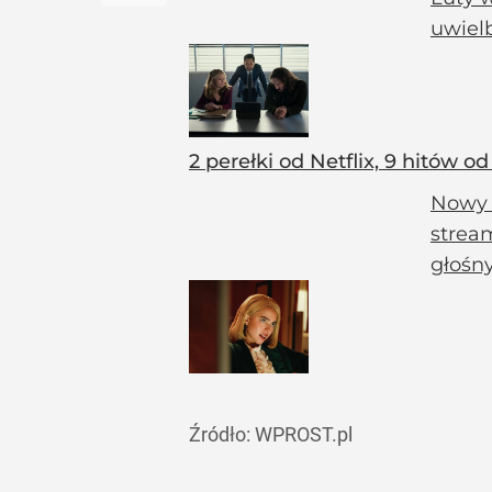
uwielb
2 perełki od Netflix, 9 hitów
Nowy t
strea
głośn
Źródło:
WPROST.pl