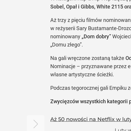
Sobel, Opał i Gibbs, White 2115 ora
Aż trzy z pięciu filmów nominowany
w reżyserii Sary Bustamante-Droz
nominowany
„Dom dobry”
Wojciec
„Domu złego”.
Na gali wręczone zostaną także
Od
Nominacje – przyznawane przez eks
własne artystyczne ścieżki.
Podczas tegorocznej gali Empiku 
Zwycięzców wszystkich kategorii 
Aż 50 nowości na Netflix w lu
Luty w