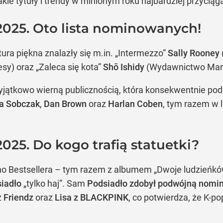
Jakie tytuły i trendy w minionym roku najbardziej przyci
2025. Oto lista nominowanych!
tura piękna znalazły się m.in. „Intermezzo”
Sally Rooney
y) oraz „Zaleca się kota”
Shō Ishidy
(Wydawnictwo Mar
yjątkowo wierną publicznością, która konsekwentnie pod
ia Sobczak
,
Dan Brown
oraz
Harlan Coben
, tym razem w 
025. Do kogo trafią statuetki?
no Bestsellera – tym razem z albumem „Dwoje ludzieńkó
iadło
„tylko haj”. Sam
Podsiadło zdobył podwójną nomin
ż
Friendz
oraz
Lisa z BLACKPINK
, co potwierdza, że K-p