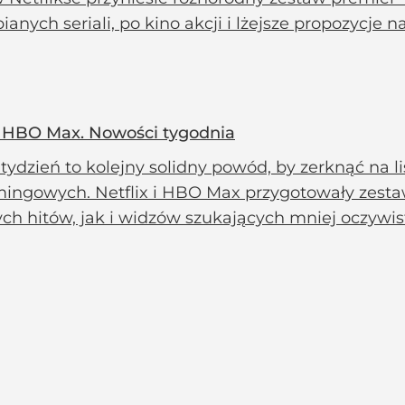
ianych seriali, po kino akcji i lżejsze propozycje 
 od HBO Max. Nowości tygodnia
ydzień to kolejny solidny powód, by zerknąć na l
mingowych. Netflix i HBO Max przygotowały zesta
ych hitów, jak i widzów szukających mniej oczywi