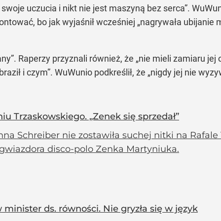
swoje uczucia i nikt nie jest maszyną bez serca”. WuWun
frontować, bo jak wyjaśnił wcześniej „nagrywała ubijanie 
ny”. Raperzy przyznali również, że „nie mieli zamiaru je
raził i czym”. WuWunio podkreślił, że „nigdy jej nie wyz
iu Trzaskowskiego. „Zenek się sprzedał”
na Schreiber nie zostawiła suchej nitki na Rafale
 gwiazdora disco-polo Zenka Martyniuka.
minister ds. równości. Nie gryzła się w język