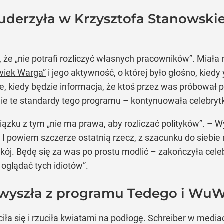
uderzyła w Krzysztofa Stanowskie
że „nie potrafi rozliczyć własnych pracowników”. Miała 
wiek Warga”
i jego aktywność, o której było głośno, kied
ie, kiedy będzie informacja, że ktoś przez was próbował
śnie te standardy tego programu – kontynuowała celebryt
zku z tym „nie ma prawa, aby rozliczać polityków”. – Wy
 I powiem szczerze ostatnią rzecz, z szacunku do siebi
okój. Będę się za was po prostu modlić – zakończyła cel
 oglądać tych idiotów”.
wyszła z programu Tedego i WuWu
ciła się i rzuciła kwiatami na podłogę. Schreiber w med