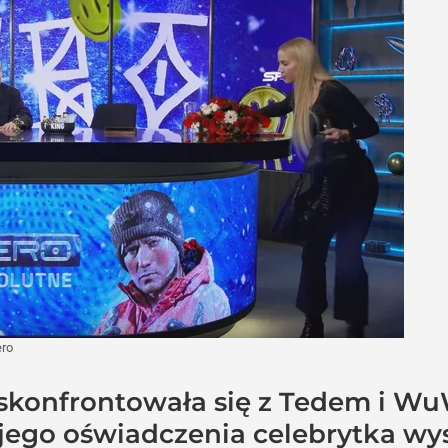
ero
 skonfrontowała się z Tedem i W
ego oświadczenia celebrytka wys