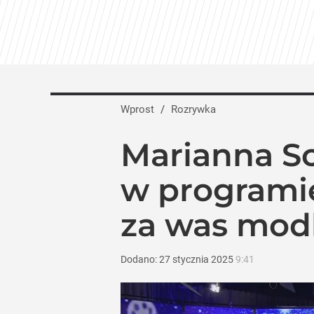
Wprost
/
Rozrywka
Marianna Sc
w programi
za was modl
Dodano:
27
stycznia
2025
9:41