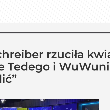
hreiber rzuciła kw
e Tedego i WuWunia
ić”