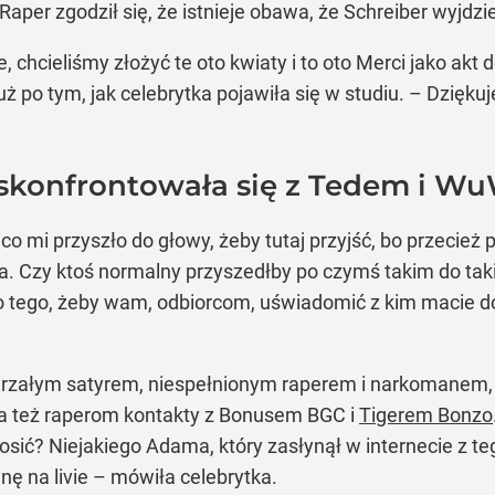
aper zgodził się, że istnieje obawa, że Schreiber wyjdz
chcieliśmy złożyć te oto kwiaty i to oto Merci jako akt d
po tym, jak celebrytka pojawiła się w studiu. – Dziękuj
 skonfrontowała się z Tedem i 
co mi przyszło do głowy, żeby tutaj przyjść, bo przecież 
 Czy ktoś normalny przyszedłby po czymś takim do taki
 do tego, żeby wam, odbiorcom, uświadomić z kim macie d
rzałym satyrem, niespełnionym raperem i narkomanem, k
ła też raperom kontakty z Bonusem BGC i
Tigerem Bonzo
aprosić? Niejakiego Adama, który zasłynął w internecie z 
nę na livie – mówiła celebrytka.