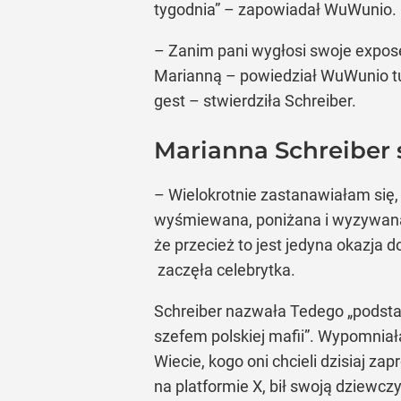
tygodnia” – zapowiadał WuWunio. R
– Zanim pani wygłosi swoje expose, 
Marianną – powiedział WuWunio tuż 
gest – stwierdziła Schreiber.
Marianna Schreiber
– Wielokrotnie zastanawiałam się, 
wyśmiewana, poniżana i wyzywana.
że przecież to jest jedyna okazja
zaczęła celebrytka.
Schreiber nazwała Tedego „podsta
szefem polskiej mafii”. Wypomnia
Wiecie, kogo oni chcieli dzisiaj z
na platformie X, bił swoją dziewczy