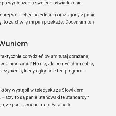
ie po wygłoszeniu swojego oświadczenia.
obrej woli i chęć pojednania oraz zgody z panią
ę, to za chwilę mi pan przekaże. Doceniam ten
WuWuniem
praktycznie co tydzień byłam tutaj obrażana,
ego programu? No nie, ale pomyślałam sobie,
o czynienia, kiedy oglądacie ten program –
tóry wystąpił w teledysku ze Słowikiem,
. – Czy to są panie Stanowski te standardy?
tego, że pod pseudonimem Fala hejtu