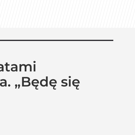
iatami
. „Będę się