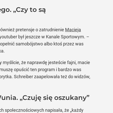
go. „Czy to są
również pretensje o zatrudnienie
Macieja
y youtuber był jeszcze w Kanale Sportowym. –
 popełnić samobójstwo albo ktoś przez was
ka.
 myślicie, że naprawdę jesteście fajni, macie
e muszę opuścić ten program i bardzo was
ebrytka. Schreiber zaapelowała też do widzów,
nia. „Czuję się oszukany”
iach społecznościowych napisała, że „każdy