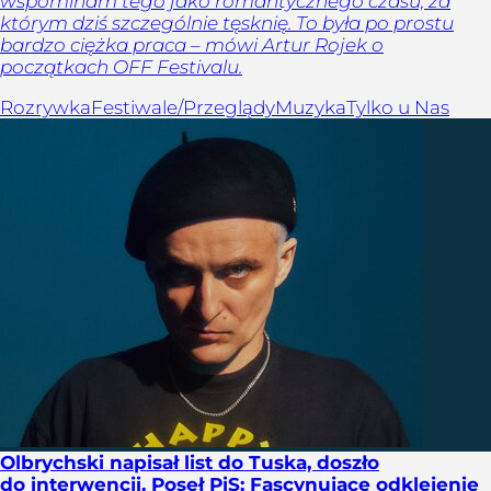
wspominam tego jako romantycznego czasu, za
którym dziś szczególnie tęsknię. To była po prostu
bardzo ciężka praca – mówi Artur Rojek o
początkach OFF Festivalu.
Rozrywka
Festiwale/Przeglądy
Muzyka
Tylko u Nas
Olbrychski napisał list do Tuska, doszło
do interwencji. Poseł PiS: Fascynujące odklejenie