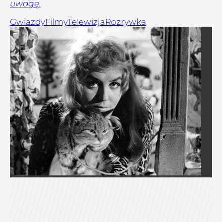
uwagę.
Gwiazdy
Filmy
Telewizja
Rozrywka