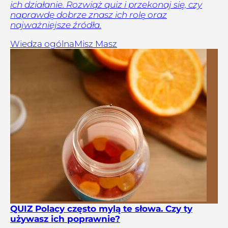
ich działanie. Rozwiąż quiz i przekonaj się, czy
naprawdę dobrze znasz ich rolę oraz
najważniejsze źródła.
Wiedza ogólna
Misz Masz
QUIZ Polacy często mylą te słowa. Czy ty
używasz ich poprawnie?