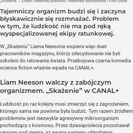
„Skażenie”
/ Źródło:
Materiały prasowe
/
Materiały dystrybutora / Kino Świat
Tajemniczy organizm budzi się i zaczyna
błyskawicznie się rozmnażać. Problem
w tym, że ludzkość nie ma pod ręką
wyspecjalizowanej ekipy ratunkowej.
W „Skażeniu” Liama Neesona wspiera więc duet
pracowników magazynu, którzy zdecydowanie nie byli
szkoleni do ratowania świata. Przebojowa czarna komedia
science fiction właśnie wpada na CANAL+.
Liam Neeson walczy z zabójczym
organizmem. „Skażenie” w CANAL+
Ludzkość po raz kolejny musi zmierzyć się z zagrożeniem,
którego sama nie powinna była budzić. Tym razem źródłem
problemów jest niezwykle agresywny mikroorganizm
pochodzący z kosmosu. Przez dziesięciolecia pozostawał
uśpiony pod ziemią, aż awaria systemu chłodzenia