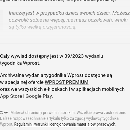
Inaczej jest w przypadku dzieci swoich dzieci. Możesz
pozwolić sobie na więcej, nie masz oczekiwań, wnuki
są tylko wielką przyjemnością.
Cały wywiad dostępny jest w
39/2023 wydaniu
tygodnika Wprost
.
Archiwalne wydania tygodnika Wprost dostępne są
w specjalnej ofercie
WPROST PREMIUM
oraz we wszystkich e-kioskach i w aplikacjach mobilnych
App Store
i
Google Play
.
© ℗
Materiał chroniony prawem autorskim. Wszelkie prawa zastrzeżone.
Dalsze rozpowszechnianie artykułu tylko za zgodą wydawcy tygodnika
Wprost.
Regulamin i warunki licencjonowania materiałów prasowych
.