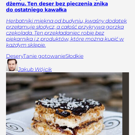
dżemu. Ten deser bez pieczenia znika
do ostatniego kawałka
Herbatniki miękną od budyniu, kwaśny dodatek
przełamuje słodycz, a całość przykrywa gorzka
czekolada. Ten przekładaniec robię bez
piekarnika i z produktów, które można kupić w
każdym sklepie.
Desery
Tanie gotowanie
Słodkie
Jakub
Wójcik