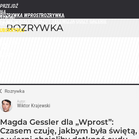
PRZEJDŹ
NA
ROZRYWKA WPROST
STRONĘ
FILMY
SERIALE
GWIAZDY
TELEWIZJA
QUIZY
GALERIE
GŁÓWNĄ
ROZRYWKA
WPROST.PL
UBSKRYBUJ
ZALOGUJ
MENU
Rozrywka
Autor:
Wiktor Krajewski
Magda Gessler dla „Wprost”:
Czasem czuję, jakbym była świętą,