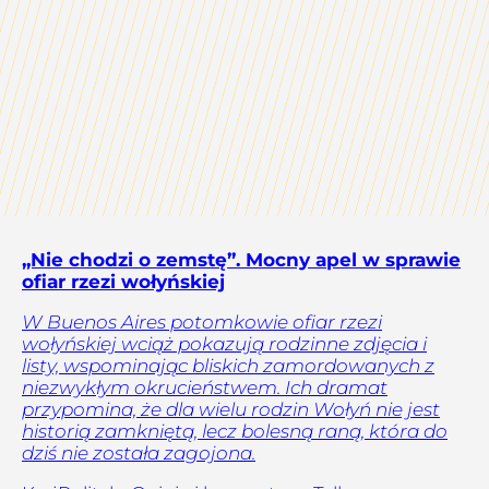
„Nie chodzi o zemstę”. Mocny apel w sprawie
ofiar rzezi wołyńskiej
W Buenos Aires potomkowie ofiar rzezi
wołyńskiej wciąż pokazują rodzinne zdjęcia i
listy, wspominając bliskich zamordowanych z
niezwykłym okrucieństwem. Ich dramat
przypomina, że dla wielu rodzin Wołyń nie jest
historią zamkniętą, lecz bolesną raną, która do
dziś nie została zagojona.