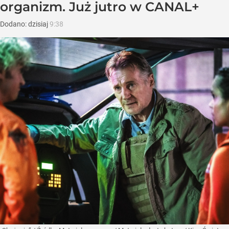
organizm. Już jutro w CANAL+
Dodano:
dzisiaj
9:38