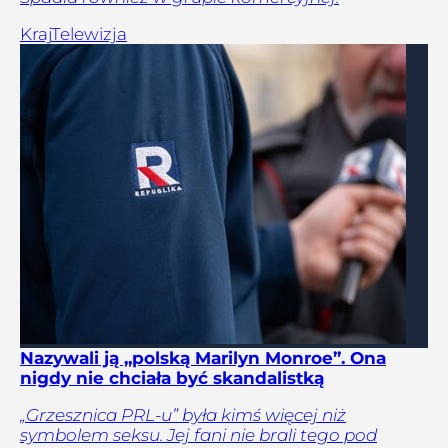
Kraj
Telewizja
Nazywali ją „polską Marilyn Monroe”. Ona
nigdy nie chciała być skandalistką
„Grzesznica PRL-u” była kimś więcej niż
symbolem seksu. Jej fani nie brali tego pod