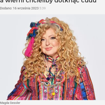
a wierni chcieliby dotknąć cudu
Dodano:
16
września
2023
5:39
Magda Gessler