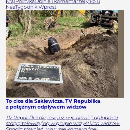
Kraj
Polityka
Opinie i komentarze
Tylko u
Nas
Tygodnik Wprost
To cios dla Sakiewicza. TV Republika
z potężnym odpływem widzów
TV Republika nie jest już najchętniej oglądaną
stacją telewizyjną w grupie wszystkich widzów.
Spadła również w grupie komercyjnej.