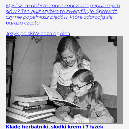
Myślisz, że dobrze znasz znaczenie popularnych
słów? Ten quiz szybko to zweryfikuje. Sprawdź,
czy nie popełniasz błędów, które zdarzają się
bardzo często.
Język polski
Wiedza ogólna
Kładę herbatniki, słodki krem i 7 łyżek