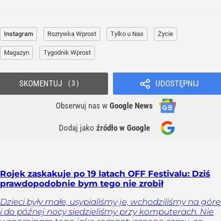
Instagram
Rozrywka Wprost
Tylko u Nas
Życie
Magazyn
Tygodnik Wprost
SKOMENTUJ
UDOSTĘPNIJ
3
Obserwuj nas
w
Google News
Dodaj jako
źródło w Google
Rojek zaskakuje po 19 latach OFF Festivalu: Dziś
prawdopodobnie bym tego nie zrobił
Dzieci były małe, usypialiśmy je, wchodziliśmy na górę
i do późnej nocy siedzieliśmy przy komputerach. Nie