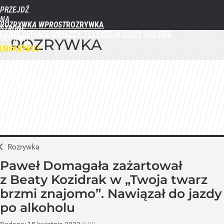
PRZEJDŹ
NA
ROZRYWKA WPROST
STRONĘ
FILMY
SERIALE
GWIAZDY
TELEWIZJA
QUIZY
GALERIE
GŁÓWNĄ
ROZRYWKA
WPROST.PL
UBSKRYBUJ
ZALOGUJ
MENU
Rozrywka
Paweł Domagała zażartował
z Beaty Kozidrak w „Twoja twarz
brzmi znajomo”. Nawiązał do jazdy
po alkoholu