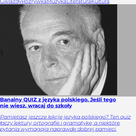
Gwiazdy
Rozrywka
Muzyka
Literatura
Kultura
Banalny QUIZ z języka polskiego. Jeśli tego
nie wiesz, wracaj do szkoły
Pamiętasz jeszcze lekcje języka polskiego? Ten quiz
łączy lektury, ortografię i gramatykę, a niektóre
pytania wymagają naprawdę dobrej pamięci.