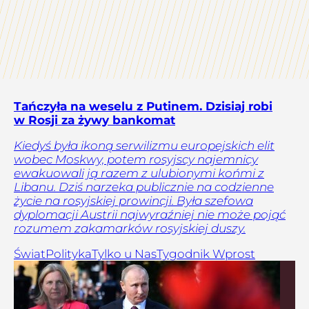
Tańczyła na weselu z Putinem. Dzisiaj robi
w Rosji za żywy bankomat
Kiedyś była ikoną serwilizmu europejskich elit
wobec Moskwy, potem rosyjscy najemnicy
ewakuowali ją razem z ulubionymi końmi z
Libanu. Dziś narzeka publicznie na codzienne
życie na rosyjskiej prowincji. Była szefowa
dyplomacji Austrii najwyraźniej nie może pojąć
rozumem zakamarków rosyjskiej duszy.
Świat
Polityka
Tylko u Nas
Tygodnik Wprost