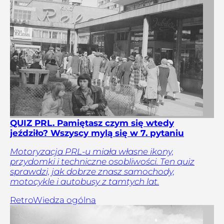
QUIZ PRL. Pamiętasz czym się wtedy
jeździło? Wszyscy mylą się w 7. pytaniu
Motoryzacja PRL-u miała własne ikony,
przydomki i techniczne osobliwości. Ten quiz
sprawdzi, jak dobrze znasz samochody,
motocykle i autobusy z tamtych lat.
Retro
Wiedza ogólna