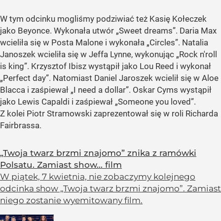
W tym odcinku mogliśmy podziwiać też Kasię Kołeczek
jako Beyonce. Wykonała utwór „Sweet dreams”. Daria Max
wcieliła się w Posta Malone i wykonała „Circles”. Natalia
Janoszek wcieliła się w Jeffa Lynne, wykonując „Rock n'roll
is king”. Krzysztof Ibisz wystąpił jako Lou Reed i wykonał
„Perfect day”. Natomiast Daniel Jaroszek wcielił się w Aloe
Blacca i zaśpiewał „I need a dollar”. Oskar Cyms wystąpił
jako Lewis Capaldi i zaśpiewał „Someone you loved”.
Z kolei Piotr Stramowski zaprezentował się w roli Richarda
Fairbrassa.
„Twoja twarz brzmi znajomo” znika z ramówki
Polsatu. Zamiast show... film
W piątek, 7 kwietnia, nie zobaczymy kolejnego
odcinka show „Twoja twarz brzmi znajomo”. Zamiast
niego zostanie wyemitowany film.