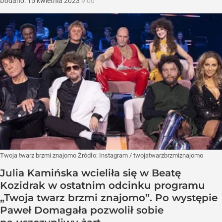
Dodano:
15
kwietnia
2023
9:00
Twoja twarz brzmi znajomo
Źródło:
Instagram
/
twojatwarzbrzmiznajomo
Julia Kamińska wcieliła się w Beatę
Kozidrak w ostatnim odcinku programu
„Twoja twarz brzmi znajomo”. Po występie
Paweł Domagała pozwolił sobie