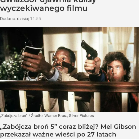
wyczekiwanego filmu
Dodano:
dzisiaj
11:55
„Zabójcza broń”
/ Źródło:
Warner Bros., Silver Pictures
„Zabójcza broń 5” coraz bliżej? Mel Gibson
przekazał ważne wieści po 27 latach