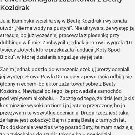
Kozidrak
Julia Kamińska wcieliła się w Beatę Kozidrak i wykonała
utwór „Nie ma wody na pustyni”. Nie ukrywała, że występ ją
stresuje, bo już wcześniej pracowała z piosenką przy
dubbingu w filmie. Zachwyciła jednak jurorów i wygrała 10
tysięcy złotych, które przekazała fundacji „Koty Spod
Bloku”, w której działania angażuje się jej tata.
Zanim jednak doszło do wręczenia czeku, jurorzy oceniali
jej występ. Słowa Pawła Domagały z pewnością odbiją się
głośnym echem, bo aktor zażartował sobie z Beaty
Kozidrak. Nawiązał do tego, że prowadziła samochód
pod wpływem alkoholu. – Zacznę od tego, że dziś jest jakiś
kosmicznie wysoki poziom i ja jestem przerażony, bo ja
przeżywam te wszystkie oceniania. Druga rzecz jest taka,
że fajnie jest zobaczyć Bajm i panią Beatę z tamtych lat.
Tak doskonale weszłaś w tę postać Bety, że mam nadzieję,
że przyjechałaś do studia taksówką – powiedział.