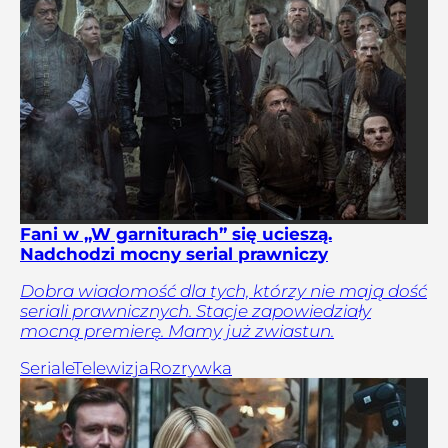
Fani w „W garniturach” się ucieszą.
Nadchodzi mocny serial prawniczy
Dobra wiadomość dla tych, którzy nie mają dość
seriali prawnicznych. Stacje zapowiedziały
mocną premierę. Mamy już zwiastun.
Seriale
Telewizja
Rozrywka