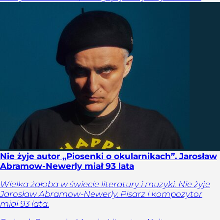
Nie żyje autor „Piosenki o okularnikach”. Jarosław
Abramow-Newerly miał 93 lata
Wielka żałoba w świecie literatury i muzyki. Nie żyje
Jarosław Abramow-Newerly. Pisarz i kompozytor
miał 93 lata.