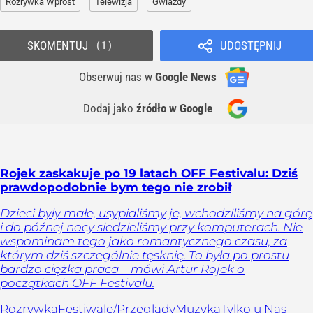
Rozrywka Wprost
Telewizja
Gwiazdy
SKOMENTUJ
UDOSTĘPNIJ
1
Obserwuj nas
w
Google News
Dodaj jako
źródło w Google
Rojek zaskakuje po 19 latach OFF Festivalu: Dziś
prawdopodobnie bym tego nie zrobił
Dzieci były małe, usypialiśmy je, wchodziliśmy na górę
i do późnej nocy siedzieliśmy przy komputerach. Nie
wspominam tego jako romantycznego czasu, za
którym dziś szczególnie tęsknię. To była po prostu
bardzo ciężka praca – mówi Artur Rojek o
początkach OFF Festivalu.
Rozrywka
Festiwale/Przeglądy
Muzyka
Tylko u Nas