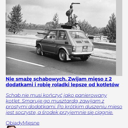
Nie smażę schabowych. Zwijam mięso z 2
dodatkami i robię roladki lepsze od kotletów
Schab nie musi kończyć jako panierowany
kotlet. Smaruję go musztardą, zawijam z
prostymi dodatkami. Po krótkim duszeniu mięso
jest soczyste, a środek przyjemnie się ciągnie.
Obiady
Mięsne