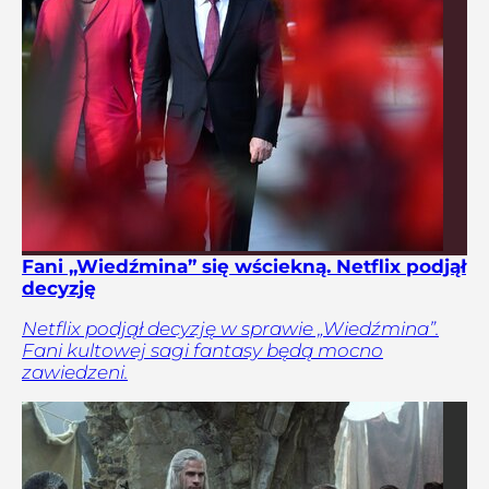
Fani „Wiedźmina” się wściekną. Netflix podjął
decyzję
Netflix podjął decyzję w sprawie „Wiedźmina”.
Fani kultowej sagi fantasy będą mocno
zawiedzeni.