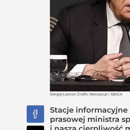
Siergiej Ławrow
Źródło:
Newspix.pl
/
ABACA
Stacje informacyjne
prasowej ministra s
i nasza cierpliwość