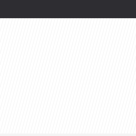
odsłonią kulisy. HBO Max szykuje niespodziankę
ty 2026 roku. Ten tytuł zdeklasował konkurencję
valu: Dziś prawdopodobnie bym tego nie zrobił