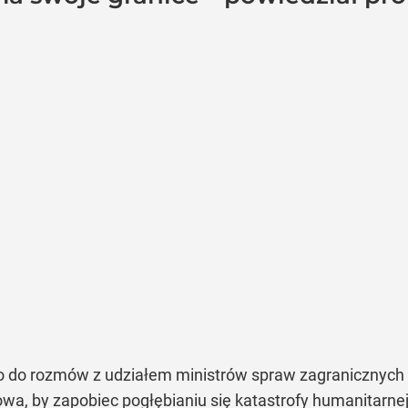
ło do rozmów z udziałem ministrów spraw zagranicznych R
a, by zapobiec pogłębianiu się katastrofy humanitarnej