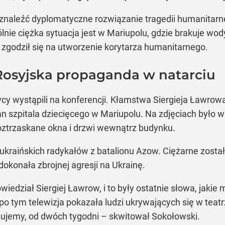
naleźć dyplomatyczne rozwiązanie tragedii humanitarnej,
ie ciężka sytuacja jest w Mariupolu, gdzie brakuje wody
godził się na utworzenie korytarza humanitarnego.
Rosyjska propaganda w natarciu
cy wystąpili na konferencji. Kłamstwa Siergieja Ławrow
 szpitala dziecięcego w Mariupolu. Na zdjęciach było w
oztrzaskane okna i drzwi wewnątrz budynku.
a ukraińskich radykałów z batalionu Azow. Ciężarne zos
dokonała zbrojnej agresji na Ukrainę.
wiedział Siergiej Ławrow, i to były ostatnie słowa, jaki
 po tym telewizja pokazała ludzi ukrywających się w tea
azujemy, od dwóch tygodni – skwitował Sokołowski.