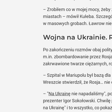
– Zrobiłem co w mojej mocy, żeby z
miastach – mówił Kułeba. Szczególn
w masowych grobach. Ławrow nie z
Wojna na Ukrainie. 
Po zakończeniu rozmów obaj polity
m.in. zbombardowanie przez Rosjan
zakrwawione twarze ciężarnych, r
– Szpital w Mariupolu był bazą dl
Wreszcie stwierdził, że Rosja… nie 
– "
Na Ukrainę
nie napadaliśmy", po
prezenter Igor Sokołowski. Chwilę
na Ukrainę" i to wszystko, co pok