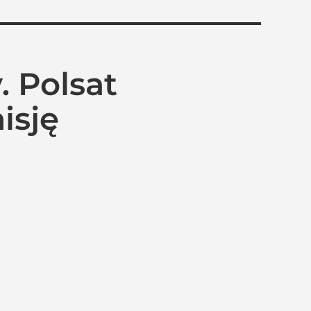
 Polsat
isję