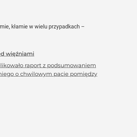
łamie, kłamie w wielu przypadkach –
ed więźniami
ublikowało raport z podsumowaniem
z niego o chwilowym pacie pomiędzy