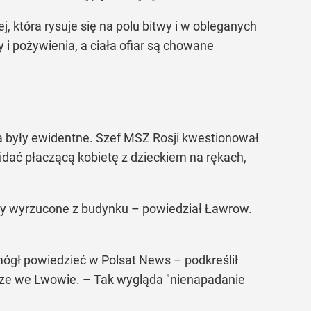
 która rysuje się na polu bitwy i w obleganych
 i pożywienia, a ciała ofiar są chowane
a były ewidentne. Szef MSZ Rosji kwestionował
idać płaczącą kobietę z dzieckiem na rękach,
tały wyrzucone z budynku – powiedział Ławrow.
e mógł powiedzieć w Polsat News – podkreślił
trze we Lwowie. – Tak wygląda "nienapadanie