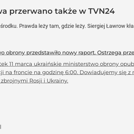
wa przerwano także w TVN24
pośrodku. Prawda leży tam, gdzie leży. Siergiej Ławrow k
wo obrony przedstawiło nowy raport. Ostrzega prz
tek 11 marca ukraińskie ministerstwo obrony op
cji na froncie na godzinę 6:00. Dowiadujemy się 
 zbrojnymi Rosji i Ukrainy.
l