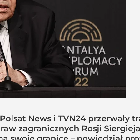
 Polsat News i TVN24 przerwały tr
praw zagranicznych Rosji Siergie
 ma swoje granice – powiedział p