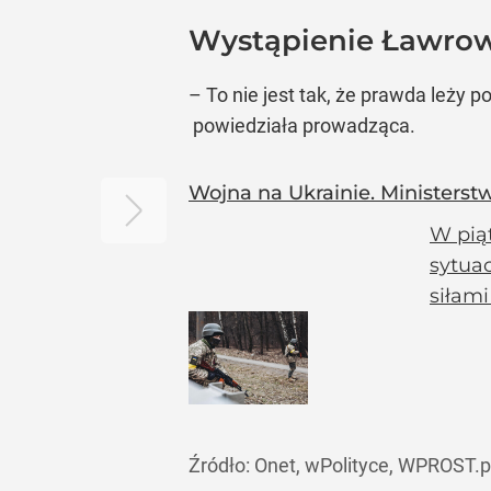
Wystąpienie Ławro
– To nie jest tak, że prawda leży 
powiedziała prowadząca.
Wojna na Ukrainie. Ministerst
W pią
sytua
siłami
Źródło:
Onet, wPolityce, WPROST.p