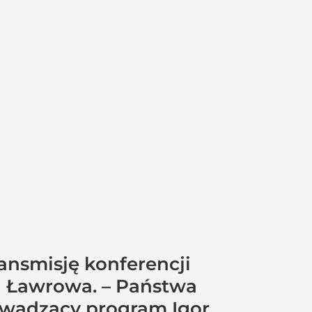
ansmisję konferencji
ja Ławrowa. – Państwa
rowadzący program Igor