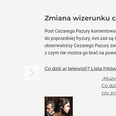
Zmiana wizerunku cz
Post Cezarego Pazury komentowali 
do poprzedniej fryzury, inni zaś są
obserwatorzy Cezarego Pazury zwró
z czym nie można go brać na poważn
Co dziś w telewizji? Lista hitó
„Muzyk
Co dzi
czy zn