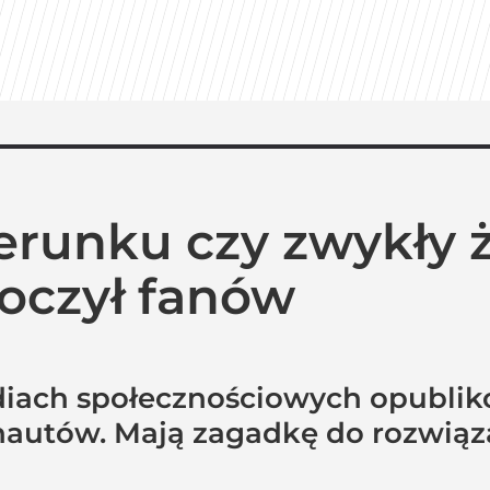
branżę do 2030 roku?
miera wspólnej kolekcji kapsułowej
runku czy zwykły ż
Tak ocenili go Polacy. Sondaż dla „Wprost”
oczył fanów
diach społecznościowych opublik
nautów. Mają zagadkę do rozwiąz