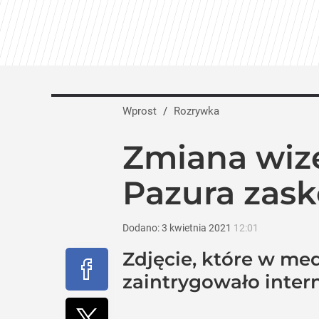
Farmacja: wzrost pod presją. co czeka 
dodaj
Vistula x LOT: Elegancja w podróży. Pre
Wprost
/
Rozrywka
dodaj
Zmiana wize
Nawrocki ma szansę na drugą kadencję? 
Pazura zask
dodaj
Dodano:
3
kwietnia
2021
12:01
Zdjęcie, które w me
zaintrygowało inter