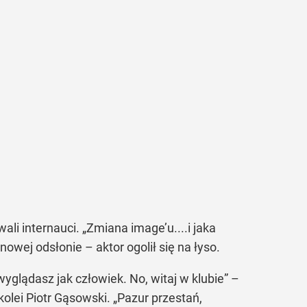
i internauci. „Zmiana image’u....i jaka
nowej odsłonie – aktor ogolił się na łyso.
glądasz jak człowiek. No, witaj w klubie” –
olei Piotr Gąsowski. „Pazur przestań,