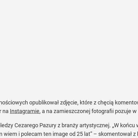
ściowych opublikował zdjęcie, które z chęcią komentowal
r na
Instagramie
, a na zamieszczonej fotografii pozuje w 
dzy Cezarego Pazury z branży artystycznej. „W końcu wy
m wiem i polecam ten image od 25 lat” – skomentował z k