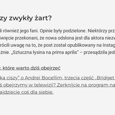
y zwykły żart?
również jego fani. Opinie były podzielone. Niektórzy prz
 święcie przekonani, że nowa odsłona jest dla aktora niez
cili uwagę na to, że post został opublikowany na Insta
ie. „Sztuczna łysina na prima aprilis” – przesądziła je
w, które warto dziś obejrzeć
a ciszy” o Andrei Bocellim, trzecia część „Bridge
ś obejrzymy w telewizji? Zerknijcie na program na
ajdziecie coś dla siebie.