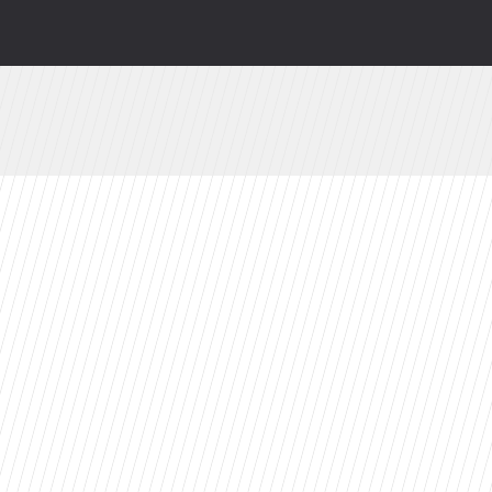
żegnanie”