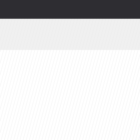
lnej” z Bożeną Dykiel. „Myślę, że to piękne po
nasz te kadry?