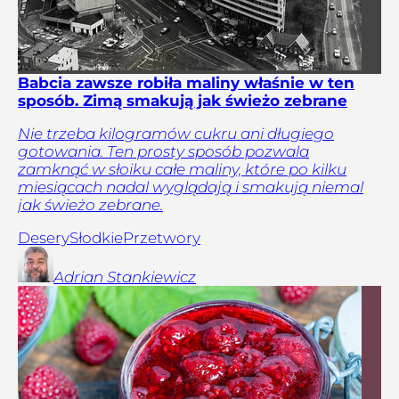
Babcia zawsze robiła maliny właśnie w ten
sposób. Zimą smakują jak świeżo zebrane
Nie trzeba kilogramów cukru ani długiego
gotowania. Ten prosty sposób pozwala
zamknąć w słoiku całe maliny, które po kilku
miesiącach nadal wyglądają i smakują niemal
jak świeżo zebrane.
Desery
Słodkie
Przetwory
Adrian
Stankiewicz