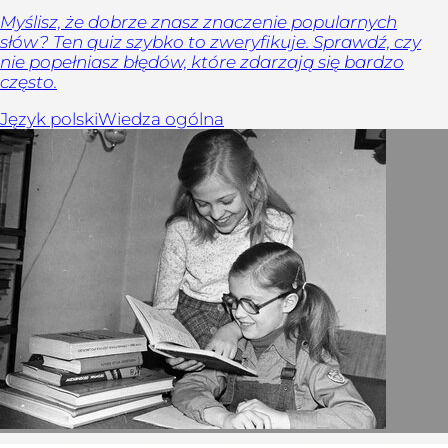
Myślisz, że dobrze znasz znaczenie popularnych
słów? Ten quiz szybko to zweryfikuje. Sprawdź, czy
nie popełniasz błędów, które zdarzają się bardzo
często.
Język polski
Wiedza ogólna