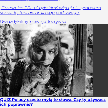
„Grzesznica PRL-u” była kimś więcej niż symbolem
seksu. Jej fani nie brali tego pod uwagę.
Gwiazdy
Filmy
Telewizja
Rozrywka
QUIZ Polacy często mylą te słowa. Czy ty używasz
ich poprawnie?