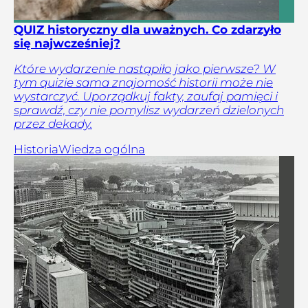
QUIZ historyczny dla uważnych. Co zdarzyło
się najwcześniej?
Które wydarzenie nastąpiło jako pierwsze? W
tym quizie sama znajomość historii może nie
wystarczyć. Uporządkuj fakty, zaufaj pamięci i
sprawdź, czy nie pomylisz wydarzeń dzielonych
przez dekady.
Historia
Wiedza ogólna