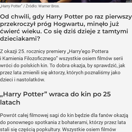
„Harry Potter”
/ Źródło:
Warner Bros.
Od chwili, gdy Harry Potter po raz pierwszy
przekroczył próg Hogwartu, minęło już
ćwierć wieku. Co się dziś dzieje z tamtymi
dzieciakami?
Z okazji 25. rocznicy premiery „Harry’ego Pottera
i Kamienia Filozoficznego” wszystkie osiem filmów serii
wróci do polskich kin. To dobra okazja, by sprawdzić, jak
przez lata zmienili się aktorzy, których poznaliśmy jako
dzieci i nastolatków.
„Harry Potter” wraca do kin po 25
latach
Powrót całej filmowej sagi do kin będzie dla fanów okazją
do ponownego spotkania z bohaterami, którzy przez lata
stali się częścią popkultury. Wszystkie osiem filmów