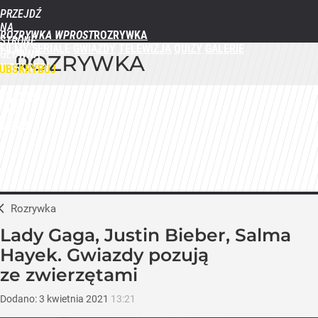
PRZEJDŹ
NA
ROZRYWKA WPROST
STRONĘ
FILMY
SERIALE
GWIAZDY
TELEWIZJA
QUIZY
GALERIE
GŁÓWNĄ
ROZRYWKA
WPROST.PL
UBSKRYBUJ
ZALOGUJ
MENU
Rozrywka
Lady Gaga, Justin Bieber, Salma
Hayek. Gwiazdy pozują
ze zwierzętami
Dodano:
3
kwietnia
2021
13:21