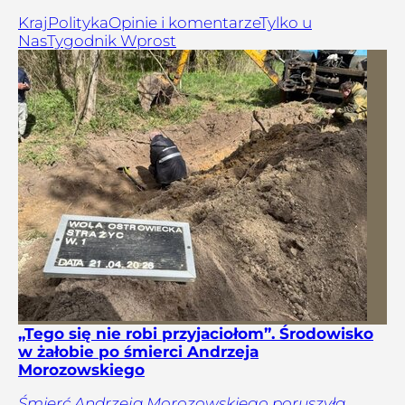
Kraj
Polityka
Opinie i komentarze
Tylko u
Nas
Tygodnik Wprost
„Tego się nie robi przyjaciołom”. Środowisko
w żałobie po śmierci Andrzeja
Morozowskiego
Śmierć Andrzeja Morozowskiego poruszyła