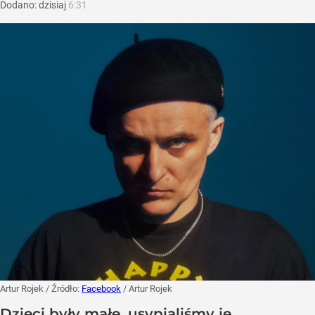
Dodano:
dzisiaj
6:31
Artur Rojek
/ Źródło:
Facebook
/
Artur Rojek
Dzieci były małe, usypialiśmy je,