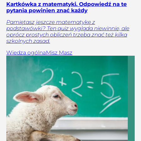
Kartkówka z matematyki. Odpowiedź na te
pytania powinien znać każdy
Pamiętasz jeszcze matematykę z
podstawówki? Ten quiz wygląda niewinnie, ale
oprócz prostych obliczeń trzeba znać też kilka
szkolnych zasad.
Wiedza ogólna
Misz Masz