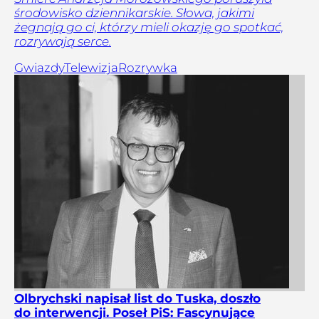
środowisko dziennikarskie. Słowa, jakimi
żegnają go ci, którzy mieli okazję go spotkać,
rozrywają serce.
Gwiazdy
Telewizja
Rozrywka
Olbrychski napisał list do Tuska, doszło
do interwencji. Poseł PiS: Fascynujące