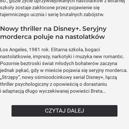
80., gdzie życie uprzywilejowanych nastolatków z elitarnej
szkoły zostaje zakłócone przez pojawienie się
tajemniczego ucznia i serię brutalnych zabójstw.
Nowy thriller na Disney+. Seryjny
morderca poluje na nastolatków
Los Angeles, 1981 rok. Elitarna szkoła, bogaci
nastolatkowie, imprezy, narkotyki i muzyka new romantic.
Pozornie beztroski świat młodych bohaterów zaczyna
jednak pękać, gdy w mieście pojawia się seryjny morderca.
„Strzępy”, nowy ośmioodcinkowy serial Disney+, łączą
thriller psychologiczny z opowieścią o dorastaniu
i adaptacją długo wyczekiwanej powieści Breta...
CZYTAJ DALEJ