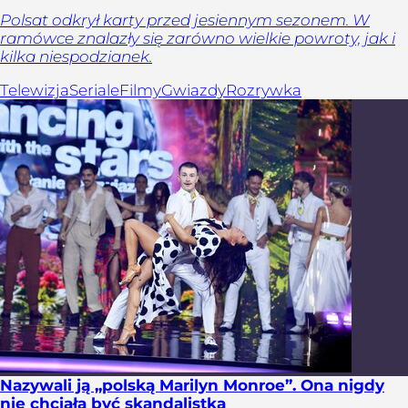
Polsat odkrył karty przed jesiennym sezonem. W
ramówce znalazły się zarówno wielkie powroty, jak i
kilka niespodzianek.
Telewizja
Seriale
Filmy
Gwiazdy
Rozrywka
Nazywali ją „polską Marilyn Monroe”. Ona nigdy
nie chciała być skandalistką