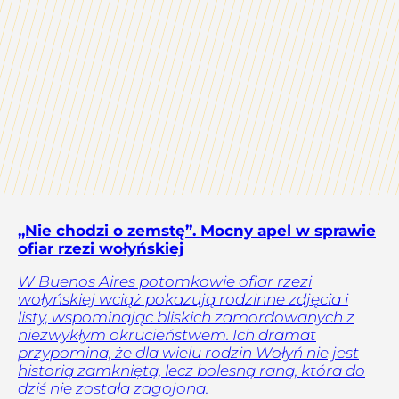
„Nie chodzi o zemstę”. Mocny apel w sprawie
ofiar rzezi wołyńskiej
W Buenos Aires potomkowie ofiar rzezi
wołyńskiej wciąż pokazują rodzinne zdjęcia i
listy, wspominając bliskich zamordowanych z
niezwykłym okrucieństwem. Ich dramat
przypomina, że dla wielu rodzin Wołyń nie jest
historią zamkniętą, lecz bolesną raną, która do
dziś nie została zagojona.