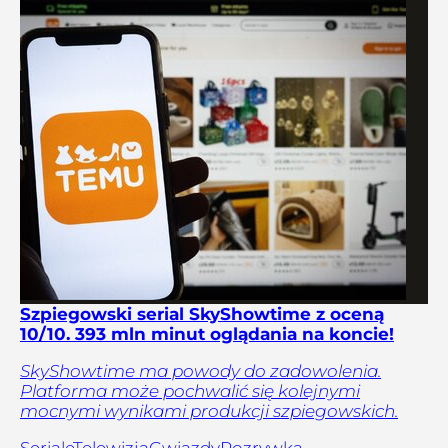
Szpiegowski serial SkyShowtime z oceną
10/10. 393 mln minut oglądania na koncie!
SkyShowtime ma powody do zadowolenia.
Platforma może pochwalić się kolejnymi
mocnymi wynikami produkcji szpiegowskich.