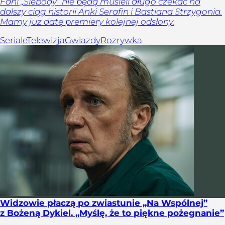
Fani „Ślebody” nie będą musieli długo czekać na
dalszy ciąg historii Anki Serafin i Bastiana Strzygonia.
Mamy już datę premiery kolejnej odsłony.
Seriale
Telewizja
Gwiazdy
Rozrywka
Widzowie płaczą po zwiastunie „Na Wspólnej”
z Bożeną Dykiel. „Myślę, że to piękne pożegnanie”