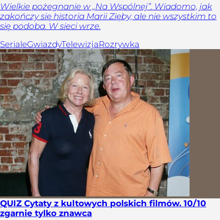
Wielkie pożegnanie w „Na Wspólnej”. Wiadomo, jak
zakończy się historia Marii Zięby, ale nie wszystkim to
się podoba. W sieci wrze.
Seriale
Gwiazdy
Telewizja
Rozrywka
QUIZ Cytaty z kultowych polskich filmów. 10/10
zgarnie tylko znawca