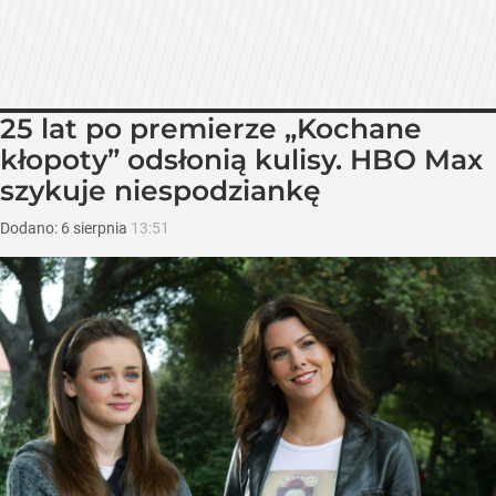
25 lat po premierze „Kochane
kłopoty” odsłonią kulisy. HBO Max
szykuje niespodziankę
Dodano:
6
sierpnia
13:51