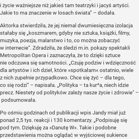
i życie ważniejsze niż jakieś tam teatrzyki i jacyś artyści.
Jakie to ma znaczenie w losach świata”
– dodała.
Aktorka stwierdziła, że jej niemal dwumiesięczna izolacja
stałaby się
„koszmarem, gdyby nie sztuka, książki, filmy,
muzyka, poezja, malarstwo i to, co można zobaczyć
w internecie”
. Zdradziła, że śledzi m.in. pokazy spektakli
Metropolitan Opera i zaznaczyła, że to dzięki sztuce
nie odczuwa się samotności.
„Czuję podziw i wdzięczność
dla artystów i ich dzieł, które »spotkałam« ostatnio, wiele
z nich zupełnie przypadkowo. Chce się żyć – dla tego,
co się rodzi”
– napisała.
„Polityka – ta kur*a, niech idzie
precz. Niestety od polityków zależy nasze życie i zdrowie
" –
podsumowała.
Po ośmiu godzinach od publikacji wpis Jandy miał już
ponad 2,5 tys. reakcji i 130 komentarzy.
„Podpisuję się
pod tym. Dziękuję za »Danutę W«. Takie i podobne
przedstawienia można oglądać w wyjściowej sukience