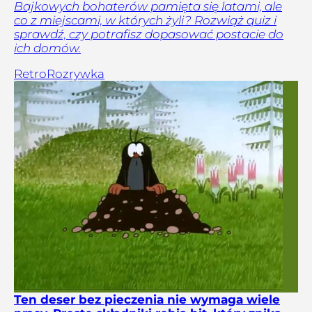
Bajkowych bohaterów pamięta się latami, ale
co z miejscami, w których żyli? Rozwiąż quiz i
sprawdź, czy potrafisz dopasować postacie do
ich domów.
Retro
Rozrywka
Ten deser bez pieczenia nie wymaga wiele