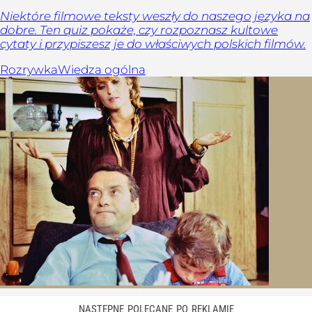
Niektóre filmowe teksty weszły do naszego języka na
dobre. Ten quiz pokaże, czy rozpoznasz kultowe
cytaty i przypiszesz je do właściwych polskich filmów.
Rozrywka
Wiedza ogólna