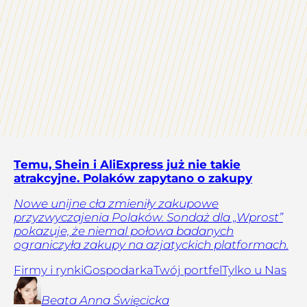
Temu, Shein i AliExpress już nie takie
atrakcyjne. Polaków zapytano o zakupy
Nowe unijne cła zmieniły zakupowe
przyzwyczajenia Polaków. Sondaż dla „Wprost”
pokazuje, że niemal połowa badanych
ograniczyła zakupy na azjatyckich platformach.
Firmy i rynki
Gospodarka
Twój portfel
Tylko u Nas
Beata Anna
Święcicka