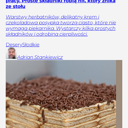
pracy. Proste składniki robią hit, który znika
ze stołu
Warstwy herbatników, delikatny krem i
czekoladowa posypka tworzą ciasto, które nie
wymaga piekarnika. Wystarczy kilka prostych
składników i odrobina cierpliwości.
Desery
Słodkie
Adrian
Stankiewicz