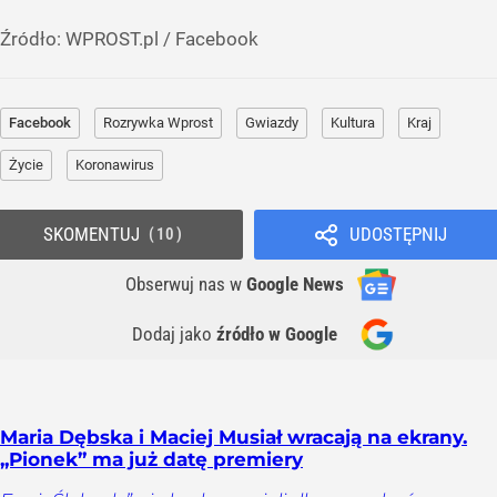
Źródło:
WPROST.pl
/
Facebook
Facebook
Rozrywka Wprost
Gwiazdy
Kultura
Kraj
Życie
Koronawirus
SKOMENTUJ
UDOSTĘPNIJ
10
Obserwuj nas
w
Google News
Dodaj jako
źródło w Google
Maria Dębska i Maciej Musiał wracają na ekrany.
„Pionek” ma już datę premiery