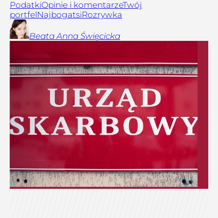
Podatki
Opinie i komentarze
Twój
portfel
Najbogatsi
Rozrywka
Beata Anna
Święcicka