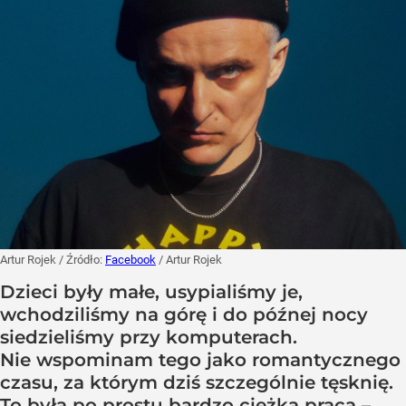
Artur Rojek
/ Źródło:
Facebook
/
Artur Rojek
Dzieci były małe, usypialiśmy je,
wchodziliśmy na górę i do późnej nocy
siedzieliśmy przy komputerach.
Nie wspominam tego jako romantycznego
czasu, za którym dziś szczególnie tęsknię.
To była po prostu bardzo ciężka praca –