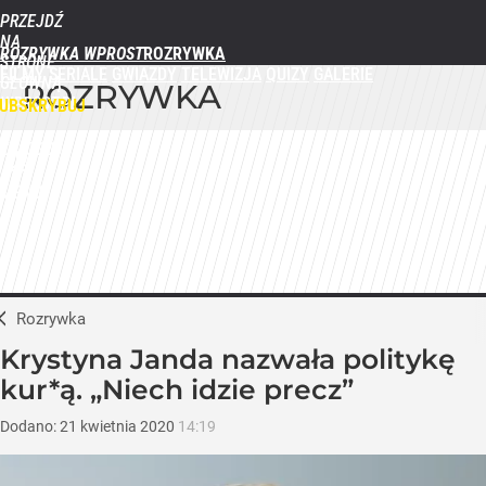
PRZEJDŹ
NA
ROZRYWKA WPROST
STRONĘ
FILMY
SERIALE
GWIAZDY
TELEWIZJA
QUIZY
GALERIE
GŁÓWNĄ
ROZRYWKA
WPROST.PL
UBSKRYBUJ
ZALOGUJ
MENU
Rozrywka
Krystyna Janda nazwała politykę
kur*ą. „Niech idzie precz”
Dodano:
21
kwietnia
2020
14:19