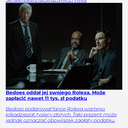
Seriale
Telewizja
Gwiazdy
Rozrywka
Bedoes oddał jej swojego Rolexa. Może
zapłacić nawet 11 tys. zł podatku
Bedoes podarował fance Rolexa wartego
kilkadziesiąt tysięcy złotych. Taki prezent może
jednak oznaczać obowiązek zapłaty podatku.