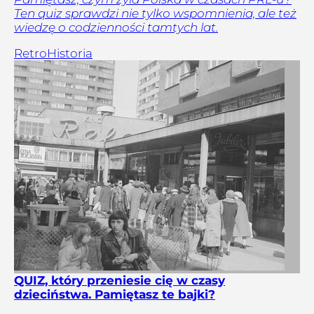
Ten quiz sprawdzi nie tylko wspomnienia, ale też
wiedzę o codzienności tamtych lat.
Retro
Historia
QUIZ, który przeniesie cię w czasy
dzieciństwa. Pamiętasz te bajki?