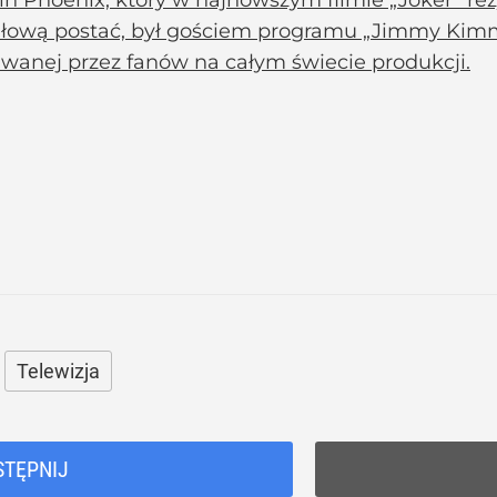
ułową postać, był gościem programu „Jimmy Kimme
iwanej przez fanów na całym świecie produkcji.
Telewizja
STĘPNIJ