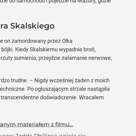
ądzie do samochodu i pojedzie na Mazury, gdzie
ura Skalskiego
anie on zamordowany przez Olka
bójki. Kiedy Skalskiemu wypadnie broń,
wyrzuty sumienia, przejdzie załamanie nerwowe,
ardzo trudne. – Nigdy wcześniej żaden z moich
techniczne. Po ogłuszającym strzale nastąpiła
z transcendentne doświadczenie. Wracałem
nym materiałem z filmu...
sera Todda Phillipsa wciela się