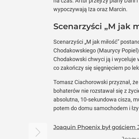
na czas. Artur przejrzy plany Dari
wypoczywają Iza oraz Marcin.
Scenarzyści „M jak m
Scenarzyści „M jak miłość” postan
Chodakowskiego (Maurycy Popiel),
Chodakowski chwyci ją i wyceluje w
co zakończy się sięgnięciem po leki
Tomasz Ciachorowski przyznał, że r
bohaterów nie rozstawał się z życi
absolutna, 10-sekundowa cisza, 
potem do domu samochodem i łzy c
Joaquin Phoenix był gościem 
Joaqui