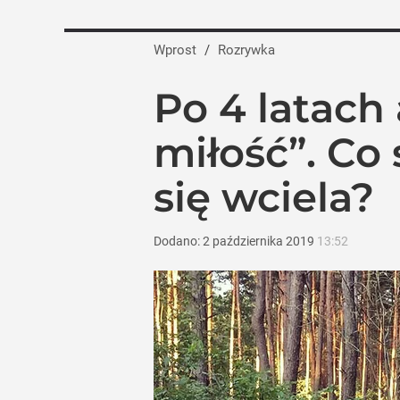
Wprost
/
Rozrywka
Po 4 latach
miłość”. Co 
się wciela?
Dodano:
2
października
2019
13:52