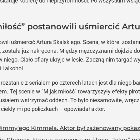
i i skatuje kobietę do nieprzytomności. Po wszystkim wsi
iłość” postanowili uśmiercić Art
owili uśmiercić Artura Skalskiego. Scena, w której zost
 została już nakręcona. Między mężczyznami dojdzie do 
 niego. Ciało ofiary ukryje w lesie. Zaczną nim targać 
 i alkohol.
ozstanie z serialem po czterech latach jest dla niego b
em. Tej scenie w "M jak miłość" towarzyszyły efekty piro
musiałem wstrzymać oddech. To było niesamowite, wręc
iekły mi po policzkach – opowiadał aktor.
Jimmy'ego Kimmela. Aktor był zażenowany pokaza
n Phoenix, który w najnowszym filmie „Joker” reży