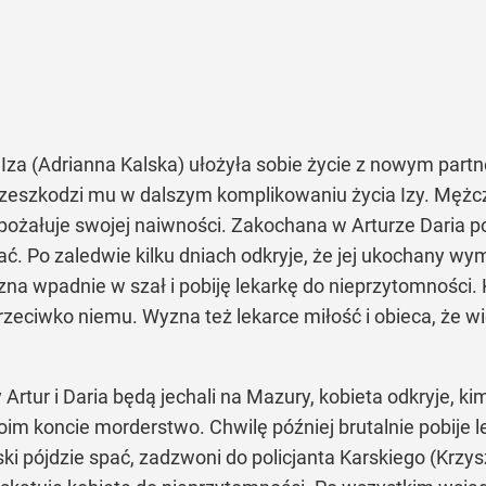
za (Adrianna Kalska) ułożyła sobie życie z nowym partn
 przeszkodzi mu w dalszym komplikowaniu życia Izy. Mężcz
 pożałuje swojej naiwności. Zakochana w Arturze Daria p
ć. Po zaledwie kilku dniach odkryje, że jej ukochany wym
 wpadnie w szał i pobiję lekarkę do nieprzytomności. Ki
przeciwko niemu. Wyzna też lekarce miłość i obieca, że wię
y Artur i Daria będą jechali na Mazury, kobieta odkryje,
im koncie morderstwo. Chwilę później brutalnie pobije lek
ki pójdzie spać, zadzwoni do policjanta Karskiego (Krzys