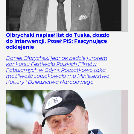
Olbrychski napisał list do Tuska, doszło
do interwencji. Poseł PiS: Fascynujące
odklejenie
Daniel Olbrychski jednak będzie jurorem
konkursu Festiwalu Polskich Filmów
Fabularnych w Gdyni. Początkowo taką
możliwość zablokowało mu Ministerstwo
Kultury i Dziedzictwa Narodowego.