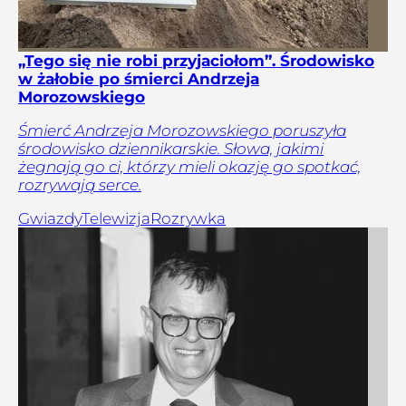
„Tego się nie robi przyjaciołom”. Środowisko
w żałobie po śmierci Andrzeja
Morozowskiego
Śmierć Andrzeja Morozowskiego poruszyła
środowisko dziennikarskie. Słowa, jakimi
żegnają go ci, którzy mieli okazję go spotkać,
rozrywają serce.
Gwiazdy
Telewizja
Rozrywka