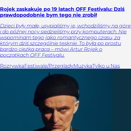
Rojek zaskakuje po 19 latach OFF Festivalu: Dziś
prawdopodobnie bym tego nie zrobił
Dzieci były małe, usypialiśmy je, wchodziliśmy na górę
i do późnej nocy siedzieliśmy przy komputerach. Nie
wspominam tego jako romantycznego czasu, za
którym dziś szczególnie tęsknię. To była po prostu
bardzo ciężka praca – mówi Artur Rojek o
początkach OFF Festivalu.
Rozrywka
Festiwale/Przeglądy
Muzyka
Tylko u Nas