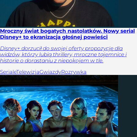
Mroczny świat bogatych nastolatków. Nowy serial
Disney+ to ekranizacja głośnej powieści
Disney+ dorzucił do swojej oferty propozycję dla
widzów, którzy lubią thrillery, mroczne tajemnice i
historie o dorastaniu z niepokojem w tle.
Seriale
Telewizja
Gwiazdy
Rozrywka