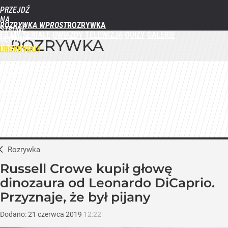
PRZEJDŹ
NA
ROZRYWKA WPROST
STRONĘ
FILMY
SERIALE
GWIAZDY
TELEWIZJA
QUIZY
GALERIE
GŁÓWNĄ
ROZRYWKA
WPROST.PL
UBSKRYBUJ
ZALOGUJ
MENU
Rozrywka
Russell Crowe kupił głowę
dinozaura od Leonardo DiCaprio.
Przyznaje, że był pijany
Dodano:
21
czerwca
2019
12:22