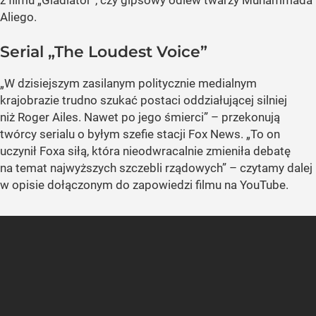
z filmu „Gladiator”, czy gipsowy odlew twarzy Muhammada
Aliego.
Serial „The Loudest Voice”
„W dzisiejszym zasilanym politycznie medialnym
krajobrazie trudno szukać postaci oddziałującej silniej
niż Roger Ailes. Nawet po jego śmierci” – przekonują
twórcy serialu o byłym szefie stacji Fox News. „To on
uczynił Foxa siłą, która nieodwracalnie zmieniła debatę
na temat najwyższych szczebli rządowych” – czytamy dalej
w opisie dołączonym do zapowiedzi filmu na YouTube.