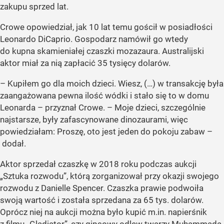
zakupu sprzed lat.
Crowe opowiedział, jak 10 lat temu gościł w posiadłości
Leonardo DiCaprio. Gospodarz namówił go wtedy
do kupna skamieniałej czaszki mozazaura. Australijski
aktor miał za nią zapłacić 35 tysięcy dolarów.
– Kupiłem go dla moich dzieci. Wiesz, (…) w transakcję była
zaangażowana pewna ilość wódki i stało się to w domu
Leonarda – przyznał Crowe. – Moje dzieci, szczególnie
najstarsze, były zafascynowane dinozaurami, więc
powiedziałam: Proszę, oto jest jeden do pokoju zabaw –
dodał.
Aktor sprzedał czaszkę w 2018 roku podczas aukcji
„Sztuka rozwodu”, którą zorganizował przy okazji swojego
rozwodu z Danielle Spencer. Czaszka prawie podwoiła
swoją wartość i została sprzedana za 65 tys. dolarów.
Oprócz niej na aukcji można było kupić m.in. napierśnik