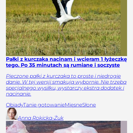
Pałki z kurczaka nacinam i wcieram 1 łyżeczkę
tego. Po 35 minutach są rumiane i soczyste
Pieczone pałki z kurczaka to proste i niedrogie
danie. W tej wersji smakują wybornie. Nie trzeba
specjalnego wysiłku, wystarczy ekstra dodatek i
nacinanie.
Obiady
Tanie gotowanie
Mięsne
Słone
Anna
Rokicka-Żuk