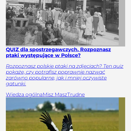
QUIZ dla spostrzegawczych. Rozpoznasz
ptaki występujące w Polsce?
Rozpoznasz polskie ptaki na zdjęciach? Ten quiz
pokaże, czy potrafisz poprawnie nazwać
zarówno popularne, jak i mniej oczywiste
gatunki.
Wiedza ogólna
Misz Masz
Trudne