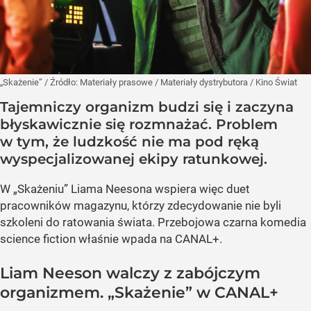
„Skażenie”
/ Źródło:
Materiały prasowe
/
Materiały dystrybutora / Kino Świat
Tajemniczy organizm budzi się i zaczyna
błyskawicznie się rozmnażać. Problem
w tym, że ludzkość nie ma pod ręką
wyspecjalizowanej ekipy ratunkowej.
W „Skażeniu” Liama Neesona wspiera więc duet
pracowników magazynu, którzy zdecydowanie nie byli
szkoleni do ratowania świata. Przebojowa czarna komedia
science fiction właśnie wpada na CANAL+.
Liam Neeson walczy z zabójczym
organizmem. „Skażenie” w CANAL+