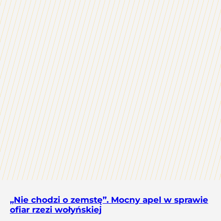
„Nie chodzi o zemstę”. Mocny apel w sprawie
ofiar rzezi wołyńskiej