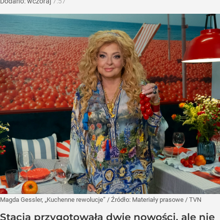
Dodano:
wczoraj
7:57
Magda Gessler, „Kuchenne rewolucje”
/ Źródło:
Materiały prasowe
/
TVN
Stacja przygotowała dwie nowości, ale nie