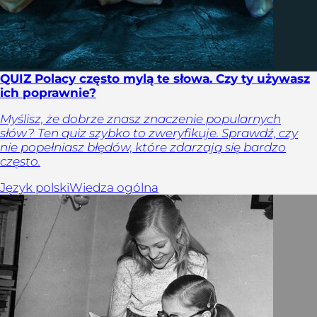
QUIZ Polacy często mylą te słowa. Czy ty używasz
ich poprawnie?
Myślisz, że dobrze znasz znaczenie popularnych
słów? Ten quiz szybko to zweryfikuje. Sprawdź, czy
nie popełniasz błędów, które zdarzają się bardzo
często.
Język polski
Wiedza ogólna