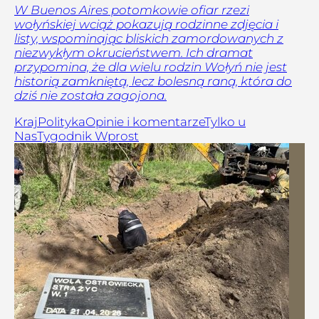
W Buenos Aires potomkowie ofiar rzezi
wołyńskiej wciąż pokazują rodzinne zdjęcia i
listy, wspominając bliskich zamordowanych z
niezwykłym okrucieństwem. Ich dramat
przypomina, że dla wielu rodzin Wołyń nie jest
historią zamkniętą, lecz bolesną raną, która do
dziś nie została zagojona.
Kraj
Polityka
Opinie i komentarze
Tylko u
Nas
Tygodnik Wprost