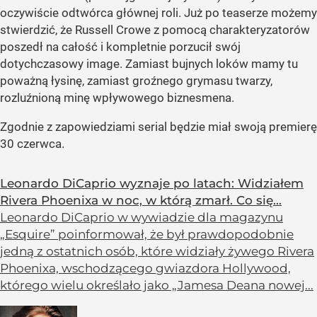
oczywiście odtwórca głównej roli. Już po teaserze możemy
stwierdzić, że Russell Crowe z pomocą charakteryzatorów
poszedł na całość i kompletnie porzucił swój
dotychczasowy image. Zamiast bujnych loków mamy tu
poważną łysinę, zamiast groźnego grymasu twarzy,
rozluźnioną minę wpływowego biznesmena.
Zgodnie z zapowiedziami serial będzie miał swoją premierę
30 czerwca.
Leonardo DiCaprio wyznaje po latach: Widziałem
Rivera Phoenixa w noc, w którą zmarł. Co się...
Leonardo DiCaprio w wywiadzie dla magazynu
„Esquire” poinformował, że był prawdopodobnie
jedną z ostatnich osób, które widziały żywego Rivera
Phoenixa, wschodzącego gwiazdora Hollywood,
którego wielu określało jako „Jamesa Deana nowej...