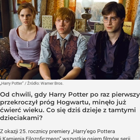
„Harry Potter”
/ Źródło:
Warner Bros.
Od chwili, gdy Harry Potter po raz pierwszy
przekroczył próg Hogwartu, minęło już
ćwierć wieku. Co się dziś dzieje z tamtymi
dzieciakami?
Z okazji 25. rocznicy premiery „Harry’ego Pottera
i Kamienia Filozoficznego” wszystkie osiem filmów serii