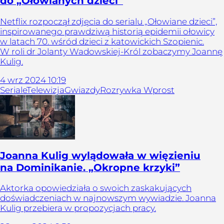
do „Ołowianych dzieci”
Netflix rozpoczął zdjęcia do serialu „Ołowiane dzieci”,
inspirowanego prawdziwą historią epidemii ołowicy
w latach 70. wśród dzieci z katowickich Szopienic.
W roli dr Jolanty Wadowskiej-Król zobaczymy Joannę
Kulig.
4
wrz
2024
10:19
Seriale
Telewizja
Gwiazdy
Rozrywka Wprost
Joanna Kulig wylądowała w więzieniu
na Dominikanie. „Okropne krzyki”
Aktorka opowiedziała o swoich zaskakujących
doświadczeniach w najnowszym wywiadzie. Joanna
Kulig przebiera w propozycjach pracy.