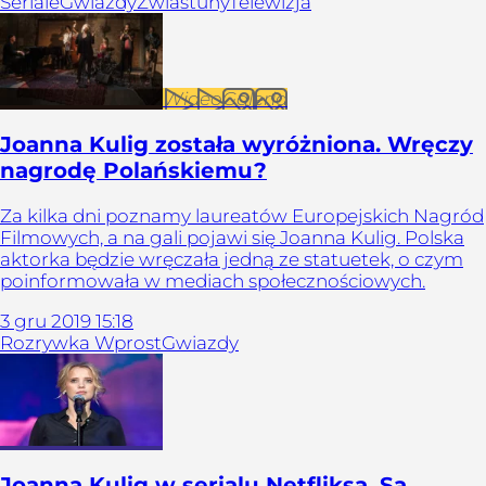
Seriale
Gwiazdy
Zwiastuny
Telewizja
Wideo
Galeria
Joanna Kulig została wyróżniona. Wręczy
nagrodę Polańskiemu?
Za kilka dni poznamy laureatów Europejskich Nagród
Filmowych, a na gali pojawi się Joanna Kulig. Polska
aktorka będzie wręczała jedną ze statuetek, o czym
poinformowała w mediach społecznościowych.
3
gru
2019
15:18
Rozrywka Wprost
Gwiazdy
Joanna Kulig w serialu Netfliksa. Są