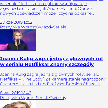
w serialu Netfliksa, a na planie współpracuje
z gwiazdami takimi jak Andre Holland. Oprócz
nowych doświadczeń może liczyć na pokaźne...
20
cze
2019
13:52
Rozrywka Wprost
Gwiazdy
Seriale
Joanna Kulig zagra jedną z głównych ról
w serialu Netfliksa! Znamy szczegóły
Joanna Kulig zagra jedną z głównych ról w serialu
Netfliksa – „The Eddy”. Za kamerą stanie nagrodzony
Oscarem za „La La Land” reżyser Damien Chazelle.
8
kwi
2019
16:46
Rozrywka Wprost
Seriale
Gwiazdy