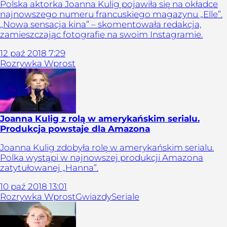
Polska aktorka Joanna Kulig pojawiła się na okładce
najnowszego numeru francuskiego magazynu „Elle”.
„Nowa sensacja kina” – skomentowała redakcja,
zamieszczając fotografie na swoim Instagramie.
12
paź
2018
7:29
Rozrywka Wprost
Joanna Kulig z rolą w amerykańskim serialu.
Produkcja powstaje dla Amazona
Joanna Kulig zdobyła rolę w amerykańskim serialu.
Polka wystąpi w najnowszej produkcji Amazona
zatytułowanej „Hanna”.
10
paź
2018
13:01
Rozrywka Wprost
Gwiazdy
Seriale