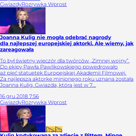
Gwiazdy
Rozrywka Wprost
Joanna Kulig nie mogła odebrać nagrody
dla najlepszej europejskiej aktorki. Ale wiemy, jak
zareagowała
To był świetny wieczór dla twórców „Zimnej wojny”.
Do ekipy Pawła Pawlikowskiego powędrowało
aż pięć statuetek Europejskiej Akademii Filmowej.
Za najlepszą aktorkę minionego roku uznana została
Joanna Kulig. Gwiazda, która jest w 7....
16
gru
2018
7:56
Gwiazdy
Rozrywka Wprost
Wideo
Kulig krytykowana za zdjęcie z Pittem, Minge