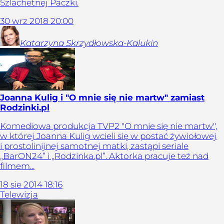
Szlachetnej Paczki.
30
wrz
2018
20:00
Katarzyna
Skrzydłowska-Kalukin
Joanna Kulig i "O mnie się nie martw" zamiast
Rodzinki.pl
Komediowa produkcja TVP2 "O mnie się nie martw",
w której Joanna Kulig wcieli się w postać żywiołowej
i prostolinijnej samotnej matki, zastąpi seriale
„BarON24” i „Rodzinka.pl”. Aktorka pracuje też nad
filmem...
18
sie
2014
18:16
Telewizja