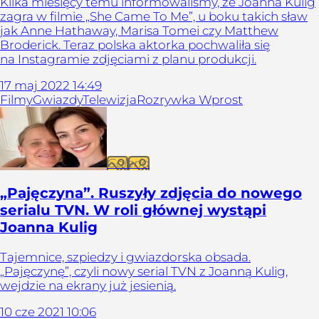
Kilka miesięcy temu informowaliśmy, że Joanna Kulig
zagra w filmie „She Came To Me”, u boku takich sław
jak Anne Hathaway, Marisa Tomei czy Matthew
Broderick. Teraz polska aktorka pochwaliła się
na Instagramie zdjęciami z planu produkcji.
17
maj
2022
14:49
Filmy
Gwiazdy
Telewizja
Rozrywka Wprost
Galeria
„Pajęczyna”. Ruszyły zdjęcia do nowego
serialu TVN. W roli głównej wystąpi
Joanna Kulig
Tajemnice, szpiedzy i gwiazdorska obsada.
„Pajęczynę”, czyli nowy serial TVN z Joanną Kulig,
wejdzie na ekrany już jesienią.
10
cze
2021
10:06