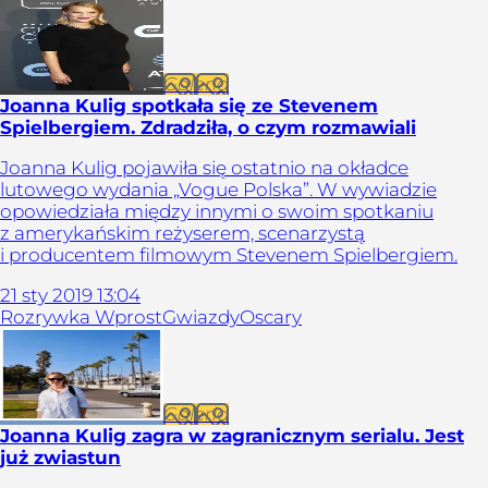
Galeria
Joanna Kulig spotkała się ze Stevenem
Spielbergiem. Zdradziła, o czym rozmawiali
Joanna Kulig pojawiła się ostatnio na okładce
lutowego wydania „Vogue Polska”. W wywiadzie
opowiedziała między innymi o swoim spotkaniu
z amerykańskim reżyserem, scenarzystą
i producentem filmowym Stevenem Spielbergiem.
21
sty
2019
13:04
Rozrywka Wprost
Gwiazdy
Oscary
Galeria
Joanna Kulig zagra w zagranicznym serialu. Jest
już zwiastun