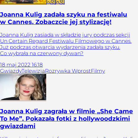
Galeria
Joanna Kulig zadała szyku na festiwalu
w Cannes. Zobaczcie jej stylizację!
Joanna Kulig zasiada w składzie jury podczas sekcji
Un Certain Regard Festiwalu Filmowego w Cannes.
Już podczas otwarcia wydarzenia zadała szyku.
Co wybrała na czerwony dywan?
18
maj
2022
16:18
Gwiazdy
Telewizja
Rozrywka Wprost
Filmy
Joanna Kulig zagrała w filmie „She Came
To Me”. Pokazała fotki z hollywoodzkimi
gwiazdami