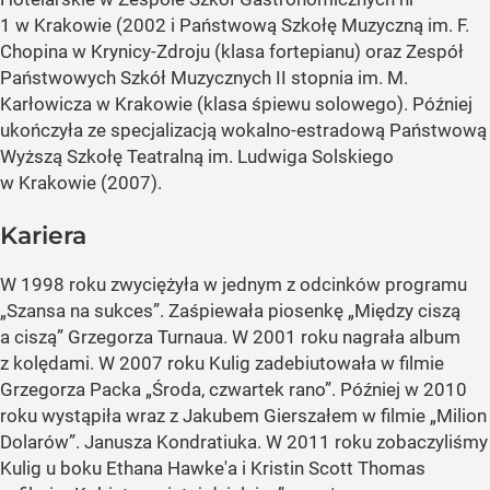
1 w Krakowie (2002 i Państwową Szkołę Muzyczną im. F.
Chopina w Krynicy-Zdroju (klasa fortepianu) oraz Zespół
Państwowych Szkół Muzycznych II stopnia im. M.
Karłowicza w Krakowie (klasa śpiewu solowego). Później
ukończyła ze specjalizacją wokalno-estradową Państwową
Wyższą Szkołę Teatralną im. Ludwiga Solskiego
w Krakowie (2007).
Kariera
W 1998 roku zwyciężyła w jednym z odcinków programu
„Szansa na sukces”. Zaśpiewała piosenkę „Między ciszą
a ciszą” Grzegorza Turnaua. W 2001 roku nagrała album
z kolędami. W 2007 roku Kulig zadebiutowała w filmie
Grzegorza Packa „Środa, czwartek rano”. Później w 2010
roku wystąpiła wraz z Jakubem Gierszałem w filmie „Milion
Dolarów”. Janusza Kondratiuka. W 2011 roku zobaczyliśmy
Kulig u boku Ethana Hawke'a i Kristin Scott Thomas