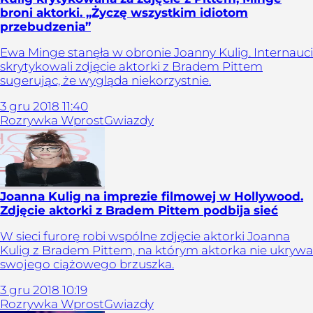
broni aktorki. „Życzę wszystkim idiotom
przebudzenia”
Ewa Minge stanęła w obronie Joanny Kulig. Internauci
skrytykowali zdjęcie aktorki z Bradem Pittem
sugerując, że wygląda niekorzystnie.
3
gru
2018
11:40
Rozrywka Wprost
Gwiazdy
Joanna Kulig na imprezie filmowej w Hollywood.
Zdjęcie aktorki z Bradem Pittem podbija sieć
W sieci furorę robi wspólne zdjęcie aktorki Joanna
Kulig z Bradem Pittem, na którym aktorka nie ukrywa
swojego ciążowego brzuszka.
3
gru
2018
10:19
Rozrywka Wprost
Gwiazdy