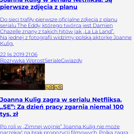
pierwsze zdjęcia z planu
Do sieci trafiły pierwsze oficjalne zdjęcia z planu
serialu The Eddy, którego twórcą jest Damien
Chazelle znany z takich hitów jak „La La Land”.
Na jednej z fotografii widzimy polską aktorkę Joannę
Kulig.
22
lis
2019
21:06
Rozrywka Wprost
Seriale
Gwiazdy
Galeria
Joanna Kulig zagra w serialu Netfliksa.
„SE”: Za dzień pracy zgarnia niemal 100
tys. zł
Po roli w „Zimnej wojnie” Joanna Kulig nie może
narzekać na brak propozycji filmowych. Polka zagra