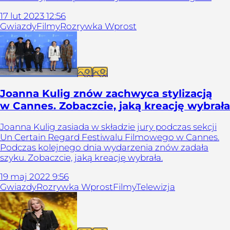
17
lut
2023
12:56
Gwiazdy
Filmy
Rozrywka Wprost
Galeria
Joanna Kulig znów zachwyca stylizacją
w Cannes. Zobaczcie, jaką kreację wybrała
Joanna Kulig zasiada w składzie jury podczas sekcji
Un Certain Regard Festiwalu Filmowego w Cannes.
Podczas kolejnego dnia wydarzenia znów zadała
szyku. Zobaczcie, jaką kreację wybrała.
19
maj
2022
9:56
Gwiazdy
Rozrywka Wprost
Filmy
Telewizja