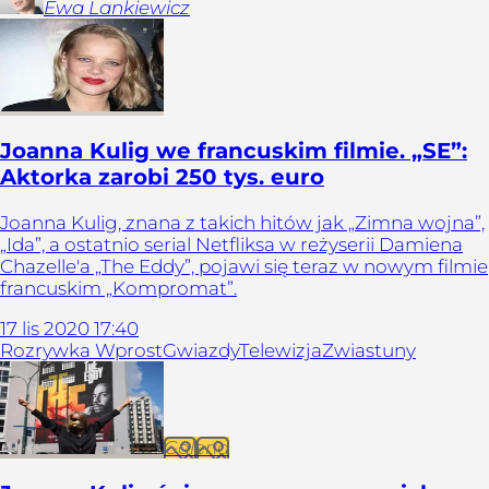
Ewa
Lankiewicz
Joanna Kulig we francuskim filmie. „SE”:
Aktorka zarobi 250 tys. euro
Joanna Kulig, znana z takich hitów jak „Zimna wojna”,
„Ida”, a ostatnio serial Netfliksa w reżyserii Damiena
Chazelle'a „The Eddy”, pojawi się teraz w nowym filmie
francuskim „Kompromat”.
17
lis
2020
17:40
Rozrywka Wprost
Gwiazdy
Telewizja
Zwiastuny
Galeria