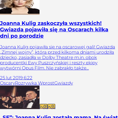
Joanna Kulig zaskoczyła wszystkich!
Gwiazda pojawiła się na Oscarach kilka
dni po porodzie
Joanna Kulig pojawiła się na oscarowej gali! Gwiazda
„Zimnej wojny”, która przed kilkoma dniami urodziła
dziecko, zasiadła w Dolby Theatre m.in. obok
producentki Ewy Puszczyńskiej i reszty ekipy
wytwórni Opus Film. Nie zabrakło także...
25
lut
2019
6:22
Oscary
Rozrywka Wprost
Gwiazdy
Galeria
„SE”: Joanna Kulig została mamą. Na świat