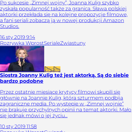
Po sukcesie „Zimnej wojny”, Joanna Kulig szybko
zyskała popularność także za granicą. Sława polskiej
aktorki przekłada się na kolejne propozycje filmowe,
a fani seriali zobaczą ją w nowej produkcji Amazon
Studios.
16
sty
2019
9:14
Rozrywka Wprost
Seriale
Zwiastuny
Wideo
Siostra Joanny Kulig też jest aktorką. Są do siebie
bardzo podobne
Przez ostatnie miesiące krytycy filmowi skupili się
głównie na Joannie Kulig, która szturmem podbija
zagraniczne media. Po występie w „Zimnej wojnie”
nie brakuje przychylnych opinii na temat aktorki. Mało
się jednak mówi o jej życiu...
10
sty
2019
11:58