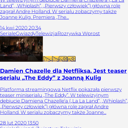
Land”, „Whiplash”, „Pierwszy człowiek”) główną rolę
zagrał Andre Holland. W serialu zobaczymy także
Joannę Kulig. Premiera „The...
14
kwi
2020
20:34
Seriale
Gwiazdy
Telewizja
Rozrywka Wprost
Wideo
Galeria
Damien Chazelle dla Netfliksa. Jest teaser
serialu „The Eddy” z Joanną Kulig
Platforma streamingowa Netflix pokazała pierwszy
teaser miniserialu „The Eddy”. W telewizyjnym
debiucie Damiena Chazelle'a („La La Land”, „Whiplash”,
„Pierwszy człowiek”) główną rolę zagrał Andre
Holland. W serialu zobaczymy także Joannę...
28
lut
2020
13:50