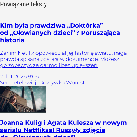
Powiązane teksty
Kim była prawdziwa „Doktórka”
od „Ołowianych dzieci”? Poruszająca
historia
Zanim Netflix opowiedział jej historię światu, naga
prawda spisana została w dokumencie. Możesz
go zobaczyć za darmo i bez upiększeń.
21
lut
2026
8:06
Seriale
Telewizja
Rozrywka Wprost
Joanna Kulig i Agata Kulesza w nowym
serialu Netfliksa! Ruszyły zdjęcia