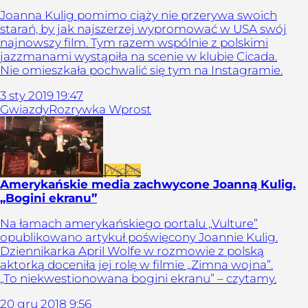
Joanna Kulig pomimo ciąży nie przerywa swoich
starań, by jak najszerzej wypromować w USA swój
najnowszy film. Tym razem wspólnie z polskimi
jazzmanami wystąpiła na scenie w klubie Cicada.
Nie omieszkała pochwalić się tym na Instagramie.
3
sty
2019
19:47
Gwiazdy
Rozrywka Wprost
Wideo
Amerykańskie media zachwycone Joanną Kulig.
„Bogini ekranu”
Na łamach amerykańskiego portalu „Vulture”
opublikowano artykuł poświęcony Joannie Kulig.
Dziennikarka April Wolfe w rozmowie z polską
aktorką doceniła jej rolę w filmie „Zimna wojna”.
„To niekwestionowana bogini ekranu” – czytamy.
20
gru
2018
9:56