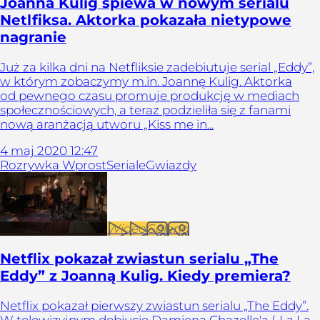
Joanna Kulig śpiewa w nowym serialu
Netlfiksa. Aktorka pokazała nietypowe
nagranie
Już za kilka dni na Netfliksie zadebiutuje serial „Eddy”,
w którym zobaczymy m.in. Joannę Kulig. Aktorka
od pewnego czasu promuje produkcję w mediach
społecznościowych, a teraz podzieliła się z fanami
nową aranżacją utworu „Kiss me in...
4
maj
2020
12:47
Rozrywka Wprost
Seriale
Gwiazdy
Wideo
Galeria
Netflix pokazał zwiastun serialu „The
Eddy” z Joanną Kulig. Kiedy premiera?
Netflix pokazał pierwszy zwiastun serialu „The Eddy”.
W telewizyjnym debiucie Damiena Chazelle'a („La La