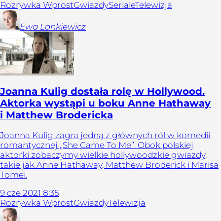
Rozrywka Wprost
Gwiazdy
Seriale
Telewizja
Ewa
Lankiewicz
Joanna Kulig dostała rolę w Hollywood.
Aktorka wystąpi u boku Anne Hathaway
i Matthew Brodericka
Joanna Kulig zagra jedną z głównych ról w komedii
romantycznej „She Came To Me”. Obok polskiej
aktorki zobaczymy wielkie hollywoodzkie gwiazdy,
takie jak Anne Hathaway, Matthew Broderick i Marisa
Tomei.
9
cze
2021
8:35
Rozrywka Wprost
Gwiazdy
Telewizja