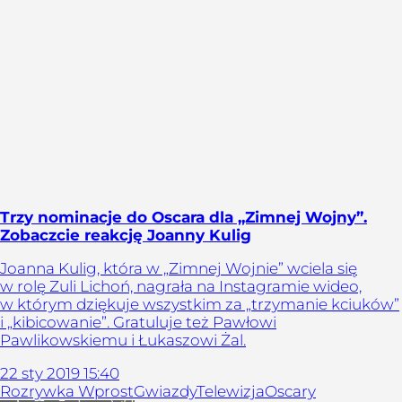
Trzy nominacje do Oscara dla „Zimnej Wojny”.
Zobaczcie reakcję Joanny Kulig
Joanna Kulig, która w „Zimnej Wojnie” wciela się
w rolę Zuli Lichoń, nagrała na Instagramie wideo,
w którym dziękuje wszystkim za „trzymanie kciuków”
i „kibicowanie”. Gratuluje też Pawłowi
Pawlikowskiemu i Łukaszowi Żal.
22
sty
2019
15:40
Rozrywka Wprost
Gwiazdy
Telewizja
Oscary