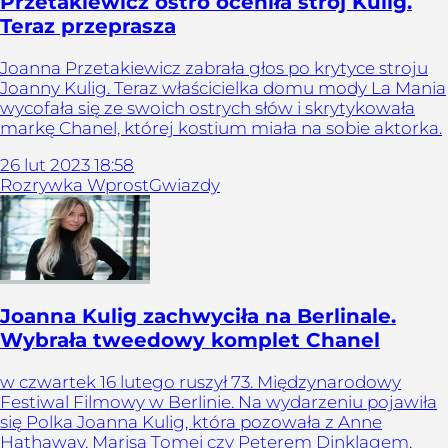
Przetakiewicz ostro oceniła strój Kulig.
Teraz przeprasza
Joanna Przetakiewicz zabrała głos po krytyce stroju
Joanny Kulig. Teraz właścicielka domu mody La Mania
wycofała się ze swoich ostrych słów i skrytykowała
markę Chanel, której kostium miała na sobie aktorka.
26
lut
2023
18:58
Rozrywka Wprost
Gwiazdy
Joanna Kulig zachwyciła na Berlinale.
Wybrała tweedowy komplet Chanel
w czwartek 16 lutego ruszył 73. Międzynarodowy
Festiwal Filmowy w Berlinie. Na wydarzeniu pojawiła
się Polka Joanna Kulig, która pozowała z Anne
Hathaway, Marisą Tomei czy Peterem Dinklagem.