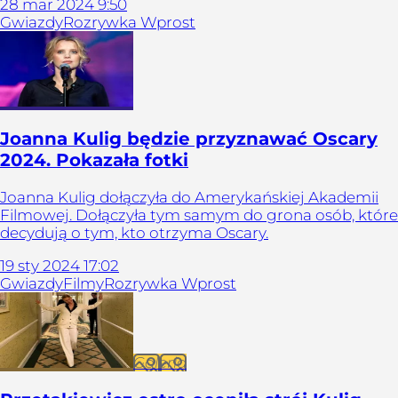
28
mar
2024
9:50
Gwiazdy
Rozrywka Wprost
Joanna Kulig będzie przyznawać Oscary
2024. Pokazała fotki
Joanna Kulig dołączyła do Amerykańskiej Akademii
Filmowej. Dołączyła tym samym do grona osób, które
decydują o tym, kto otrzyma Oscary.
19
sty
2024
17:02
Gwiazdy
Filmy
Rozrywka Wprost
Galeria