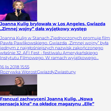
Joanna Kulig brylowała w Los Angeles. Gwiazda
„Zimnej wojny” dała wyjątkowy występ
Joanna Kulig w Stanach Zjednoczonych promuje film
Pawła Pawlikowskiego. Gwiazda „Zimnej wojny” była
jednym z najgłośniejszych nazwisk zakończonego
właśnie 32. AFI Fest - festiwalu Amerykańskiego
Instytutu Filmowego. W ramach wyjątkowego...
16
lis
2018
15:55
Rozrywka Wprost
Gwiazdy
Zwiastuny
Francuzi zachwyceni Joanną Kulig. „Nowa
sensacja kina” na okładce magazynu „Elle”