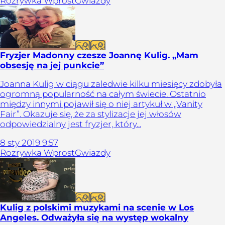
Rozrywka Wprost
Gwiazdy
Galeria
Fryzjer Madonny czesze Joannę Kulig. „Mam
obsesję na jej punkcie”
Joanna Kulig w ciągu zaledwie kilku miesięcy zdobyła
ogromną popularność na całym świecie. Ostatnio
między innymi pojawił się o niej artykuł w „Vanity
Fair”. Okazuje się, że za stylizacje jej włosów
odpowiedzialny jest fryzjer, który...
8
sty
2019
9:57
Rozrywka Wprost
Gwiazdy
Galeria
Kulig z polskimi muzykami na scenie w Los
Angeles. Odważyła się na występ wokalny