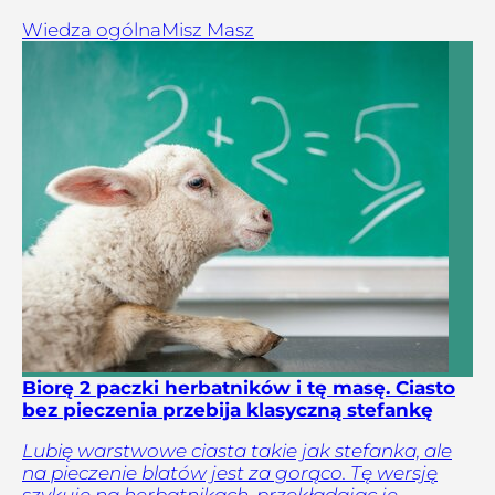
Wiedza ogólna
Misz Masz
Biorę 2 paczki herbatników i tę masę. Ciasto
bez pieczenia przebija klasyczną stefankę
Lubię warstwowe ciasta takie jak stefanka, ale
na pieczenie blatów jest za gorąco. Tę wersję
szykuję na herbatnikach, przekładając je