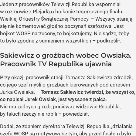
Jeden z pracowników Telewizji Republika wspomniał
w rozmowie z Plejadą o bojkocie tegorocznego finału
Wielkiej Orkiestry Świątecznej Pomocy. – Wszyscy starają
się nie komentować głośno poczynań szefostwa. Jest
bojkot WOŚP narzucony, to bojkotujemy. Nie sądzę, żeby
to było zgodne z sumieniem wszystkich – podkreślił.
Sakiewicz o groźbach wobec Owsiaka.
Pracownik TV Republika ujawnia
Przy okazji pracownik stacji Tomasza Sakiewicza zdradził,
co jego szef myśli o groźbach kierowanych pod adresem
Jurka Owsiaka. –
Tomasz Sakiewicz twierdzi, że wszystko,
co napisał Jurek Owsiak, jest wyssane z palca
.
Nie ma żadnych gróźb, ponieważ widzowie Republiki,
by takich rzeczy nie robili – powiedział.
Dodał, że zdaniem dyrektora Telewizji Republika „działania
szefa WOŚP są motywowane tym, aby przed finałem było