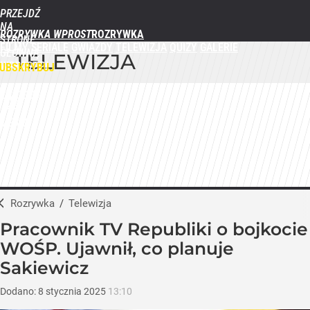
PRZEJDŹ
NA
ROZRYWKA WPROST
STRONĘ
FILMY
SERIALE
GWIAZDY
TELEWIZJA
QUIZY
GALERIE
GŁÓWNĄ
TELEWIZJA
WPROST.PL
UBSKRYBUJ
ZALOGUJ
MENU
Rozrywka
/
Telewizja
Pracownik TV Republiki o bojkocie
WOŚP. Ujawnił, co planuje
Sakiewicz
Dodano:
8
stycznia
2025
13:10