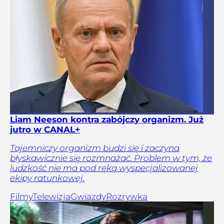
Liam Neeson kontra zabójczy organizm. Już
jutro w CANAL+
Tajemniczy organizm budzi się i zaczyna
błyskawicznie się rozmnażać. Problem w tym, że
ludzkość nie ma pod ręką wyspecjalizowanej
ekipy ratunkowej.
Filmy
Telewizja
Gwiazdy
Rozrywka