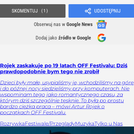
SKOMENTUJ
UDOSTĘPNIJ
1
Obserwuj nas
w
Google News
Dodaj jako
źródło w Google
Rojek zaskakuje po 19 latach OFF Festivalu: Dziś
prawdopodobnie bym tego nie zrobił
Dzieci były małe, usypialiśmy je, wchodziliśmy na górę
i do późnej nocy siedzieliśmy przy komputerach. Nie
wspominam tego jako romantycznego czasu, za
którym dziś szczególnie tęsknię. To była po prostu
bardzo ciężka praca – mówi Artur Rojek o
początkach OFF Festivalu.
Rozrywka
Festiwale/Przeglądy
Muzyka
Tylko u Nas