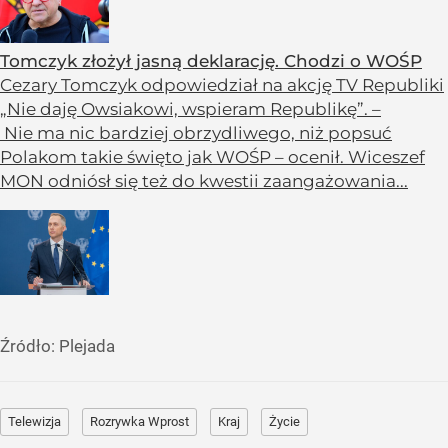
Tomczyk złożył jasną deklarację. Chodzi o WOŚP
Cezary Tomczyk odpowiedział na akcję TV Republiki
„Nie daję Owsiakowi, wspieram Republikę”. –
Nie ma nic bardziej obrzydliwego, niż popsuć
Polakom takie święto jak WOŚP – ocenił. Wiceszef
MON odniósł się też do kwestii zaangażowania...
Źródło:
Plejada
Telewizja
Rozrywka Wprost
Kraj
Życie