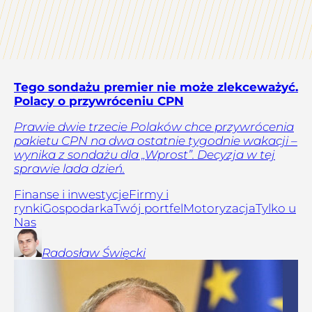
Tego sondażu premier nie może zlekceważyć.
Polacy o przywróceniu CPN
Prawie dwie trzecie Polaków chce przywrócenia
pakietu CPN na dwa ostatnie tygodnie wakacji –
wynika z sondażu dla „Wprost”. Decyzja w tej
sprawie lada dzień.
Finanse i inwestycje
Firmy i
rynki
Gospodarka
Twój portfel
Motoryzacja
Tylko u
Nas
Radosław
Święcki