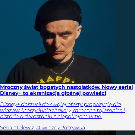
Mroczny świat bogatych nastolatków. Nowy serial
Disney+ to ekranizacja głośnej powieści
Disney+ dorzucił do swojej oferty propozycję dla
widzów, którzy lubią thrillery, mroczne tajemnice i
historie o dorastaniu z niepokojem w tle.
Seriale
Telewizja
Gwiazdy
Rozrywka