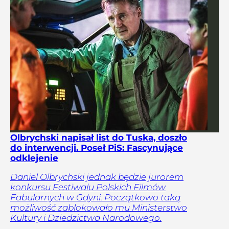
Olbrychski napisał list do Tuska, doszło
do interwencji. Poseł PiS: Fascynujące
odklejenie
Daniel Olbrychski jednak będzie jurorem
konkursu Festiwalu Polskich Filmów
Fabularnych w Gdyni. Początkowo taką
możliwość zablokowało mu Ministerstwo
Kultury i Dziedzictwa Narodowego.