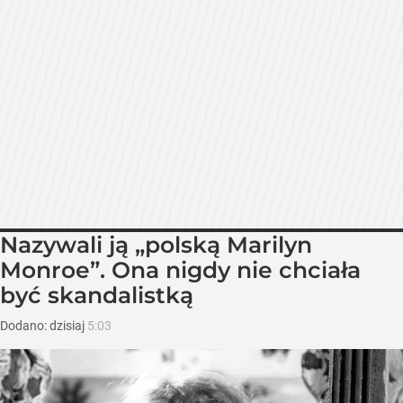
Nazywali ją „polską Marilyn
Monroe”. Ona nigdy nie chciała
być skandalistką
Dodano:
dzisiaj
5:03