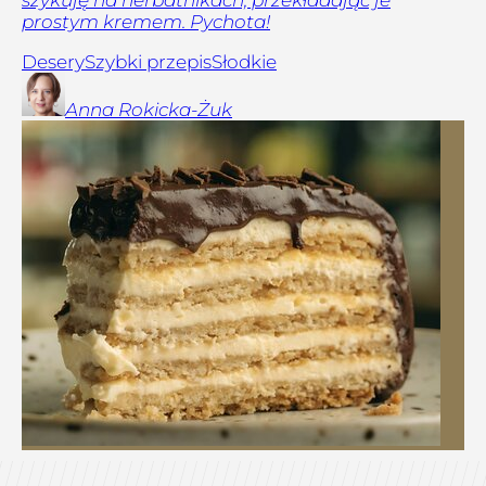
prostym kremem. Pychota!
Desery
Szybki przepis
Słodkie
Anna
Rokicka-Żuk