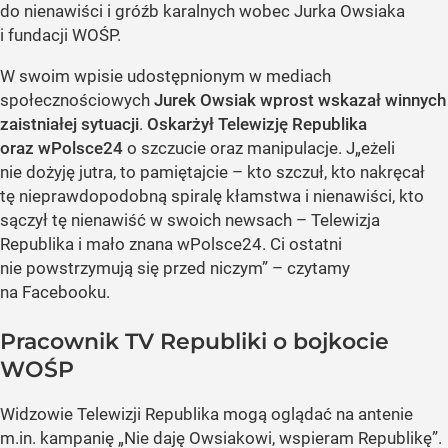
do nienawiści i gróźb karalnych wobec Jurka Owsiaka
i fundacji WOŚP.
W swoim wpisie udostępnionym w mediach
społecznościowych
Jurek Owsiak wprost wskazał winnych
zaistniałej sytuacji
.
Oskarżył Telewizję Republika
oraz wPolsce24
o szczucie oraz manipulacje. J„eżeli
nie dożyję jutra, to pamiętajcie – kto szczuł, kto nakręcał
tę nieprawdopodobną spiralę kłamstwa i nienawiści, kto
sączył tę nienawiść w swoich newsach – Telewizja
Republika i mało znana wPolsce24. Ci ostatni
nie powstrzymują się przed niczym” – czytamy
na Facebooku.
Pracownik TV Republiki o bojkocie
WOŚP
Widzowie Telewizji Republika mogą oglądać na antenie
m.in. kampanię „Nie daję Owsiakowi, wspieram Republikę”.