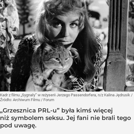
Kadr z filmu „Sygnały” w reżyserii Jerzego Passendorfera, n/z Kalina Jędrusik
/
Źródło:
Archiwum Filmu / Forum
„Grzesznica PRL-u” była kimś więcej
niż symbolem seksu. Jej fani nie brali tego
pod uwagę.