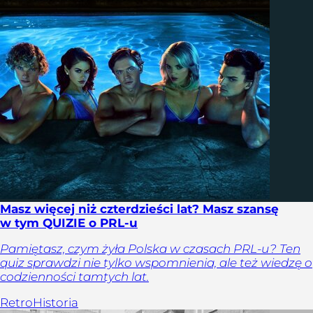
Masz więcej niż czterdzieści lat? Masz szansę
w tym QUIZIE o PRL-u
Pamiętasz, czym żyła Polska w czasach PRL-u? Ten
quiz sprawdzi nie tylko wspomnienia, ale też wiedzę o
codzienności tamtych lat.
Retro
Historia