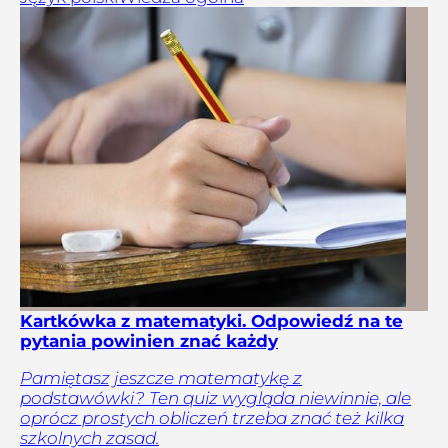
Kartkówka z matematyki. Odpowiedź na te
pytania powinien znać każdy
Pamiętasz jeszcze matematykę z
podstawówki? Ten quiz wygląda niewinnie, ale
oprócz prostych obliczeń trzeba znać też kilka
szkolnych zasad.