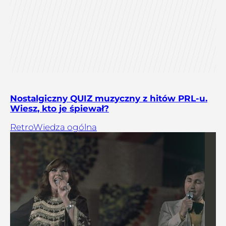
Nostalgiczny QUIZ muzyczny z hitów PRL-u.
Wiesz, kto je śpiewał?
Retro
Wiedza ogólna