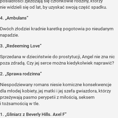
posiadłości zjeżdżają się członkowie rodziny, którzy
nie widzieli się od lat, by uzyskać swoją część spadku.
4. „Ambulans”
Dwóch złodziei kradnie karetkę pogotowia po nieudanym
napadzie.
3. „Redeeming Love”
Sprzedana w dzieciństwie do prostytucji, Angel nie zna nic
poza zdradą. Czy jej serce można kiedykolwiek naprawić?
2. „Sprawa rodzinna”
Niespodziewany romans niesie komiczne konsekwencje
dla młodej kobiety, jej matki i jej szefa gwiazdora, którzy
przeżywają pasmo perypetii z miłością, seksem
i tożsamością w tle.
1. „Gliniarz z Beverly Hills. Axel F”