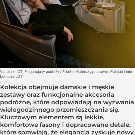
Vistula x LOT: Elegancja w podróży
/ Źródło:
Materiały prasowe
/
Polskie Linie
Lotnicze LOT
Kolekcja obejmuje damskie i męskie
zestawy oraz funkcjonalne akcesoria
podróżne, które odpowiadają na wyzwania
wielogodzinnego przemieszczania się.
Kluczowym elementem są lekkie,
komfortowe fasony i dopracowane detale,
które sprawiają, że elegancja zyskuje nowy