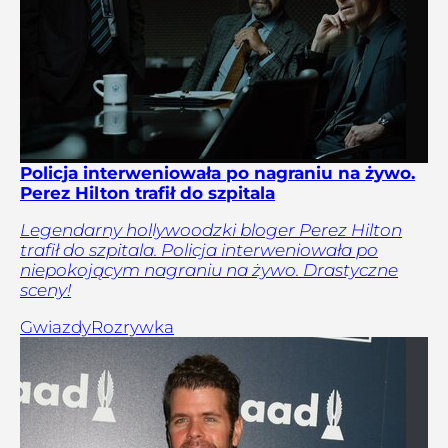
Policja interweniowała po nagraniu na żywo.
Perez Hilton trafił do szpitala
Legendarny hollywoodzki bloger Perez Hilton
trafił do szpitala. Policja interweniowała po
niepokojącym nagraniu na żywo. Drastyczne
sceny!
Gwiazdy
Rozrywka