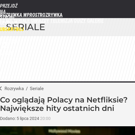
PRZEJDŹ
NA
ROZRYWKA WPROST
STRONĘ
FILMY
SERIALE
GWIAZDY
TELEWIZJA
QUIZY
GALERIE
GŁÓWNĄ
SERIALE
WPROST.PL
UBSKRYBUJ
ZALOGUJ
MENU
Rozrywka
/
Seriale
Co oglądają Polacy na Netfliksie?
Największe hity ostatnich dni
Dodano:
5
lipca
2024
20:00