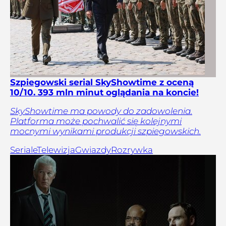
Szpiegowski serial SkyShowtime z oceną
10/10. 393 mln minut oglądania na koncie!
SkyShowtime ma powody do zadowolenia.
Platforma może pochwalić się kolejnymi
mocnymi wynikami produkcji szpiegowskich.
Seriale
Telewizja
Gwiazdy
Rozrywka