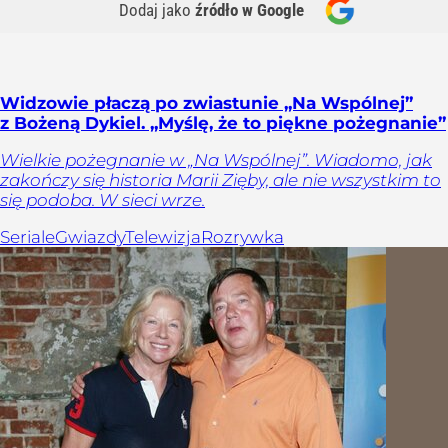
Dodaj jako
źródło w Google
Widzowie płaczą po zwiastunie „Na Wspólnej”
z Bożeną Dykiel. „Myślę, że to piękne pożegnanie”
Wielkie pożegnanie w „Na Wspólnej”. Wiadomo, jak
zakończy się historia Marii Zięby, ale nie wszystkim to
się podoba. W sieci wrze.
Seriale
Gwiazdy
Telewizja
Rozrywka