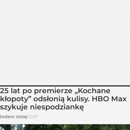
25 lat po premierze „Kochane
kłopoty” odsłonią kulisy. HBO Max
szykuje niespodziankę
Dodano:
dzisiaj
13:51