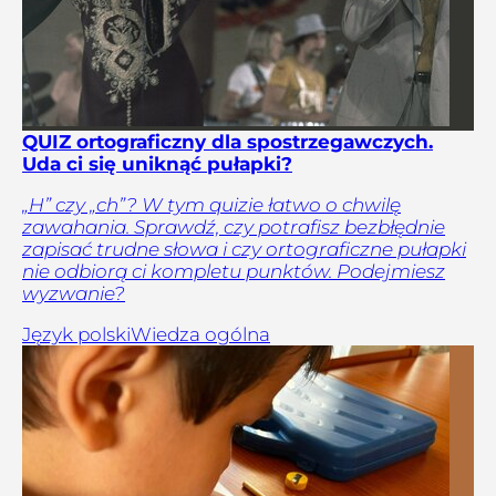
QUIZ ortograficzny dla spostrzegawczych.
Uda ci się uniknąć pułapki?
„H” czy „ch”? W tym quizie łatwo o chwilę
zawahania. Sprawdź, czy potrafisz bezbłędnie
zapisać trudne słowa i czy ortograficzne pułapki
nie odbiorą ci kompletu punktów. Podejmiesz
wyzwanie?
Język polski
Wiedza ogólna