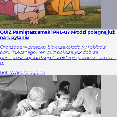
QUIZ Pamiętasz smaki PRL-u? Młodzi polegną już
na 1. pytaniu
Oranżada w proszku, blok czekoladowy i obiad z
baru mlecznego. Ten quiz pokaże, jak dobrze
pamiętasz najbardziej charakterystyczne smaki PRL-
u.
Retro
Wiedza ogólna