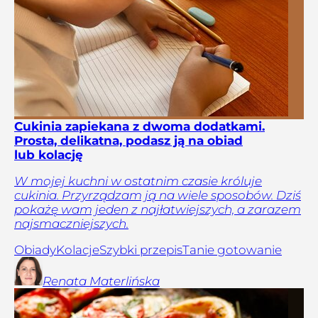
Cukinia zapiekana z dwoma dodatkami.
Prosta, delikatna, podasz ją na obiad
lub kolację
W mojej kuchni w ostatnim czasie króluje
cukinia. Przyrządzam ją na wiele sposobów. Dziś
pokażę wam jeden z najłatwiejszych, a zarazem
najsmaczniejszych.
Obiady
Kolacje
Szybki przepis
Tanie gotowanie
Renata
Materlińska