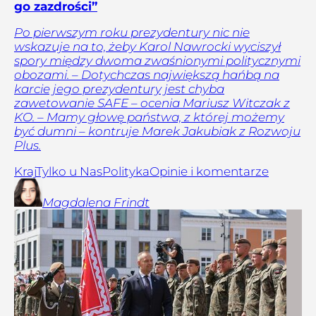
go zazdrości”
Po pierwszym roku prezydentury nic nie
wskazuje na to, żeby Karol Nawrocki wyciszył
spory między dwoma zwaśnionymi politycznymi
obozami. – Dotychczas największą hańbą na
karcie jego prezydentury jest chyba
zawetowanie SAFE – ocenia Mariusz Witczak z
KO. – Mamy głowę państwa, z której możemy
być dumni – kontruje Marek Jakubiak z Rozwoju
Plus.
Kraj
Tylko u Nas
Polityka
Opinie i komentarze
Magdalena
Frindt