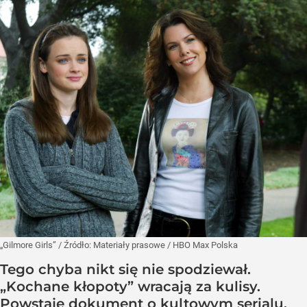
„Gilmore Girls”
/ Źródło:
Materiały prasowe
/
HBO Max Polska
Tego chyba nikt się nie spodziewał.
„Kochane kłopoty” wracają za kulisy.
Powstaje dokument o kultowym serialu.