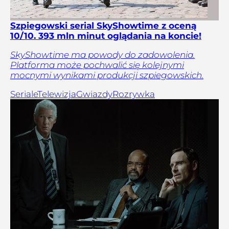
Szpiegowski serial SkyShowtime z oceną
10/10. 393 mln minut oglądania na koncie!
SkyShowtime ma powody do zadowolenia.
Platforma może pochwalić się kolejnymi
mocnymi wynikami produkcji szpiegowskich.
Seriale
Telewizja
Gwiazdy
Rozrywka