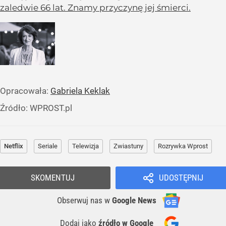
zaledwie 66 lat. Znamy przyczynę jej śmierci.
Opracowała:
Gabriela Keklak
Źródło:
WPROST.pl
Netflix
Seriale
Telewizja
Zwiastuny
Rozrywka Wprost
SKOMENTUJ
UDOSTĘPNIJ
Obserwuj nas
w
Google News
Dodaj jako
źródło w Google