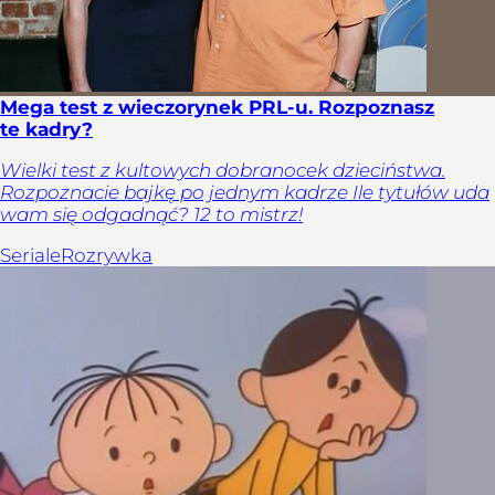
Mega test z wieczorynek PRL-u. Rozpoznasz
te kadry?
Wielki test z kultowych dobranocek dzieciństwa.
Rozpoznacie bajkę po jednym kadrze Ile tytułów uda
wam się odgadnąć? 12 to mistrz!
Seriale
Rozrywka