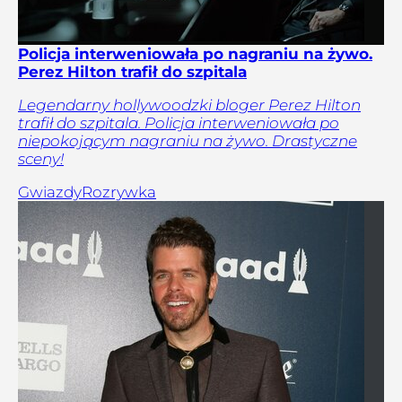
Policja interweniowała po nagraniu na żywo.
Perez Hilton trafił do szpitala
Legendarny hollywoodzki bloger Perez Hilton
trafił do szpitala. Policja interweniowała po
niepokojącym nagraniu na żywo. Drastyczne
sceny!
Gwiazdy
Rozrywka