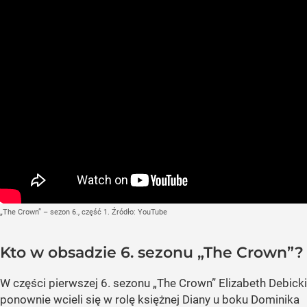
„The Crown” – sezon 6., część 1.
Źródło:
YouTube
Kto w obsadzie 6. sezonu „The Crown”?
W części pierwszej 6. sezonu „The Crown” Elizabeth Debicki
ponownie wcieli się w rolę księżnej Diany u boku Dominika