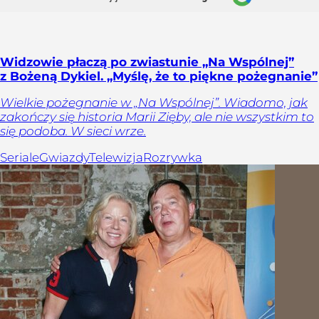
Widzowie płaczą po zwiastunie „Na Wspólnej”
z Bożeną Dykiel. „Myślę, że to piękne pożegnanie”
Wielkie pożegnanie w „Na Wspólnej”. Wiadomo, jak
zakończy się historia Marii Zięby, ale nie wszystkim to
się podoba. W sieci wrze.
Seriale
Gwiazdy
Telewizja
Rozrywka