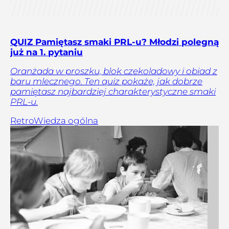
QUIZ Pamiętasz smaki PRL-u? Młodzi polegną
już na 1. pytaniu
Oranżada w proszku, blok czekoladowy i obiad z
baru mlecznego. Ten quiz pokaże, jak dobrze
pamiętasz najbardziej charakterystyczne smaki
PRL-u.
Retro
Wiedza ogólna