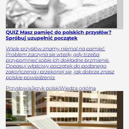
QUIZ Masz pamięć do polskich przysłów?
Spróbuj uzupełnić początek
Wiele przysłów znamy niemal na pamięć.
Problem zaczyna się wtedy, gdy trzeba
przypomnieć sobie ich dokładne brzmienie.
Dopasuj właściwy początek do podanego
zakończenia i przekonaj się, jak dobrze znasz
polskie powiedzenia.
Przysłowia
Język polski
Wiedza ogólna