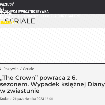
PRZEJDŹ
NA
ROZRYWKA WPROST
STRONĘ
FILMY
SERIALE
GWIAZDY
TELEWIZJA
QUIZY
GALERIE
GŁÓWNĄ
SERIALE
WPROST.PL
UBSKRYBUJ
ZALOGUJ
MENU
Rozrywka
/
Seriale
„The Crown” powraca z 6.
sezonem. Wypadek księżnej Diany
w zwiastunie
Dodano:
26
października
2023
18:00