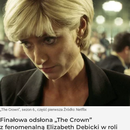
„The Crown”, sezon 6., część pierwsza
Źródło:
Netflix
Finałowa odsłona „The Crown”
z fenomenalną Elizabeth Debicki w roli