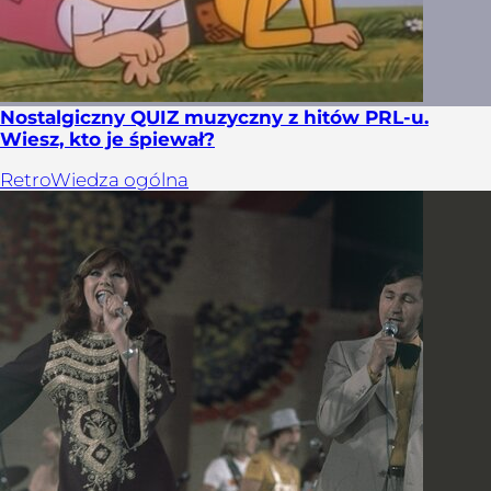
Nostalgiczny QUIZ muzyczny z hitów PRL-u.
Wiesz, kto je śpiewał?
Retro
Wiedza ogólna