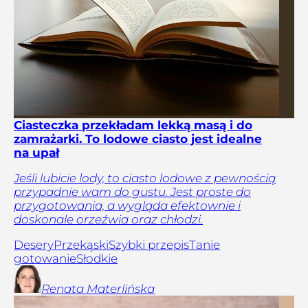
Ciasteczka przekładam lekką masą i do
zamrażarki. To lodowe ciasto jest idealne
na upał
Jeśli lubicie lody, to ciasto lodowe z pewnością
przypadnie wam do gustu. Jest proste do
przygotowania, a wygląda efektownie i
doskonale orzeźwia oraz chłodzi.
Desery
Przekąski
Szybki przepis
Tanie
gotowanie
Słodkie
Renata
Materlińska