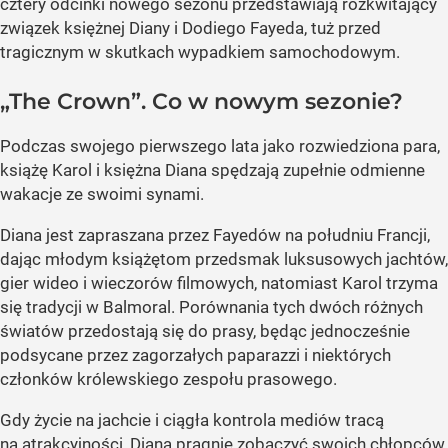
cztery odcinki nowego sezonu przedstawiają rozkwitający
związek księżnej Diany i Dodiego Fayeda, tuż przed
tragicznym w skutkach wypadkiem samochodowym.
„The Crown”. Co w nowym sezonie?
Podczas swojego pierwszego lata jako rozwiedziona para,
książę Karol i księżna Diana spędzają zupełnie odmienne
wakacje ze swoimi synami.
Diana jest zapraszana przez Fayedów na południu Francji,
dając młodym książętom przedsmak luksusowych jachtów,
gier wideo i wieczorów filmowych, natomiast Karol trzyma
się tradycji w Balmoral. Porównania tych dwóch różnych
światów przedostają się do prasy, będąc jednocześnie
podsycane przez zagorzałych paparazzi i niektórych
członków królewskiego zespołu prasowego.
Gdy życie na jachcie i ciągła kontrola mediów tracą
na atrakcyjności, Diana pragnie zobaczyć swoich chłopców,