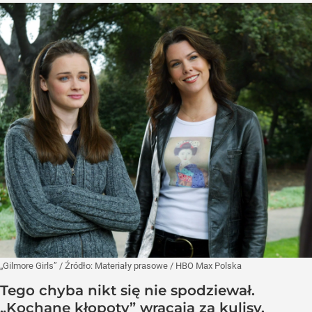
„Gilmore Girls”
/ Źródło:
Materiały prasowe
/
HBO Max Polska
Tego chyba nikt się nie spodziewał.
„Kochane kłopoty” wracają za kulisy.