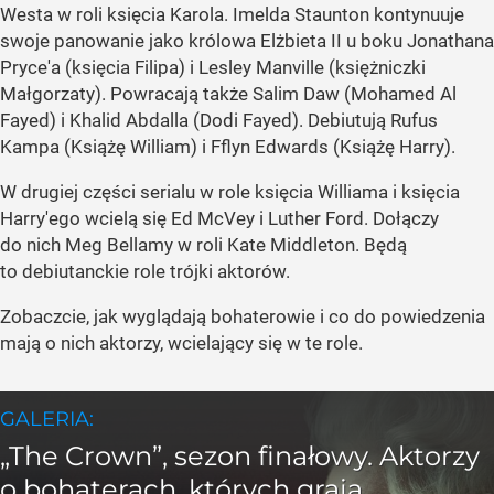
Westa w roli księcia Karola. Imelda Staunton kontynuuje
swoje panowanie jako królowa Elżbieta II u boku Jonathana
Pryce'a (księcia Filipa) i Lesley Manville (księżniczki
Małgorzaty). Powracają także Salim Daw (Mohamed Al
Fayed) i Khalid Abdalla (Dodi Fayed). Debiutują Rufus
Kampa (Książę William) i Fflyn Edwards (Książę Harry).
W drugiej części serialu w role księcia Williama i księcia
Harry'ego wcielą się Ed McVey i Luther Ford. Dołączy
do nich Meg Bellamy w roli Kate Middleton. Będą
to debiutanckie role trójki aktorów.
Zobaczcie, jak wyglądają bohaterowie i co do powiedzenia
mają o nich aktorzy, wcielający się w te role.