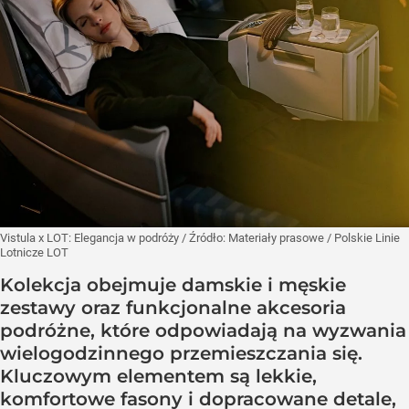
Vistula x LOT: Elegancja w podróży
/ Źródło:
Materiały prasowe
/
Polskie Linie
Lotnicze LOT
Kolekcja obejmuje damskie i męskie
zestawy oraz funkcjonalne akcesoria
podróżne, które odpowiadają na wyzwania
wielogodzinnego przemieszczania się.
Kluczowym elementem są lekkie,
komfortowe fasony i dopracowane detale,