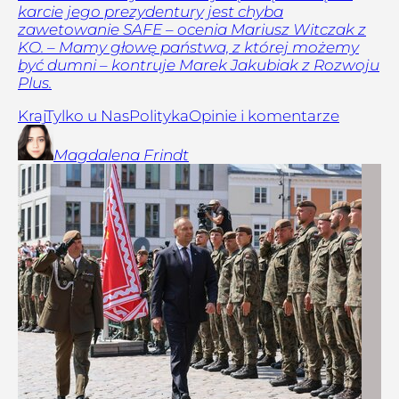
karcie jego prezydentury jest chyba
zawetowanie SAFE – ocenia Mariusz Witczak z
KO. – Mamy głowę państwa, z której możemy
być dumni – kontruje Marek Jakubiak z Rozwoju
Plus.
Kraj
Tylko u Nas
Polityka
Opinie i komentarze
Magdalena
Frindt