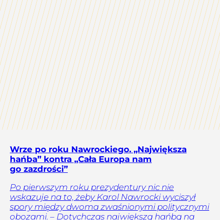
Wrze po roku Nawrockiego. „Największa
hańba” kontra „Cała Europa nam
go zazdrości”
Po pierwszym roku prezydentury nic nie
wskazuje na to, żeby Karol Nawrocki wyciszył
spory między dwoma zwaśnionymi politycznymi
obozami. – Dotychczas największą hańbą na