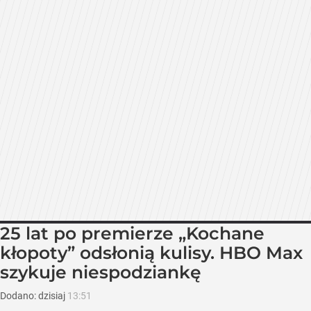
25 lat po premierze „Kochane
kłopoty” odsłonią kulisy. HBO Max
szykuje niespodziankę
Dodano:
dzisiaj
13:51