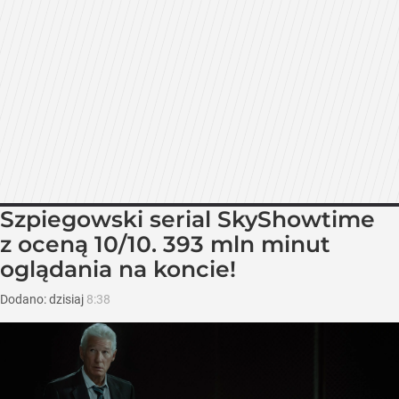
Szpiegowski serial SkyShowtime
z oceną 10/10. 393 mln minut
oglądania na koncie!
Dodano:
dzisiaj
8:38