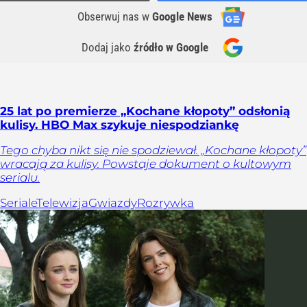
Obserwuj nas
w
Google News
Dodaj jako
źródło w Google
25 lat po premierze „Kochane kłopoty” odsłonią
kulisy. HBO Max szykuje niespodziankę
Tego chyba nikt się nie spodziewał. „Kochane kłopoty”
wracają za kulisy. Powstaje dokument o kultowym
serialu.
Seriale
Telewizja
Gwiazdy
Rozrywka