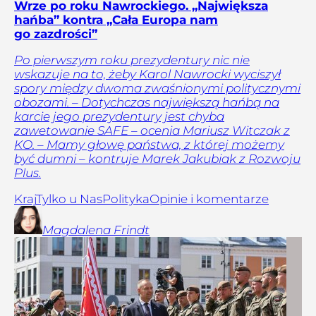
Wrze po roku Nawrockiego. „Największa
hańba” kontra „Cała Europa nam
go zazdrości”
Po pierwszym roku prezydentury nic nie
wskazuje na to, żeby Karol Nawrocki wyciszył
spory między dwoma zwaśnionymi politycznymi
obozami. – Dotychczas największą hańbą na
karcie jego prezydentury jest chyba
zawetowanie SAFE – ocenia Mariusz Witczak z
KO. – Mamy głowę państwa, z której możemy
być dumni – kontruje Marek Jakubiak z Rozwoju
Plus.
Kraj
Tylko u Nas
Polityka
Opinie i komentarze
Magdalena
Frindt