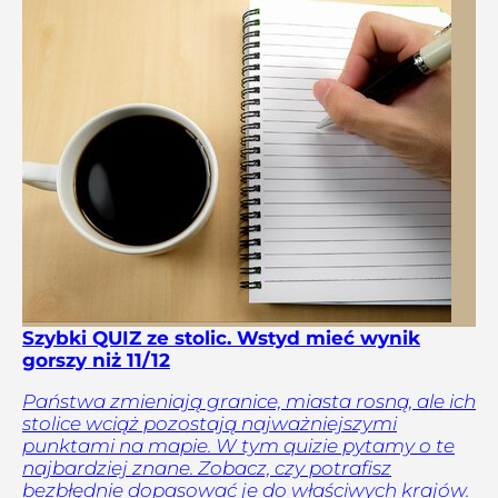
Szybki QUIZ ze stolic. Wstyd mieć wynik
gorszy niż 11/12
Państwa zmieniają granice, miasta rosną, ale ich
stolice wciąż pozostają najważniejszymi
punktami na mapie. W tym quizie pytamy o te
najbardziej znane. Zobacz, czy potrafisz
bezbłędnie dopasować je do właściwych krajów.