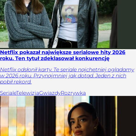
Netflix pokazał największe serialowe hity 2026
roku. Ten tytuł zdeklasował konkurencję
Netflix odsłonił karty. Te seriale najchętniej oglądamy
w 2026 roku. Przynajmniej jak dotąd. Jeden z nich
pobił rekord.
Seriale
Telewizja
Gwiazdy
Rozrywka