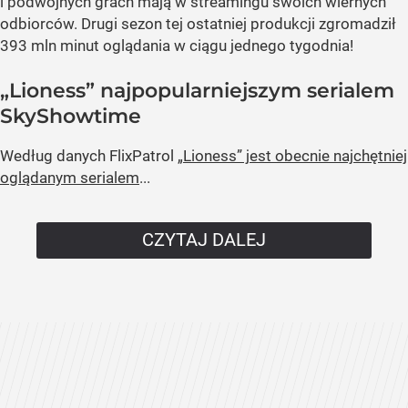
i podwójnych grach mają w streamingu swoich wiernych
odbiorców. Drugi sezon tej ostatniej produkcji zgromadził
393 mln minut oglądania w ciągu jednego tygodnia!
„Lioness” najpopularniejszym serialem
SkyShowtime
Według danych FlixPatrol
„Lioness” jest obecnie najchętniej
oglądanym serialem
...
CZYTAJ DALEJ