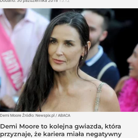
Dodano:
30
października
2018
15:12
Demi Moore
Źródło:
Newspix.pl
/
ABACA
Demi Moore to kolejna gwiazda, która
przyznaje, że kariera miała negatywny