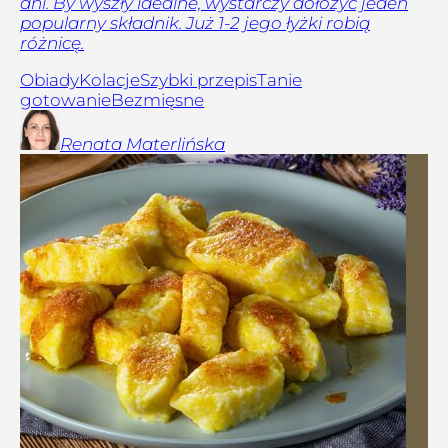
dni. By wyszły idealne, wystarczy dołożyć jeden
popularny składnik. Już 1-2 jego łyżki robią
różnicę.
Obiady
Kolacje
Szybki przepis
Tanie
gotowanie
Bezmięsne
Renata
Materlińska