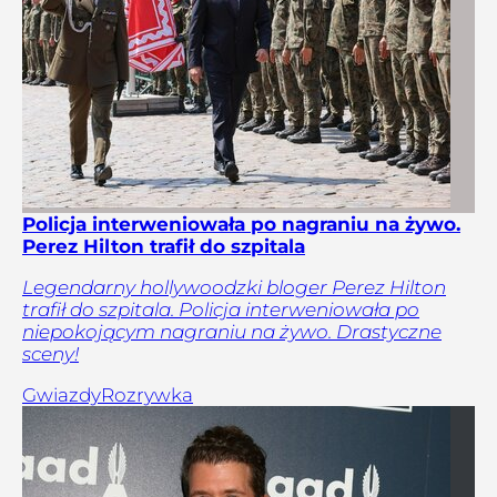
Policja interweniowała po nagraniu na żywo.
Perez Hilton trafił do szpitala
Legendarny hollywoodzki bloger Perez Hilton
trafił do szpitala. Policja interweniowała po
niepokojącym nagraniu na żywo. Drastyczne
sceny!
Gwiazdy
Rozrywka