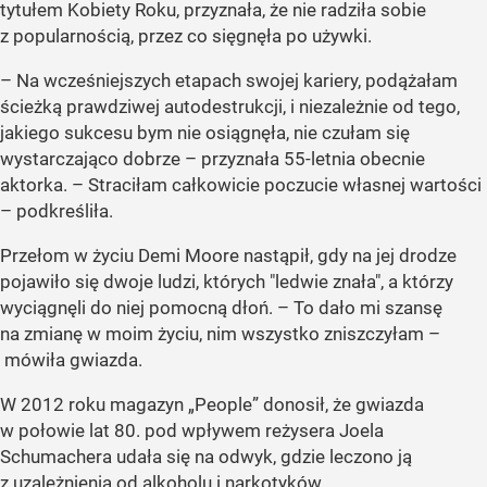
tytułem Kobiety Roku, przyznała, że nie radziła sobie
z popularnością, przez co sięgnęła po używki.
– Na wcześniejszych etapach swojej kariery, podążałam
ścieżką prawdziwej autodestrukcji, i niezależnie od tego,
jakiego sukcesu bym nie osiągnęła, nie czułam się
wystarczająco dobrze – przyznała 55-letnia obecnie
aktorka. – Straciłam całkowicie poczucie własnej wartości
– podkreśliła.
Przełom w życiu Demi Moore nastąpił, gdy na jej drodze
pojawiło się dwoje ludzi, których "ledwie znała", a którzy
wyciągnęli do niej pomocną dłoń. – To dało mi szansę
na zmianę w moim życiu, nim wszystko zniszczyłam –
mówiła gwiazda.
W 2012 roku magazyn
„People”
donosił, że gwiazda
w połowie lat 80. pod wpływem reżysera Joela
Schumachera udała się na odwyk, gdzie leczono ją
z uzależnienia od alkoholu i narkotyków.