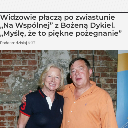
Widzowie płaczą po zwiastunie
„Na Wspólnej” z Bożeną Dykiel.
„Myślę, że to piękne pożegnanie”
Dodano:
dzisiaj
6:37