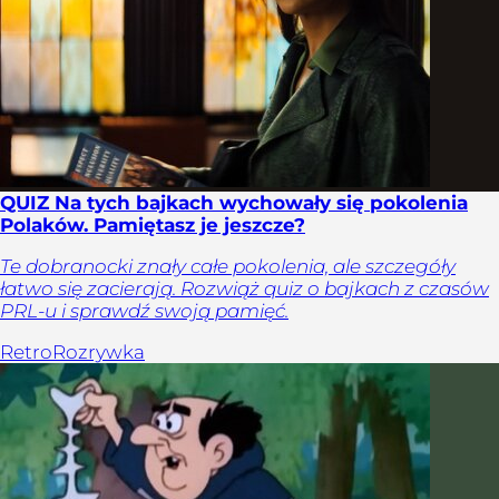
QUIZ Na tych bajkach wychowały się pokolenia
Polaków. Pamiętasz je jeszcze?
Te dobranocki znały całe pokolenia, ale szczegóły
łatwo się zacierają. Rozwiąż quiz o bajkach z czasów
PRL-u i sprawdź swoją pamięć.
Retro
Rozrywka