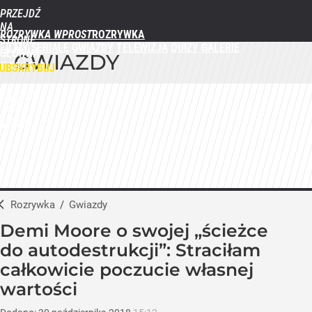
PRZEJDŹ
NA
ROZRYWKA WPROST
STRONĘ
FILMY
SERIALE
GWIAZDY
TELEWIZJA
QUIZY
GALERIE
GŁÓWNĄ
GWIAZDY
WPROST.PL
UBSKRYBUJ
ZALOGUJ
MENU
Rozrywka
/
Gwiazdy
Demi Moore o swojej „ścieżce
do autodestrukcji”: Straciłam
całkowicie poczucie własnej
wartości