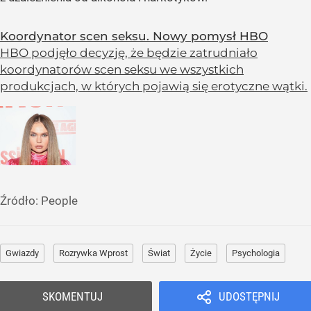
Koordynator scen seksu. Nowy pomysł HBO
HBO podjęło decyzję, że będzie zatrudniało
koordynatorów scen seksu we wszystkich
produkcjach, w których pojawią się erotyczne wątki.
Źródło:
People
Gwiazdy
Rozrywka Wprost
Świat
Życie
Psychologia
SKOMENTUJ
UDOSTĘPNIJ