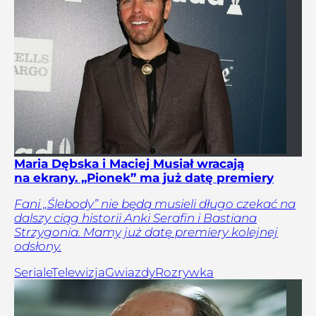
Maria Dębska i Maciej Musiał wracają
na ekrany. „Pionek” ma już datę premiery
Fani „Ślebody” nie będą musieli długo czekać na
dalszy ciąg historii Anki Serafin i Bastiana
Strzygonia. Mamy już datę premiery kolejnej
odsłony.
Seriale
Telewizja
Gwiazdy
Rozrywka