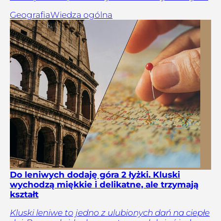
Geografia
Wiedza ogólna
Do leniwych dodaję góra 2 łyżki. Kluski
wychodzą miękkie i delikatne, ale trzymają
kształt
Kluski leniwe to jedno z ulubionych dań na ciepłe