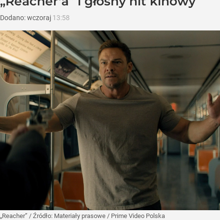
„Reacher'a” i głośny hit kinowy
Dodano:
wczoraj
13:58
„Reacher”
/ Źródło:
Materiały prasowe
/
Prime Video Polska