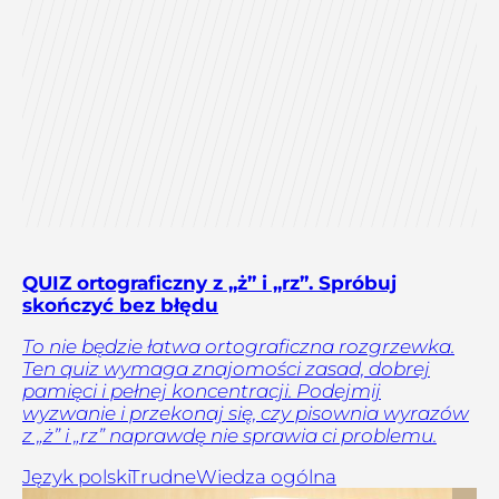
QUIZ ortograficzny z „ż” i „rz”. Spróbuj
skończyć bez błędu
To nie będzie łatwa ortograficzna rozgrzewka.
Ten quiz wymaga znajomości zasad, dobrej
pamięci i pełnej koncentracji. Podejmij
wyzwanie i przekonaj się, czy pisownia wyrazów
z „ż” i „rz” naprawdę nie sprawia ci problemu.
Język polski
Trudne
Wiedza ogólna