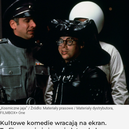
„Kosmiczne jaja”
/ Źródło:
Materiały prasowe
/
Materiały dystrybutora,
FILMBOX+ One
Kultowe komedie wracają na ekran.