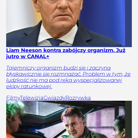
Liam Neeson kontra zabójczy organizm. Już
jutro w CANAL+
Tajemniczy organizm budzi się i zaczyna
błyskawicznie się rozmnażać. Problem w tym, że
ludzkość nie ma pod ręką wyspecjalizowanej
ekipy ratunkowej.
Filmy
Telewizja
Gwiazdy
Rozrywka