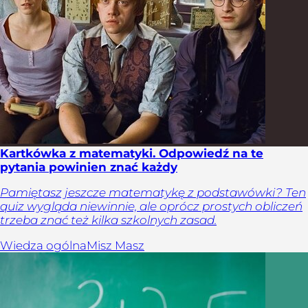
Kartkówka z matematyki. Odpowiedź na te
pytania powinien znać każdy
Pamiętasz jeszcze matematykę z podstawówki? Ten
quiz wygląda niewinnie, ale oprócz prostych obliczeń
trzeba znać też kilka szkolnych zasad.
Wiedza ogólna
Misz Masz