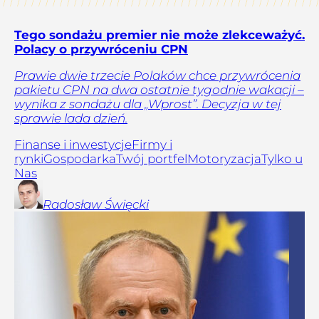
Tego sondażu premier nie może zlekceważyć.
Polacy o przywróceniu CPN
Prawie dwie trzecie Polaków chce przywrócenia
pakietu CPN na dwa ostatnie tygodnie wakacji –
wynika z sondażu dla „Wprost”. Decyzja w tej
sprawie lada dzień.
Finanse i inwestycje
Firmy i
rynki
Gospodarka
Twój portfel
Motoryzacja
Tylko u
Nas
Radosław
Święcki