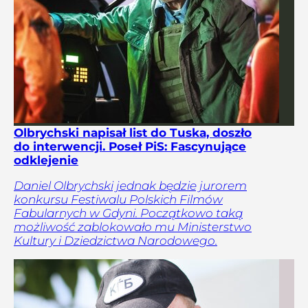
Olbrychski napisał list do Tuska, doszło
do interwencji. Poseł PiS: Fascynujące
odklejenie
Daniel Olbrychski jednak będzie jurorem
konkursu Festiwalu Polskich Filmów
Fabularnych w Gdyni. Początkowo taką
możliwość zablokowało mu Ministerstwo
Kultury i Dziedzictwa Narodowego.