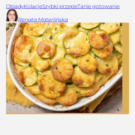
Obiady
Kolacje
Szybki przepis
Tanie gotowanie
Renata
Materlińska