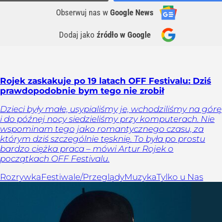
Obserwuj nas
w
Google News
Dodaj jako
źródło w Google
Rojek zaskakuje po 19 latach OFF Festivalu: Dziś
prawdopodobnie bym tego nie zrobił
Dzieci były małe, usypialiśmy je, wchodziliśmy na górę
i do późnej nocy siedzieliśmy przy komputerach. Nie
wspominam tego jako romantycznego czasu, za
którym dziś szczególnie tęsknię. To była po prostu
bardzo ciężka praca – mówi Artur Rojek o
początkach OFF Festivalu.
Rozrywka
Festiwale/Przeglądy
Muzyka
Tylko u Nas