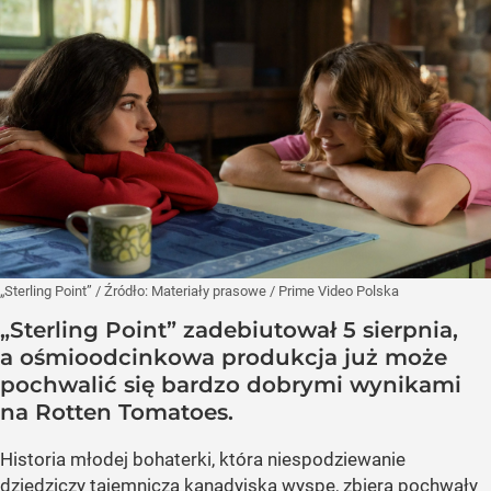
„Sterling Point”
/ Źródło:
Materiały prasowe
/
Prime Video Polska
„Sterling Point” zadebiutował 5 sierpnia,
a ośmioodcinkowa produkcja już może
pochwalić się bardzo dobrymi wynikami
na Rotten Tomatoes.
Historia młodej bohaterki, która niespodziewanie
dziedziczy tajemniczą kanadyjską wyspę, zbiera pochwały