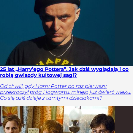
25 lat „Harry’ego Pottera”. Jak dziś wyglądają i co
robią gwiazdy kultowej sagi?
Od chwili, gdy Harry Potter po raz pierwszy
przekroczył próg Hogwartu, minęło już ćwierć wieku.
Co się dziś dzieje z tamtymi dzieciakami?