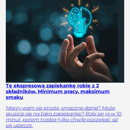
Tę ekspresową zapiekankę robię z 2
składników. Minimum pracy, maksimum
smaku
Marzy wam się proste, smaczne danie? Może
skusicie się na taką zapiekankę? Robi się ją w 10
minut, potem trzeba tylko chwilę poczekać, aż
się upiecze.