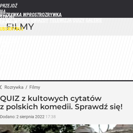
PRZEJDŹ
NA
ROZRYWKA WPROST
STRONĘ
FILMY
SERIALE
GWIAZDY
TELEWIZJA
QUIZY
GALERIE
GŁÓWNĄ
FILMY
WPROST.PL
UBSKRYBUJ
ZALOGUJ
MENU
Rozrywka
/
Filmy
QUIZ z kultowych cytatów
z polskich komedii. Sprawdź się!
Dodano:
2
sierpnia
2022
17:38