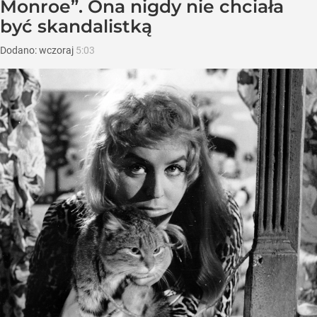
Monroe”. Ona nigdy nie chciała
być skandalistką
Dodano:
wczoraj
5:03