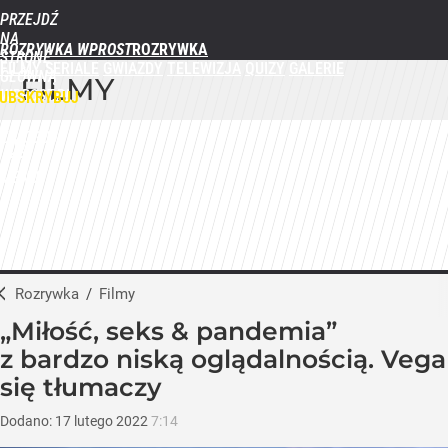
PRZEJDŹ
NA
ROZRYWKA WPROST
STRONĘ
FILMY
SERIALE
GWIAZDY
TELEWIZJA
QUIZY
GALERIE
GŁÓWNĄ
FILMY
WPROST.PL
UBSKRYBUJ
ZALOGUJ
MENU
Rozrywka
/
Filmy
„Miłość, seks & pandemia”
z bardzo niską oglądalnością. Vega
się tłumaczy
Dodano:
17
lutego
2022
7:14