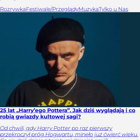
Rozrywka
Festiwale/Przeglądy
Muzyka
Tylko u Nas
25 lat „Harry’ego Pottera”. Jak dziś wyglądają i co
robią gwiazdy kultowej sagi?
Od chwili, gdy Harry Potter po raz pierwszy
przekroczył próg Hogwartu, minęło już ćwierć wieku.