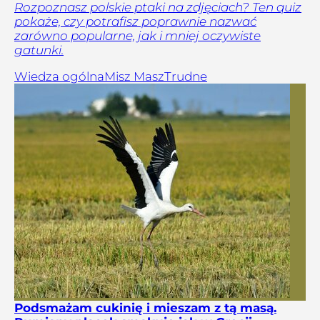
Rozpoznasz polskie ptaki na zdjęciach? Ten quiz
pokaże, czy potrafisz poprawnie nazwać
zarówno popularne, jak i mniej oczywiste
gatunki.
Wiedza ogólna
Misz Masz
Trudne
Podsmażam cukinię i mieszam z tą masą.