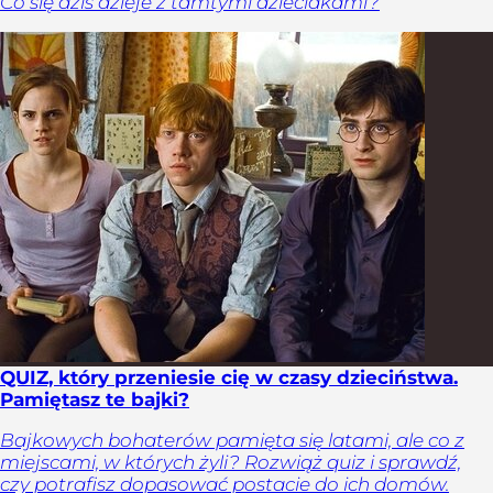
Co się dziś dzieje z tamtymi dzieciakami?
QUIZ, który przeniesie cię w czasy dzieciństwa.
Pamiętasz te bajki?
Bajkowych bohaterów pamięta się latami, ale co z
miejscami, w których żyli? Rozwiąż quiz i sprawdź,
czy potrafisz dopasować postacie do ich domów.