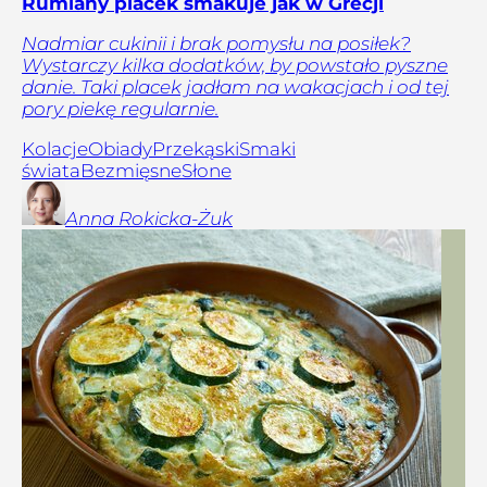
Rumiany placek smakuje jak w Grecji
Nadmiar cukinii i brak pomysłu na posiłek?
Wystarczy kilka dodatków, by powstało pyszne
danie. Taki placek jadłam na wakacjach i od tej
pory piekę regularnie.
Kolacje
Obiady
Przekąski
Smaki
świata
Bezmięsne
Słone
Anna
Rokicka-Żuk