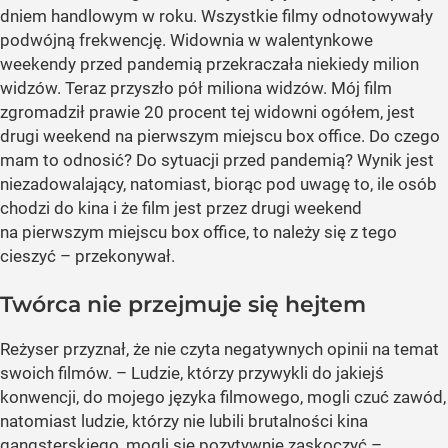
dniem handlowym w roku. Wszystkie filmy odnotowywały
podwójną frekwencję. Widownia w walentynkowe
weekendy przed pandemią przekraczała niekiedy milion
widzów. Teraz przyszło pół miliona widzów. Mój film
zgromadził prawie 20 procent tej widowni ogółem, jest
drugi weekend na pierwszym miejscu box office. Do czego
mam to odnosić? Do sytuacji przed pandemią? Wynik jest
niezadowalający, natomiast, biorąc pod uwagę to, ile osób
chodzi do kina i że film jest przez drugi weekend
na pierwszym miejscu box office, to należy się z tego
cieszyć – przekonywał.
Twórca nie przejmuje się hejtem
Reżyser przyznał, że nie czyta negatywnych opinii na temat
swoich filmów. – Ludzie, którzy przywykli do jakiejś
konwencji, do mojego języka filmowego, mogli czuć zawód,
natomiast ludzie, którzy nie lubili brutalności kina
gangsterskiego, mogli się pozytywnie zaskoczyć –