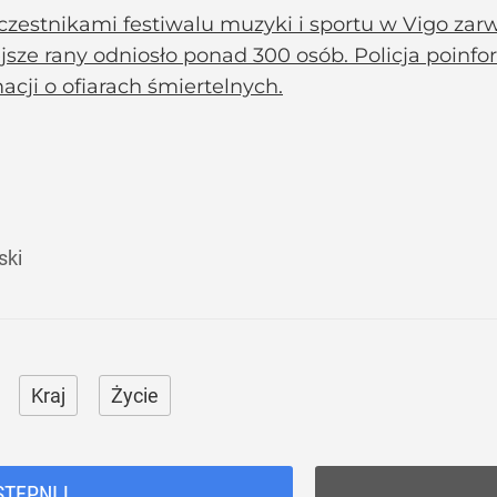
czestnikami festiwalu muzyki i sportu w Vigo zar
jsze rany odniosło ponad 300 osób. Policja poinf
acji o ofiarach śmiertelnych.
ski
Kraj
Życie
STĘPNIJ