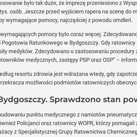
resowanie było tak duże, że imprezę przeniesiono z Wys
tys. osób. Jeszcze przed wyjściem rapera na scenę do
oby wymagające pomocy, najczęściej z powodu omdleń.
sób wymagających pomocy było coraz więcej. Zdecydowa
 Pogotowia Ratunkowego w Bydgoszczy. Gdy ratownicy d
iły medyków. Zdecydowano o zastosowaniu procedury 
towników medycznych, zastępy PSP oraz OSP” – informo
dług resortu zdrowia jest wdrażana wtedy, gdy zapotr
rzekracza możliwości podmiotów ratowniczych obecnych
Bydgoszczy. Sprawdzono stan po
zbudowaniu punktu medycznego z namiotów pneumatyczny
 również Policjanci oraz ratownicy WOPR, którzy pomagali 
ażacy z Specjalistycznej Grupy Ratownictwa Chemicznego