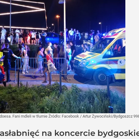
oesa. Fani mdleli w tłumie
Źródło:
Facebook
/
Artur Żywociński/Bydgoszcz 99
asłabnięć na koncercie bydgoski