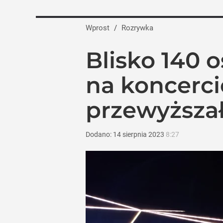
Wprost
/
Rozrywka
Blisko 140
na koncerci
przewyższa
Dodano:
14
sierpnia
2023
8:27