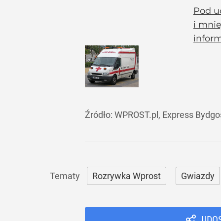
Pod u
i mnie
inform
Źródło:
WPROST.pl, Express Bydgo
Rozrywka Wprost
Gwiazdy
UDO