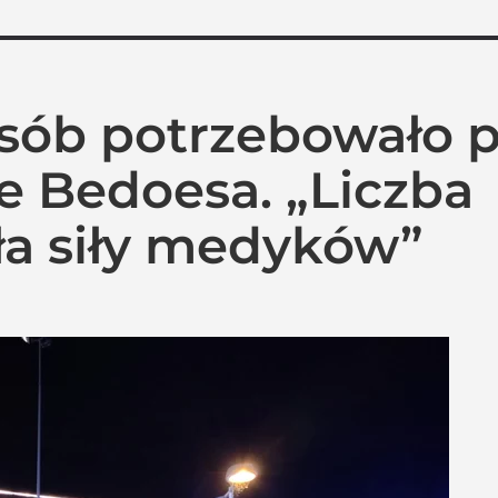
 osób potrzebowało
e Bedoesa. „Liczba
ła siły medyków”