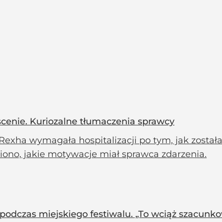
enie. Kuriozalne tłumaczenia sprawcy
Rexha wymagała hospitalizacji po tym, jak został
iono, jakie motywacje miał sprawca zdarzenia.
odczas miejskiego festiwalu. „To wciąż szacunko