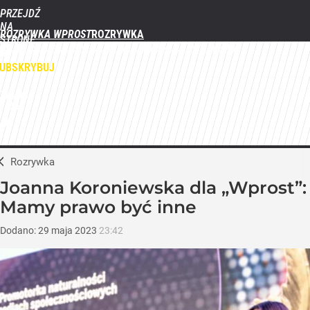
PRZEJDŹ
NA
ROZRYWKA WPROST
STRONĘ
FILMY
SERIALE
GWIAZDY
TELEWIZJA
QUIZY
GALERIE
GŁÓWNĄ
WPROST.PL
UBSKRYBUJ
ZALOGUJ
MENU
Rozrywka
Joanna Koroniewska dla „Wprost”:
Mamy prawo być inne
Dodano:
29
maja
2023
23:42