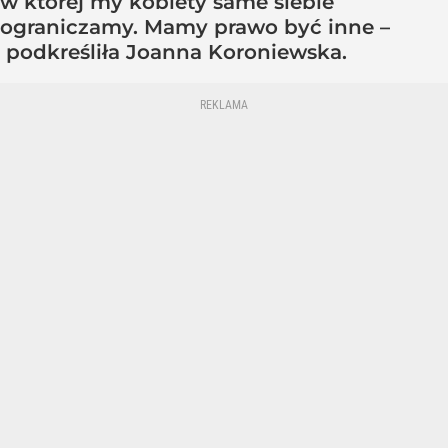
w której my kobiety same siebie
ograniczamy. Mamy prawo być inne –
podkreśliła Joanna Koroniewska.