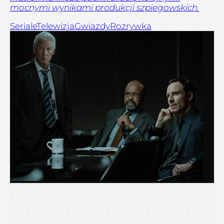
mocnymi wynikami produkcji szpiegowskich.
Seriale
Telewizja
Gwiazdy
Rozrywka