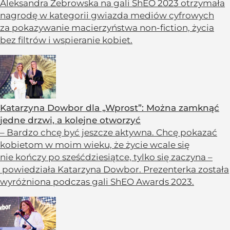
Aleksandra Żebrowska na gali ShEO 2023 otrzymała
nagrodę w kategorii gwiazda mediów cyfrowych
za pokazywanie macierzyństwa non-fiction, życia
bez filtrów i wspieranie kobiet.
Katarzyna Dowbor dla „Wprost”: Można zamknąć
jedne drzwi, a kolejne otworzyć
– Bardzo chcę być jeszcze aktywna. Chcę pokazać
kobietom w moim wieku, że życie wcale się
nie kończy po sześćdziesiątce, tylko się zaczyna –
powiedziała Katarzyna Dowbor. Prezenterka została
wyróżniona podczas gali ShEO Awards 2023.