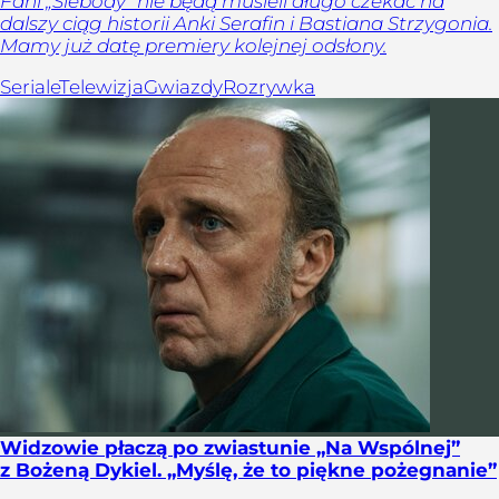
Fani „Ślebody” nie będą musieli długo czekać na
dalszy ciąg historii Anki Serafin i Bastiana Strzygonia.
Mamy już datę premiery kolejnej odsłony.
Seriale
Telewizja
Gwiazdy
Rozrywka
Widzowie płaczą po zwiastunie „Na Wspólnej”
z Bożeną Dykiel. „Myślę, że to piękne pożegnanie”