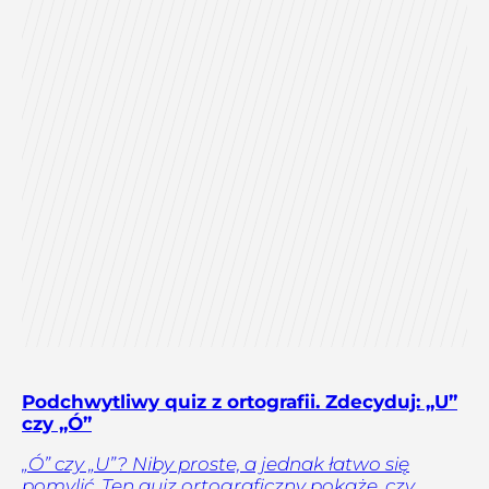
Podchwytliwy quiz z ortografii. Zdecyduj: „U”
czy „Ó”
„Ó” czy „U”? Niby proste, a jednak łatwo się
pomylić. Ten quiz ortograficzny pokaże, czy