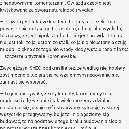
z negatywnymi komentarzami. Gwiazda często jest
krytykowana za swoją naturalność i wygląd.
– Prawda jest taka, że każdego to dotyka. Jeżeli ktoś
powie, że nie dotyka go to, że staro, albo grubo wygląda,
to znaczy, że jest hipokrytą, bo to nie jest prawda. I to też
nie jest tak, że ja jestem ze stali. Że ja się nieustannie czuję
młoda i piękna szczególnie wtedy kiedy wstaję rano z łóżka
– szczerze przyznała Koroniewska.
Zwyciężczyni ShEO podkreśliła też, że według niej kobiety
zbyt mocno skupiają się na wzajemnym negowaniu się,
zamiast się wspierać.
– To jest niebywałe, że my kobiety, które mamy taką
mądrość i siłę w sobie i tak wiele możemy zdziałać,
na starcie się „disujemy” i stwarzamy sytuację, w której
wszystkie przegrywamy, bo jeżeli nie będziemy się
budować, to na podstawie tego braku budowania siebie
po prostu wyłażą z nas kompleksy – mówiła.