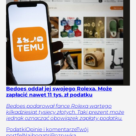
Bedoes oddał jej swojego Rolexa. Może
zapłacić nawet 11 tys. zł podatku
Bedoes podarował fance Rolexa wartego
kilkadziesiąt tysięcy złotych. Taki prezent może
jednak oznaczać obowiązek zapłaty podatku.
Podatki
Opinie i komentarze
Twój
portfel
Najbogatsi
Rozrywka