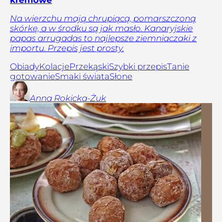
Na wierzchu mają chrupiącą, pomarszczoną
skórkę, a w środku są jak masło. Kanaryjskie
papas arrugadas to najlepsze ziemniaczaki z
importu. Przepis jest prosty.
Obiady
Kolacje
Przekąski
Szybki przepis
Tanie
gotowanie
Smaki świata
Słone
Anna
Rokicka-Żuk