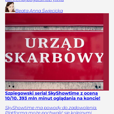
Beata Anna
Święcicka
Szpiegowski serial SkyShowtime z oceną
10/10. 393 mln minut oglądania na koncie!
SkyShowtime ma powody do zadowolenia.
Platforma może pochwalić się kolejnymi