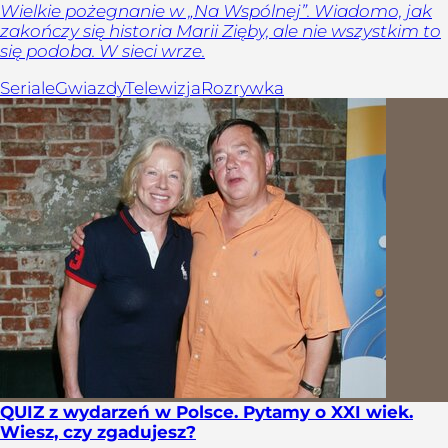
Wielkie pożegnanie w „Na Wspólnej”. Wiadomo, jak
zakończy się historia Marii Zięby, ale nie wszystkim to
się podoba. W sieci wrze.
Seriale
Gwiazdy
Telewizja
Rozrywka
QUIZ z wydarzeń w Polsce. Pytamy o XXI wiek.
Wiesz, czy zgadujesz?