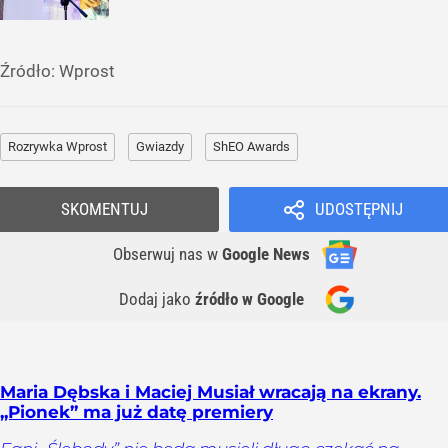
Źródło:
Wprost
Rozrywka Wprost
Gwiazdy
ShEO Awards
SKOMENTUJ
UDOSTĘPNIJ
Obserwuj nas
w
Google News
Dodaj jako
źródło w Google
Maria Dębska i Maciej Musiał wracają na ekrany.
„Pionek” ma już datę premiery