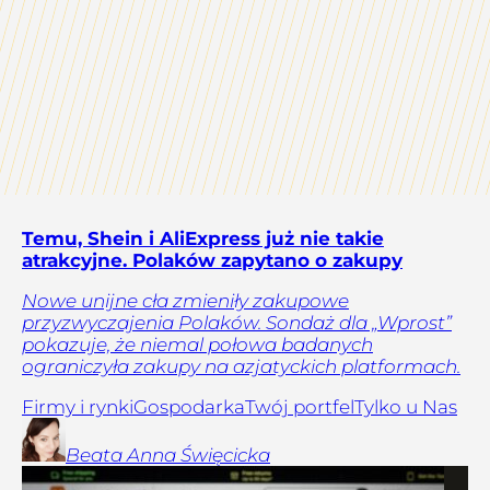
Temu, Shein i AliExpress już nie takie
atrakcyjne. Polaków zapytano o zakupy
Nowe unijne cła zmieniły zakupowe
przyzwyczajenia Polaków. Sondaż dla „Wprost”
pokazuje, że niemal połowa badanych
ograniczyła zakupy na azjatyckich platformach.
Firmy i rynki
Gospodarka
Twój portfel
Tylko u Nas
Beata Anna
Święcicka