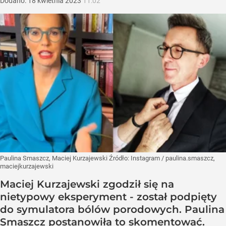
Dodano:
18
kwietnia
2023
11:02
Paulina Smaszcz, Maciej Kurzajewski
Źródło:
Instagram
/
paulina.smaszcz,
maciejkurzajewski
Maciej Kurzajewski zgodził się na
nietypowy eksperyment - został podpięty
do symulatora bólów porodowych. Paulina
Smaszcz postanowiła to skomentować.