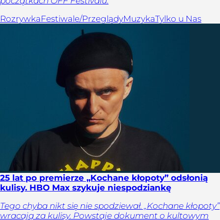
początkach OFF Festivalu.
Rozrywka
Festiwale/Przeglądy
Muzyka
Tylko u Nas
25 lat po premierze „Kochane kłopoty” odsłonią
kulisy. HBO Max szykuje niespodziankę
Tego chyba nikt się nie spodziewał. „Kochane kłopoty”
wracają za kulisy. Powstaje dokument o kultowym