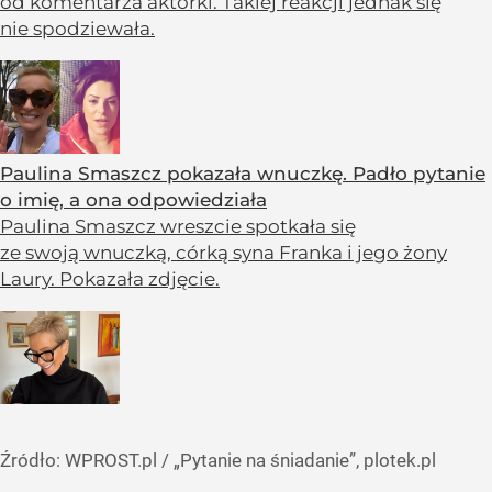
od komentarza aktorki. Takiej reakcji jednak się
nie spodziewała.
Paulina Smaszcz pokazała wnuczkę. Padło pytanie
o imię, a ona odpowiedziała
Paulina Smaszcz wreszcie spotkała się
ze swoją wnuczką, córką syna Franka i jego żony
Laury. Pokazała zdjęcie.
Źródło:
WPROST.pl
/
„Pytanie na śniadanie”, plotek.pl