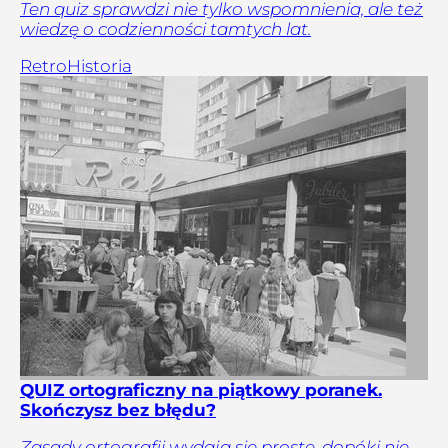
Ten quiz sprawdzi nie tylko wspomnienia, ale też
wiedzę o codzienności tamtych lat.
Retro
Historia
QUIZ ortograficzny na piątkowy poranek.
Skończysz bez błędu?
Zasady ortografii wydają się proste, dopóki nie