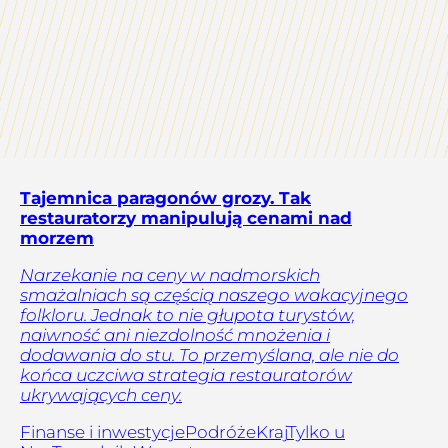
Tajemnica paragonów grozy. Tak
restauratorzy manipulują cenami nad
morzem
Narzekanie na ceny w nadmorskich
smażalniach są częścią naszego wakacyjnego
folkloru. Jednak to nie głupota turystów,
naiwność ani niezdolność mnożenia i
dodawania do stu. To przemyślana, ale nie do
końca uczciwa strategia restauratorów
ukrywających ceny.
Finanse i inwestycje
Podróże
Kraj
Tylko u