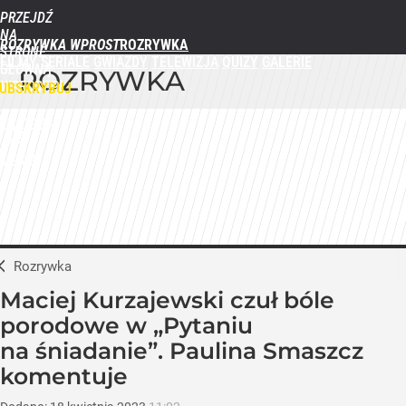
PRZEJDŹ
NA
ROZRYWKA WPROST
STRONĘ
FILMY
SERIALE
GWIAZDY
TELEWIZJA
QUIZY
GALERIE
GŁÓWNĄ
ROZRYWKA
WPROST.PL
UBSKRYBUJ
ZALOGUJ
MENU
Rozrywka
Maciej Kurzajewski czuł bóle
porodowe w „Pytaniu
na śniadanie”. Paulina Smaszcz
komentuje