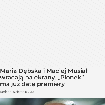
Maria Dębska i Maciej Musiał
wracają na ekrany. „Pionek”
ma już datę premiery
Dodano:
6
sierpnia
7:43