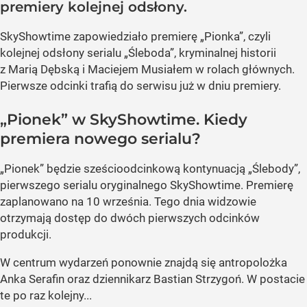
premiery kolejnej odsłony.
SkyShowtime zapowiedziało premierę „Pionka”, czyli
kolejnej odsłony serialu „Śleboda”, kryminalnej historii
z Marią Dębską i Maciejem Musiałem w rolach głównych.
Pierwsze odcinki trafią do serwisu już w dniu premiery.
„Pionek” w SkyShowtime. Kiedy
premiera nowego serialu?
„Pionek” będzie sześcioodcinkową kontynuacją „Ślebody”,
pierwszego serialu oryginalnego SkyShowtime. Premierę
zaplanowano na 10 września. Tego dnia widzowie
otrzymają dostęp do dwóch pierwszych odcinków
produkcji.
W centrum wydarzeń ponownie znajdą się antropolożka
Anka Serafin oraz dziennikarz Bastian Strzygoń. W postacie
te po raz kolejny...