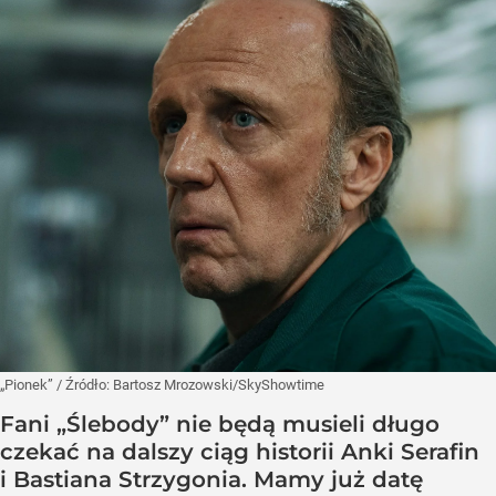
„Pionek”
/ Źródło:
Bartosz Mrozowski/SkyShowtime
Fani „Ślebody” nie będą musieli długo
czekać na dalszy ciąg historii Anki Serafin
i Bastiana Strzygonia. Mamy już datę