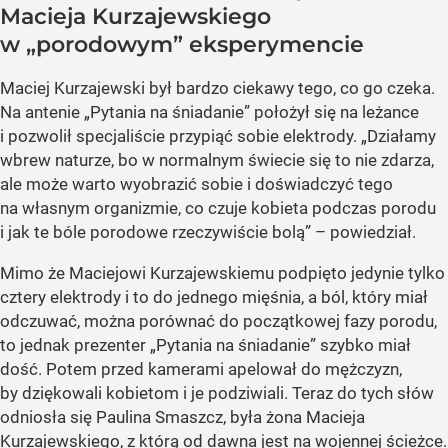
Macieja Kurzajewskiego
w „porodowym” eksperymencie
Maciej Kurzajewski był bardzo ciekawy tego, co go czeka.
Na antenie „Pytania na śniadanie” położył się na leżance
i pozwolił specjaliście przypiąć sobie elektrody. „Działamy
wbrew naturze, bo w normalnym świecie się to nie zdarza,
ale może warto wyobrazić sobie i doświadczyć tego
na własnym organizmie, co czuje kobieta podczas porodu
i jak te bóle porodowe rzeczywiście bolą” – powiedział.
Mimo że Maciejowi Kurzajewskiemu podpięto jedynie tylko
cztery elektrody i to do jednego mięśnia, a ból, który miał
odczuwać, można porównać do początkowej fazy porodu,
to jednak prezenter „Pytania na śniadanie” szybko miał
dość. Potem przed kamerami apelował do mężczyzn,
by dziękowali kobietom i je podziwiali. Teraz do tych słów
odniosła się Paulina Smaszcz, była żona Macieja
Kurzajewskiego, z którą od dawna jest na wojennej ścieżce.