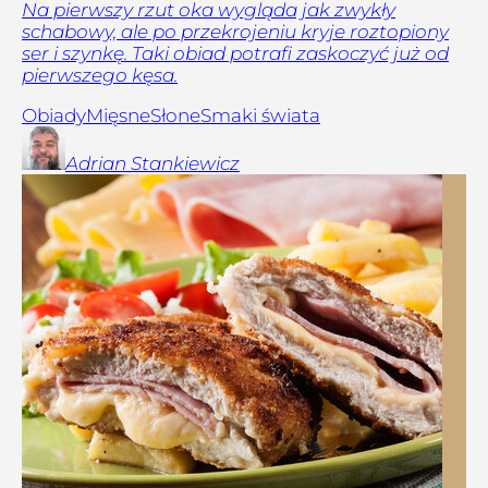
Na pierwszy rzut oka wygląda jak zwykły
schabowy, ale po przekrojeniu kryje roztopiony
ser i szynkę. Taki obiad potrafi zaskoczyć już od
pierwszego kęsa.
Obiady
Mięsne
Słone
Smaki świata
Adrian
Stankiewicz