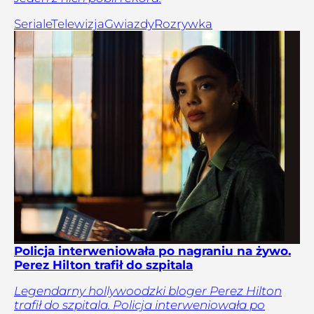
Seriale
Telewizja
Gwiazdy
Rozrywka
Policja interweniowała po nagraniu na żywo.
Perez Hilton trafił do szpitala
Legendarny hollywoodzki bloger Perez Hilton
trafił do szpitala. Policja interweniowała po