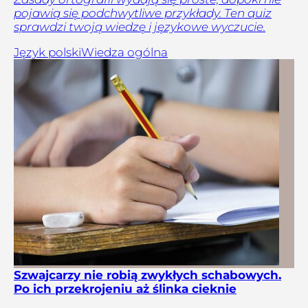
pojawią się podchwytliwe przykłady. Ten quiz
sprawdzi twoją wiedzę i językowe wyczucie.
Język polski
Wiedza ogólna
Szwajcarzy nie robią zwykłych schabowych.
Po ich przekrojeniu aż ślinka cieknie