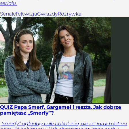
serialu.
Seriale
Telewizja
Gwiazdy
Rozrywka
QUIZ Papa Smerf, Gargamel i reszta. Jak dobrze
pamiętasz „Smerfy”?
„Smerfy” oglądały całe pokolenia, ale po latach łatwo