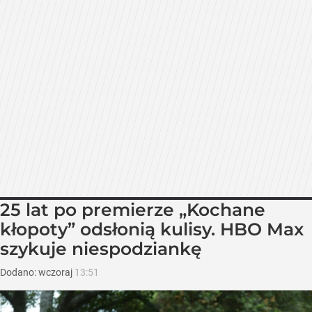
25 lat po premierze „Kochane
kłopoty” odsłonią kulisy. HBO Max
szykuje niespodziankę
Dodano:
wczoraj
13:51