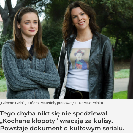
„Gilmore Girls”
/ Źródło:
Materiały prasowe
/
HBO Max Polska
Tego chyba nikt się nie spodziewał.
„Kochane kłopoty” wracają za kulisy.
Powstaje dokument o kultowym serialu.