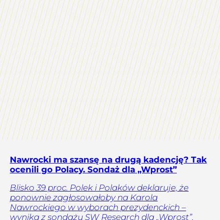
Nawrocki ma szansę na drugą kadencję? Tak
ocenili go Polacy. Sondaż dla „Wprost”
Blisko 39 proc. Polek i Polaków deklaruje, że
ponownie zagłosowałoby na Karola
Nawrockiego w wyborach prezydenckich –
wynika z sondażu SW Research dla „Wprost”.