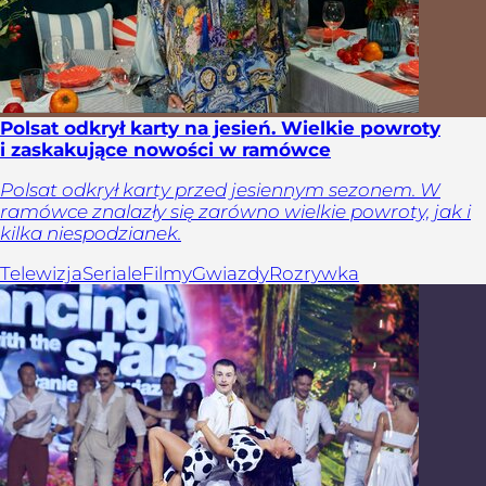
Polsat odkrył karty na jesień. Wielkie powroty
i zaskakujące nowości w ramówce
Polsat odkrył karty przed jesiennym sezonem. W
ramówce znalazły się zarówno wielkie powroty, jak i
kilka niespodzianek.
Telewizja
Seriale
Filmy
Gwiazdy
Rozrywka