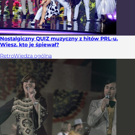
Nostalgiczny QUIZ muzyczny z hitów PRL-u.
Wiesz, kto je śpiewał?
Retro
Wiedza ogólna