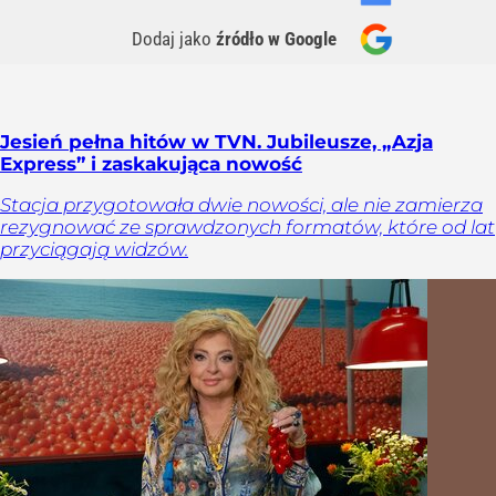
Dodaj jako
źródło w Google
Jesień pełna hitów w TVN. Jubileusze, „Azja
Express” i zaskakująca nowość
Stacja przygotowała dwie nowości, ale nie zamierza
rezygnować ze sprawdzonych formatów, które od lat
przyciągają widzów.