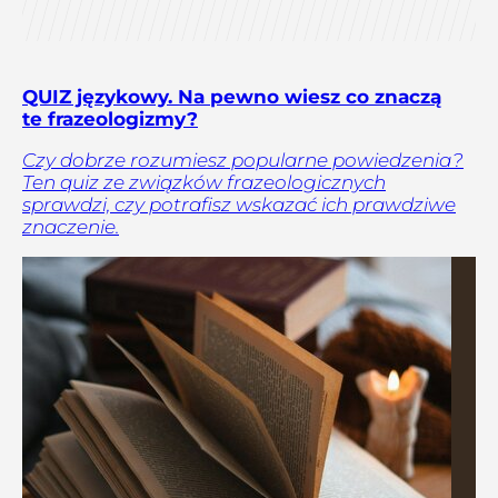
QUIZ językowy. Na pewno wiesz co znaczą
te frazeologizmy?
Czy dobrze rozumiesz popularne powiedzenia?
Ten quiz ze związków frazeologicznych
sprawdzi, czy potrafisz wskazać ich prawdziwe
znaczenie.