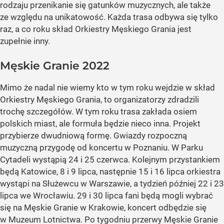
rodzaju przenikanie się gatunków muzycznych, ale także
ze względu na unikatowość. Każda trasa odbywa się tylko
raz, a co roku skład Orkiestry Męskiego Grania jest
zupełnie inny.
Męskie Granie 2022
Mimo że nadal nie wiemy kto w tym roku wejdzie w skład
Orkiestry Męskiego Grania, to organizatorzy zdradzili
trochę szczegółów. W tym roku trasa zakłada osiem
polskich miast, ale formuła będzie nieco inna. Projekt
przybierze dwudniową formę. Gwiazdy rozpoczną
muzyczną przygodę od koncertu w Poznaniu. W Parku
Cytadeli wystąpią 24 i 25 czerwca. Kolejnym przystankiem
będą Katowice, 8 i 9 lipca, następnie 15 i 16 lipca orkiestra
wystąpi na Służewcu w Warszawie, a tydzień później 22 i 23
lipca we Wrocławiu. 29 i 30 lipca fani będą mogli wybrać
się na Męskie Granie w Krakowie, koncert odbędzie się
w Muzeum Lotnictwa. Po tygodniu przerwy Męskie Granie