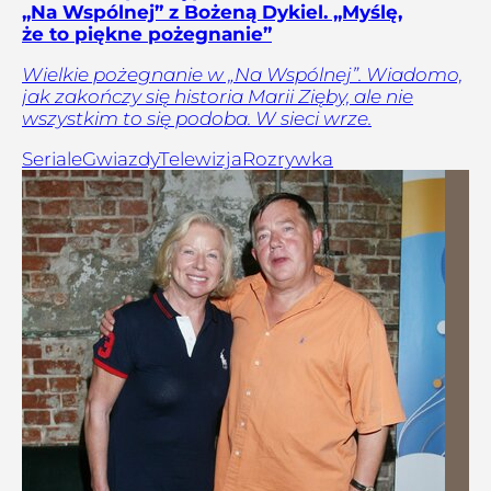
„Na Wspólnej” z Bożeną Dykiel. „Myślę,
że to piękne pożegnanie”
Wielkie pożegnanie w „Na Wspólnej”. Wiadomo,
jak zakończy się historia Marii Zięby, ale nie
wszystkim to się podoba. W sieci wrze.
Seriale
Gwiazdy
Telewizja
Rozrywka