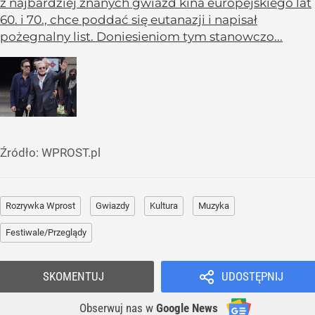
z najbardziej znanych gwiazd kina europejskiego lat
60. i 70., chce poddać się eutanazji i napisał
pożegnalny list. Doniesieniom tym stanowczo...
Źródło:
WPROST.pl
Rozrywka Wprost
Gwiazdy
Kultura
Muzyka
Festiwale/Przeglądy
SKOMENTUJ
UDOSTĘPNIJ
Obserwuj nas
w
Google News