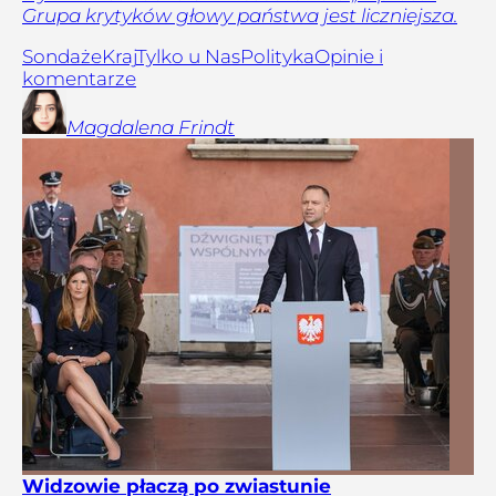
Grupa krytyków głowy państwa jest liczniejsza.
Sondaże
Kraj
Tylko u Nas
Polityka
Opinie i
komentarze
Magdalena
Frindt
Widzowie płaczą po zwiastunie