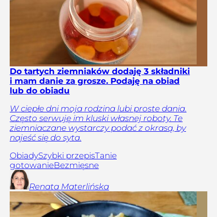
Do tartych ziemniaków dodaję 3 składniki
i mam danie za grosze. Podaję na obiad
lub do obiadu
W ciepłe dni moja rodzina lubi proste dania.
Często serwuję im kluski własnej roboty. Te
ziemniaczane wystarczy podać z okrasą, by
najeść się do syta.
Obiady
Szybki przepis
Tanie
gotowanie
Bezmięsne
Renata
Materlińska