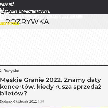
PRZEJDŹ
NA
ROZRYWKA WPROST
STRONĘ
FILMY
SERIALE
GWIAZDY
TELEWIZJA
QUIZY
GALERIE
GŁÓWNĄ
ROZRYWKA
WPROST.PL
UBSKRYBUJ
ZALOGUJ
MENU
Rozrywka
Męskie Granie 2022. Znamy daty
koncertów, kiedy rusza sprzedaż
biletów?
Dodano:
6
kwietnia
2022
9:34