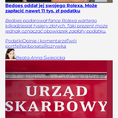
Bedoes oddał jej swojego Rolexa. Może
zapłacić nawet 11 tys. zł podatku
Bedoes podarował fance Rolexa wartego
kilkadziesiąt tysięcy złotych. Taki prezent może
jednak oznaczać obowiązek zapłaty podatku.
Podatki
Opinie i komentarze
Twój
portfel
Najbogatsi
Rozrywka
Beata Anna
Święcicka