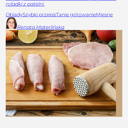
roladki z patelni.
Obiady
Szybki przepis
Tanie gotowanie
Mięsne
Renata
Materlińska