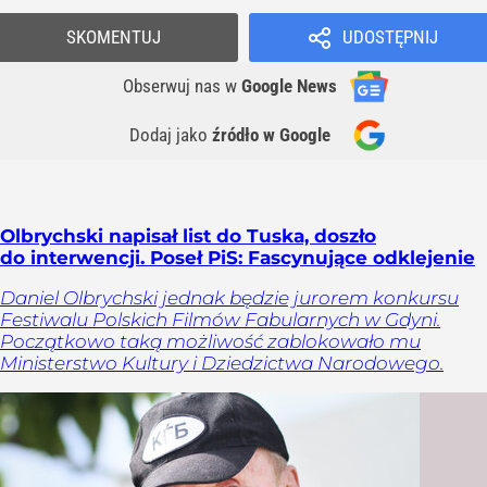
SKOMENTUJ
UDOSTĘPNIJ
Obserwuj nas
w
Google News
Dodaj jako
źródło w Google
Olbrychski napisał list do Tuska, doszło
do interwencji. Poseł PiS: Fascynujące odklejenie
Daniel Olbrychski jednak będzie jurorem konkursu
Festiwalu Polskich Filmów Fabularnych w Gdyni.
Początkowo taką możliwość zablokowało mu
Ministerstwo Kultury i Dziedzictwa Narodowego.