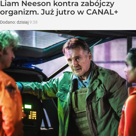
Liam Neeson kontra zabójczy
organizm. Już jutro w CANAL+
Dodano:
dzisiaj
9:38