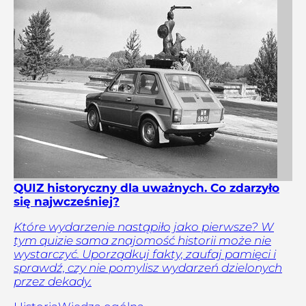
QUIZ historyczny dla uważnych. Co zdarzyło
się najwcześniej?
Które wydarzenie nastąpiło jako pierwsze? W
tym quizie sama znajomość historii może nie
wystarczyć. Uporządkuj fakty, zaufaj pamięci i
sprawdź, czy nie pomylisz wydarzeń dzielonych
przez dekady.