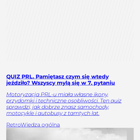
QUIZ PRL. Pamiętasz czym się wtedy
jeździło? Wszyscy mylą się w 7. pytaniu
Motoryzacja PRL-u miała własne ikony,
przydomki i techniczne osobliwości. Ten quiz
sprawdzi, jak dobrze znasz samochody,
motocykle i autobusy z tamtych lat.
Retro
Wiedza ogólna