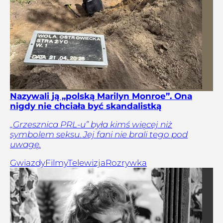
Nazywali ją „polską Marilyn Monroe”. Ona
nigdy nie chciała być skandalistką
„Grzesznica PRL-u” była kimś więcej niż
symbolem seksu. Jej fani nie brali tego pod
uwagę.
Gwiazdy
Filmy
Telewizja
Rozrywka