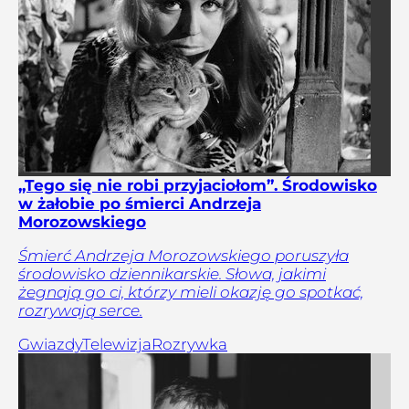
„Tego się nie robi przyjaciołom”. Środowisko
w żałobie po śmierci Andrzeja
Morozowskiego
Śmierć Andrzeja Morozowskiego poruszyła
środowisko dziennikarskie. Słowa, jakimi
żegnają go ci, którzy mieli okazję go spotkać,
rozrywają serce.
Gwiazdy
Telewizja
Rozrywka