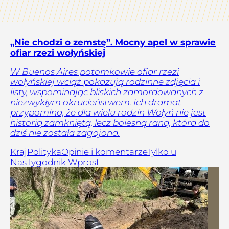
„Nie chodzi o zemstę”. Mocny apel w sprawie
ofiar rzezi wołyńskiej
W Buenos Aires potomkowie ofiar rzezi
wołyńskiej wciąż pokazują rodzinne zdjęcia i
listy, wspominając bliskich zamordowanych z
niezwykłym okrucieństwem. Ich dramat
przypomina, że dla wielu rodzin Wołyń nie jest
historią zamkniętą, lecz bolesną raną, która do
dziś nie została zagojona.
Kraj
Polityka
Opinie i komentarze
Tylko u
Nas
Tygodnik Wprost