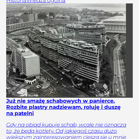
Historia
Wiedza ogólna
Już nie smażę schabowych w panierce.
Rozbite plastry nadziewam, roluję i duszę
na patelni
Gdy na obiad kupuję schab, wcale nie oznacza
to, że będą kotlety. Od jakiegoś czasu dużo
większym zainteresowaniem cieszą się u mnie