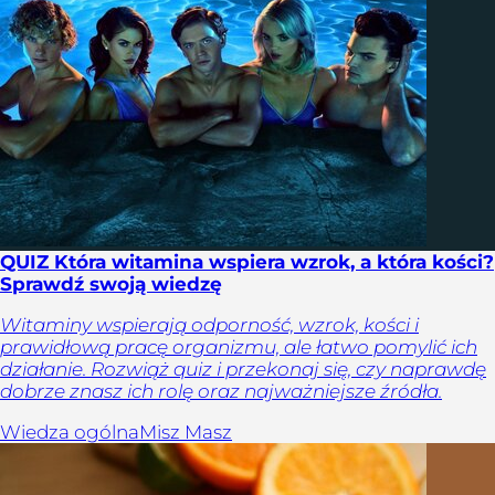
QUIZ Która witamina wspiera wzrok, a która kości?
Sprawdź swoją wiedzę
Witaminy wspierają odporność, wzrok, kości i
prawidłową pracę organizmu, ale łatwo pomylić ich
działanie. Rozwiąż quiz i przekonaj się, czy naprawdę
dobrze znasz ich rolę oraz najważniejsze źródła.
Wiedza ogólna
Misz Masz