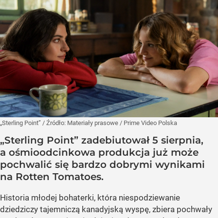
„Sterling Point”
/ Źródło:
Materiały prasowe
/
Prime Video Polska
„Sterling Point” zadebiutował 5 sierpnia,
a ośmioodcinkowa produkcja już może
pochwalić się bardzo dobrymi wynikami
na Rotten Tomatoes.
Historia młodej bohaterki, która niespodziewanie
dziedziczy tajemniczą kanadyjską wyspę, zbiera pochwały