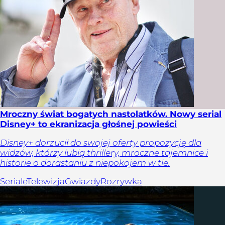
Mroczny świat bogatych nastolatków. Nowy serial
Disney+ to ekranizacja głośnej powieści
Disney+ dorzucił do swojej oferty propozycję dla
widzów, którzy lubią thrillery, mroczne tajemnice i
historie o dorastaniu z niepokojem w tle.
Seriale
Telewizja
Gwiazdy
Rozrywka