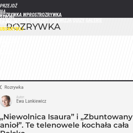
PRZEJDŹ
NA
ROZRYWKA WPROST
STRONĘ
FILMY
SERIALE
GWIAZDY
TELEWIZJA
QUIZY
GALERIE
GŁÓWNĄ
ROZRYWKA
WPROST.PL
UBSKRYBUJ
ZALOGUJ
MENU
Rozrywka
Autor:
Ewa Lankiewicz
„Niewolnica Isaura” i „Zbuntowany
anioł”. Te telenowele kochała cała