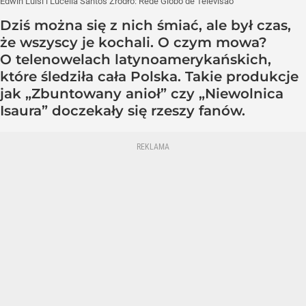
Edwin Luisi i Lucélia Santos
Źródło:
Rede Globo de Televisão
Dziś można się z nich śmiać, ale był czas,
że wszyscy je kochali. O czym mowa?
O telenowelach latynoamerykańskich,
które śledziła cała Polska. Takie produkcje
jak „Zbuntowany anioł” czy „Niewolnica
Isaura” doczekały się rzeszy fanów.