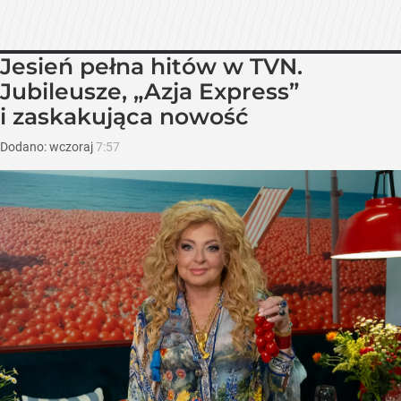
Jesień pełna hitów w TVN.
Jubileusze, „Azja Express”
i zaskakująca nowość
Dodano:
wczoraj
7:57