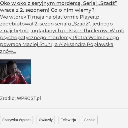
Oko w oko z seryjnym mordercą. Serial „Szadź”
wraca z 2. sezonem! Co o nim wiemy?
We wtorek 11 maja na platformie Player.pl
zadebiutował 2. sezon serialu „Szadź”, jednego
z najchętniej oglądanych polskich thrillerów. W roli
psychopatycznego mordercy Piotra Wolnickiego
powraca Maciej Stuhr, a Aleksandra Popławska
znów...
Źródło:
WPROST.pl
Rozrywka Wprost
Gwiazdy
Telewizja
Seriale