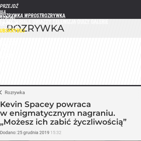
PRZEJDŹ
NA
ROZRYWKA WPROST
STRONĘ
FILMY
SERIALE
GWIAZDY
TELEWIZJA
QUIZY
GALERIE
GŁÓWNĄ
ROZRYWKA
WPROST.PL
UBSKRYBUJ
ZALOGUJ
MENU
Rozrywka
Kevin Spacey powraca
w enigmatycznym nagraniu.
„Możesz ich zabić życzliwością”
Dodano:
25
grudnia
2019
15:32