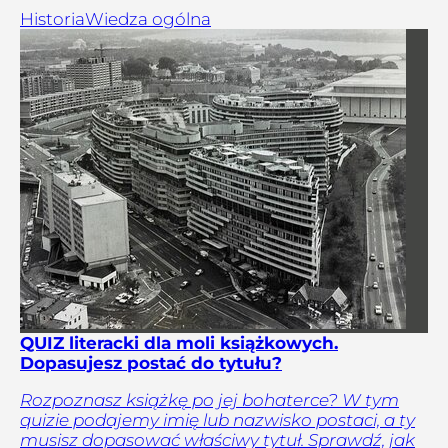
Historia
Wiedza ogólna
QUIZ literacki dla moli książkowych.
Dopasujesz postać do tytułu?
Rozpoznasz książkę po jej bohaterce? W tym
quizie podajemy imię lub nazwisko postaci, a ty
musisz dopasować właściwy tytuł. Sprawdź, jak