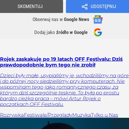
SKOMENTUJ
UDOSTĘPNIJ
Obserwuj nas
w
Google News
Dodaj jako
źródło w Google
Rojek zaskakuje po 19 latach OFF Festivalu: Dziś
prawdopodobnie bym tego nie zrobił
Dzieci były małe, usypialiśmy je, wchodziliśmy na górę
i do późnej nocy siedzieliśmy przy komputerach. Nie
wspominam tego jako romantycznego czasu, za
którym dziś szczególnie tęsknię. To była po prostu
bardzo ciężka praca – mówi Artur Rojek o
początkach OFF Festivalu.
Rozrywka
Festiwale/Przeglądy
Muzyka
Tylko u Nas