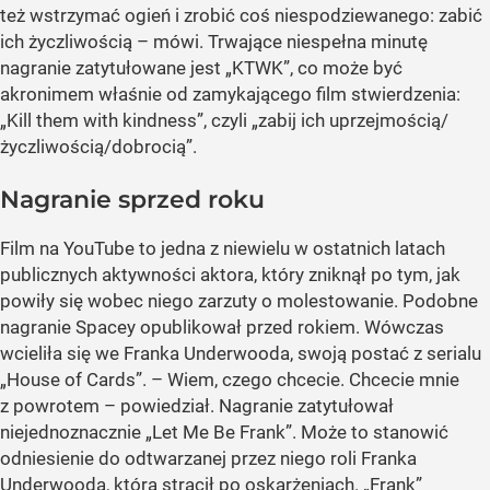
też wstrzymać ogień i zrobić coś niespodziewanego: zabić
ich życzliwością – mówi. Trwające niespełna minutę
nagranie zatytułowane jest
„KTWK”
, co może być
akronimem właśnie od zamykającego film stwierdzenia:
„Kill them with kindness”
, czyli
„zabij ich uprzejmością/
życzliwością/dobrocią”
.
Nagranie sprzed roku
Film na YouTube to jedna z niewielu w ostatnich latach
publicznych aktywności aktora, który zniknął po tym, jak
powiły się wobec niego zarzuty o molestowanie. Podobne
nagranie Spacey opublikował przed rokiem. Wówczas
wcieliła się we Franka Underwooda, swoją postać z serialu
„House of Cards”. – Wiem, czego chcecie. Chcecie mnie
z powrotem – powiedział. Nagranie zatytułował
niejednoznacznie
„Let Me Be Frank”
. Może to stanowić
odniesienie do odtwarzanej przez niego roli Franka
Underwooda, którą stracił po oskarżeniach.
„Frank”