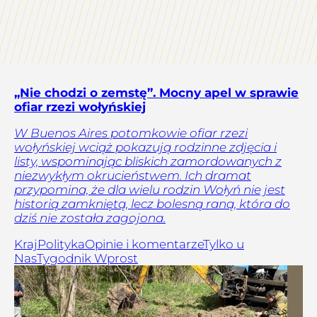
„Nie chodzi o zemstę”. Mocny apel w sprawie
ofiar rzezi wołyńskiej
W Buenos Aires potomkowie ofiar rzezi
wołyńskiej wciąż pokazują rodzinne zdjęcia i
listy, wspominając bliskich zamordowanych z
niezwykłym okrucieństwem. Ich dramat
przypomina, że dla wielu rodzin Wołyń nie jest
historią zamkniętą, lecz bolesną raną, która do
dziś nie została zagojona.
Kraj
Polityka
Opinie i komentarze
Tylko u
Nas
Tygodnik Wprost