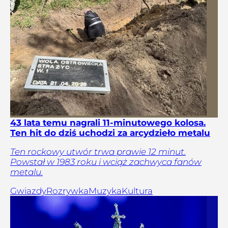
43 lata temu nagrali 11-minutowego kolosa.
Ten hit do dziś uchodzi za arcydzieło metalu
Ten rockowy utwór trwa prawie 12 minut.
Powstał w 1983 roku i wciąż zachwyca fanów
metalu.
Gwiazdy
Rozrywka
Muzyka
Kultura