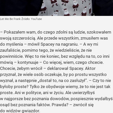
Let Me Be Frank
Źródło:
YouTube
– Pokazałem wam, do czego zdolni są ludzie, szokowałem
swoją szczerością. Ale przede wszystkim, zmusiłem was
do myślenia – mówił Spacey na nagraniu. – A wy mi
zaufaliście, pomimo tego, że wiedzieliście, że nie
powinniście. Więc to nie koniec, bez względu na to, co inni
mówią – kontynuuje – Co więcej, wiem, czego chcecie.
Chcecie, żebym wrócił – deklarował Spacey. Aktor
przyznał, że wiele osób oczekuje, by po prostu wszystko
wyznał, a następnie
„dostał to, na co zasłużył”
. – Czy to nie
byłoby proste? Tylko że obydwoje wiemy, że to nie jest tak
proste. Ani w polityce, ani w życiu. Ale uwierzyłbyś
w najgorsze bez poznania dowodów, pospiesznie wydałbyś
osąd bez poznania faktów. Prawda? – zwrócił się
do widzów gwiazdor.