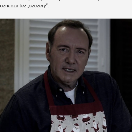
oznacza też
„szczery”
.