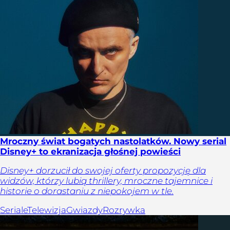
Mroczny świat bogatych nastolatków. Nowy serial
Disney+ to ekranizacja głośnej powieści
Disney+ dorzucił do swojej oferty propozycję dla
widzów, którzy lubią thrillery, mroczne tajemnice i
historie o dorastaniu z niepokojem w tle.
Seriale
Telewizja
Gwiazdy
Rozrywka