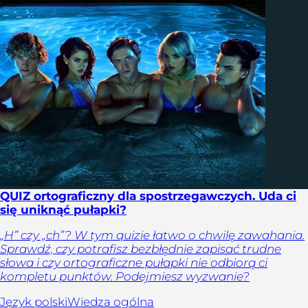
QUIZ ortograficzny dla spostrzegawczych. Uda ci
się uniknąć pułapki?
„H” czy „ch”? W tym quizie łatwo o chwilę zawahania.
Sprawdź, czy potrafisz bezbłędnie zapisać trudne
słowa i czy ortograficzne pułapki nie odbiorą ci
kompletu punktów. Podejmiesz wyzwanie?
Język polski
Wiedza ogólna