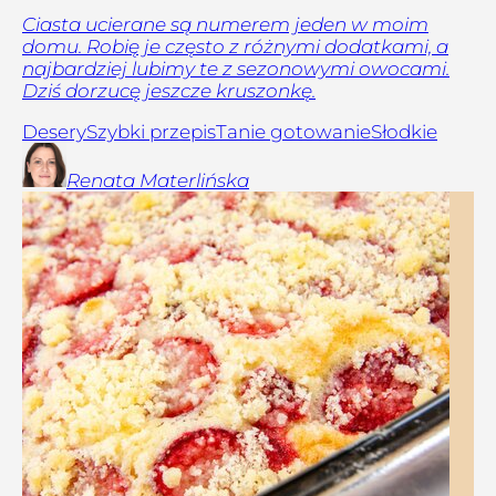
Ciasta ucierane są numerem jeden w moim
domu. Robię je często z różnymi dodatkami, a
najbardziej lubimy te z sezonowymi owocami.
Dziś dorzucę jeszcze kruszonkę.
Desery
Szybki przepis
Tanie gotowanie
Słodkie
Renata
Materlińska