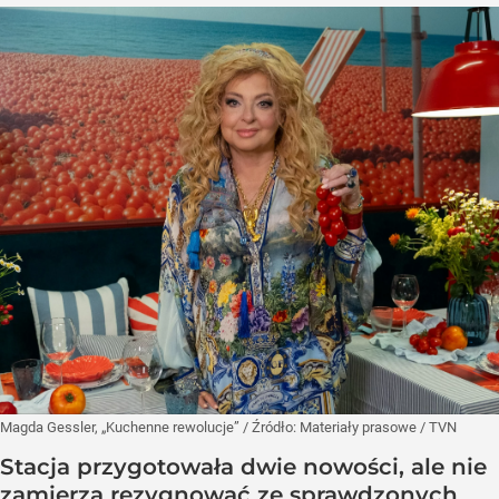
Magda Gessler, „Kuchenne rewolucje”
/ Źródło:
Materiały prasowe
/
TVN
Stacja przygotowała dwie nowości, ale nie
zamierza rezygnować ze sprawdzonych