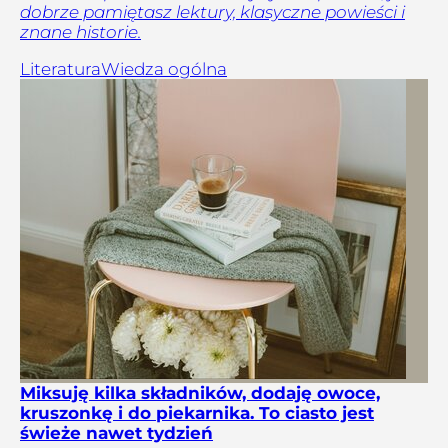
dobrze pamiętasz lektury, klasyczne powieści i
znane historie.
Literatura
Wiedza ogólna
Miksuję kilka składników, dodaję owoce,
kruszonkę i do piekarnika. To ciasto jest
świeże nawet tydzień