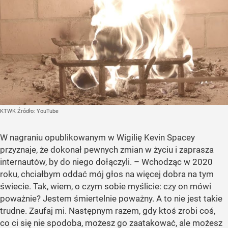
KTWK
Źródło:
YouTube
W nagraniu opublikowanym w Wigilię Kevin Spacey
przyznaje, że dokonał pewnych zmian w życiu i zaprasza
internautów, by do niego dołączyli. – Wchodząc w 2020
roku, chciałbym oddać mój głos na więcej dobra na tym
świecie. Tak, wiem, o czym sobie myślicie: czy on mówi
poważnie? Jestem śmiertelnie poważny. A to nie jest takie
trudne. Zaufaj mi. Następnym razem, gdy ktoś zrobi coś,
co ci się nie spodoba, możesz go zaatakować, ale możesz