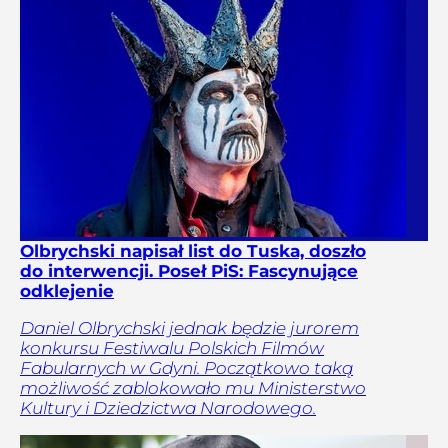
Olbrychski napisał list do Tuska, doszło
do interwencji. Poseł PiS: Fascynujące
odklejenie
Daniel Olbrychski jednak będzie jurorem
konkursu Festiwalu Polskich Filmów
Fabularnych w Gdyni. Początkowo taką
możliwość zablokowało mu Ministerstwo
Kultury i Dziedzictwa Narodowego.