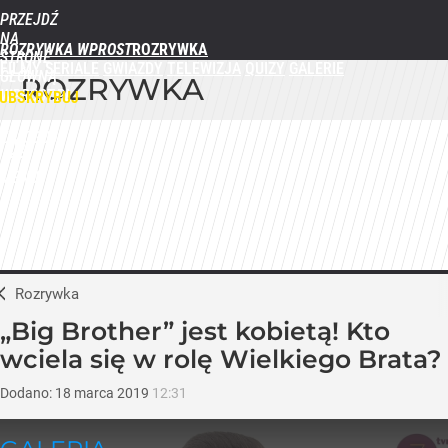
PRZEJDŹ
NA
ROZRYWKA WPROST
STRONĘ
FILMY
SERIALE
GWIAZDY
TELEWIZJA
QUIZY
GALERIE
GŁÓWNĄ
ROZRYWKA
WPROST.PL
UBSKRYBUJ
ZALOGUJ
MENU
Rozrywka
„Big Brother” jest kobietą! Kto
wciela się w rolę Wielkiego Brata?
Dodano:
18
marca
2019
12:31