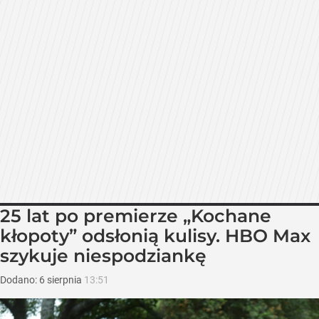
25 lat po premierze „Kochane
kłopoty” odsłonią kulisy. HBO Max
szykuje niespodziankę
Dodano:
6
sierpnia
13:51