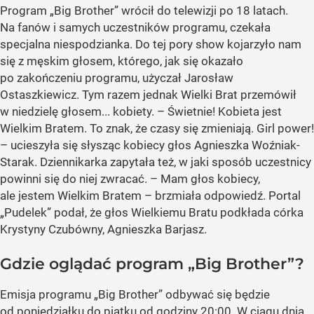
Program
„Big Brother”
wrócił do telewizji po 18 latach.
Na fanów i samych uczestników programu, czekała
specjalna niespodzianka. Do tej pory show kojarzyło nam
się z męskim głosem, którego, jak się okazało
po zakończeniu programu, użyczał Jarosław
Ostaszkiewicz. Tym razem jednak Wielki Brat przemówił
w niedzielę głosem... kobiety. – Świetnie! Kobieta jest
Wielkim Bratem. To znak, że czasy się zmieniają. Girl power!
– ucieszyła się słysząc kobiecy głos Agnieszka Woźniak-
Starak. Dziennikarka zapytała też, w jaki sposób uczestnicy
powinni się do niej zwracać. – Mam głos kobiecy,
ale jestem Wielkim Bratem – brzmiała odpowiedź. Portal
„Pudelek”
podał, że głos Wielkiemu Bratu podkłada córka
Krystyny Czubówny, Agnieszka Barjasz.
Gdzie oglądać program „Big Brother”?
Emisja programu
„Big Brother”
odbywać się będzie
od poniedziałku do piątku od godziny 20:00. W ciągu dnia