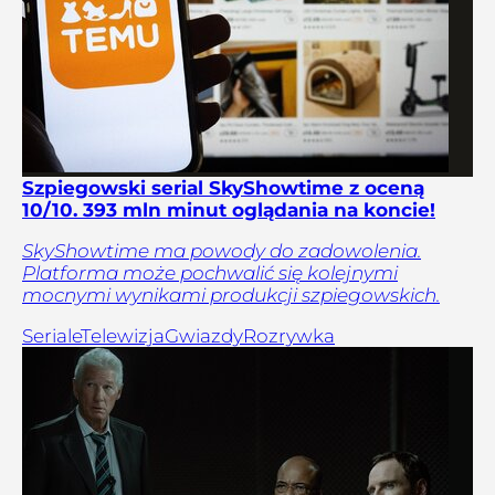
Szpiegowski serial SkyShowtime z oceną
10/10. 393 mln minut oglądania na koncie!
SkyShowtime ma powody do zadowolenia.
Platforma może pochwalić się kolejnymi
mocnymi wynikami produkcji szpiegowskich.
Seriale
Telewizja
Gwiazdy
Rozrywka