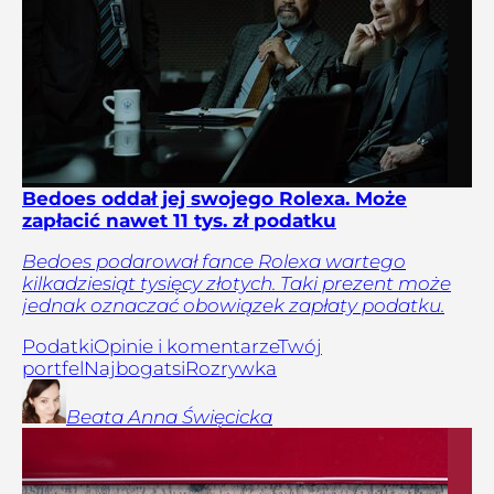
Bedoes oddał jej swojego Rolexa. Może
zapłacić nawet 11 tys. zł podatku
Bedoes podarował fance Rolexa wartego
kilkadziesiąt tysięcy złotych. Taki prezent może
jednak oznaczać obowiązek zapłaty podatku.
Podatki
Opinie i komentarze
Twój
portfel
Najbogatsi
Rozrywka
Beata Anna
Święcicka