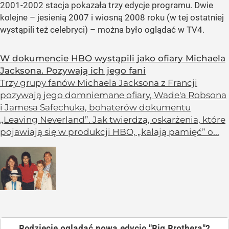
2001-2002 stacja pokazała trzy edycje programu. Dwie
kolejne – jesienią 2007 i wiosną 2008 roku (w tej ostatniej
wystąpili też celebryci) – można było oglądać w TV4.
W dokumencie HBO wystąpili jako ofiary Michaela
Jacksona. Pozywają ich jego fani
Trzy grupy fanów Michaela Jacksona z Francji
pozywają jego domniemane ofiary, Wade'a Robsona
i Jamesa Safechuka, bohaterów dokumentu
„Leaving Neverland”. Jak twierdzą, oskarżenia, które
pojawiają się w produkcji HBO, „kalają pamięć” o...
Będziecie oglądać nową edycję "Big Brothera"?