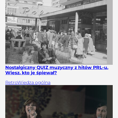
Nostalgiczny QUIZ muzyczny z hitów PRL-u.
Wiesz, kto je śpiewał?
Retro
Wiedza ogólna