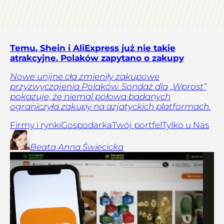
Temu, Shein i AliExpress już nie takie
atrakcyjne. Polaków zapytano o zakupy
Nowe unijne cła zmieniły zakupowe
przyzwyczajenia Polaków. Sondaż dla „Wprost”
pokazuje, że niemal połowa badanych
ograniczyła zakupy na azjatyckich platformach.
Firmy i rynki
Gospodarka
Twój portfel
Tylko u Nas
Beata Anna
Święcicka