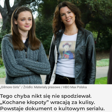
„Gilmore Girls”
/ Źródło:
Materiały prasowe
/
HBO Max Polska
Tego chyba nikt się nie spodziewał.
„Kochane kłopoty” wracają za kulisy.
Powstaje dokument o kultowym serialu.