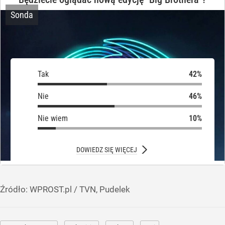
Sonda
Tak
Tak
Nie
Nie
Nie wiem
Nie wiem
DOWIEDZ SIĘ WIĘCEJ
Źródło:
WPROST.pl
/
TVN, Pudelek