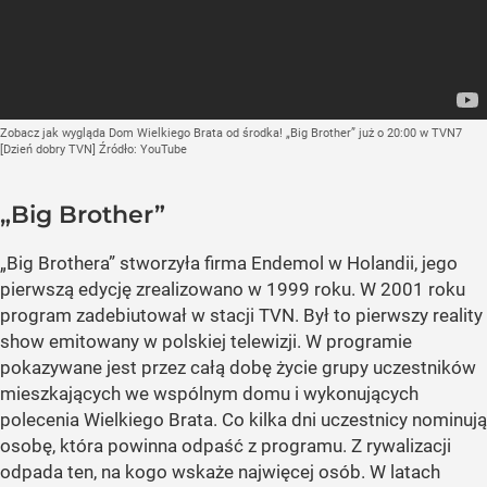
Zobacz jak wygląda Dom Wielkiego Brata od środka! „Big Brother” już o 20:00 w TVN7
[Dzień dobry TVN]
Źródło:
YouTube
„Big Brother”
„Big Brothera” stworzyła firma Endemol w Holandii, jego
pierwszą edycję zrealizowano w 1999 roku. W 2001 roku
program zadebiutował w stacji TVN. Był to pierwszy reality
show emitowany w polskiej telewizji. W programie
pokazywane jest przez całą dobę życie grupy uczestników
mieszkających we wspólnym domu i wykonujących
polecenia Wielkiego Brata. Co kilka dni uczestnicy nominują
osobę, która powinna odpaść z programu. Z rywalizacji
odpada ten, na kogo wskaże najwięcej osób. W latach