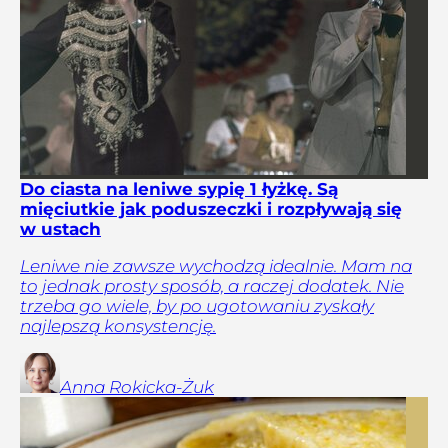
Do ciasta na leniwe sypię 1 łyżkę. Są
mięciutkie jak poduszeczki i rozpływają się
w ustach
Leniwe nie zawsze wychodzą idealnie. Mam na
to jednak prosty sposób, a raczej dodatek. Nie
trzeba go wiele, by po ugotowaniu zyskały
najlepszą konsystencję.
Anna
Rokicka-Żuk