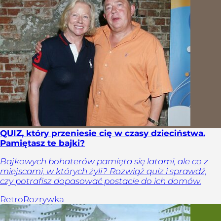
QUIZ, który przeniesie cię w czasy dzieciństwa.
Pamiętasz te bajki?
Bajkowych bohaterów pamięta się latami, ale co z
miejscami, w których żyli? Rozwiąż quiz i sprawdź,
czy potrafisz dopasować postacie do ich domów.
Retro
Rozrywka