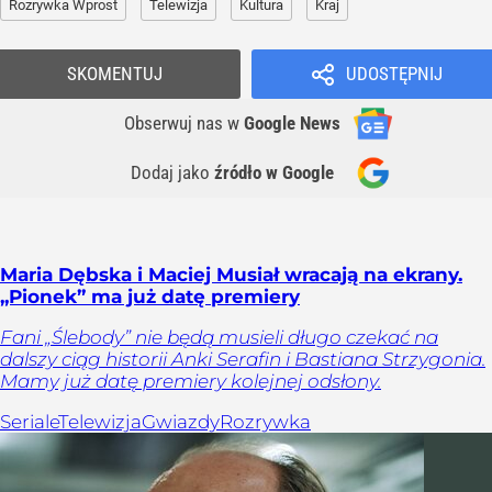
Rozrywka Wprost
Telewizja
Kultura
Kraj
SKOMENTUJ
UDOSTĘPNIJ
Obserwuj nas
w
Google News
Dodaj jako
źródło w Google
Maria Dębska i Maciej Musiał wracają na ekrany.
„Pionek” ma już datę premiery
Fani „Ślebody” nie będą musieli długo czekać na
dalszy ciąg historii Anki Serafin i Bastiana Strzygonia.
Mamy już datę premiery kolejnej odsłony.
Seriale
Telewizja
Gwiazdy
Rozrywka