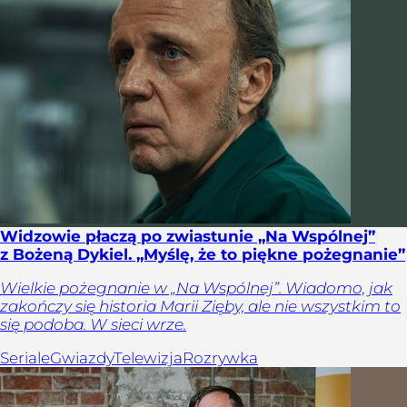
Widzowie płaczą po zwiastunie „Na Wspólnej”
z Bożeną Dykiel. „Myślę, że to piękne pożegnanie”
Wielkie pożegnanie w „Na Wspólnej”. Wiadomo, jak
zakończy się historia Marii Zięby, ale nie wszystkim to
się podoba. W sieci wrze.
Seriale
Gwiazdy
Telewizja
Rozrywka