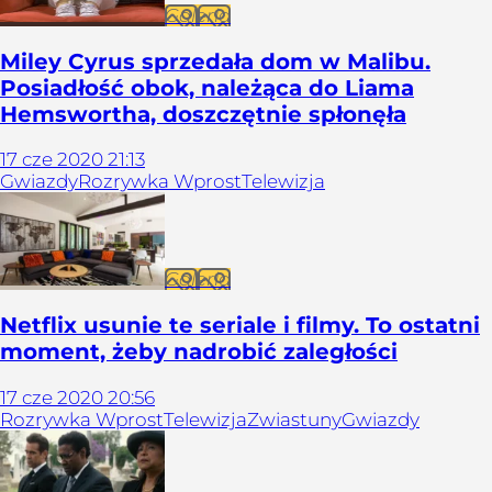
Galeria
Miley Cyrus sprzedała dom w Malibu.
Posiadłość obok, należąca do Liama
Hemswortha, doszczętnie spłonęła
17
cze
2020
21:13
Gwiazdy
Rozrywka Wprost
Telewizja
Galeria
Netflix usunie te seriale i filmy. To ostatni
moment, żeby nadrobić zaległości
17
cze
2020
20:56
Rozrywka Wprost
Telewizja
Zwiastuny
Gwiazdy