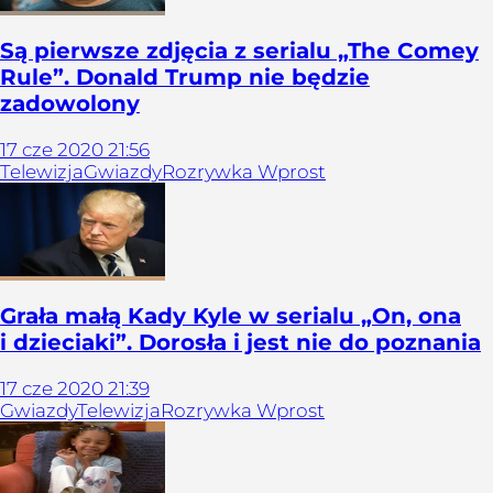
Są pierwsze zdjęcia z serialu „The Comey
Rule”. Donald Trump nie będzie
zadowolony
17
cze
2020
21:56
Telewizja
Gwiazdy
Rozrywka Wprost
Grała małą Kady Kyle w serialu „On, ona
i dzieciaki”. Dorosła i jest nie do poznania
17
cze
2020
21:39
Gwiazdy
Telewizja
Rozrywka Wprost