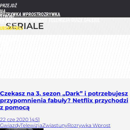
PRZEJDŹ
NA
ROZRYWKA WPROST
STRONĘ
FILMY
SERIALE
GWIAZDY
TELEWIZJA
QUIZY
GALERIE
GŁÓWNĄ
SERIALE
WPROST.PL
UBSKRYBUJ
ZALOGUJ
MENU
Czekasz na 3. sezon „Dark” i potrzebujesz
przypomnienia fabuły? Netflix przychodzi
z pomocą
22
cze
2020
14:51
Gwiazdy
Telewizja
Zwiastuny
Rozrywka Wprost