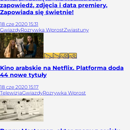
zapowiedź, zdjęcia i data premiery.
Zapowiada się świetnie!
18
cze
2020
15:31
Gwiazdy
Rozrywka Wprost
Zwiastuny
Wideo
Galeria
Kino arabskie na Netflix. Platforma doda
44 nowe tytuły
18
cze
2020
15:17
Telewizja
Gwiazdy
Rozrywka Wprost