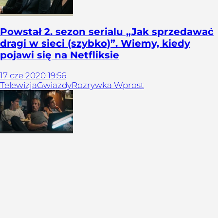
Powstał 2. sezon serialu „Jak sprzedawać
dragi w sieci (szybko)”. Wiemy, kiedy
pojawi się na Netfliksie
17
cze
2020
19:56
Telewizja
Gwiazdy
Rozrywka Wprost