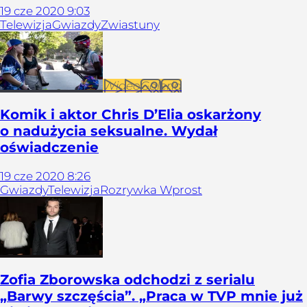
19
cze
2020
9:03
Telewizja
Gwiazdy
Zwiastuny
Wideo
Galeria
Komik i aktor Chris D’Elia oskarżony
o nadużycia seksualne. Wydał
oświadczenie
19
cze
2020
8:26
Gwiazdy
Telewizja
Rozrywka Wprost
Zofia Zborowska odchodzi z serialu
„Barwy szczęścia”. „Praca w TVP mnie już