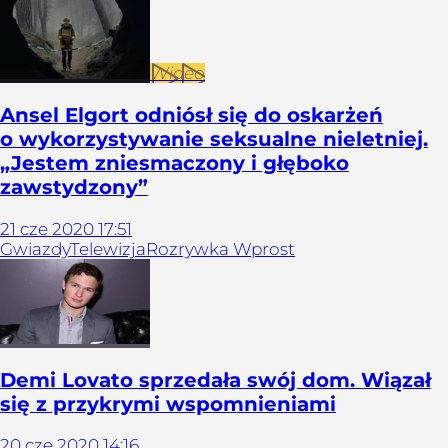
Wideo
Ansel Elgort odniósł się do oskarżeń
o wykorzystywanie seksualne nieletniej.
„Jestem zniesmaczony i głęboko
zawstydzony”
21
cze
2020
17:51
Gwiazdy
Telewizja
Rozrywka Wprost
Demi Lovato sprzedała swój dom. Wiązał
się z przykrymi wspomnieniami
20
cze
2020
14:16