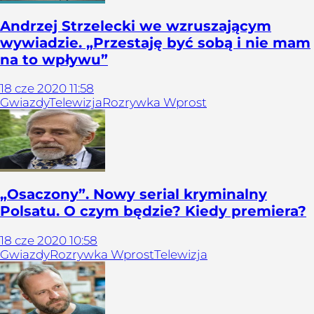
Andrzej Strzelecki we wzruszającym
wywiadzie. „Przestaję być sobą i nie mam
na to wpływu”
18
cze
2020
11:58
Gwiazdy
Telewizja
Rozrywka Wprost
„Osaczony”. Nowy serial kryminalny
Polsatu. O czym będzie? Kiedy premiera?
18
cze
2020
10:58
Gwiazdy
Rozrywka Wprost
Telewizja