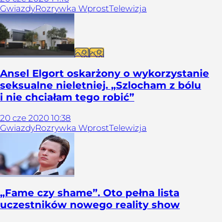
Gwiazdy
Rozrywka Wprost
Telewizja
Galeria
Ansel Elgort oskarżony o wykorzystanie
seksualne nieletniej. „Szlocham z bólu
i nie chciałam tego robić”
20
cze
2020
10:38
Gwiazdy
Rozrywka Wprost
Telewizja
„Fame czy shame”. Oto pełna lista
uczestników nowego reality show