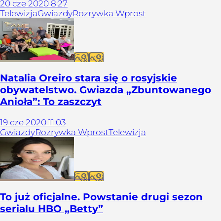
20
cze
2020
8:27
Telewizja
Gwiazdy
Rozrywka Wprost
Galeria
Natalia Oreiro stara się o rosyjskie
obywatelstwo. Gwiazda „Zbuntowanego
Anioła”: To zaszczyt
19
cze
2020
11:03
Gwiazdy
Rozrywka Wprost
Telewizja
Galeria
To już oficjalne. Powstanie drugi sezon
serialu HBO „Betty”