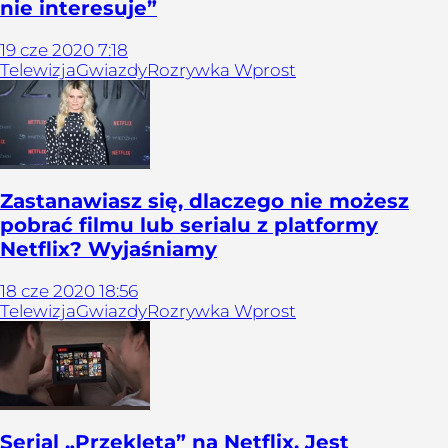
nie interesuje”
19
cze
2020
7:18
Telewizja
Gwiazdy
Rozrywka Wprost
Zastanawiasz się, dlaczego nie możesz
pobrać filmu lub serialu z platformy
Netflix? Wyjaśniamy
18
cze
2020
18:56
Telewizja
Gwiazdy
Rozrywka Wprost
Serial „Przeklęta” na Netflix. Jest