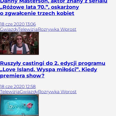
Danny Masterson, aktor znany z serialu
„Różowe lata 70.”, oskarżony
o zgwałcenie trzech kobiet
18
cze
2020
13:06
Gwiazdy
Telewizja
Rozrywka Wprost
Ruszyły castingi do 2. edycji programu
„Love Island. Wyspa miłości”. Kiedy
premiera show?
18
cze
2020
12:58
Telewizja
Gwiazdy
Rozrywka Wprost