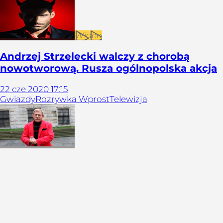
Wideo
Andrzej Strzelecki walczy z chorobą
nowotworową. Rusza ogólnopolska akcja
22
cze
2020
17:15
Gwiazdy
Rozrywka Wprost
Telewizja