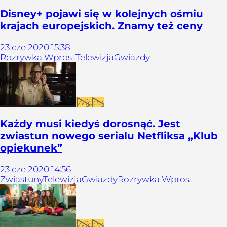
Disney+ pojawi się w kolejnych ośmiu
krajach europejskich. Znamy też ceny
23
cze
2020
15:38
Rozrywka Wprost
Telewizja
Gwiazdy
Wideo
Każdy musi kiedyś dorosnąć. Jest
zwiastun nowego serialu Netfliksa „Klub
opiekunek”
23
cze
2020
14:56
Zwiastuny
Telewizja
Gwiazdy
Rozrywka Wprost
Wideo