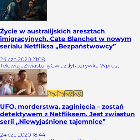
Życie w australijskich aresztach
imigracyjnych. Cate Blanchet w nowym
serialu Netfliksa „Bezpaństwowcy”
24
cze
2020
21:08
Telewizja
Zwiastuny
Gwiazdy
Rozrywka Wprost
Wideo
Galeria
UFO, morderstwa, zaginięcia – zostań
detektywem z Netfliksem. Jest zwiastun
serii „Niewyjaśnione tajemnice”
24
cze
2020
18:44