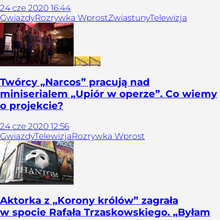
24
cze
2020
16:44
Gwiazdy
Rozrywka Wprost
Zwiastuny
Telewizja
Wideo
Twórcy „Narcos” pracują nad
miniserialem „Upiór w operze”. Co wiemy
o projekcie?
24
cze
2020
12:56
Gwiazdy
Telewizja
Rozrywka Wprost
Aktorka z „Korony królów” zagrała
w spocie Rafała Trzaskowskiego. „Byłam