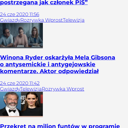
postrzegana jak członek PiS”
24
cze
2020
11:56
Gwiazdy
Rozrywka Wprost
Telewizja
Winona Ryder oskarżyła Mela Gibsona
o antysemickie i antygejowskie
komentarze. Aktor odpowiedział
24
cze
2020
11:42
Gwiazdy
Telewizja
Rozrywka Wprost
Przekręt na milion funtów w programie