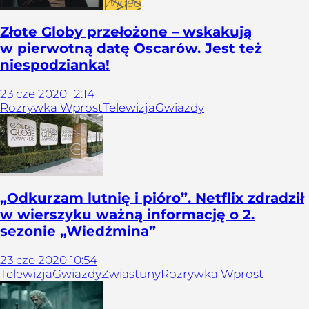
Wideo
Złote Globy przełożone – wskakują
w pierwotną datę Oscarów. Jest też
niespodzianka!
23
cze
2020
12:14
Rozrywka Wprost
Telewizja
Gwiazdy
„Odkurzam lutnię i pióro”. Netflix zdradził
w wierszyku ważną informację o 2.
sezonie „Wiedźmina”
23
cze
2020
10:54
Telewizja
Gwiazdy
Zwiastuny
Rozrywka Wprost