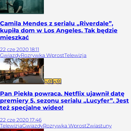
Camila Mendes z serialu „Riverdale”,
kupiła dom w Los Angeles. Tak będzie
mieszkać
22
cze
2020
18:11
Gwiazdy
Rozrywka Wprost
Telewizja
Galeria
Pan Piekła powraca. Netflix ujawnił datę
premiery 5. sezonu serialu „Lucyfer”. Jest
też specjalne wideo!
22
cze
2020
17:46
Telewizja
Gwiazdy
Rozrywka Wprost
Zwiastuny