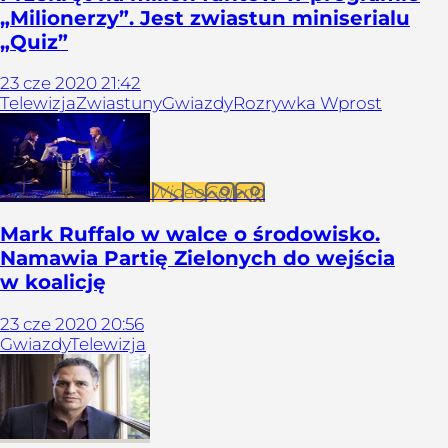
„Milionerzy”. Jest zwiastun miniserialu
„Quiz”
23
cze
2020
21:42
Telewizja
Zwiastuny
Gwiazdy
Rozrywka Wprost
Wideo
Galeria
Mark Ruffalo w walce o środowisko.
Namawia Partię Zielonych do wejścia
w koalicję
23
cze
2020
20:56
Gwiazdy
Telewizja