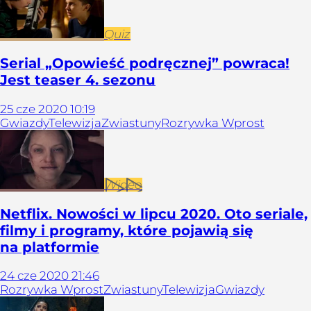
Quiz
Serial „Opowieść podręcznej” powraca!
Jest teaser 4. sezonu
25
cze
2020
10:19
Gwiazdy
Telewizja
Zwiastuny
Rozrywka Wprost
Wideo
Netflix. Nowości w lipcu 2020. Oto seriale,
filmy i programy, które pojawią się
na platformie
24
cze
2020
21:46
Rozrywka Wprost
Zwiastuny
Telewizja
Gwiazdy