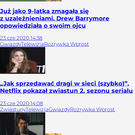
Już jako 9-latka zmagała się
z uzależnieniami. Drew Barrymore
opowiedziała o swoim ojcu
23
cze
2020
14:38
Gwiazdy
Telewizja
Rozrywka Wprost
„Jak sprzedawać dragi w sieci (szybko)”.
Netflix pokazał zwiastun 2. sezonu serialu
23
cze
2020
14:08
Zwiastuny
Telewizja
Gwiazdy
Rozrywka Wprost