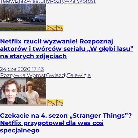
Telewizja
Zwiastuny
Rozrywka Wprost
Wideo
Netflix rzucił wyzwanie! Rozpoznaj
aktorów i twórców serialu „W głębi lasu”
na starych zdjęciach
24
cze
2020
17:43
Rozrywka Wprost
Gwiazdy
Telewizja
Wideo
Czekacie na 4. sezon „Stranger Things”?
Netflix przygotował dla was coś
specjalnego