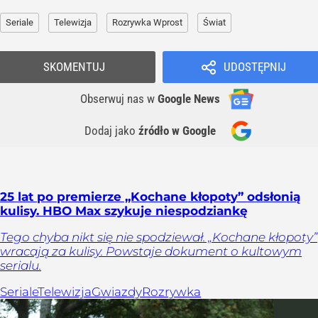
Seriale
Telewizja
Rozrywka Wprost
Świat
SKOMENTUJ
UDOSTĘPNIJ
Obserwuj nas
w
Google News
Dodaj jako
źródło w Google
25 lat po premierze „Kochane kłopoty” odsłonią
kulisy. HBO Max szykuje niespodziankę
Tego chyba nikt się nie spodziewał. „Kochane kłopoty”
wracają za kulisy. Powstaje dokument o kultowym
serialu.
Seriale
Telewizja
Gwiazdy
Rozrywka