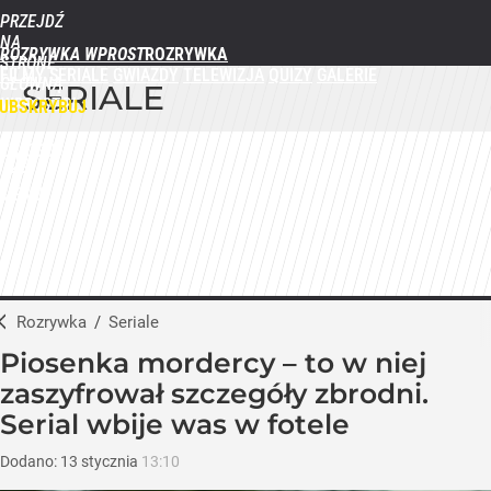
PRZEJDŹ
NA
ROZRYWKA WPROST
STRONĘ
FILMY
SERIALE
GWIAZDY
TELEWIZJA
QUIZY
GALERIE
GŁÓWNĄ
SERIALE
WPROST.PL
UBSKRYBUJ
ZALOGUJ
MENU
Rozrywka
/
Seriale
Piosenka mordercy – to w niej
zaszyfrował szczegóły zbrodni.
Serial wbije was w fotele
Dodano:
13
stycznia
13:10