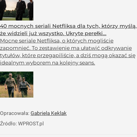
40 mocnych seriali Netfliksa dla tych, którzy myślą,
że widzieli już wszystko. Ukryte perełki...
Mocne seriale Netfliksa, o których mogliście
zapomnieć. To zestawienie ma ułatwić odkrywanie
tytułów, które przegapiliście, a dziś mogą okazać się
idealnym wyborem na kolejny seans.
Opracowała:
Gabriela Keklak
Źródło:
WPROST.pl