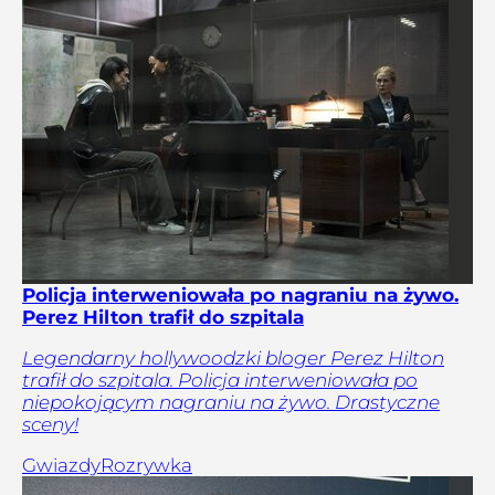
Policja interweniowała po nagraniu na żywo.
Perez Hilton trafił do szpitala
Legendarny hollywoodzki bloger Perez Hilton
trafił do szpitala. Policja interweniowała po
niepokojącym nagraniu na żywo. Drastyczne
sceny!
Gwiazdy
Rozrywka