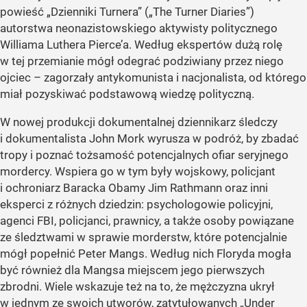
powieść „Dzienniki Turnera” („The Turner Diaries”)
autorstwa neonazistowskiego aktywisty politycznego
Williama Luthera Pierce’a. Według ekspertów dużą rolę
w tej przemianie mógł odegrać podziwiany przez niego
ojciec – zagorzały antykomunista i nacjonalista, od którego
miał pozyskiwać podstawową wiedzę polityczną.
W nowej produkcji dokumentalnej dziennikarz śledczy
i dokumentalista John Mork wyrusza w podróż, by zbadać
tropy i poznać tożsamość potencjalnych ofiar seryjnego
mordercy. Wspiera go w tym były wojskowy, policjant
i ochroniarz Baracka Obamy Jim Rathmann oraz inni
eksperci z różnych dziedzin: psychologowie policyjni,
agenci FBI, policjanci, prawnicy, a także osoby powiązane
ze śledztwami w sprawie morderstw, które potencjalnie
mógł popełnić Peter Mangs. Według nich Floryda mogła
być również dla Mangsa miejscem jego pierwszych
zbrodni. Wiele wskazuje też na to, że mężczyzna ukrył
w jednym ze swoich utworów, zatytułowanych „Under