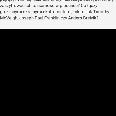
zaszyfrować ich tożsamość w piosence? Co łączy
go z innymi skrajnymi ekstremistami, takimi jak Timothy
McVeigh, Joseph Paul Franklin czy Anders Breivik?