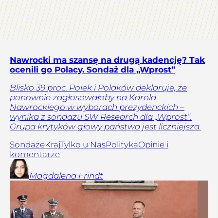
Nawrocki ma szansę na drugą kadencję? Tak
ocenili go Polacy. Sondaż dla „Wprost”
Blisko 39 proc. Polek i Polaków deklaruje, że
ponownie zagłosowałoby na Karola
Nawrockiego w wyborach prezydenckich –
wynika z sondażu SW Research dla „Wprost”.
Grupa krytyków głowy państwa jest liczniejsza.
Sondaże
Kraj
Tylko u Nas
Polityka
Opinie i
komentarze
Magdalena
Frindt