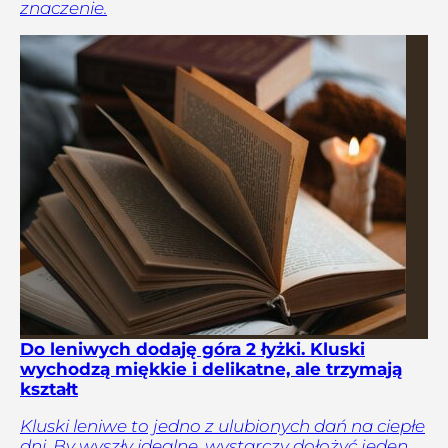
znaczenie.
Do leniwych dodaję góra 2 łyżki. Kluski
wychodzą miękkie i delikatne, ale trzymają
kształt
Kluski leniwe to jedno z ulubionych dań na ciepłe
dni. By wyszły idealne, wystarczy dołożyć jeden