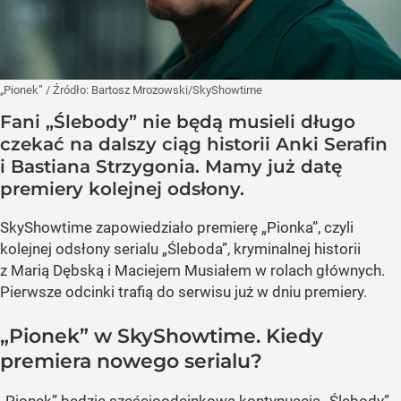
„Pionek”
/ Źródło:
Bartosz Mrozowski/SkyShowtime
Fani „Ślebody” nie będą musieli długo
czekać na dalszy ciąg historii Anki Serafin
i Bastiana Strzygonia. Mamy już datę
premiery kolejnej odsłony.
SkyShowtime zapowiedziało premierę „Pionka”, czyli
kolejnej odsłony serialu „Śleboda”, kryminalnej historii
z Marią Dębską i Maciejem Musiałem w rolach głównych.
Pierwsze odcinki trafią do serwisu już w dniu premiery.
„Pionek” w SkyShowtime. Kiedy
premiera nowego serialu?
„Pionek” będzie sześcioodcinkową kontynuacją „Ślebody”,