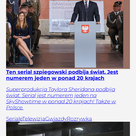
Ten serial szpiegowski podbija świat. Jest
numerem jeden w ponad 20 krajach
Superprodukcja Taylora Sheridana podbija
świat. Serial jest numerem jeden na
SkyShowtime w ponad 20 krajach! Także w
Polsce.
Seriale
Telewizja
Gwiazdy
Rozrywka