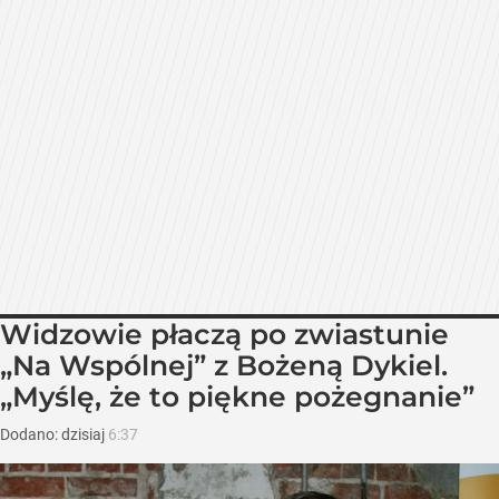
Widzowie płaczą po zwiastunie
„Na Wspólnej” z Bożeną Dykiel.
„Myślę, że to piękne pożegnanie”
Dodano:
dzisiaj
6:37