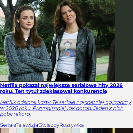
Netflix pokazał największe serialowe hity 2026
roku. Ten tytuł zdeklasował konkurencję
Netflix odsłonił karty. Te seriale najchętniej oglądamy
w 2026 roku. Przynajmniej jak dotąd. Jeden z nich
pobił rekord.
Seriale
Telewizja
Gwiazdy
Rozrywka