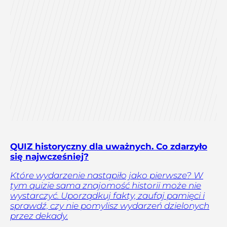
QUIZ historyczny dla uważnych. Co zdarzyło
się najwcześniej?
Które wydarzenie nastąpiło jako pierwsze? W
tym quizie sama znajomość historii może nie
wystarczyć. Uporządkuj fakty, zaufaj pamięci i
sprawdź, czy nie pomylisz wydarzeń dzielonych
przez dekady.