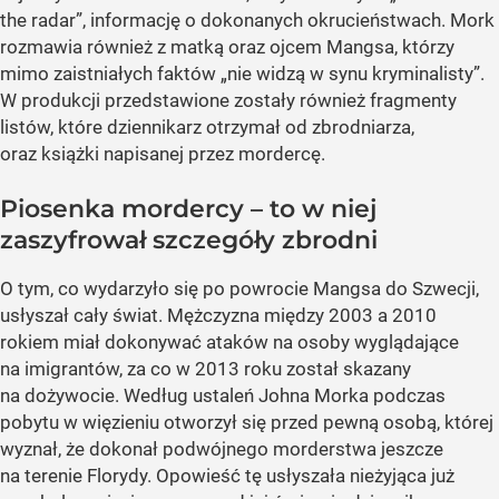
the radar”, informację o dokonanych okrucieństwach. Mork
rozmawia również z matką oraz ojcem Mangsa, którzy
mimo zaistniałych faktów „nie widzą w synu kryminalisty”.
W produkcji przedstawione zostały również fragmenty
listów, które dziennikarz otrzymał od zbrodniarza,
oraz książki napisanej przez mordercę.
Piosenka mordercy – to w niej
zaszyfrował szczegóły zbrodni
O tym, co wydarzyło się po powrocie Mangsa do Szwecji,
usłyszał cały świat. Mężczyzna między 2003 a 2010
rokiem miał dokonywać ataków na osoby wyglądające
na imigrantów, za co w 2013 roku został skazany
na dożywocie. Według ustaleń Johna Morka podczas
pobytu w więzieniu otworzył się przed pewną osobą, której
wyznał, że dokonał podwójnego morderstwa jeszcze
na terenie Florydy. Opowieść tę usłyszała nieżyjąca już