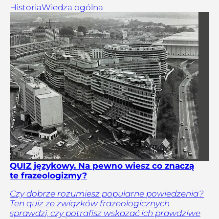
Historia
Wiedza ogólna
QUIZ językowy. Na pewno wiesz co znaczą
te frazeologizmy?
Czy dobrze rozumiesz popularne powiedzenia?
Ten quiz ze związków frazeologicznych
sprawdzi, czy potrafisz wskazać ich prawdziwe