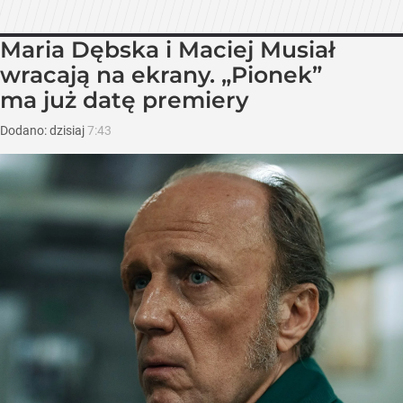
Maria Dębska i Maciej Musiał
wracają na ekrany. „Pionek”
ma już datę premiery
Dodano:
dzisiaj
7:43