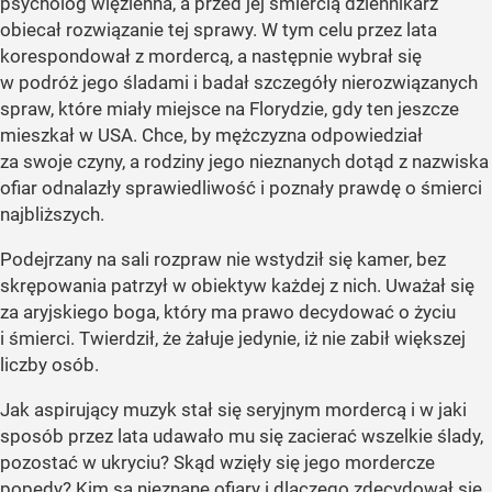
psycholog więzienna, a przed jej śmiercią dziennikarz
obiecał rozwiązanie tej sprawy. W tym celu przez lata
korespondował z mordercą, a następnie wybrał się
w podróż jego śladami i badał szczegóły nierozwiązanych
spraw, które miały miejsce na Florydzie, gdy ten jeszcze
mieszkał w USA. Chce, by mężczyzna odpowiedział
za swoje czyny, a rodziny jego nieznanych dotąd z nazwiska
ofiar odnalazły sprawiedliwość i poznały prawdę o śmierci
najbliższych.
Podejrzany na sali rozpraw nie wstydził się kamer, bez
skrępowania patrzył w obiektyw każdej z nich. Uważał się
za aryjskiego boga, który ma prawo decydować o życiu
i śmierci. Twierdził, że żałuje jedynie, iż nie zabił większej
liczby osób.
Jak aspirujący muzyk stał się seryjnym mordercą i w jaki
sposób przez lata udawało mu się zacierać wszelkie ślady,
pozostać w ukryciu? Skąd wzięły się jego mordercze
popędy? Kim są nieznane ofiary i dlaczego zdecydował się