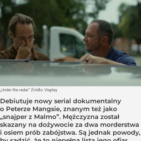
„Under the radar”
Źródło:
Viaplay
Debiutuje nowy serial dokumentalny
o Peterze Mangsie, znanym też jako
„snajper z Malmo”. Mężczyzna został
skazany na dożywocie za dwa morderstwa
i osiem prób zabójstwa. Są jednak powody,
by sądzić, że to niepełna lista jego ofiar.