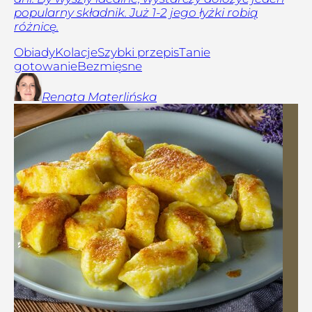
popularny składnik. Już 1-2 jego łyżki robią
różnicę.
Obiady
Kolacje
Szybki przepis
Tanie
gotowanie
Bezmięsne
Renata
Materlińska