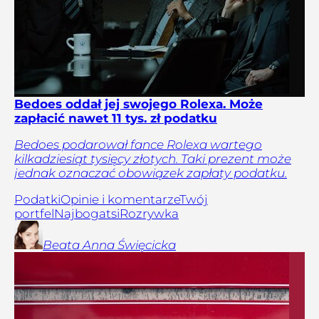
Bedoes oddał jej swojego Rolexa. Może
zapłacić nawet 11 tys. zł podatku
Bedoes podarował fance Rolexa wartego
kilkadziesiąt tysięcy złotych. Taki prezent może
jednak oznaczać obowiązek zapłaty podatku.
Podatki
Opinie i komentarze
Twój
portfel
Najbogatsi
Rozrywka
Beata Anna
Święcicka