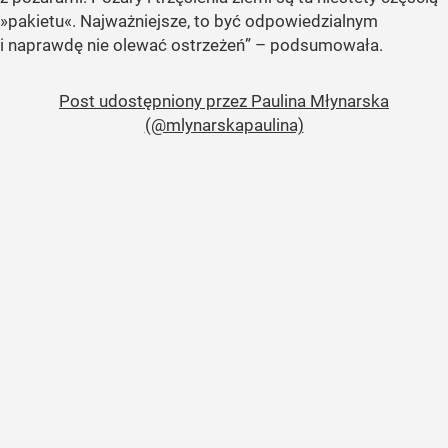
»pakietu«. Najważniejsze, to być odpowiedzialnym
i naprawdę nie olewać ostrzeżeń” – podsumowała.
Post udostępniony przez Paulina Młynarska
(@mlynarskapaulina)