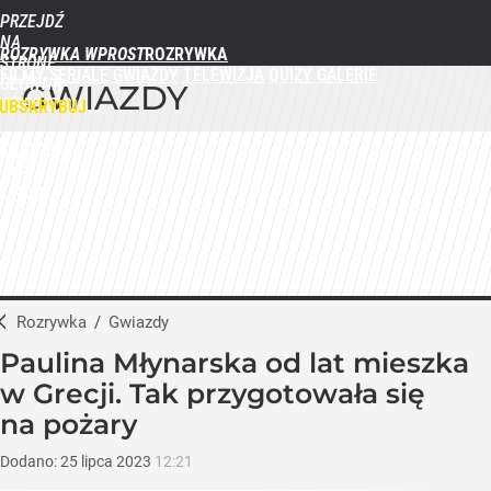
PRZEJDŹ
NA
ROZRYWKA WPROST
STRONĘ
FILMY
SERIALE
GWIAZDY
TELEWIZJA
QUIZY
GALERIE
GŁÓWNĄ
GWIAZDY
WPROST.PL
UBSKRYBUJ
ZALOGUJ
MENU
Rozrywka
/
Gwiazdy
Paulina Młynarska od lat mieszka
w Grecji. Tak przygotowała się
na pożary
Dodano:
25
lipca
2023
12:21