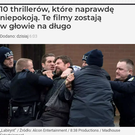
10 thrillerów, które naprawdę
niepokoją. Te filmy zostają
w głowie na długo
Dodano:
dzisiaj
6:03
„Labirynt”
/ Źródło:
Alcon Entertainment / 8:38 Productions / Madhouse