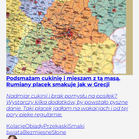
Podsmażam cukinię i mieszam z tą masą.
Rumiany placek smakuje jak w Grecji
Nadmiar cukinii i brak pomysłu na posiłek?
Wystarczy kilka dodatków, by powstało pyszne
danie. Taki placek jadłam na wakacjach i od tej
pory piekę regularnie.
Kolacje
Obiady
Przekąski
Smaki
świata
Bezmięsne
Słone