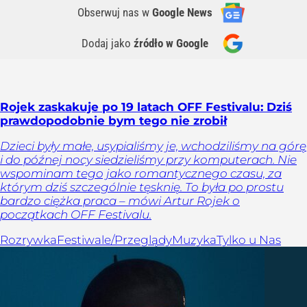
Obserwuj nas
w
Google News
Dodaj jako
źródło w Google
Rojek zaskakuje po 19 latach OFF Festivalu: Dziś
prawdopodobnie bym tego nie zrobił
Dzieci były małe, usypialiśmy je, wchodziliśmy na górę
i do późnej nocy siedzieliśmy przy komputerach. Nie
wspominam tego jako romantycznego czasu, za
którym dziś szczególnie tęsknię. To była po prostu
bardzo ciężka praca – mówi Artur Rojek o
początkach OFF Festivalu.
Rozrywka
Festiwale/Przeglądy
Muzyka
Tylko u Nas