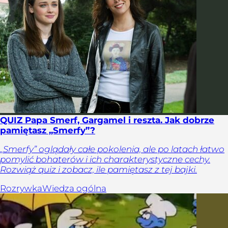
QUIZ Papa Smerf, Gargamel i reszta. Jak dobrze
pamiętasz „Smerfy”?
„Smerfy” oglądały całe pokolenia, ale po latach łatwo
pomylić bohaterów i ich charakterystyczne cechy.
Rozwiąż quiz i zobacz, ile pamiętasz z tej bajki.
Rozrywka
Wiedza ogólna