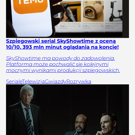
Szpiegowski serial SkyShowtime z oceną
10/10. 393 mln minut oglądania na koncie!
SkyShowtime ma powody do zadowolenia.
Platforma może pochwalić się kolejnymi
mocnymi wynikami produkcji szpiegowskich.
Seriale
Telewizja
Gwiazdy
Rozrywka