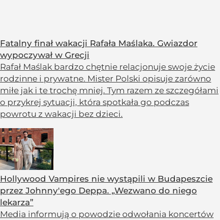
Fatalny finał wakacji Rafała Maślaka. Gwiazdor
wypoczywał w Grecji
Rafał Maślak bardzo chętnie relacjonuje swoje życie
rodzinne i prywatne. Mister Polski opisuje zarówno
miłe jak i te trochę mniej. Tym razem ze szczegółami
o przykrej sytuacji, która spotkała go podczas
powrotu z wakacji bez dzieci.
Hollywood Vampires nie wystąpili w Budapeszcie
przez Johnny'ego Deppa. „Wezwano do niego
lekarza”
Media informują o powodzie odwołania koncertów