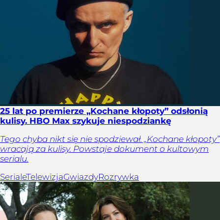
25 lat po premierze „Kochane kłopoty” odsłonią
kulisy. HBO Max szykuje niespodziankę
Tego chyba nikt się nie spodziewał. „Kochane kłopoty”
wracają za kulisy. Powstaje dokument o kultowym
serialu.
Seriale
Telewizja
Gwiazdy
Rozrywka