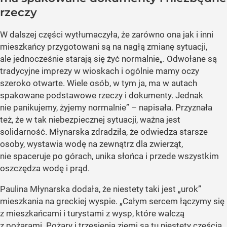
rzeczy
W dalszej części wytłumaczyła, że zarówno ona jak i inni
mieszkańcy przygotowani są na nagłą zmianę sytuacji,
ale jednocześnie starają się żyć normalnie„. Odwołane są
tradycyjne imprezy w wioskach i ogólnie mamy oczy
szeroko otwarte. Wiele osób, w tym ja, ma w autach
spakowane podstawowe rzeczy i dokumenty. Jednak
nie panikujemy, żyjemy normalnie” – napisała. Przyznała
też, że w tak niebezpiecznej sytuacji, ważna jest
solidarność. Młynarska zdradziła, że odwiedza starsze
osoby, wystawia wodę na zewnątrz dla zwierząt,
nie spaceruje po górach, unika słońca i przede wszystkim
oszczędza wodę i prąd.
Paulina Młynarska dodała, że niestety taki jest „urok”
mieszkania na greckiej wyspie. „Całym sercem łączymy się
z mieszkańcami i turystami z wysp, które walczą
z pożarami. Pożary i trzęsienia ziemi są tu niestety częścią