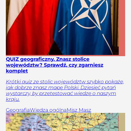
QUIZ geograficzny. Znasz stolice
województw? Sprawdź, czy zgarniesz
komplet
Krótki quiz ze stolic województw szybko pokaże,
jak dobrze znasz mapę Polski. Dziesięć pytań
wystarczy, by przetestować wiedzę o naszym
kraju.
Geografia
Wiedza ogólna
Misz Masz