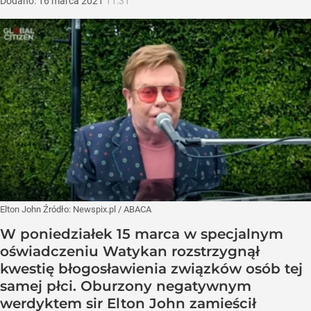
Dodano:
16
marca
2021
11:31
Elton John
Źródło:
Newspix.pl
/
ABACA
W poniedziałek 15 marca w specjalnym
oświadczeniu Watykan rozstrzygnął
kwestię błogosławienia związków osób tej
samej płci. Oburzony negatywnym
werdyktem sir Elton John zamieścił