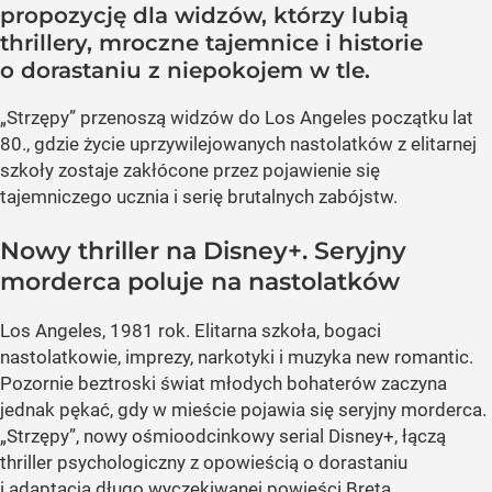
propozycję dla widzów, którzy lubią
thrillery, mroczne tajemnice i historie
o dorastaniu z niepokojem w tle.
„Strzępy” przenoszą widzów do Los Angeles początku lat
80., gdzie życie uprzywilejowanych nastolatków z elitarnej
szkoły zostaje zakłócone przez pojawienie się
tajemniczego ucznia i serię brutalnych zabójstw.
Nowy thriller na Disney+. Seryjny
morderca poluje na nastolatków
Los Angeles, 1981 rok. Elitarna szkoła, bogaci
nastolatkowie, imprezy, narkotyki i muzyka new romantic.
Pozornie beztroski świat młodych bohaterów zaczyna
jednak pękać, gdy w mieście pojawia się seryjny morderca.
„Strzępy”, nowy ośmioodcinkowy serial Disney+, łączą
thriller psychologiczny z opowieścią o dorastaniu
i adaptacją długo wyczekiwanej powieści Breta...