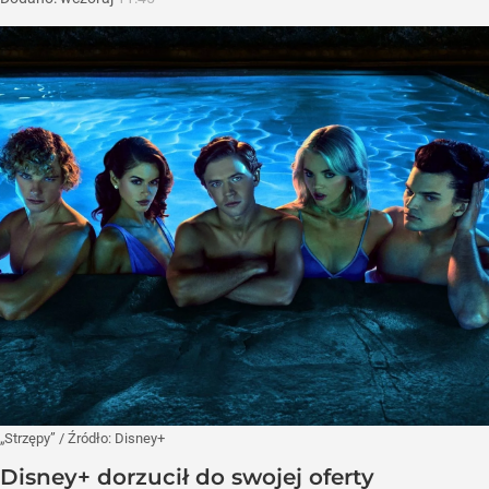
„Strzępy”
/ Źródło:
Disney+
Disney+ dorzucił do swojej oferty