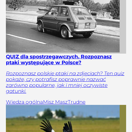
QUIZ dla spostrzegawczych. Rozpoznasz
ptaki występujące w Polsce?
Rozpoznasz polskie ptaki na zdjęciach? Ten quiz
pokaże, czy potrafisz poprawnie nazwać
zarówno popularne, jak i mniej oczywiste
gatunki.
Wiedza ogólna
Misz Masz
Trudne