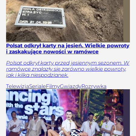
Polsat odkrył karty na jesień. Wielkie powroty
i zaskakujące nowości w ramówce
Polsat odkrył karty przed jesiennym sezonem. W
ramówce znalazły się zarówno wielkie powroty,
jak i kilka niespodzianek.
Telewizja
Seriale
Filmy
Gwiazdy
Rozrywka