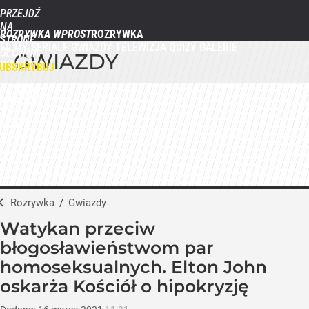
PRZEJDŹ
NA
ROZRYWKA WPROST
STRONĘ
FILMY
SERIALE
GWIAZDY
TELEWIZJA
QUIZY
GALERIE
GŁÓWNĄ
GWIAZDY
WPROST.PL
UBSKRYBUJ
ZALOGUJ
MENU
Rozrywka
/
Gwiazdy
Watykan przeciw
błogosławieństwom par
homoseksualnych. Elton John
oskarża Kościół o hipokryzję