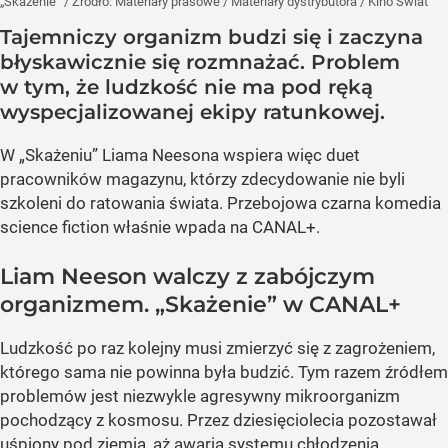
„Skażenie”
/ Źródło:
Materiały prasowe
/
Materiały dystrybutora / Kino Świat
Tajemniczy organizm budzi się i zaczyna
błyskawicznie się rozmnażać. Problem
w tym, że ludzkość nie ma pod ręką
wyspecjalizowanej ekipy ratunkowej.
W „Skażeniu” Liama Neesona wspiera więc duet
pracowników magazynu, którzy zdecydowanie nie byli
szkoleni do ratowania świata. Przebojowa czarna komedia
science fiction właśnie wpada na CANAL+.
Liam Neeson walczy z zabójczym
organizmem. „Skażenie” w CANAL+
Ludzkość po raz kolejny musi zmierzyć się z zagrożeniem,
którego sama nie powinna była budzić. Tym razem źródłem
problemów jest niezwykle agresywny mikroorganizm
pochodzący z kosmosu. Przez dziesięciolecia pozostawał
uśpiony pod ziemią, aż awaria systemu chłodzenia