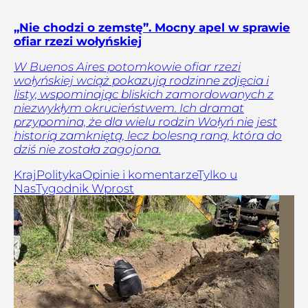
„Nie chodzi o zemstę”. Mocny apel w sprawie
ofiar rzezi wołyńskiej
W Buenos Aires potomkowie ofiar rzezi
wołyńskiej wciąż pokazują rodzinne zdjęcia i
listy, wspominając bliskich zamordowanych z
niezwykłym okrucieństwem. Ich dramat
przypomina, że dla wielu rodzin Wołyń nie jest
historią zamkniętą, lecz bolesną raną, która do
dziś nie została zagojona.
Kraj
Polityka
Opinie i komentarze
Tylko u
Nas
Tygodnik Wprost