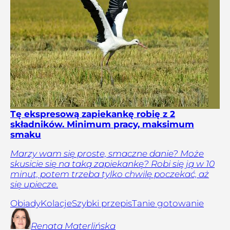
Tę ekspresową zapiekankę robię z 2
składników. Minimum pracy, maksimum
smaku
Marzy wam się proste, smaczne danie? Może
skusicie się na taką zapiekankę? Robi się ją w 10
minut, potem trzeba tylko chwilę poczekać, aż
się upiecze.
Obiady
Kolacje
Szybki przepis
Tanie gotowanie
Renata
Materlińska