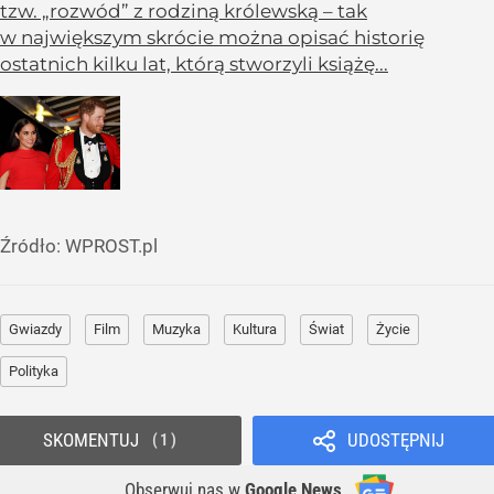
tzw. „rozwód” z rodziną królewską – tak
w największym skrócie można opisać historię
ostatnich kilku lat, którą stworzyli książę...
Źródło:
WPROST.pl
Gwiazdy
Film
Muzyka
Kultura
Świat
Życie
Polityka
SKOMENTUJ
UDOSTĘPNIJ
1
Obserwuj nas
w
Google News