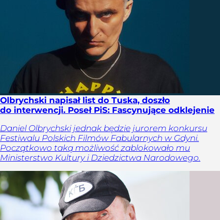
Olbrychski napisał list do Tuska, doszło
do interwencji. Poseł PiS: Fascynujące odklejenie
Daniel Olbrychski jednak będzie jurorem konkursu
Festiwalu Polskich Filmów Fabularnych w Gdyni.
Początkowo taką możliwość zablokowało mu
Ministerstwo Kultury i Dziedzictwa Narodowego.