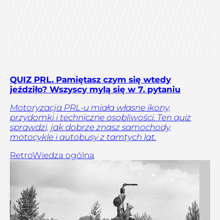
QUIZ PRL. Pamiętasz czym się wtedy
jeździło? Wszyscy mylą się w 7. pytaniu
Motoryzacja PRL-u miała własne ikony,
przydomki i techniczne osobliwości. Ten quiz
sprawdzi, jak dobrze znasz samochody,
motocykle i autobusy z tamtych lat.
Retro
Wiedza ogólna