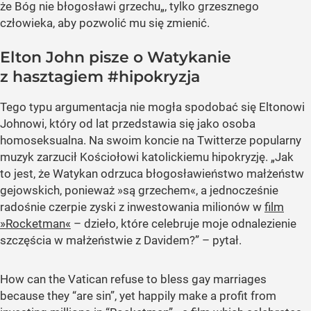
że Bóg nie błogosławi grzechu„, tylko grzesznego
człowieka, aby pozwolić mu się zmienić.
Elton John pisze o Watykanie
z hasztagiem #hipokryzja
Tego typu argumentacja nie mogła spodobać się Eltonowi
Johnowi, który od lat przedstawia się jako osoba
homoseksualna. Na swoim koncie na Twitterze popularny
muzyk zarzucił Kościołowi katolickiemu hipokryzję. „Jak
to jest, że Watykan odrzuca błogosławieństwo małżeństw
gejowskich, ponieważ »są grzechem«, a jednocześnie
radośnie czerpie zyski z inwestowania milionów w
film
»Rocketman«
– dzieło, które celebruje moje odnalezienie
szczęścia w małżeństwie z Davidem?” – pytał.
How can the Vatican refuse to bless gay marriages
because they “are sin”, yet happily make a profit from