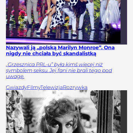
Nazywali ją „polską Marilyn Monroe”. Ona
nigdy nie chciała być skandalistką
„Grzesznica PRL-u” była kimś więcej niż
symbolem seksu. Jej fani nie brali tego pod
uwagę.
Gwiazdy
Filmy
Telewizja
Rozrywka