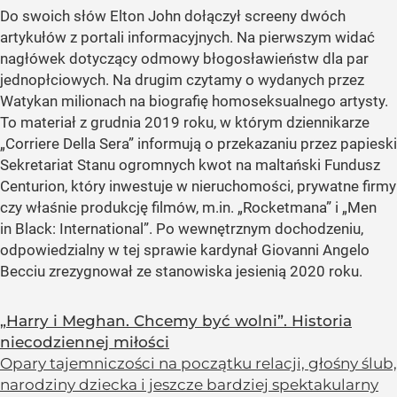
Do swoich słów Elton John dołączył screeny dwóch
artykułów z portali informacyjnych. Na pierwszym widać
nagłówek dotyczący odmowy błogosławieństw dla par
jednopłciowych. Na drugim czytamy o wydanych przez
Watykan milionach na biografię homoseksualnego artysty.
To materiał z grudnia 2019 roku, w którym dziennikarze
„Corriere Della Sera” informują o przekazaniu przez papieski
Sekretariat Stanu ogromnych kwot na maltański Fundusz
Centurion, który inwestuje w nieruchomości, prywatne firmy
czy właśnie produkcję filmów, m.in. „Rocketmana” i „Men
in Black: International”. Po wewnętrznym dochodzeniu,
odpowiedzialny w tej sprawie kardynał Giovanni Angelo
Becciu zrezygnował ze stanowiska jesienią 2020 roku.
„Harry i Meghan. Chcemy być wolni”. Historia
niecodziennej miłości
Opary tajemniczości na początku relacji, głośny ślub,
narodziny dziecka i jeszcze bardziej spektakularny