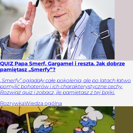
QUIZ Papa Smerf, Gargamel i reszta. Jak dobrze
pamiętasz „Smerfy”?
„Smerfy” oglądały całe pokolenia, ale po latach łatwo
pomylić bohaterów i ich charakterystyczne cechy.
Rozwiąż quiz i zobacz, ile pamiętasz z tej bajki.
Rozrywka
Wiedza ogólna