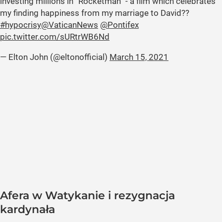
investing millions in “Rocketman” - a film which celebrates
my finding happiness from my marriage to David??
#hypocrisy
@VaticanNews
@Pontifex
pic.twitter.com/sURtrWB6Nd
— Elton John (@eltonofficial)
March 15, 2021
Afera w Watykanie i rezygnacja
kardynała