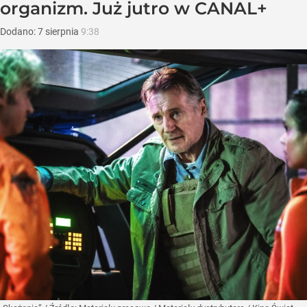
organizm. Już jutro w CANAL+
Dodano:
7
sierpnia
9:38