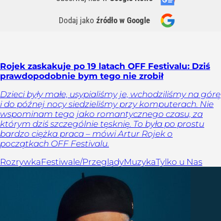
Dodaj jako
źródło w Google
Rojek zaskakuje po 19 latach OFF Festivalu: Dziś
prawdopodobnie bym tego nie zrobił
Dzieci były małe, usypialiśmy je, wchodziliśmy na górę
i do późnej nocy siedzieliśmy przy komputerach. Nie
wspominam tego jako romantycznego czasu, za
którym dziś szczególnie tęsknię. To była po prostu
bardzo ciężka praca – mówi Artur Rojek o
początkach OFF Festivalu.
Rozrywka
Festiwale/Przeglądy
Muzyka
Tylko u Nas