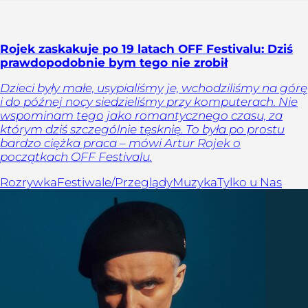
Rojek zaskakuje po 19 latach OFF Festivalu: Dziś
prawdopodobnie bym tego nie zrobił
Dzieci były małe, usypialiśmy je, wchodziliśmy na górę
i do późnej nocy siedzieliśmy przy komputerach. Nie
wspominam tego jako romantycznego czasu, za
którym dziś szczególnie tęsknię. To była po prostu
bardzo ciężka praca – mówi Artur Rojek o
początkach OFF Festivalu.
Rozrywka
Festiwale/Przeglądy
Muzyka
Tylko u Nas