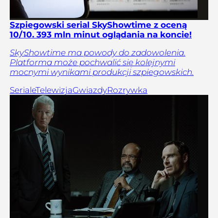
Szpiegowski serial SkyShowtime z oceną
10/10. 393 mln minut oglądania na koncie!
SkyShowtime ma powody do zadowolenia.
Platforma może pochwalić się kolejnymi
mocnymi wynikami produkcji szpiegowskich.
Seriale
Telewizja
Gwiazdy
Rozrywka