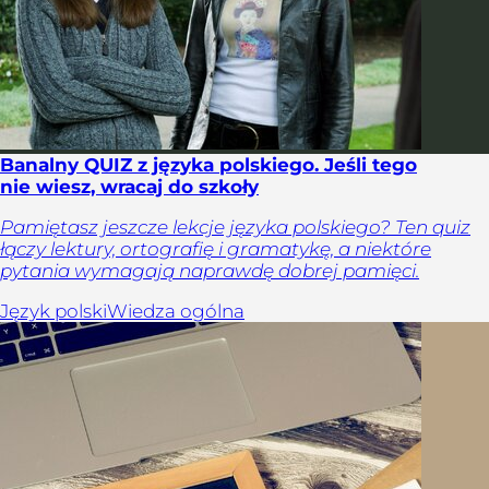
Banalny QUIZ z języka polskiego. Jeśli tego
nie wiesz, wracaj do szkoły
Pamiętasz jeszcze lekcje języka polskiego? Ten quiz
łączy lektury, ortografię i gramatykę, a niektóre
pytania wymagają naprawdę dobrej pamięci.
Język polski
Wiedza ogólna