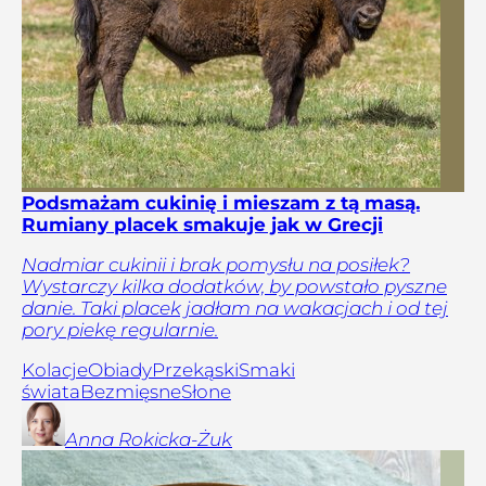
Podsmażam cukinię i mieszam z tą masą.
Rumiany placek smakuje jak w Grecji
Nadmiar cukinii i brak pomysłu na posiłek?
Wystarczy kilka dodatków, by powstało pyszne
danie. Taki placek jadłam na wakacjach i od tej
pory piekę regularnie.
Kolacje
Obiady
Przekąski
Smaki
świata
Bezmięsne
Słone
Anna
Rokicka-Żuk