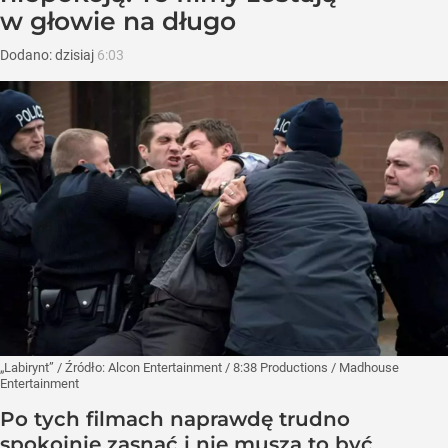
w głowie na długo
Dodano:
dzisiaj
6:03
„Labirynt”
/ Źródło:
Alcon Entertainment / 8:38 Productions / Madhouse
Entertainment
Po tych filmach naprawdę trudno
spokojnie zasnąć i nie muszą to być