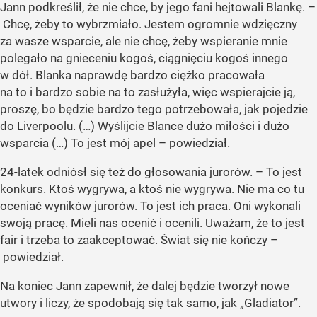
Jann podkreślił, że nie chce, by jego fani hejtowali Blankę. –
Chcę, żeby to wybrzmiało. Jestem ogromnie wdzięczny
za wasze wsparcie, ale nie chcę, żeby wspieranie mnie
polegało na gnieceniu kogoś, ciągnięciu kogoś innego
w dół. Blanka naprawdę bardzo ciężko pracowała
na to i bardzo sobie na to zasłużyła, więc wspierajcie ją,
proszę, bo będzie bardzo tego potrzebowała, jak pojedzie
do Liverpoolu. (…) Wyślijcie Blance dużo miłości i dużo
wsparcia (…) To jest mój apel – powiedział.
24-latek odniósł się też do głosowania jurorów. – To jest
konkurs. Ktoś wygrywa, a ktoś nie wygrywa. Nie ma co tu
oceniać wyników jurorów. To jest ich praca. Oni wykonali
swoją pracę. Mieli nas ocenić i ocenili. Uważam, że to jest
fair i trzeba to zaakceptować. Świat się nie kończy –
powiedział.
Na koniec Jann zapewnił, że dalej będzie tworzył nowe
utwory i liczy, że spodobają się tak samo, jak „Gladiator”.