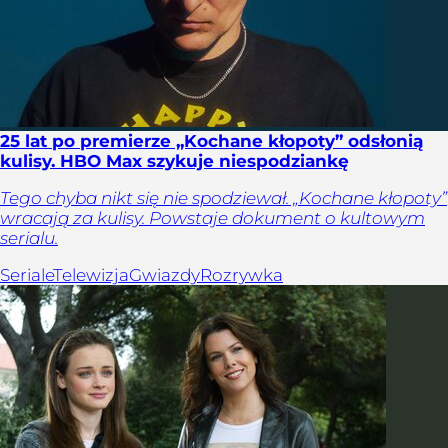
25 lat po premierze „Kochane kłopoty” odsłonią
kulisy. HBO Max szykuje niespodziankę
Tego chyba nikt się nie spodziewał. „Kochane kłopoty”
wracają za kulisy. Powstaje dokument o kultowym
serialu.
Seriale
Telewizja
Gwiazdy
Rozrywka