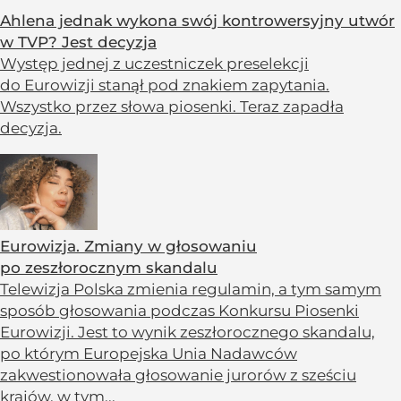
Ahlena jednak wykona swój kontrowersyjny utwór
w TVP? Jest decyzja
Występ jednej z uczestniczek preselekcji
do Eurowizji stanął pod znakiem zapytania.
Wszystko przez słowa piosenki. Teraz zapadła
decyzja.
Eurowizja. Zmiany w głosowaniu
po zeszłorocznym skandalu
Telewizja Polska zmienia regulamin, a tym samym
sposób głosowania podczas Konkursu Piosenki
Eurowizji. Jest to wynik zeszłorocznego skandalu,
po którym Europejska Unia Nadawców
zakwestionowała głosowanie jurorów z sześciu
krajów, w tym...