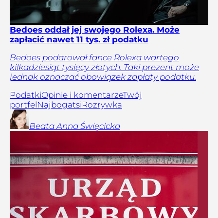
Bedoes oddał jej swojego Rolexa. Może
zapłacić nawet 11 tys. zł podatku
Bedoes podarował fance Rolexa wartego
kilkadziesiąt tysięcy złotych. Taki prezent może
jednak oznaczać obowiązek zapłaty podatku.
Podatki
Opinie i komentarze
Twój
portfel
Najbogatsi
Rozrywka
Beata Anna
Święcicka