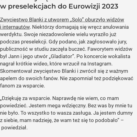
w preselekcjach do Eurowizji 2023
Zwycięstwo Blanki z utworem „Solo” oburzyło widzów
i internautów
. Niektórzy domagają się wręcz anulowania
werdyktu. Swoje niezadowolenie wielu wyraziło już
podczas preselekcji. Gdy podano, jak zagłosowało jury,
publiczność w studiu zaczęła buczeć. Faworytem widzów
był Jann i jego utwór „Gladiator”. Po koncercie wokalista
nagrał krótkie wideo, które wrzucił na Instagram.
Skomentował zwycięstwo Blanki i zwrócił się z ważnym
apelem do swoich fanów. Nie zapomniał też podziękować
fanom za wsparcie.
„Dziękuję za wsparcie. Naprawdę nie wiem, co mam
powiedzieć. Jestem mega wdzięczny. Bez was by mnie tu
nie było. To wszystko to wasza zasługa. Ja jestem dumny
z siebie, mam nadzieję, że wam też się to podobało” –
powiedział.