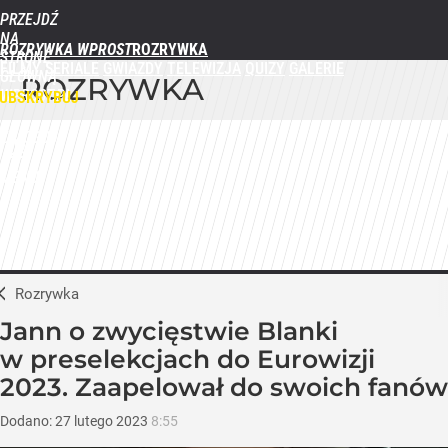
PRZEJDŹ
NA
ROZRYWKA WPROST
STRONĘ
FILMY
SERIALE
GWIAZDY
TELEWIZJA
QUIZY
GALERIE
GŁÓWNĄ
ROZRYWKA
WPROST.PL
UBSKRYBUJ
ZALOGUJ
MENU
Rozrywka
Jann o zwycięstwie Blanki
w preselekcjach do Eurowizji
2023. Zaapelował do swoich fanów
Dodano:
27
lutego
2023
8:55