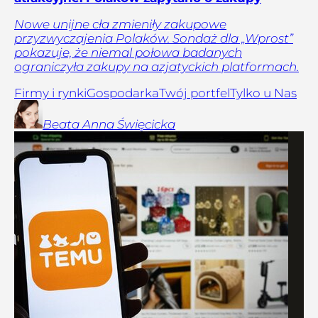
Nowe unijne cła zmieniły zakupowe
przyzwyczajenia Polaków. Sondaż dla „Wprost”
pokazuje, że niemal połowa badanych
ograniczyła zakupy na azjatyckich platformach.
Firmy i rynki
Gospodarka
Twój portfel
Tylko u Nas
Beata Anna
Święcicka