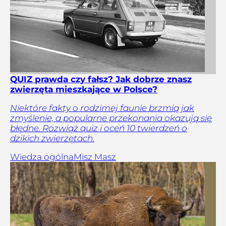
QUIZ prawda czy fałsz? Jak dobrze znasz
zwierzęta mieszkające w Polsce?
Niektóre fakty o rodzimej faunie brzmią jak
zmyślenie, a popularne przekonania okazują się
błędne. Rozwiąż quiz i oceń 10 twierdzeń o
dzikich zwierzętach.
Wiedza ogólna
Misz Masz