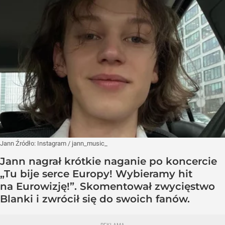
Jann
Źródło:
Instagram
/
jann_music_
Jann nagrał krótkie naganie po koncercie
„Tu bije serce Europy! Wybieramy hit
na Eurowizję!”. Skomentował zwycięstwo
Blanki i zwrócił się do swoich fanów.