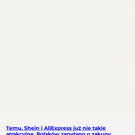
Temu, Shein i AliExpress już nie takie
atrakcyjne. Polaków zapytano o zakupy