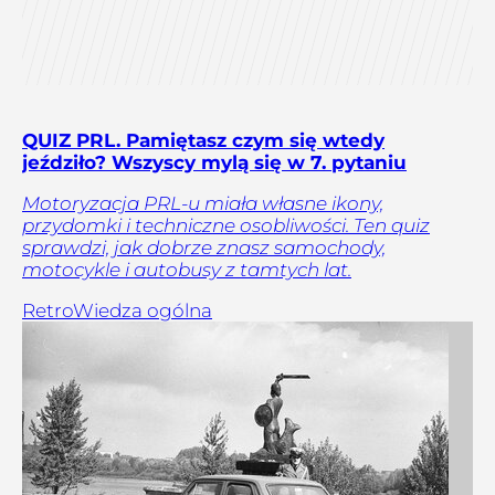
QUIZ PRL. Pamiętasz czym się wtedy
jeździło? Wszyscy mylą się w 7. pytaniu
Motoryzacja PRL-u miała własne ikony,
przydomki i techniczne osobliwości. Ten quiz
sprawdzi, jak dobrze znasz samochody,
motocykle i autobusy z tamtych lat.
Retro
Wiedza ogólna