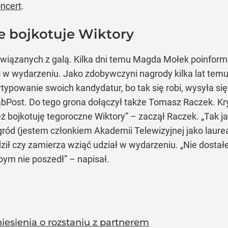
oncert
.
e bojkotuje Wiktory
związanych z galą. Kilka dni temu Magda Mołek poinformo
 w wydarzeniu. Jako zdobywczyni nagrody kilka lat temu z
owanie swoich kandydatur, bo tak się robi, wysyła się lis
bPost. Do tego grona dołączył także Tomasz Raczek. Kr
 też bojkotuję tegoroczne Wiktory” – zaczął Raczek. „Ta
ód (jestem członkiem Akademii Telewizyjnej jako laurea
adził czy zamierza wziąć udział w wydarzeniu. „Nie dost
 bym nie poszedł” – napisał.
esienia o rozstaniu z partnerem