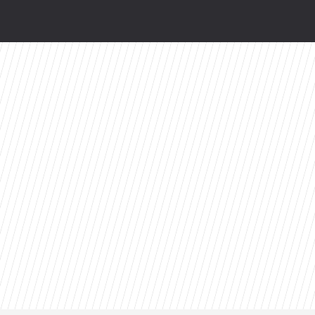
ści
e