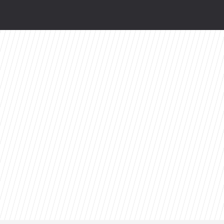
wy serial Disney+ to ekranizacja głośnej powie
valu: Dziś prawdopodobnie bym tego nie zrobił
 do interwencji. Poseł PiS: Fascynujące odklejeni