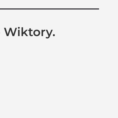
 Wiktory.
toes