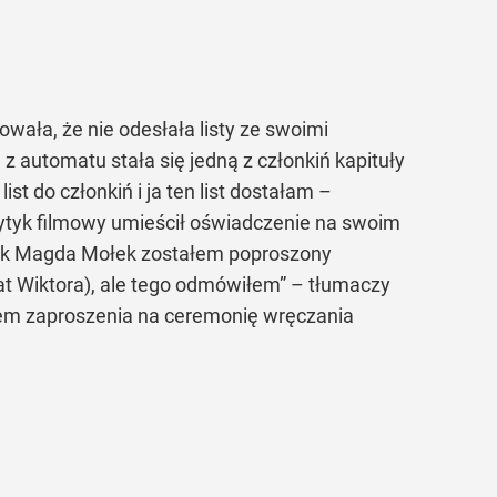
wała, że nie odesłała listy ze swoimi
 automatu stała się jedną z członkiń kapituły
t do członkiń i ja ten list dostałam –
ytyk filmowy umieścił oświadczenie na swoim
k jak Magda Mołek zostałem poproszony
t Wiktora), ale tego odmówiłem” – tłumaczy
ałem zaproszenia na ceremonię wręczania