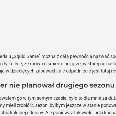
rialu „Squid Game” można z całą pewnością nazwać spe
eć tylko tyle, że mowa o śmiertelnej grze, w której udzi
ują w dziecięcych zabawach, ale odpadnięcie jest tutaj 
er nie planował drugiego sezonu
rowałem go w tym samym czasie, było to dla mnie za dużo
y mieli zrobić 2. sezon, byłbym jeszcze w stanie pono
bić kolejnej odsłony. Ale ponieważ tak wielu ludzi kocha 