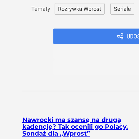
Rozrywka Wprost
Seriale
UDO
Nawrocki ma szansę na drugą
kadencję? Tak ocenili go Polacy.
Sondaż dla „Wprost”