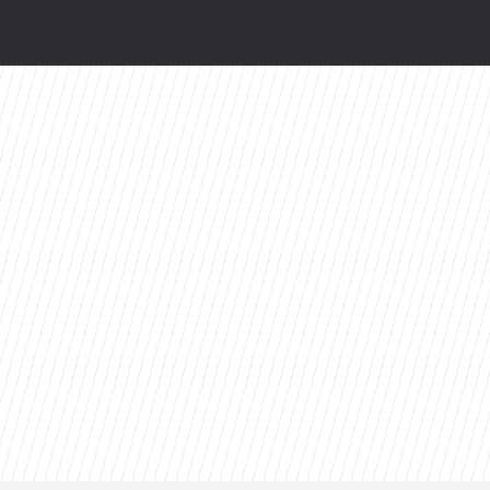
żegnanie”