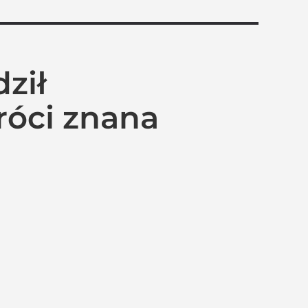
ził
róci znana