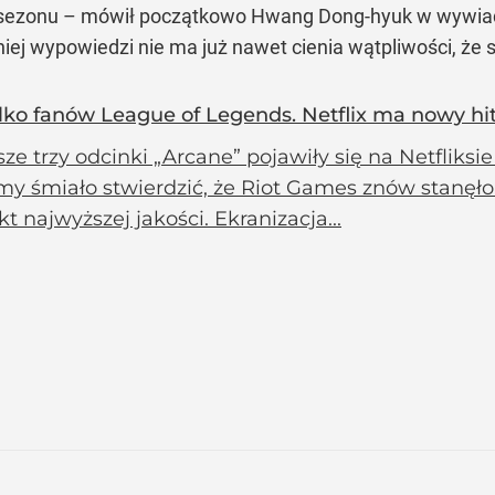
. sezonu – mówił początkowo Hwang Dong-hyuk w wywiadzi
niej wypowiedzi nie ma już nawet cienia wątpliwości, że 
ylko fanów League of Legends. Netflix ma nowy hi
ze trzy odcinki „Arcane” pojawiły się na Netfliksie
y śmiało stwierdzić, że Riot Games znów stanęło 
t najwyższej jakości. Ekranizacja...