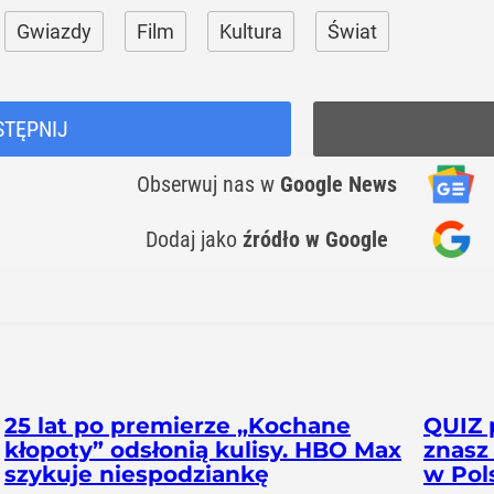
Gwiazdy
Film
Kultura
Świat
STĘPNIJ
Obserwuj nas
w
Google News
Dodaj jako
źródło w Google
25 lat po premierze „Kochane
QUIZ 
kłopoty” odsłonią kulisy. HBO Max
znasz
szykuje niespodziankę
w Pol