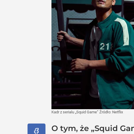
Kadr z serialu „Squid Game”
Źródło:
Netflix
O tym, że „Squid Ga