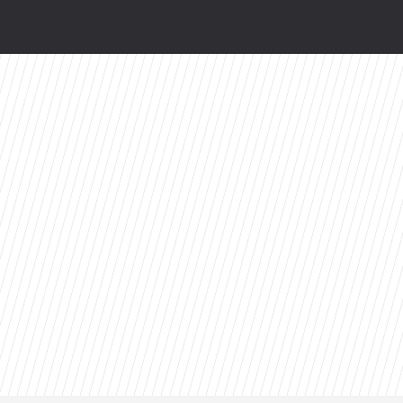
odsłonią kulisy. HBO Max szykuje niespodziankę
ty 2026 roku. Ten tytuł zdeklasował konkurencję
lnej” z Bożeną Dykiel. „Myślę, że to piękne po