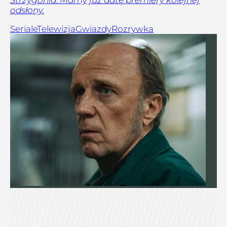
Strzygonia. Mamy już datę premiery kolejnej
odsłony.
Seriale
Telewizja
Gwiazdy
Rozrywka