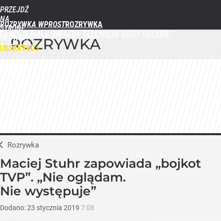
PRZEJDŹ
NA
ROZRYWKA WPROST
STRONĘ
FILMY
SERIALE
GWIAZDY
TELEWIZJA
QUIZY
GALERIE
GŁÓWNĄ
ROZRYWKA
WPROST.PL
UBSKRYBUJ
ZALOGUJ
MENU
Rozrywka
Maciej Stuhr zapowiada „bojkot
TVP”. „Nie oglądam.
Nie występuje”
Dodano:
23
stycznia
2019
7:08