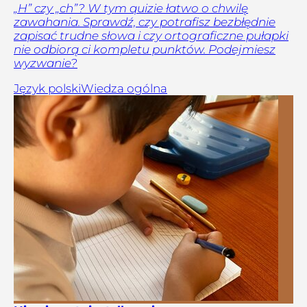
„H” czy „ch”? W tym quizie łatwo o chwilę
zawahania. Sprawdź, czy potrafisz bezbłędnie
zapisać trudne słowa i czy ortograficzne pułapki
nie odbiorą ci kompletu punktów. Podejmiesz
wyzwanie?
Język polski
Wiedza ogólna