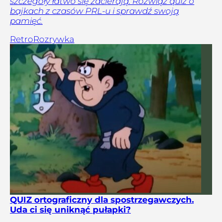
szczegóły łatwo się zacierają. Rozwiąż quiz o
bajkach z czasów PRL-u i sprawdź swoją
pamięć.
Retro
Rozrywka
QUIZ ortograficzny dla spostrzegawczych.
Uda ci się uniknąć pułapki?