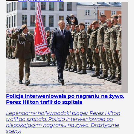
Policja interweniowała po nagraniu na żywo.
Perez Hilton trafił do szpitala
Legendarny hollywoodzki bloger Perez Hilton
trafił do szpitala. Policja interweniowała po
niepokojącym nagraniu na żywo. Drastyczne
sceny!