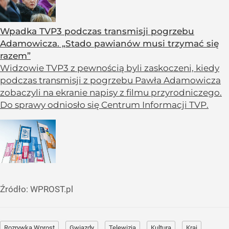
Wpadka TVP3 podczas transmisji pogrzebu
Adamowicza. „Stado pawianów musi trzymać się
razem”
Widzowie TVP3 z pewnością byli zaskoczeni, kiedy
podczas transmisji z pogrzebu Pawła Adamowicza
zobaczyli na ekranie napisy z filmu przyrodniczego.
Do sprawy odniosło się Centrum Informacji TVP.
Źródło:
WPROST.pl
Rozrywka Wprost
Gwiazdy
Telewizja
Kultura
Kraj