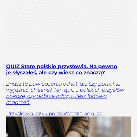
QUIZ Stare polskie przysłowia. Na pewno
je słyszałeś, ale czy wiesz co znaczą?
Znasz te powiedzenia od lat, ale czy potrafisz
wyjaśnić ich sens? Ten quiz z polskich przysłów
pokaże, czy dobrze odczytujesz ludową
mądrość.
Przysłowia
Język polski
Wiedza ogólna