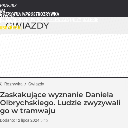
PRZEJDŹ
NA
ROZRYWKA WPROST
STRONĘ
FILMY
SERIALE
GWIAZDY
TELEWIZJA
QUIZY
GALERIE
GŁÓWNĄ
GWIAZDY
WPROST.PL
UBSKRYBUJ
ZALOGUJ
MENU
Rozrywka
/
Gwiazdy
Zaskakujące wyznanie Daniela
Olbrychskiego. Ludzie zwyzywali
go w tramwaju
Dodano:
12
lipca
2024
5:45