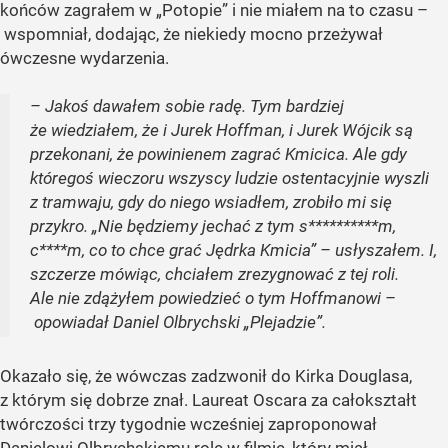
końców zagrałem w „Potopie” i nie miałem na to czasu –
wspomniał, dodając, że niekiedy mocno przeżywał
ówczesne wydarzenia.
– Jakoś dawałem sobie radę. Tym bardziej
że wiedziałem, że i Jurek Hoffman, i Jurek Wójcik są
przekonani, że powinienem zagrać Kmicica. Ale gdy
któregoś wieczoru wszyscy ludzie ostentacyjnie wyszli
z tramwaju, gdy do niego wsiadłem, zrobiło mi się
przykro. „Nie będziemy jechać z tym s**********m,
c****m, co to chce grać Jędrka Kmicia” – usłyszałem. I,
szczerze mówiąc, chciałem zrezygnować z tej roli.
Ale nie zdążyłem powiedzieć o tym Hoffmanowi –
opowiadał Daniel Olbrychski „Plejadzie”.
Okazało się, że wówczas zadzwonił do Kirka Douglasa,
z którym się dobrze znał. Laureat Oscara za całokształt
twórczości trzy tygodnie wcześniej zaproponował
Danielowi Olbrychskiemu rolę w filmie, który miał