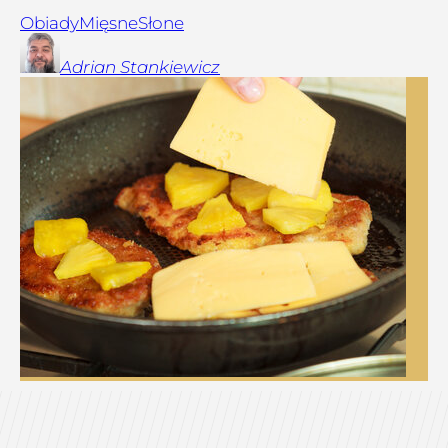
Obiady
Mięsne
Słone
Adrian
Stankiewicz