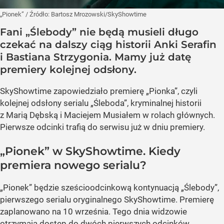
„Pionek”
/ Źródło:
Bartosz Mrozowski/SkyShowtime
Fani „Ślebody” nie będą musieli długo
czekać na dalszy ciąg historii Anki Serafin
i Bastiana Strzygonia. Mamy już datę
premiery kolejnej odsłony.
SkyShowtime zapowiedziało premierę „Pionka”, czyli
kolejnej odsłony serialu „Śleboda”, kryminalnej historii
z Marią Dębską i Maciejem Musiałem w rolach głównych.
Pierwsze odcinki trafią do serwisu już w dniu premiery.
„Pionek” w SkyShowtime. Kiedy
premiera nowego serialu?
„Pionek” będzie sześcioodcinkową kontynuacją „Ślebody”,
pierwszego serialu oryginalnego SkyShowtime. Premierę
zaplanowano na 10 września. Tego dnia widzowie
otrzymają dostęp do dwóch pierwszych odcinków