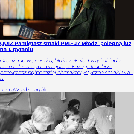
QUIZ Pamiętasz smaki PRL-u? Młodzi polegną już
na 1. pytaniu
Oranżada w proszku, blok czekoladowy i obiad z
baru mlecznego. Ten quiz pokaże, jak dobrze
pamiętasz najbardziej charakterystyczne smaki PRL-
u.
Retro
Wiedza ogólna