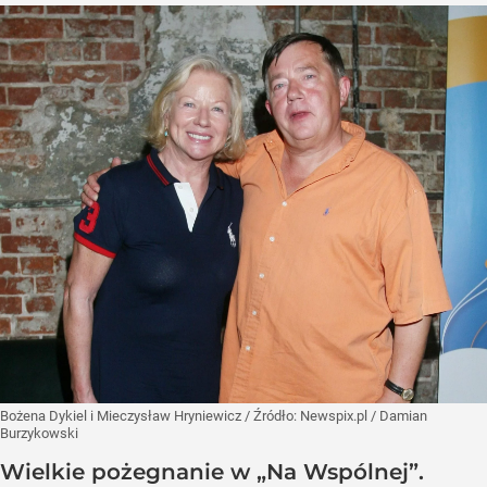
Bożena Dykiel i Mieczysław Hryniewicz
/ Źródło:
Newspix.pl
/
Damian
Burzykowski
Wielkie pożegnanie w „Na Wspólnej”.