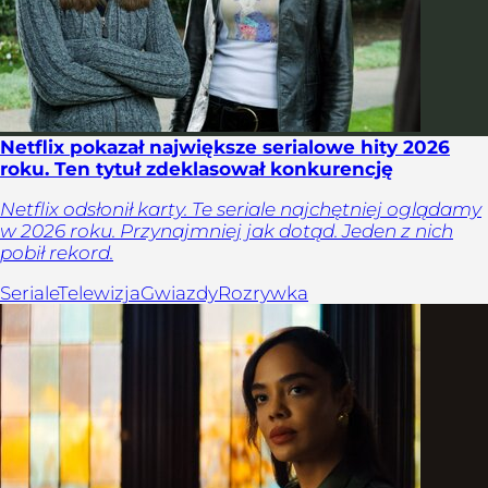
Netflix pokazał największe serialowe hity 2026
roku. Ten tytuł zdeklasował konkurencję
Netflix odsłonił karty. Te seriale najchętniej oglądamy
w 2026 roku. Przynajmniej jak dotąd. Jeden z nich
pobił rekord.
Seriale
Telewizja
Gwiazdy
Rozrywka