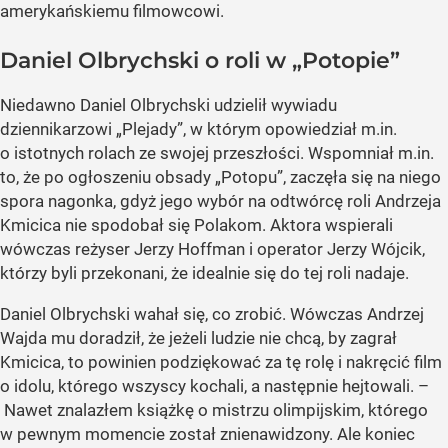
amerykańskiemu filmowcowi.
Daniel Olbrychski o roli w „Potopie”
Niedawno Daniel Olbrychski udzielił wywiadu
dziennikarzowi „Plejady”, w którym opowiedział m.in.
o istotnych rolach ze swojej przeszłości. Wspomniał m.in.
to, że po ogłoszeniu obsady „Potopu”, zaczęła się na niego
spora nagonka, gdyż jego wybór na odtwórcę roli Andrzeja
Kmicica nie spodobał się Polakom. Aktora wspierali
wówczas reżyser Jerzy Hoffman i operator Jerzy Wójcik,
którzy byli przekonani, że idealnie się do tej roli nadaje.
Daniel Olbrychski wahał się, co zrobić. Wówczas Andrzej
Wajda mu doradził, że jeżeli ludzie nie chcą, by zagrał
Kmicica, to powinien podziękować za tę rolę i nakręcić film
o idolu, którego wszyscy kochali, a następnie hejtowali. –
Nawet znalazłem książkę o mistrzu olimpijskim, którego
w pewnym momencie został znienawidzony. Ale koniec