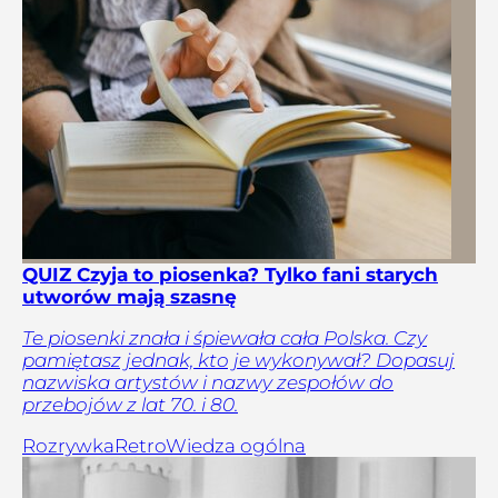
QUIZ Czyja to piosenka? Tylko fani starych
utworów mają szasnę
Te piosenki znała i śpiewała cała Polska. Czy
pamiętasz jednak, kto je wykonywał? Dopasuj
nazwiska artystów i nazwy zespołów do
przebojów z lat 70. i 80.
Rozrywka
Retro
Wiedza ogólna