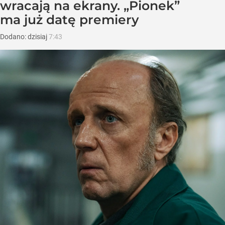
wracają na ekrany. „Pionek”
ma już datę premiery
Dodano:
dzisiaj
7:43