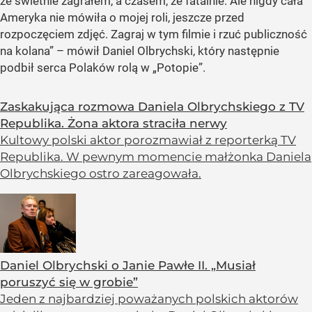
że świetnie zagrałem, a czasem, że fatalnie. Ale nigdy cała
Ameryka nie mówiła o mojej roli, jeszcze przed
rozpoczęciem zdjęć. Zagraj w tym filmie i rzuć publiczność
na kolana” – mówił Daniel Olbrychski, który następnie
podbił serca Polaków rolą w „Potopie”.
Zaskakująca rozmowa Daniela Olbrychskiego z TV
Republika. Żona aktora straciła nerwy
Kultowy polski aktor porozmawiał z reporterką TV
Republika. W pewnym momencie małżonka Daniela
Olbrychskiego ostro zareagowała.
Daniel Olbrychski o Janie Pawłe II. „Musiał
poruszyć się w grobie”
Jeden z najbardziej poważanych polskich aktorów