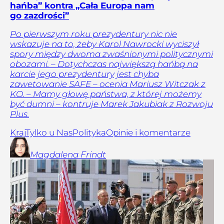
hańba” kontra „Cała Europa nam
go zazdrości”
Po pierwszym roku prezydentury nic nie
wskazuje na to, żeby Karol Nawrocki wyciszył
spory między dwoma zwaśnionymi politycznymi
obozami. – Dotychczas największą hańbą na
karcie jego prezydentury jest chyba
zawetowanie SAFE – ocenia Mariusz Witczak z
KO. – Mamy głowę państwa, z której możemy
być dumni – kontruje Marek Jakubiak z Rozwoju
Plus.
Kraj
Tylko u Nas
Polityka
Opinie i komentarze
Magdalena
Frindt