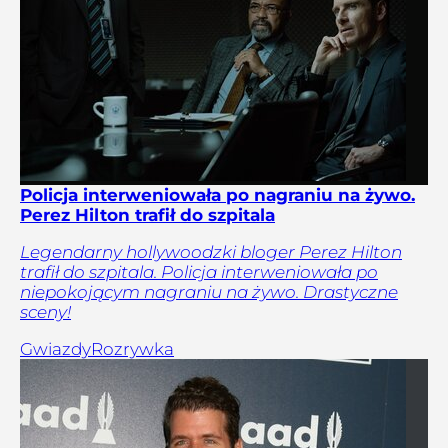
Policja interweniowała po nagraniu na żywo.
Perez Hilton trafił do szpitala
Legendarny hollywoodzki bloger Perez Hilton
trafił do szpitala. Policja interweniowała po
niepokojącym nagraniu na żywo. Drastyczne
sceny!
Gwiazdy
Rozrywka