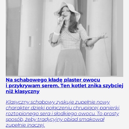
Na schabowego kładę plaster owocu
i przykrywam serem. Ten kotlet znika szybciej
niż klasyczny
Klasyczny schabowy zyskuje zupełnie nowy
charakter dzięki połączeniu chrupiącej panierki,
roztopionego sera i słodkiego owocu. To prosty
sposób, żeby tradycyjny obiad smakował
zupełnie inaczej.