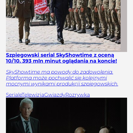
Szpiegowski serial SkyShowtime z oceną
10/10. 393 mln minut oglądania na koncie!
SkyShowtime ma powody do zadowolenia.
Platforma może pochwalić się kolejnymi
mocnymi wynikami produkcji szpiegowskich.
Seriale
Telewizja
Gwiazdy
Rozrywka