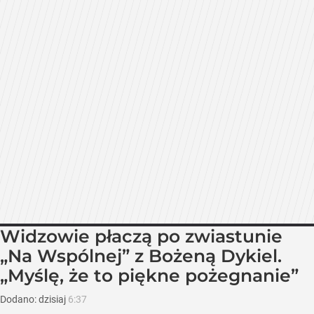
Widzowie płaczą po zwiastunie
„Na Wspólnej” z Bożeną Dykiel.
„Myślę, że to piękne pożegnanie”
Dodano:
dzisiaj
6:37