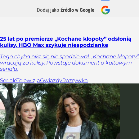
Dodaj jako
źródło w Google
25 lat po premierze „Kochane kłopoty” odsłonią
kulisy. HBO Max szykuje niespodziankę
Tego chyba nikt się nie spodziewał. „Kochane kłopoty”
wracają za kulisy. Powstaje dokument o kultowym
serialu.
Seriale
Telewizja
Gwiazdy
Rozrywka