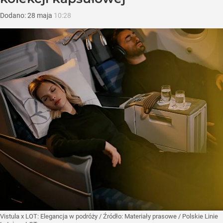
Dodano:
28
maja
10:28
Vistula x LOT: Elegancja w podróży
/ Źródło:
Materiały prasowe
/
Polskie Linie