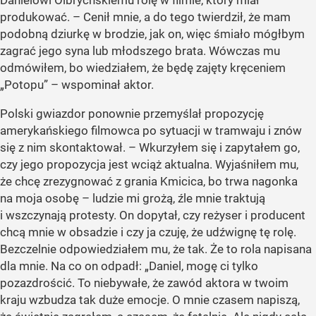
produkować. – Cenił mnie, a do tego twierdził, że mam
podobną dziurkę w brodzie, jak on, więc śmiało mógłbym
zagrać jego syna lub młodszego brata. Wówczas mu
odmówiłem, bo wiedziałem, że będę zajęty kręceniem
„Potopu” – wspominał aktor.
Polski gwiazdor ponownie przemyślał propozycję
amerykańskiego filmowca po sytuacji w tramwaju i znów
się z nim skontaktował. – Wkurzyłem się i zapytałem go,
czy jego propozycja jest wciąż aktualna. Wyjaśniłem mu,
że chcę zrezygnować z grania Kmicica, bo trwa nagonka
na moja osobę – ludzie mi grożą, źle mnie traktują
i wszczynają protesty. On dopytał, czy reżyser i producent
chcą mnie w obsadzie i czy ja czuję, że udźwignę tę rolę.
Bezczelnie odpowiedziałem mu, że tak. Że to rola napisana
dla mnie. Na co on odpadł: „Daniel, mogę ci tylko
pozazdrościć. To niebywałe, że zawód aktora w twoim
kraju wzbudza tak duże emocje. O mnie czasem napiszą,