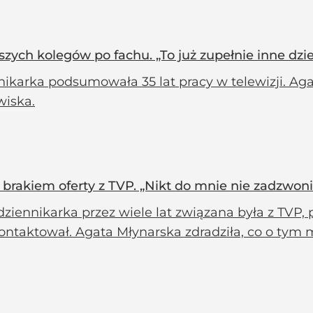
zych kolegów po fachu. „To już zupełnie inne dzi
ikarka podsumowała 35 lat pracy w telewizji. Aga
wiska.
rakiem oferty z TVP. „Nikt do mnie nie zadzwoni
ziennikarka przez wiele lat związana była z TVP, p
ontaktował. Agata Młynarska zdradziła, co o tym m