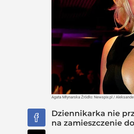
Agata Młynarska
Źródło:
Newspix.pl
/
Aleksande
Dziennikarka nie pr
na zamieszczenie d