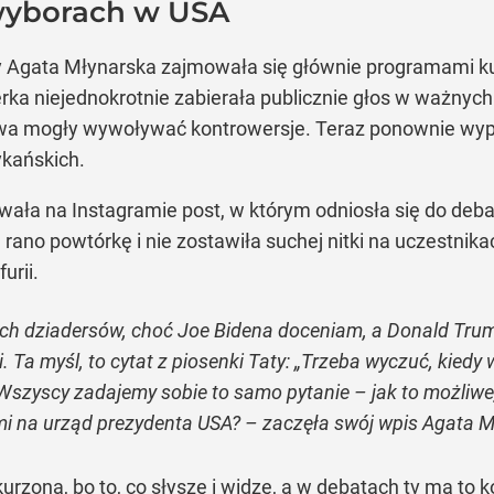
wyborach w USA
ry Agata Młynarska zajmowała się głównie programami ku
terka niejednokrotnie zabierała publicznie głos w ważnyc
słowa mogły wywoływać kontrowersje. Teraz ponownie wyp
ykańskich.
wała na Instagramie post, w którym odniosła się do de
ła rano powtórkę i nie zostawiła suchej nitki na uczestni
urii.
ch dziadersów, choć Joe Bidena doceniam, a Donald Trum
 Ta myśl, to cytat z piosenki Taty: „Trzeba wyczuć, kiedy
”. Wszyscy zadajemy sobie to samo pytanie – jak to możli
mi na urząd prezydenta USA? – zaczęła swój wpis Agata M
urzona, bo to, co słyszę i widzę, a w debatach tv ma to