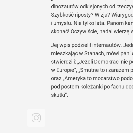
dinozaurów odklejonych od rzeczy
Szybkość riposty? Wizja? Wiarygodn
i umysłu. Nie tylko lata. Panom ka
skonać! Oczywiście, nadal wierzę
Jej wpis podzielił internautów. Je
mieszkając w Stanach, mówi pani o 
stwierdzili: „Jeżeli Demokraci nie 
w Europie”, „Smutne to i zarazem p
oraz „Ameryka to mocarstwo podob
pod postem koleżanki po fachu dod
skutki”.