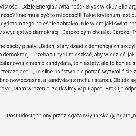
wistości. Gdzie Energia? Witalność? Błysk w oku? Siła
ość? I nie musi być to młodość!!! Takie kryterium jest 
ndydatom tego boleśnie zabrakło. Nie wiem jaki świat nas
 w zwycięstwo demokracji. Bardzo bym chciała. Bardzo. T
dne osoby pisały: „Biden, stary dziad z demencją zniszcz
demokracji. Trzeba tu być i mieszkać, aby wiedzieć, jak 
postanowią zmienić kandydata, to niestety, ale to koniec 
rzerażające”, „To silne państwo nie potrafi wyzwolić si
no nowoczesne, a kandydaci z mchu i staroci. Obudź się
ała: „Mam wrażenie, że tkwimy w pułapce. Brakuje odpowi
Post udostępniony przez Agata Młynarska (@agata_