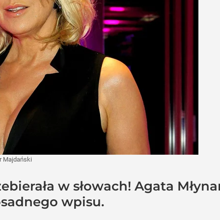
r Majdański
zebierała w słowach! Agata Młyna
osadnego wpisu.