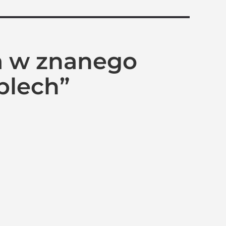
a w znanego
blech”