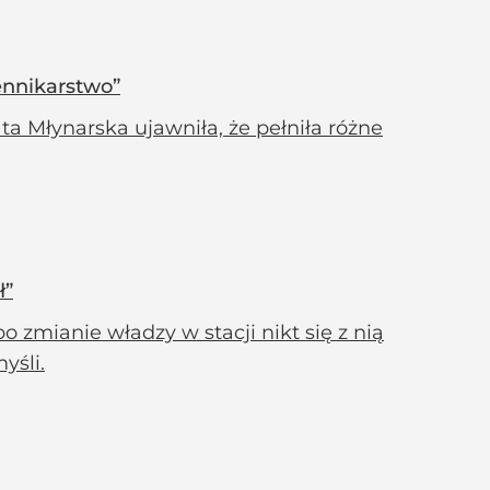
ennikarstwo”
ta Młynarska ujawniła, że pełniła różne
ł”
o zmianie władzy w stacji nikt się z nią
yśli.