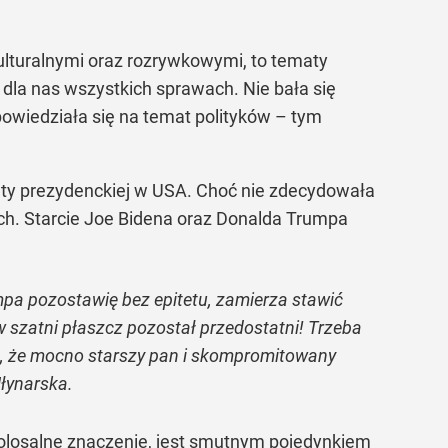
lturalnymi oraz rozrywkowymi, to tematy
h dla nas wszystkich sprawach. Nie bała się
owiedziała się na temat polityków – tym
baty prezydenckiej w USA. Choć nie zdecydowała
kach. Starcie Joe Bidena oraz Donalda Trumpa
pa pozostawię bez epitetu, zamierza stawić
 w szatni płaszcz pozostał przedostatni! Trzeba
we, że mocno starszy pan i skompromitowany
łynarska.
 kolosalne znaczenie, jest smutnym pojedynkiem