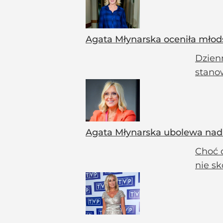
Agata Młynarska oceniła młods
Dzienn
stano
Agata Młynarska ubolewa nad b
Choć d
nie sk