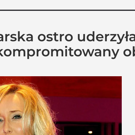
rska ostro uderzył
„Skompromitowany o