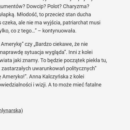
 argumentów? Dowcip? Polot? Charyzma?
pułapką. Młodość, to przecież stan ducha
 czeka, ale nie ma wyjścia, patriarchat musi
ylko, co z tego…” – kontynuowała.
ył Amerykę” czy „Bardzo ciekawe, że nie
naprawdę sytuacja wygląda”. Inni z kolei
świata jaki znamy. To będzie początek piekła tu,
ę z zastarzałych uwarunkowań politycznych”
 Ameryko!”. Anna Kalczyńska z kolei
edzialności i wizji. A to może mieć fatalne
mlynarska)