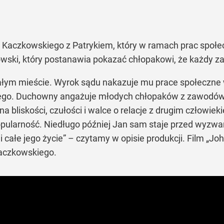
. Kaczkowskiego z Patrykiem, który w ramach prac spo
wski, który postanawia pokazać chłopakowi, że każdy za
łym mieście. Wyrok sądu nakazuje mu prace społeczne 
ego. Duchowny angażuje młodych chłopaków z zawodówk
a bliskości, czułości i walce o relacje z drugim człowieki
ularność. Niedługo później Jan sam staje przed wyzwan
i całe jego życie” – czytamy w opisie produkcji. Film „J
Kaczkowskiego.