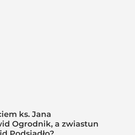
ciem ks. Jana
id Ogrodnik, a zwiastun
wid Podsiadło?