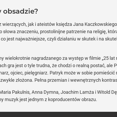
w obsadzie?
 wierzących, jak i ateistów księdza Jana Kaczkowskiego
słowa znaczeniu, prostolinijne patrzenie na religię, któ
 co jest najważniejsze, czyli działaniu w skutek i na sku
my wielokrotnie nagradzanego za występ w filmie „25 la
ch gra jest o tyle trudna, że chodzi o realną postać, ale
harz, ojciec, pielęgniarz. Patryk może w sobie pomieścić
ezwykle złożona. Pełna przemian i wewnętrznych kontrast
. Maria Pakulnis, Anna Dymna, Joachim Lamża i Witold Dę
rny muzyk jest jednym z koproducentów obrazu.