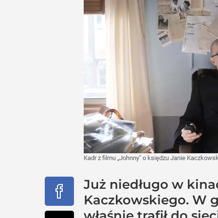
Kadr z filmu „Johnny" o księdzu Janie Kaczkow
Już niedługo w kinac
Kaczkowskiego. W g
właśnie trafił do si