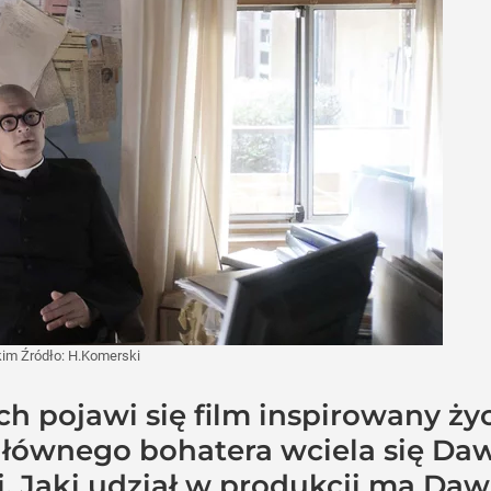
skim
Źródło:
H.Komerski
h pojawi się film inspirowany ży
łównego bohatera wciela się Daw
eci. Jaki udział w produkcji ma Da