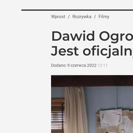
Wprost
/
Rozrywka
/
Filmy
Dawid Ogrod
Jest oficjal
Dodano:
9
czerwca
2022
13:11