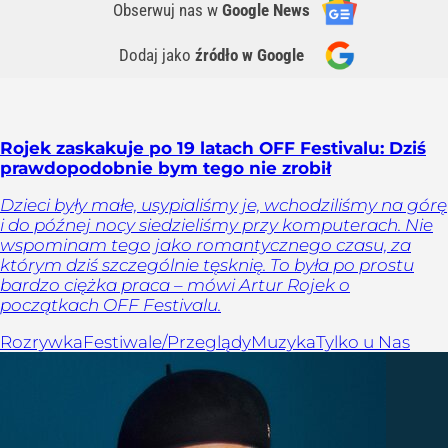
Obserwuj nas
w
Google News
Dodaj jako
źródło w Google
Rojek zaskakuje po 19 latach OFF Festivalu: Dziś
prawdopodobnie bym tego nie zrobił
Dzieci były małe, usypialiśmy je, wchodziliśmy na górę
i do późnej nocy siedzieliśmy przy komputerach. Nie
wspominam tego jako romantycznego czasu, za
którym dziś szczególnie tęsknię. To była po prostu
bardzo ciężka praca – mówi Artur Rojek o
początkach OFF Festivalu.
Rozrywka
Festiwale/Przeglądy
Muzyka
Tylko u Nas