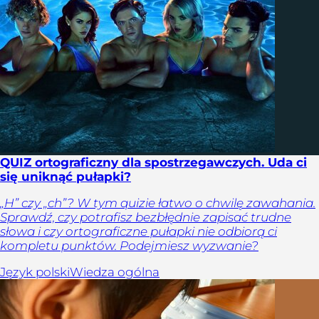
QUIZ ortograficzny dla spostrzegawczych. Uda ci
się uniknąć pułapki?
„H” czy „ch”? W tym quizie łatwo o chwilę zawahania.
Sprawdź, czy potrafisz bezbłędnie zapisać trudne
słowa i czy ortograficzne pułapki nie odbiorą ci
kompletu punktów. Podejmiesz wyzwanie?
Język polski
Wiedza ogólna