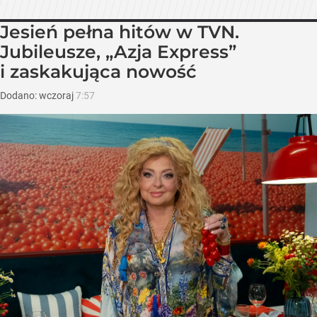
Jesień pełna hitów w TVN.
Jubileusze, „Azja Express”
i zaskakująca nowość
Dodano:
wczoraj
7:57