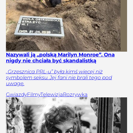
Nazywali ją „polską Marilyn Monroe”. Ona
nigdy nie chciała być skandalistką
„Grzesznica PRL-u” była kimś więcej niż
symbolem seksu. Jej fani nie brali tego pod
uwagę.
Gwiazdy
Filmy
Telewizja
Rozrywka