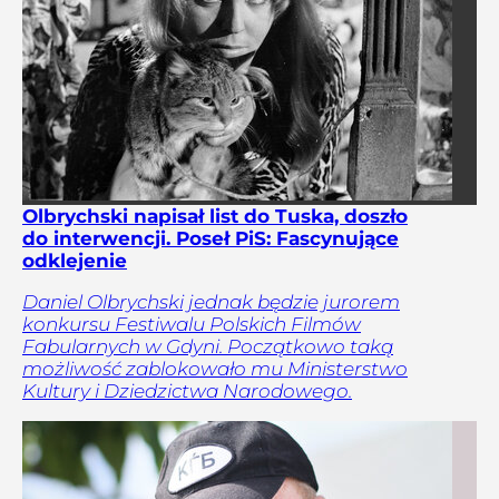
Olbrychski napisał list do Tuska, doszło
do interwencji. Poseł PiS: Fascynujące
odklejenie
Daniel Olbrychski jednak będzie jurorem
konkursu Festiwalu Polskich Filmów
Fabularnych w Gdyni. Początkowo taką
możliwość zablokowało mu Ministerstwo
Kultury i Dziedzictwa Narodowego.