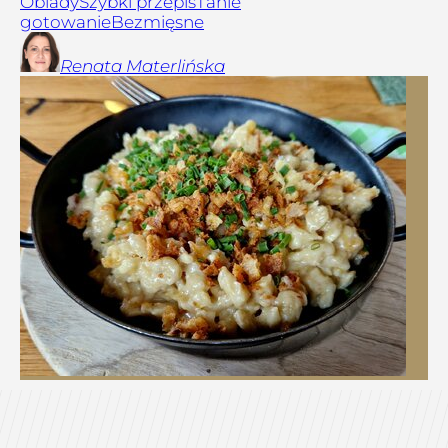
Obiady
Szybki przepis
Tanie
gotowanie
Bezmięsne
Renata
Materlińska