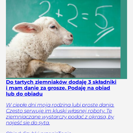
Do tartych ziemniaków dodaję 3 składniki
i mam danie za grosze. Podaję na obiad
lub do obiadu
W ciepłe dni moja rodzina lubi proste dania.
Często serwuję im kluski własnej roboty. Te
ziemniaczane wystarczy podać z okrasą, by
najeść się do syta.