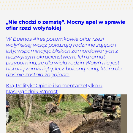
„Nie chodzi o zemstę”. Mocny apel w sprawie
ofiar rzezi wołyńskiej
W Buenos Aires potomkowie ofiar rzezi
wołyńskiej wciąż pokazują rodzinne zdjęcia i
listy, wspominając bliskich zamordowanych z
niezwykłym okrucieństwem. Ich dramat
przypomina, że dla wielu rodzin Wołyń nie jest
historią zamkniętą, lecz bolesną raną, która do
dziś nie została zagojona.
Kraj
Polityka
Opinie i komentarze
Tylko u
Nas
Tygodnik Wprost