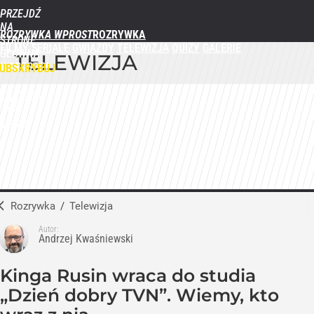
PRZEJDŹ
NA
ROZRYWKA WPROST
STRONĘ
FILMY
SERIALE
GWIAZDY
TELEWIZJA
QUIZY
GALERIE
GŁÓWNĄ
TELEWIZJA
WPROST.PL
UBSKRYBUJ
ZALOGUJ
MENU
Rozrywka
/
Telewizja
Autor:
Andrzej Kwaśniewski
Kinga Rusin wraca do studia
„Dzień dobry TVN”. Wiemy, kto