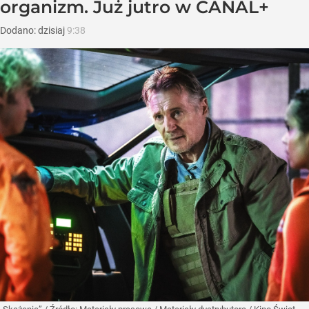
organizm. Już jutro w CANAL+
Dodano:
dzisiaj
9:38