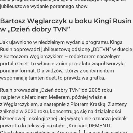
jubileuszowe wydanie porannego show.
Bartosz Węglarczyk u boku Kingi Rusin
w „Dzień dobry TVN”
Jak ujawniono w niedzielnym wydaniu programu, Kinga
Rusin poprowadzi jubileuszową odsłonę „DDTVN” w duecie
z Bartoszem Węglarczykiem – redaktorem naczelnym
portalu Onet. To właśnie z nim przez lata współtworzyła
poranny format. Dla widzów, którzy z sentymentem
wspominają tamten duet, to prawdziwa gratka.
Rusin prowadziła „Dzień dobry TVN” od 2005 roku –
najpierw z Marcinem Mellerem, później właśnie
z Węglarczykiem, a następnie z Piotrem Kraśką. Z anteny
zniknęła w 2020 roku, koncentrując się na działalności
biznesowej i ekologicznej. Jej występ nie oznacza jednak
powrotu do telewizji na stałe. „Kochani, DEMENTI!
Obudziłam się właśnie w Amazonii [...] i wszędzie czytam,