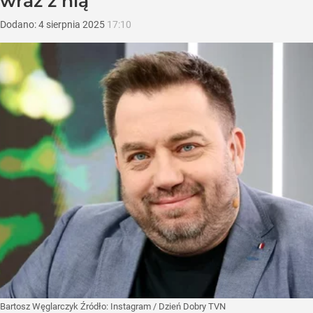
wraz z nią
Dodano:
4
sierpnia
2025
17:10
Bartosz Węglarczyk
Źródło:
Instagram
/
Dzień Dobry TVN