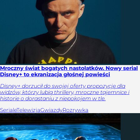
Mroczny świat bogatych nastolatków. Nowy serial
Disney+ to ekranizacja głośnej powieści
Disney+ dorzucił do swojej oferty propozycję dla
widzów, którzy lubią thrillery, mroczne tajemnice i
historie o dorastaniu z niepokojem w tle.
Seriale
Telewizja
Gwiazdy
Rozrywka