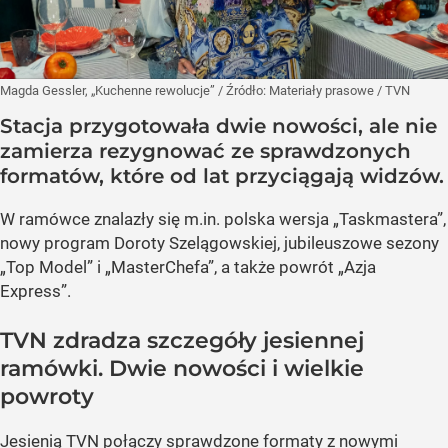
Magda Gessler, „Kuchenne rewolucje”
/ Źródło:
Materiały prasowe
/
TVN
Stacja przygotowała dwie nowości, ale nie
zamierza rezygnować ze sprawdzonych
formatów, które od lat przyciągają widzów.
W ramówce znalazły się m.in. polska wersja „Taskmastera”,
nowy program Doroty Szelągowskiej, jubileuszowe sezony
„Top Model” i „MasterChefa”, a także powrót „Azja
Express”.
TVN zdradza szczegóły jesiennej
ramówki. Dwie nowości i wielkie
powroty
Jesienią TVN połączy sprawdzone formaty z nowymi