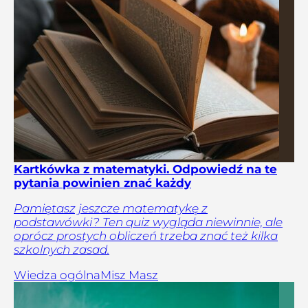
Kartkówka z matematyki. Odpowiedź na te
pytania powinien znać każdy
Pamiętasz jeszcze matematykę z
podstawówki? Ten quiz wygląda niewinnie, ale
oprócz prostych obliczeń trzeba znać też kilka
szkolnych zasad.
Wiedza ogólna
Misz Masz