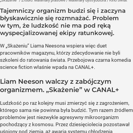
„Skażenie”
/ Źródło:
Materiały prasowe
/
Materiały dystrybutora / Kino Świat
Tajemniczy organizm budzi się i zaczyna
błyskawicznie się rozmnażać. Problem
w tym, że ludzkość nie ma pod ręką
wyspecjalizowanej ekipy ratunkowej.
W „Skażeniu” Liama Neesona wspiera więc duet
pracowników magazynu, którzy zdecydowanie nie byli
szkoleni do ratowania świata. Przebojowa czarna komedia
science fiction właśnie wpada na CANAL+.
Liam Neeson walczy z zabójczym
organizmem. „Skażenie” w CANAL+
Ludzkość po raz kolejny musi zmierzyć się z zagrożeniem,
którego sama nie powinna była budzić. Tym razem źródłem
problemów jest niezwykle agresywny mikroorganizm
pochodzący z kosmosu. Przez dziesięciolecia pozostawał
uśpiony pod ziemią, aż awaria systemu chłodzenia