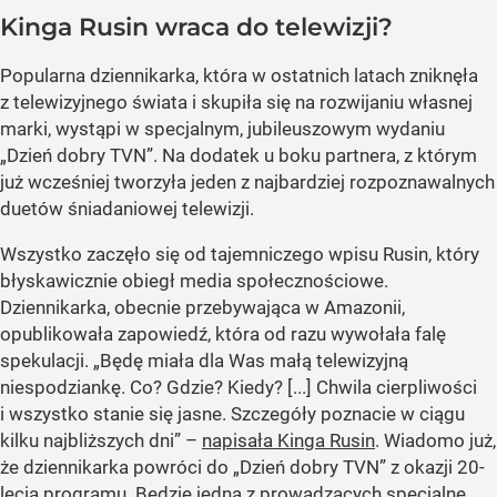
Kinga Rusin wraca do telewizji?
Popularna dziennikarka, która w ostatnich latach zniknęła
z telewizyjnego świata i skupiła się na rozwijaniu własnej
marki, wystąpi w specjalnym, jubileuszowym wydaniu
„Dzień dobry TVN”. Na dodatek u boku partnera, z którym
już wcześniej tworzyła jeden z najbardziej rozpoznawalnych
duetów śniadaniowej telewizji.
Wszystko zaczęło się od tajemniczego wpisu Rusin, który
błyskawicznie obiegł media społecznościowe.
Dziennikarka, obecnie przebywająca w Amazonii,
opublikowała zapowiedź, która od razu wywołała falę
spekulacji. „Będę miała dla Was małą telewizyjną
niespodziankę. Co? Gdzie? Kiedy? [...] Chwila cierpliwości
i wszystko stanie się jasne. Szczegóły poznacie w ciągu
kilku najbliższych dni” –
napisała Kinga Rusin
. Wiadomo już,
że dziennikarka powróci do „Dzień dobry TVN” z okazji 20-
lecia programu. Będzie jedną z prowadzących specjalne,