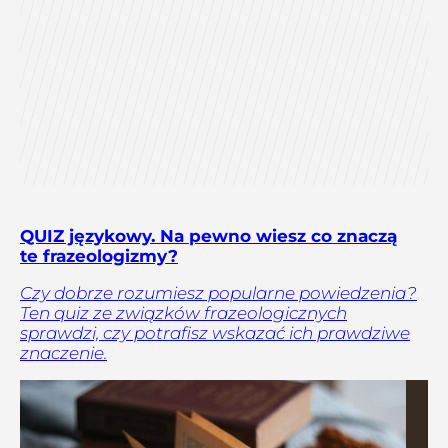
QUIZ językowy. Na pewno wiesz co znaczą
te frazeologizmy?
Czy dobrze rozumiesz popularne powiedzenia?
Ten quiz ze związków frazeologicznych
sprawdzi, czy potrafisz wskazać ich prawdziwe
znaczenie.