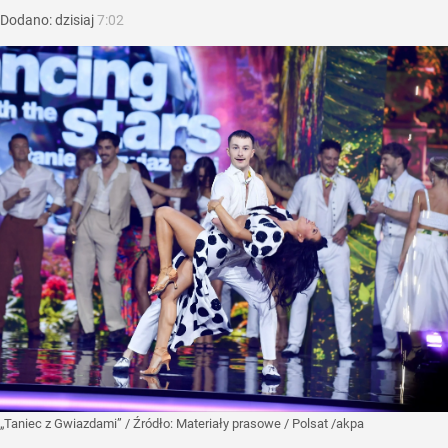
Dodano:
dzisiaj
7:02
„Taniec z Gwiazdami”
/ Źródło:
Materiały prasowe
/
Polsat /akpa