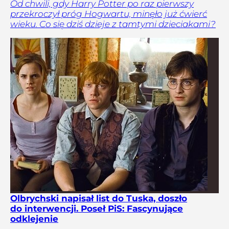
Od chwili, gdy Harry Potter po raz pierwszy
przekroczył próg Hogwartu, minęło już ćwierć
wieku. Co się dziś dzieje z tamtymi dzieciakami?
Olbrychski napisał list do Tuska, doszło
do interwencji. Poseł PiS: Fascynujące
odklejenie