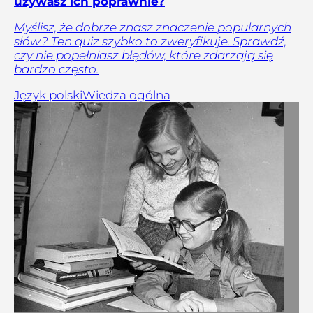
używasz ich poprawnie?
Myślisz, że dobrze znasz znaczenie popularnych
słów? Ten quiz szybko to zweryfikuje. Sprawdź,
czy nie popełniasz błędów, które zdarzają się
bardzo często.
Język polski
Wiedza ogólna