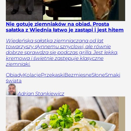
Nie gotuję ziemniaków na obiad. Prosta
sałatka z Wiednia łatwo je zastąpi i jest hitem
Wiedeńska sałatka ziemniaczana od lat
towarzyszy słynnemu sznyclowi, ale równie
dobrze sprawdza się podczas grilla. Jest lekka,
kremowa i świetnie zastępuje klasyczne
ziemniaki.
Obiady
Kolacje
Przekąski
Bezmięsne
Słone
Smaki
świata
Adrian
Stankiewicz