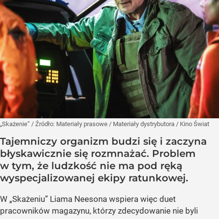
„Skażenie”
/ Źródło:
Materiały prasowe
/
Materiały dystrybutora / Kino Świat
Tajemniczy organizm budzi się i zaczyna
błyskawicznie się rozmnażać. Problem
w tym, że ludzkość nie ma pod ręką
wyspecjalizowanej ekipy ratunkowej.
W „Skażeniu” Liama Neesona wspiera więc duet
pracowników magazynu, którzy zdecydowanie nie byli