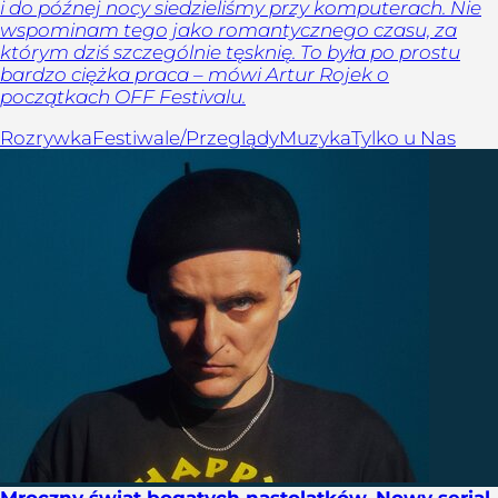
i do późnej nocy siedzieliśmy przy komputerach. Nie
wspominam tego jako romantycznego czasu, za
którym dziś szczególnie tęsknię. To była po prostu
bardzo ciężka praca – mówi Artur Rojek o
początkach OFF Festivalu.
Rozrywka
Festiwale/Przeglądy
Muzyka
Tylko u Nas
Mroczny świat bogatych nastolatków. Nowy serial