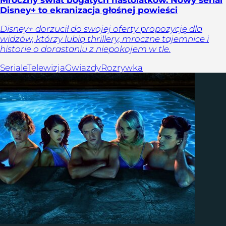
Disney+ to ekranizacja głośnej powieści
Disney+ dorzucił do swojej oferty propozycję dla
widzów, którzy lubią thrillery, mroczne tajemnice i
historie o dorastaniu z niepokojem w tle.
Seriale
Telewizja
Gwiazdy
Rozrywka