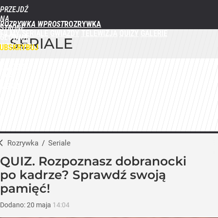
PRZEJDŹ
NA
ROZRYWKA WPROST
STRONĘ
FILMY
SERIALE
GWIAZDY
TELEWIZJA
QUIZY
GALERIE
GŁÓWNĄ
SERIALE
WPROST.PL
UBSKRYBUJ
ZALOGUJ
MENU
Rozrywka
/
Seriale
QUIZ. Rozpoznasz dobranocki
po kadrze? Sprawdź swoją
pamięć!
Dodano:
20
maja
14:04