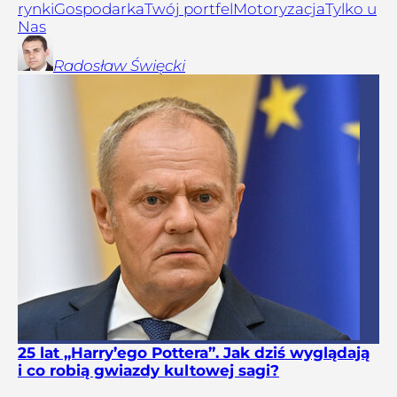
rynki
Gospodarka
Twój portfel
Motoryzacja
Tylko u
Nas
Radosław
Święcki
25 lat „Harry’ego Pottera”. Jak dziś wyglądają
i co robią gwiazdy kultowej sagi?