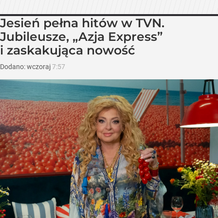
Jesień pełna hitów w TVN.
Jubileusze, „Azja Express”
i zaskakująca nowość
Dodano:
wczoraj
7:57