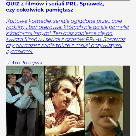
QUIZ z filmów i seriali PRL. Sprawdź,
czy cokolwiek pamiętasz
Kultowe komedie, seriale oglądane przez całe
rodziny i bohaterowie, których nie da się pomylić
z żadnymi innymi. Ten quiz zabierze cię do
świata filmów i seriali z czasów PRL-u. Sprawdź,
czy poradzisz sobie także z mniej oczywistymi
pytaniami.
Retro
Rozrywka