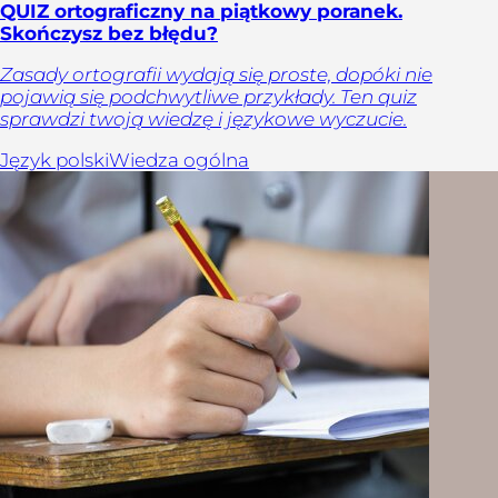
QUIZ ortograficzny na piątkowy poranek.
Skończysz bez błędu?
Zasady ortografii wydają się proste, dopóki nie
pojawią się podchwytliwe przykłady. Ten quiz
sprawdzi twoją wiedzę i językowe wyczucie.
Język polski
Wiedza ogólna