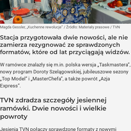
Magda Gessler, „Kuchenne rewolucje”
/ Źródło:
Materiały prasowe
/
TVN
Stacja przygotowała dwie nowości, ale nie
zamierza rezygnować ze sprawdzonych
formatów, które od lat przyciągają widzów.
W ramówce znalazły się m.in. polska wersja „Taskmastera”,
nowy program Doroty Szelągowskiej, jubileuszowe sezony
„Top Model” i „MasterChefa”, a także powrót „Azja
Express”.
TVN zdradza szczegóły jesiennej
ramówki. Dwie nowości i wielkie
powroty
Jesienią TVN połączy sprawdzone formaty z nowymi