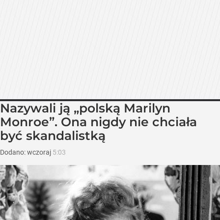
Nazywali ją „polską Marilyn
Monroe”. Ona nigdy nie chciała
być skandalistką
Dodano:
wczoraj
5:03