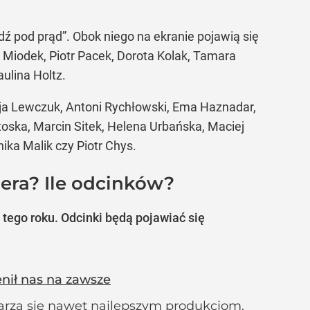
dź pod prąd”. Obok niego na ekranie pojawią się
 Miodek, Piotr Pacek, Dorota Kolak, Tamara
ulina Holtz.
cja Lewczuk, Antoni Rychłowski, Ema Haznadar,
oska, Marcin Sitek, Helena Urbańska, Maciej
ika Malik czy Piotr Chys.
iera? Ile odcinków?
 tego roku. Odcinki
będą pojawiać się
enił nas na zawsze
zdarza się nawet najlepszym produkcjom.