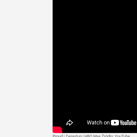
Proud | Zwiastun | HBO Max
Źródło:
YouTube