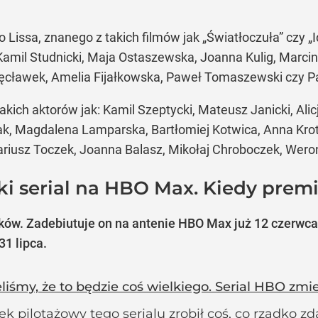
Lissa, znanego z takich filmów jak „Światłoczuła” czy „I
amil Studnicki, Maja Ostaszewska, Joanna Kulig, Marcin
ęcławek, Amelia Fijałkowska, Paweł Tomaszewski czy Pa
kich aktorów jak: Kamil Szeptycki, Mateusz Janicki, Ali
k, Magdalena Lamparska, Bartłomiej Kotwica, Anna Krot
ariusz Toczek, Joanna Balasz, Mikołaj Chroboczek, Weron
ki serial na HBO Max. Kiedy prem
inków. Zadebiutuje on na antenie HBO Max już 12 czerwca
31 lipca.
iśmy, że to będzie coś wielkiego. Serial HBO zmi
k pilotażowy tego serialu zrobił coś, co rzadko 