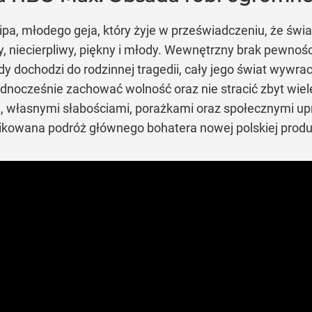
lipa, młodego geja, który żyje w przeświadczeniu, że świat
ny, niecierpliwy, piękny i młody. Wewnętrzny brak pewno
dy dochodzi do rodzinnej tragedii, cały jego świat wywrac
nocześnie zachować wolność oraz nie stracić zbyt wiel
, własnymi słabościami, porażkami oraz społecznymi up
likowana podróż głównego bohatera nowej polskiej produk