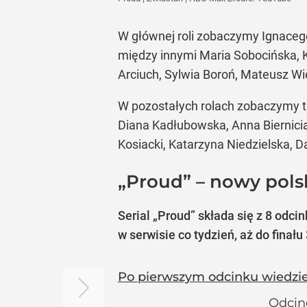
W głównej roli zobaczymy Ignacego 
między innymi Maria Sobocińska, K
Arciuch, Sylwia Boroń, Mateusz Wi
W pozostałych rolach zobaczymy ta
Diana Kadłubowska, Anna Biernicia
Kosiacki, Katarzyna Niedzielska, D
„Proud” – nowy pols
Serial „Proud” składa się z 8 odc
w serwisie co tydzień, aż do finału 
Po pierwszym odcinku wiedziel
Odcine