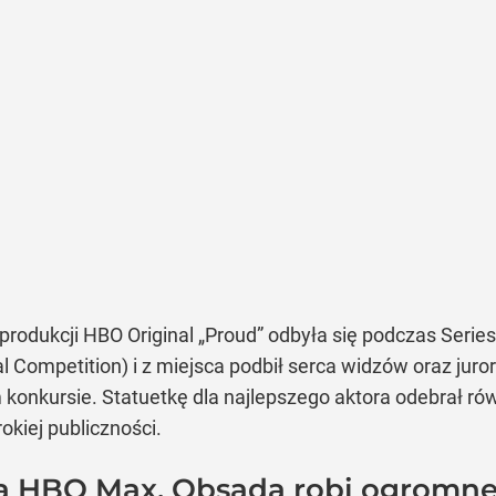
produkcji HBO Original „Proud” odbyła się podczas Serie
l Competition) i z miejsca podbił serca widzów oraz ju
kursie. Statuetkę dla najlepszego aktora odebrał równi
okiej publiczności.
na HBO Max. Obsada robi ogromne