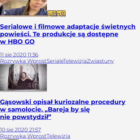
Galeria
Serialowe i filmowe adaptacje świetnych
powieści. Te produkcje są dostępne
w HBO GO
11
sie
2020
11:36
Rozrywka Wprost
Seriale
Telewizja
Zwiastuny
Gąsowski opisał kuriozalne procedury
w samolocie. „Bareja by się
nie powstydził”
10
sie
2020
21:57
Rozrywka Wprost
Telewizja