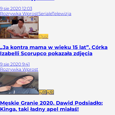
9
sie
2020
12:03
Rozrywka Wprost
Seriale
Telewizja
Quiz
„Ja kontra mama w wieku 15 lat”. Córka
Izabelli Scorupco pokazała zdjęcia
9
sie
2020
9:41
Rozrywka Wprost
Galeria
Męskie Granie 2020. Dawid Podsiadło:
Kinga, taki ładny apel miałaś!