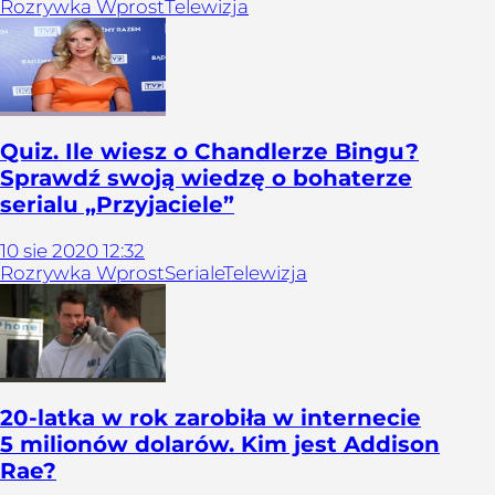
Rozrywka Wprost
Telewizja
Quiz. Ile wiesz o Chandlerze Bingu?
Sprawdź swoją wiedzę o bohaterze
serialu „Przyjaciele”
10
sie
2020
12:32
Rozrywka Wprost
Seriale
Telewizja
20-latka w rok zarobiła w internecie
5 milionów dolarów. Kim jest Addison
Rae?