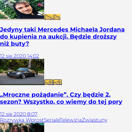
Wideo
Jedyny taki Mercedes Michaela Jordana
do kupienia na aukcji. Będzie droższy
niż buty?
12
sie
2020
14:02
Galeria
„Mroczne pożądanie”. Czy będzie 2.
sezon? Wszystko, co wiemy do tej pory
12
sie
2020
8:07
Rozrywka Wprost
Seriale
Telewizja
Zwiastuny