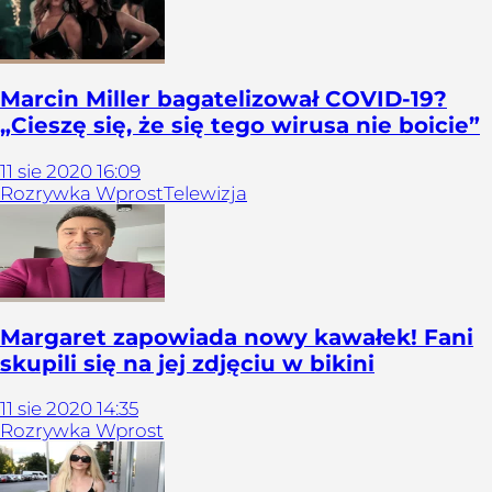
Marcin Miller bagatelizował COVID-19?
„Cieszę się, że się tego wirusa nie boicie”
11
sie
2020
16:09
Rozrywka Wprost
Telewizja
Margaret zapowiada nowy kawałek! Fani
skupili się na jej zdjęciu w bikini
11
sie
2020
14:35
Rozrywka Wprost