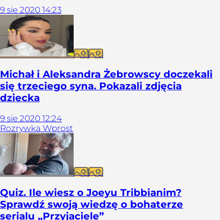
9
sie
2020
14:23
Galeria
Michał i Aleksandra Żebrowscy doczekali
się trzeciego syna. Pokazali zdjęcia
dziecka
9
sie
2020
12:24
Rozrywka Wprost
Galeria
Quiz. Ile wiesz o Joeyu Tribbianim?
Sprawdź swoją wiedzę o bohaterze
serialu „Przyjaciele”