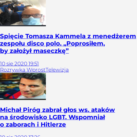
Spięcie Tomasza Kammela z menedżerem
zespołu disco polo. „Poprosiłem,
by założył maseczkę”
10
sie
2020
19:51
Rozrywka Wprost
Telewizja
Michał Piróg zabrał głos ws. ataków
na środowisko LGBT. Wspomniał
o zaborach i Hitlerze