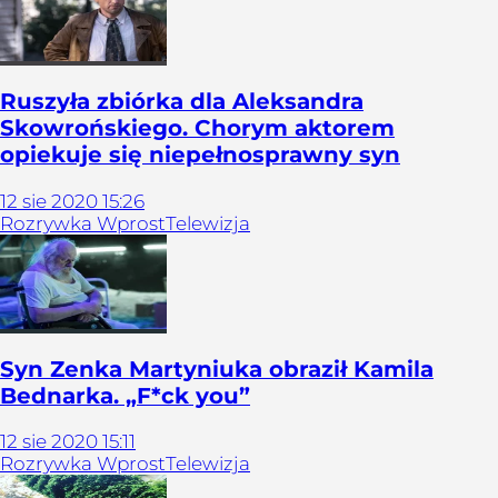
Ruszyła zbiórka dla Aleksandra
Skowrońskiego. Chorym aktorem
opiekuje się niepełnosprawny syn
12
sie
2020
15:26
Rozrywka Wprost
Telewizja
Syn Zenka Martyniuka obraził Kamila
Bednarka. „F*ck you”
12
sie
2020
15:11
Rozrywka Wprost
Telewizja