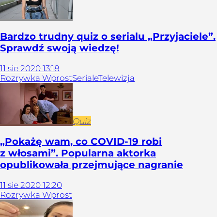
Bardzo trudny quiz o serialu „Przyjaciele”.
Sprawdź swoją wiedzę!
11
sie
2020
13:18
Rozrywka Wprost
Seriale
Telewizja
Quiz
„Pokażę wam, co COVID-19 robi
z włosami”. Popularna aktorka
opublikowała przejmujące nagranie
11
sie
2020
12:20
Rozrywka Wprost