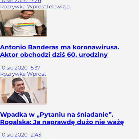
10
sie
2020
17:26
Rozrywka Wprost
Telewizja
Antonio Banderas ma koronawirusa.
Aktor obchodzi dziś 60. urodziny
10
sie
2020
15:37
Rozrywka Wprost
Wpadka w „Pytaniu na śniadanie”.
Rogalska: Ja naprawdę dużo nie ważę
10
sie
2020
12:43