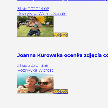
31
sie
2020
14:06
Rozrywka Wprost
Seriale
Galeria
Joanna Kurowska oceniła zdjęcia có
31
sie
2020
13:58
Rozrywka Wprost
Galeria