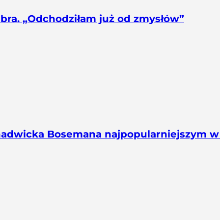
bra. „Odchodziłam już od zmysłów”
hadwicka Bosemana najpopularniejszym w h