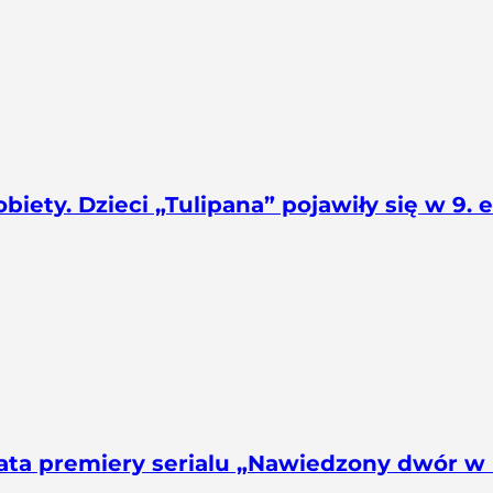
biety. Dzieci „Tulipana” pojawiły się w 9. 
data premiery serialu „Nawiedzony dwór w B