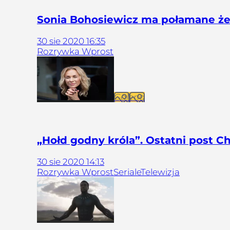
Sonia Bohosiewicz ma połamane że
30
sie
2020
16:35
Rozrywka Wprost
Galeria
„Hołd godny króla”. Ostatni post C
30
sie
2020
14:13
Rozrywka Wprost
Seriale
Telewizja