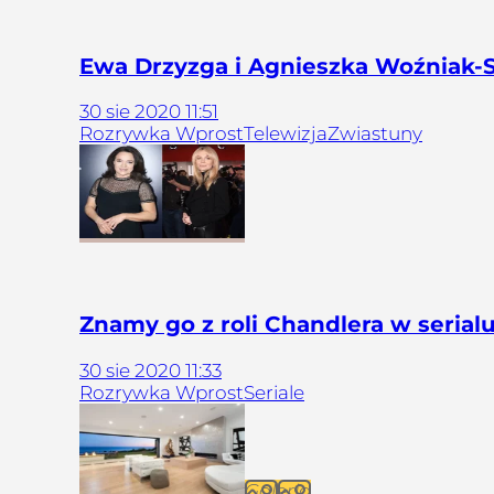
Ewa Drzyzga i Agnieszka Woźniak-
30
sie
2020
11:51
Rozrywka Wprost
Telewizja
Zwiastuny
Znamy go z roli Chandlera w serial
30
sie
2020
11:33
Rozrywka Wprost
Seriale
Galeria