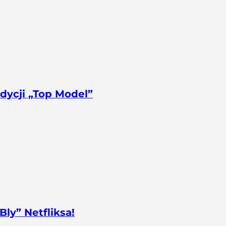
edycji „Top Model”
ly” Netfliksa!