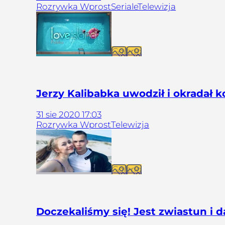
Rozrywka Wprost
Seriale
Telewizja
Galeria
Jerzy Kalibabka uwodził i okradał ko
31
sie
2020
17:03
Rozrywka Wprost
Telewizja
Galeria
Doczekaliśmy się! Jest zwiastun i 