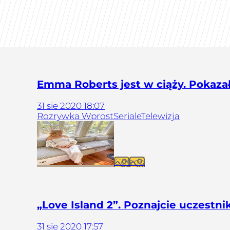
Emma Roberts jest w ciąży. Pokazała
31
sie
2020
18:07
Rozrywka Wprost
Seriale
Telewizja
Galeria
„Love Island 2”. Poznajcie uczestn
31
sie
2020
17:57