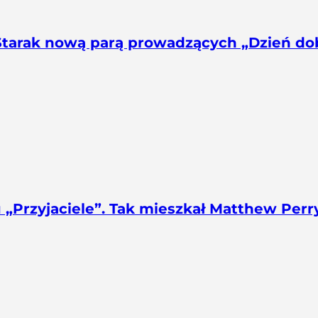
Starak nową parą prowadzących „Dzień do
u „Przyjaciele”. Tak mieszkał Matthew Perr