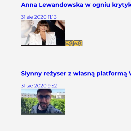
Anna Lewandowska w ogniu krytyki
31
sie
2020
11:13
Galeria
Słynny reżyser z własną platformą
31
sie
2020
9:52