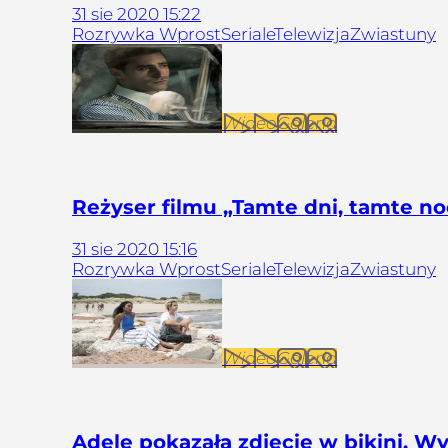
31
sie
2020
15:22
Rozrywka Wprost
Seriale
Telewizja
Zwiastuny
Wideo
Galeria
Reżyser filmu „Tamte dni, tamte no
31
sie
2020
15:16
Rozrywka Wprost
Seriale
Telewizja
Zwiastuny
Wideo
Galeria
Adele pokazała zdjęcie w bikini. 