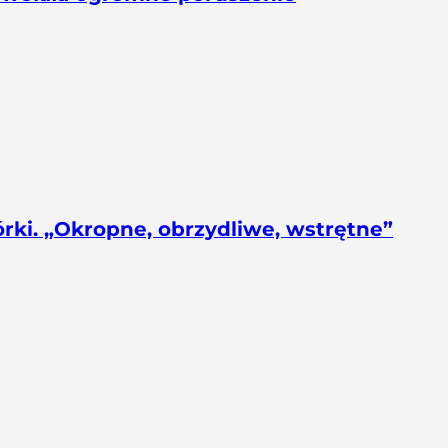
rki. „Okropne, obrzydliwe, wstrętne”