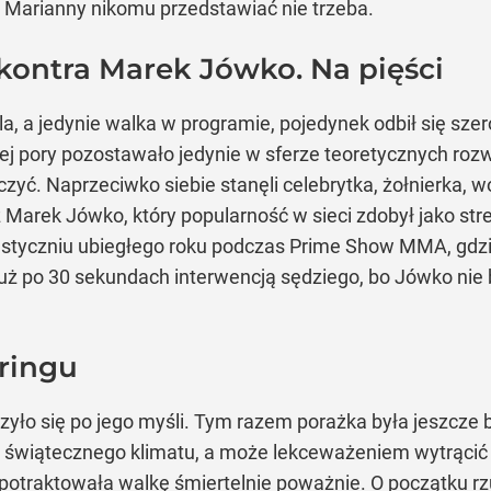
”. Marianny nikomu przedstawiać nie trzeba.
kontra Marek Jówko. Na pięści
ala, a jedynie walka w programie, pojedynek odbił się sz
tej pory pozostawało jedynie w sferze teoretycznych ro
czyć. Naprzeciwko siebie stanęli celebrytka, żołnierka, w
Marek Jówko, który popularność w sieci zdobył jako str
 w styczniu ubiegłego roku podczas Prime Show MMA, gdz
uż po 30 sekundach interwencją sędziego, bo Jówko nie b
 ringu
oczyło się po jego myśli. Tym razem porażka była jeszcz
o świątecznego klimatu, a może lekceważeniem wytrącić 
potraktowała walkę śmiertelnie poważnie. O początku rz