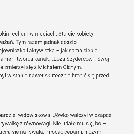
erokim echem w mediach. Starcie kobiety
zważań. Tym razem jednak doszło
ojowniczka i aktywistka – jak sama siebie
eamer i twórca kanału „Loża Szyderców”. Swój
ie zmierzył się z Michałem Cichym.
ył w stanie nawet skutecznie bronić się przed
e bardziej widowiskowa. Jówko walczył w czapce
rywalkę z równowagi. Nie udało mu się, bo —
uciła się na rywala, młócąc cepami, niczym