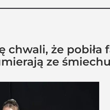
ę chwali, że pobiła 
umierają ze śmiech