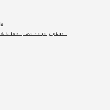
ie
ołała burzę swoimi poglądami.