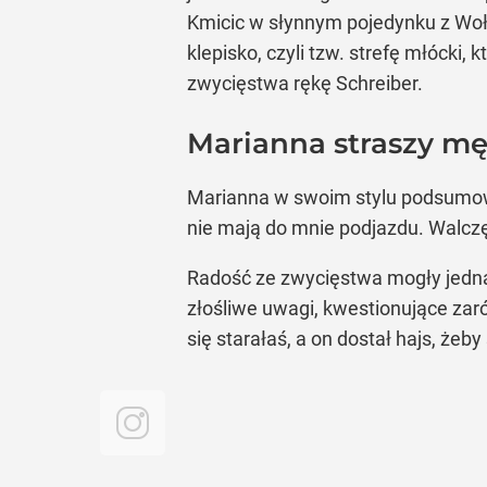
Kmicic w słynnym pojedynku z Woł
klepisko, czyli tzw. strefę młócki
zwycięstwa rękę Schreiber.
Marianna straszy m
Marianna w swoim stylu podsumow
nie mają do mnie podjazdu. Walczę
Radość ze zwycięstwa mogły jedna
złośliwe uwagi, kwestionujące zar
się starałaś, a on dostał hajs, żeb