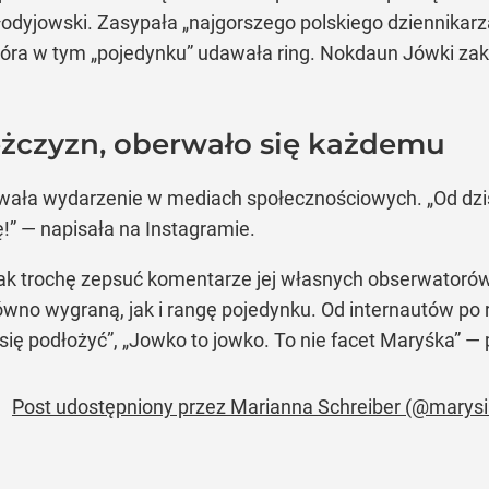
odyjowski. Zasypała „najgorszego polskiego dziennikarz
, która w tym „pojedynku” udawała ring. Nokdaun Jówki za
ężczyzn, oberwało się każdemu
ała wydarzenie w mediach społecznościowych. „Od dzi
!” — napisała na Instagramie.
k trochę zepsuć komentarze jej własnych obserwatorów
ówno wygraną, jak i rangę pojedynku. Od internautów po
y się podłożyć”, „Jowko to jowko. To nie facet Maryśka” —
Post udostępniony przez Marianna Schreiber (@marysi