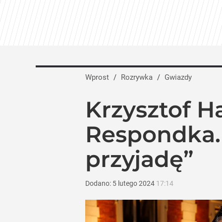
Wprost
/
Rozrywka
/
Gwiazdy
Krzysztof H
Respondka. 
przyjadę”
Dodano:
5
lutego
2024
17:14