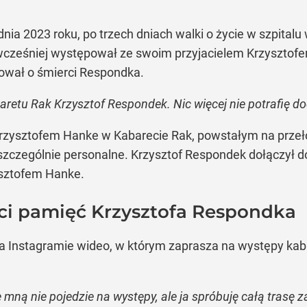
nia 2023 roku, po trzech dniach walki o życie w szpitalu
 wcześniej występował ze swoim przyjacielem Krzysztofe
mował o śmierci Respondka.
baretu Rak Krzysztof Respondek. Nic więcej nie potrafię d
rzysztofem Hanke w Kabarecie Rak, powstałym na przełom
zczególnie personalne. Krzysztof Respondek dołączył do 
ysztofem Hanke.
ci pamięć Krzysztofa Respondka
a Instagramie wideo, w którym zaprasza na występy kaba
 mną nie pojedzie na występy, ale ja spróbuję całą trasę