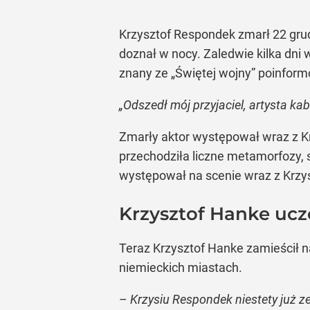
Krzysztof Respondek zmarł 22 grud
doznał w nocy. Zaledwie kilka dni
znany ze „Świętej wojny” poinfor
„Odszedł mój przyjaciel, artysta ka
Zmarły aktor występował wraz z K
przechodziła liczne metamorfozy, s
występował na scenie wraz z Krz
Krzysztof Hanke ucz
Teraz Krzysztof Hanke zamieścił n
niemieckich miastach.
–
Krzysiu Respondek niestety już ze