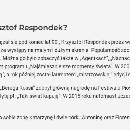
sztof Respondek?
zał się pod koniec lat 90., Krzysztof Respondek przez wi
e występy na małym i dużym ekranie. Popularność zdobył,
. Można go było zobaczyć także w „Agentkach”, „Naznac
 programu „Najśmieszniejsze momenty świata”. W 2008 rok
”, a rok później został laureatem „mistrzowskiej” edycji
Berega Rossii” zdobył główną nagrodę na Festiwalu Piose
ytę pt. „Taki świat kupuję”. W 2015 roku natomiast ucze
sobie żonę Katarzynę i dwie córki: Antoninę oraz Floren