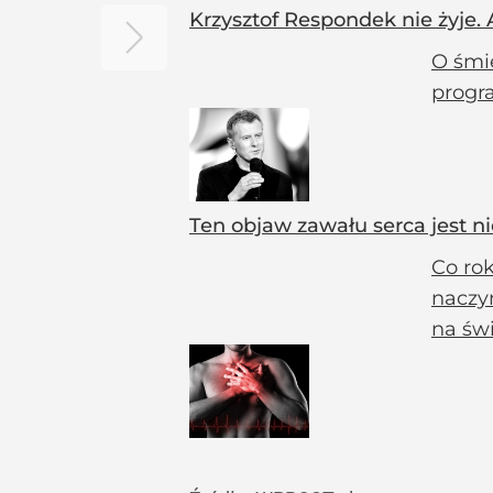
Krzysztof Respondek nie żyje. 
O śmie
progr
Ten objaw zawału serca jest ni
Co ro
naczy
na świ