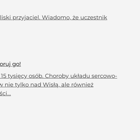
iski przyjaciel. Wiadomo, że uczestnik
oruj go!
15 tysięcy osób. Choroby układu sercowo-
 nie tylko nad Wisłą, ale również
i...