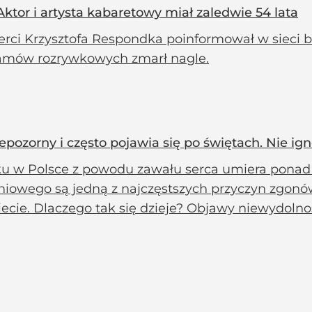
Aktor i artysta kabaretowy miał zaledwie 54 lata
rci Krzysztofa Respondka poinformował w sieci bl
amów rozrywkowych zmarł nagle.
epozorny i często pojawia się po świętach. Nie ign
ku w Polsce z powodu zawału serca umiera ponad 
niowego są jedną z najczęstszych przyczyn zgonów
ecie. Dlaczego tak się dzieje? Objawy niewydolnośc