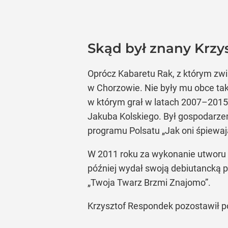
Skąd był znany Krzy
Oprócz Kabaretu Rak, z którym zwią
w Chorzowie. Nie były mu obce takż
w którym grał w latach 2007–2015
Jakuba Kolskiego. Był gospodarzem
programu Polsatu „Jak oni śpiewają
W 2011 roku za wykonanie utworu „
później wydał swoją debiutancką pł
„Twoja Twarz Brzmi Znajomo”.
Krzysztof Respondek pozostawił po 