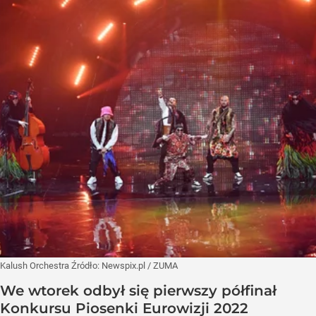
Kalush Orchestra
Źródło:
Newspix.pl
/
ZUMA
We wtorek odbył się pierwszy półfinał
Konkursu Piosenki Eurowizji 2022