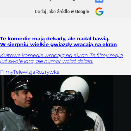
Dodaj jako
źródło w Google
Te komedie mają dekady, ale nadal bawią.
W sierpniu wielkie gwiazdy wracają na ekran
Kultowe komedie wracają na ekran. Te filmy mają
już swoje lata, ale humor wciąż działa.
Filmy
Telewizja
Rozrywka