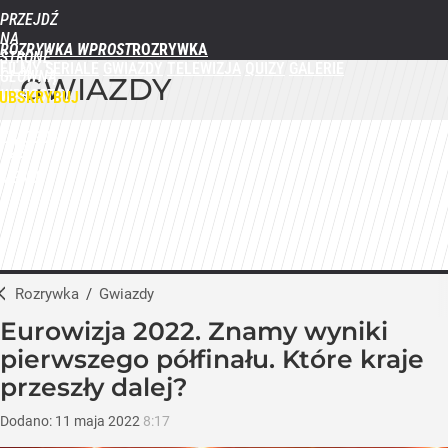
PRZEJDŹ
NA
ROZRYWKA WPROST
STRONĘ
FILMY
SERIALE
GWIAZDY
TELEWIZJA
QUIZY
GALERIE
GŁÓWNĄ
GWIAZDY
WPROST.PL
UBSKRYBUJ
ZALOGUJ
MENU
Rozrywka
/
Gwiazdy
Eurowizja 2022. Znamy wyniki
pierwszego półfinału. Które kraje
przeszły dalej?
Dodano:
11
maja
2022
8:17