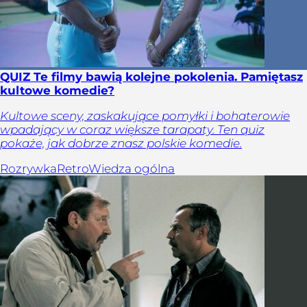
QUIZ Te filmy bawią kolejne pokolenia. Pamiętasz
kultowe komedie?
Kultowe sceny, zaskakujące pomyłki i bohaterowie
wpadający w coraz większe tarapaty. Ten quiz
pokaże, jak dobrze znasz polskie komedie.
Rozrywka
Retro
Wiedza ogólna