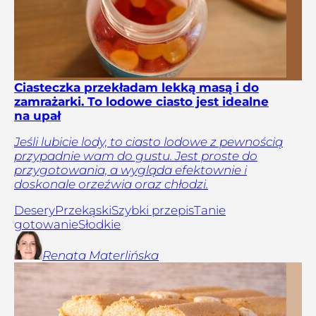
Ciasteczka przekładam lekką masą i do
zamrażarki. To lodowe ciasto jest idealne
na upał
Jeśli lubicie lody, to ciasto lodowe z pewnością
przypadnie wam do gustu. Jest proste do
przygotowania, a wygląda efektownie i
doskonale orzeźwia oraz chłodzi.
Desery
Przekąski
Szybki przepis
Tanie
gotowanie
Słodkie
Renata
Materlińska