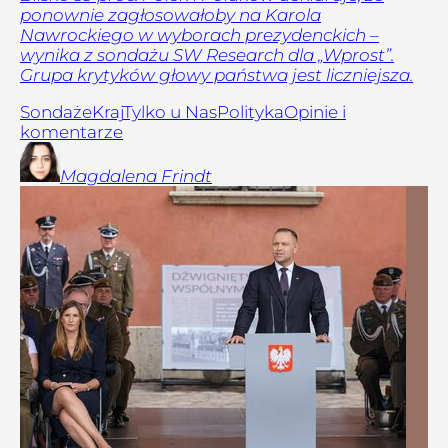
ponownie zagłosowałoby na Karola
Nawrockiego w wyborach prezydenckich –
wynika z sondażu SW Research dla „Wprost”.
Grupa krytyków głowy państwa jest liczniejsza.
Sondaże
Kraj
Tylko u Nas
Polityka
Opinie i
komentarze
Magdalena
Frindt