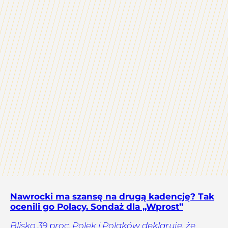
Nawrocki ma szansę na drugą kadencję? Tak
ocenili go Polacy. Sondaż dla „Wprost”
Blisko 39 proc. Polek i Polaków deklaruje, że