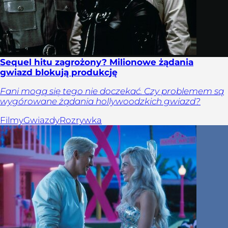
Sequel hitu zagrożony? Milionowe żądania
gwiazd blokują produkcję
Fani mogą się tego nie doczekać. Czy problemem są
wygórowane żądania hollywoodzkich gwiazd?
Filmy
Gwiazdy
Rozrywka