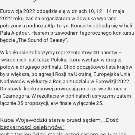
Eurowizja 2022 odbędzie się w dniach 10, 12 i 14 maja
2022 roku, zaś na organizatora widowiska wybrano
położony u podnóża Alp Turyn. Koncerty odbędą się w hali
Pala Alpitour. Hasłem przewodnim tegorocznego konkursu
będzie „The Sound of Beauty”.
W konkursie zobaczymy reprezentantów 40 państw –
wśród nich jest także Polska, która wystąpi w drugiej
połowie drugiego półfinału. Choć początkowo lista krajów
była większa, po agresji Rosji na Ukrainę, Europejska Unia
Nadawców wykluczyła Rosjan z udziału w Eurowizji 2022.
Do stawki konkursowej powracają po przerwie Armenia
i Czarnogóra. W rezultacie w półfinałach usłyszymy zatem
łącznie 35 propozycji, a w finale wyłącznie 25.
Kuba Wojewódzki stanie przed sądem. „Dość
bezkarności celebrytów”
Kuba Wojewódzki stanie przed sądem po tym jak