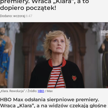
premiery. Wraca „Klara”, a to
dopiero początek!
Dodano:
wczoraj
6:47
„Klara. Rewolucja”
/ Źródło:
HBO
/
Max
HBO Max odsłania sierpniowe premiery.
Wraca „Klara”, a na widzów czekają głośne