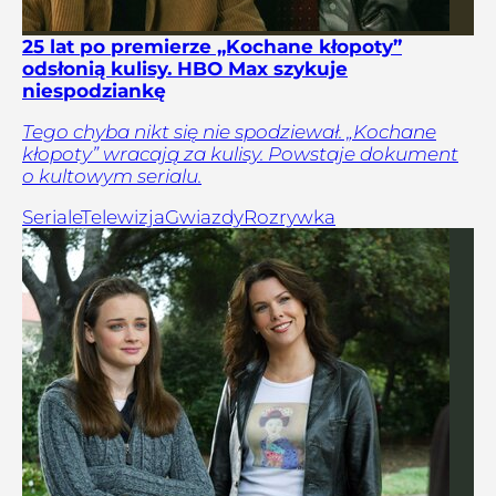
25 lat po premierze „Kochane kłopoty”
odsłonią kulisy. HBO Max szykuje
niespodziankę
Tego chyba nikt się nie spodziewał. „Kochane
kłopoty” wracają za kulisy. Powstaje dokument
o kultowym serialu.
Seriale
Telewizja
Gwiazdy
Rozrywka