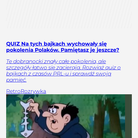
QUIZ Na tych bajkach wychowały się
pokolenia Polaków. Pamiętasz je jeszcze?
Te dobranocki znały całe pokolenia, ale
szczegóły łatwo się zacierają. Rozwiąż quiz o
bajkach z czasów PRL-u i sprawdź swoją
pamięć.
Retro
Rozrywka