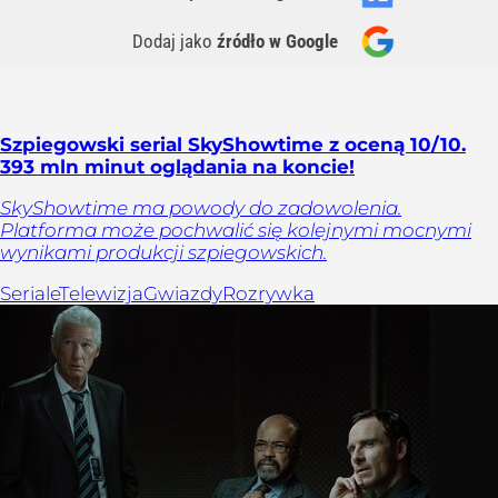
Dodaj jako
źródło w Google
Szpiegowski serial SkyShowtime z oceną 10/10.
393 mln minut oglądania na koncie!
SkyShowtime ma powody do zadowolenia.
Platforma może pochwalić się kolejnymi mocnymi
wynikami produkcji szpiegowskich.
Seriale
Telewizja
Gwiazdy
Rozrywka