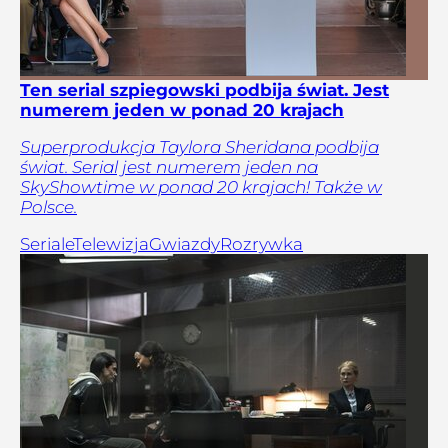
Ten serial szpiegowski podbija świat. Jest
numerem jeden w ponad 20 krajach
Superprodukcja Taylora Sheridana podbija
świat. Serial jest numerem jeden na
SkyShowtime w ponad 20 krajach! Także w
Polsce.
Seriale
Telewizja
Gwiazdy
Rozrywka