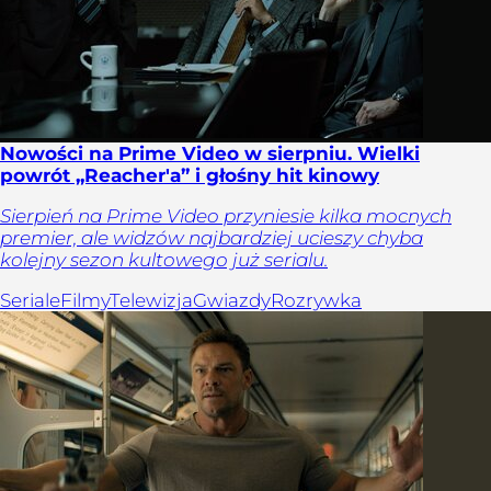
Nowości na Prime Video w sierpniu. Wielki
powrót „Reacher'a” i głośny hit kinowy
Sierpień na Prime Video przyniesie kilka mocnych
premier, ale widzów najbardziej ucieszy chyba
kolejny sezon kultowego już serialu.
Seriale
Filmy
Telewizja
Gwiazdy
Rozrywka