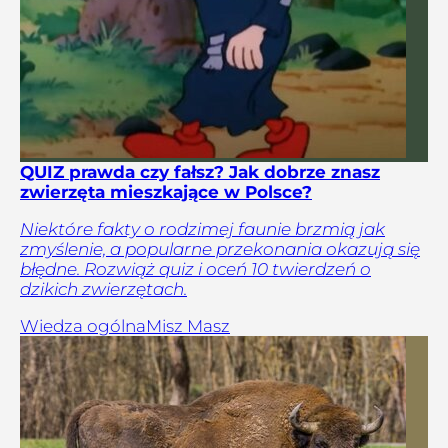
QUIZ prawda czy fałsz? Jak dobrze znasz
zwierzęta mieszkające w Polsce?
Niektóre fakty o rodzimej faunie brzmią jak
zmyślenie, a popularne przekonania okazują się
błędne. Rozwiąż quiz i oceń 10 twierdzeń o
dzikich zwierzętach.
Wiedza ogólna
Misz Masz