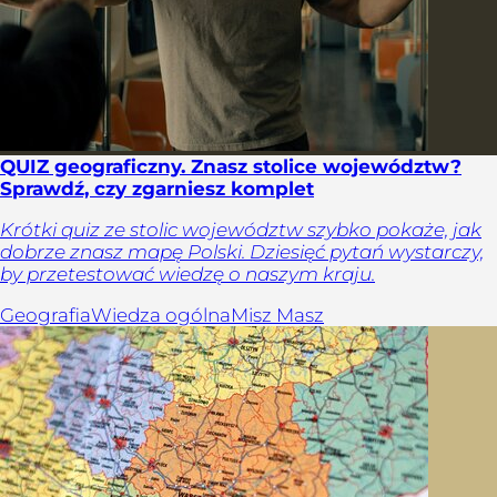
QUIZ geograficzny. Znasz stolice województw?
Sprawdź, czy zgarniesz komplet
Krótki quiz ze stolic województw szybko pokaże, jak
dobrze znasz mapę Polski. Dziesięć pytań wystarczy,
by przetestować wiedzę o naszym kraju.
Geografia
Wiedza ogólna
Misz Masz