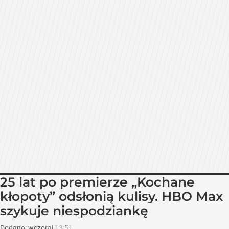
25 lat po premierze „Kochane
kłopoty” odsłonią kulisy. HBO Max
szykuje niespodziankę
Dodano:
wczoraj
13:51