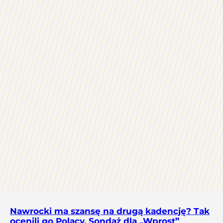
Nawrocki ma szansę na drugą kadencję? Tak
ocenili go Polacy. Sondaż dla „Wprost”