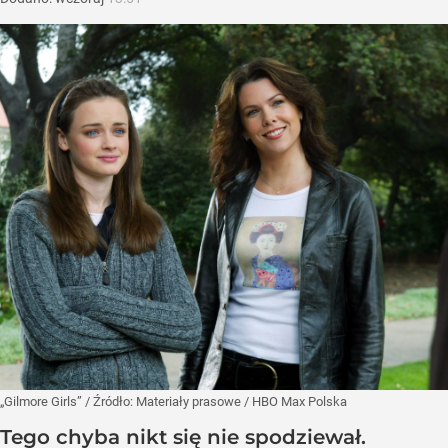
„Gilmore Girls”
/ Źródło:
Materiały prasowe
/
HBO Max Polska
Tego chyba nikt się nie spodziewał.