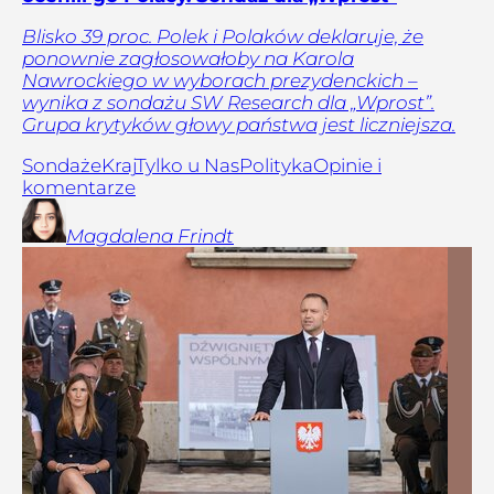
Blisko 39 proc. Polek i Polaków deklaruje, że
ponownie zagłosowałoby na Karola
Nawrockiego w wyborach prezydenckich –
wynika z sondażu SW Research dla „Wprost”.
Grupa krytyków głowy państwa jest liczniejsza.
Sondaże
Kraj
Tylko u Nas
Polityka
Opinie i
komentarze
Magdalena
Frindt