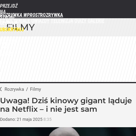
PRZEJDŹ
NA
ROZRYWKA WPROST
STRONĘ
FILMY
SERIALE
GWIAZDY
TELEWIZJA
QUIZY
GALERIE
GŁÓWNĄ
FILMY
WPROST.PL
UBSKRYBUJ
ZALOGUJ
MENU
Rozrywka
/
Filmy
Uwaga! Dziś kinowy gigant ląduje
na Netflix – i nie jest sam
Dodano:
21
maja
2025
8:35