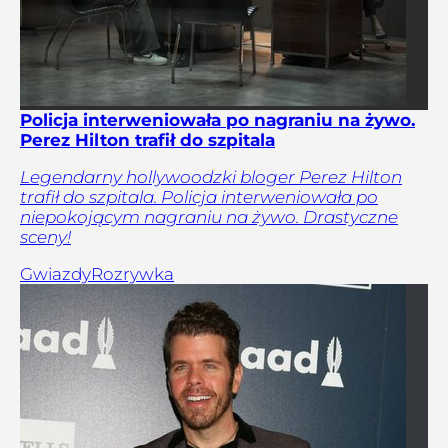
Policja interweniowała po nagraniu na żywo.
Perez Hilton trafił do szpitala
Legendarny hollywoodzki bloger Perez Hilton
trafił do szpitala. Policja interweniowała po
niepokojącym nagraniu na żywo. Drastyczne
sceny!
Gwiazdy
Rozrywka