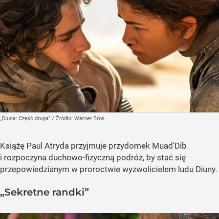
„Diuna: Część druga”
/ Źródło:
Warner Bros.
Książę Paul Atryda przyjmuje przydomek Muad'Dib
i rozpoczyna duchowo-fizyczną podróż, by stać się
przepowiedzianym w proroctwie wyzwolicielem ludu Diuny.
„Sekretne randki”