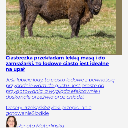
Ciasteczka przekładam lekką masą i do
zamrażarki. To lodowe ciasto jest idealne
na upał
Jeśli lubicie lody, to ciasto lodowe z pewnością
przypadnie wam do gustu. Jest proste do
przygotowania, a wygląda efektownie i
doskonale orzeźwia oraz chłodzi.
Desery
Przekąski
Szybki przepis
Tanie
gotowanie
Słodkie
Renata
Materlińska