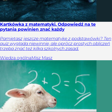
Kartkówka z matematyki. Odpowiedź na te
pytania powinien znać każdy
Pamiętasz jeszcze matematykę z podstawówki? Ten
quiz wygląda niewinnie, ale oprócz prostych obliczeń
trzeba znać też kilka szkolnych zasad.
Wiedza ogólna
Misz Masz