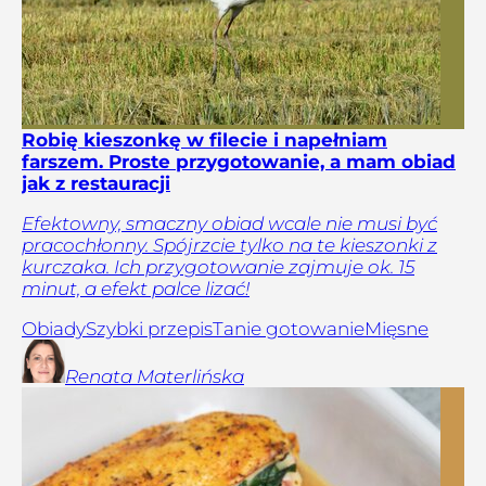
Robię kieszonkę w filecie i napełniam
farszem. Proste przygotowanie, a mam obiad
jak z restauracji
Efektowny, smaczny obiad wcale nie musi być
pracochłonny. Spójrzcie tylko na te kieszonki z
kurczaka. Ich przygotowanie zajmuje ok. 15
minut, a efekt palce lizać!
Obiady
Szybki przepis
Tanie gotowanie
Mięsne
Renata
Materlińska