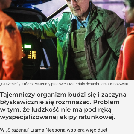
„Skażenie”
/ Źródło:
Materiały prasowe
/
Materiały dystrybutora / Kino Świat
Tajemniczy organizm budzi się i zaczyna
błyskawicznie się rozmnażać. Problem
w tym, że ludzkość nie ma pod ręką
wyspecjalizowanej ekipy ratunkowej.
W „Skażeniu” Liama Neesona wspiera więc duet