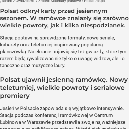
„Taniec z Gwiazdami”
/ Źródło:
Materiały prasowe
/
Polsat /akpa
Polsat odkrył karty przed jesiennym
sezonem. W ramówce znalazły się zarówno
wielkie powroty, jak i kilka niespodzianek.
Stacja postawi na sprawdzone formaty, nowe seriale,
kabarety oraz teleturniej inspirowany popularną
planszówką. Na ekranie pojawią się też gwiazdy, które tym
razem będą rywalizować nie tylko o uwagę widzów, ale i o
taneczne oraz muzyczne laury.
Polsat ujawnił jesienną ramówkę. Nowy
teleturniej, wielkie powroty i serialowe
premiery
Jesień w Polsacie zapowiada się wyjątkowo intensywnie.
Stacja podczas konferencji ramówkowej w Centrum
Łubinowa w Warszawie przedstawiła swoje najważniejsze