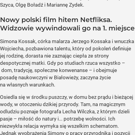
Szyca, Olgę Boładź i Mariannę Zydek.
Nowy polski film hitem Netfliksa.
Widzowie wywindowali go na 1. miejsce
Simona Kossak, córka malarza Jerzego Kossaka i wnuczka
Wojciecha, pozbawiona talentu, który od pokoleń definiuje
jej rodzinę, dorasta nie zaznając ciepła ze strony
despotycznej matki. Gdy po studiach rzuca wszystko –
dom, tradycję, społeczne konwenanse – i obejmuje
posadę naukowczyni w Białowieży, zaczyna życie
na własnych warunkach.
Osiedla się w środku puszczy, w domu bez prądu i bieżącej
wody, w otoczeniu dzikiej przyrody. Tam, na magicznym
odludziu poznaje fotografa Lecha Wilczka, z którym dzieli
pasje – miłość do natury i... potrzebę wolności. Ich
niezwykła relacja wymyka się wszelkim schematom.
Jednak wyobrażenia Simony o pracy przyrodnika i pozycji