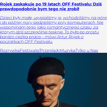
Rojek zaskakuje po 19 latach OFF Festivalu: Dziś
prawdopodobnie bym tego nie zrobił
Dzieci były małe, usypialiśmy je, wchodziliśmy na górę
i do późnej nocy siedzieliśmy przy komputerach. Nie
wspominam tego jako romantycznego czasu, za
którym dziś szczególnie tęsknię. To była po prostu
bardzo ciężka praca – mówi Artur Rojek o
początkach OFF Festivalu.
Rozrywka
Festiwale/Przeglądy
Muzyka
Tylko u Nas