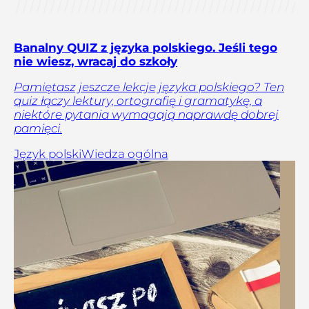
Banalny QUIZ z języka polskiego. Jeśli tego
nie wiesz, wracaj do szkoły
Pamiętasz jeszcze lekcje języka polskiego? Ten
quiz łączy lektury, ortografię i gramatykę, a
niektóre pytania wymagają naprawdę dobrej
pamięci.
Język polski
Wiedza ogólna