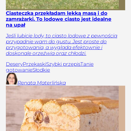
Ciasteczka przekładam lekką masą i do
zamrażarki. To lodowe ciasto jest idealne
na upał
Jeśli lubicie lody, to ciasto lodowe z pewnością
przypadnie wam do gustu. Jest proste do
przygotowania, a wygląda efektownie i
doskonale orzeźwia oraz chłodzi.
Desery
Przekąski
Szybki przepis
Tanie
gotowanie
Słodkie
Renata
Materlińska