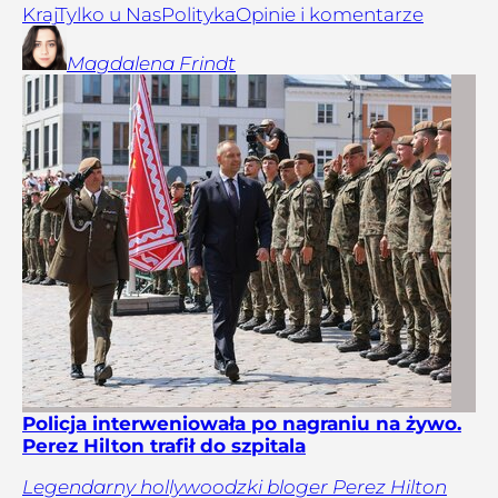
Kraj
Tylko u Nas
Polityka
Opinie i komentarze
Magdalena
Frindt
Policja interweniowała po nagraniu na żywo.
Perez Hilton trafił do szpitala
Legendarny hollywoodzki bloger Perez Hilton