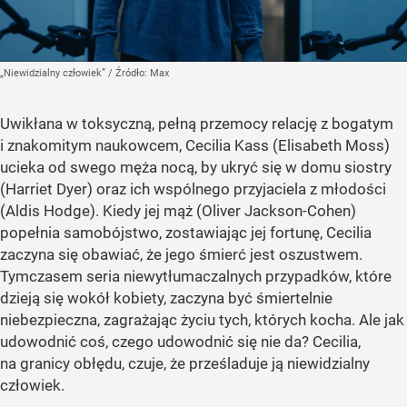
„Niewidzialny człowiek”
/ Źródło:
Max
Uwikłana w toksyczną, pełną przemocy relację z bogatym
i znakomitym naukowcem, Cecilia Kass (Elisabeth Moss)
ucieka od swego męża nocą, by ukryć się w domu siostry
(Harriet Dyer) oraz ich wspólnego przyjaciela z młodości
(Aldis Hodge). Kiedy jej mąż (Oliver Jackson-Cohen)
popełnia samobójstwo, zostawiając jej fortunę, Cecilia
zaczyna się obawiać, że jego śmierć jest oszustwem.
Tymczasem seria niewytłumaczalnych przypadków, które
dzieją się wokół kobiety, zaczyna być śmiertelnie
niebezpieczna, zagrażając życiu tych, których kocha. Ale jak
udowodnić coś, czego udowodnić się nie da? Cecilia,
na granicy obłędu, czuje, że prześladuje ją niewidzialny
człowiek.