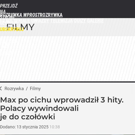
PRZEJDŹ
NA
ROZRYWKA WPROST
STRONĘ
FILMY
SERIALE
GWIAZDY
TELEWIZJA
QUIZY
GALERIE
GŁÓWNĄ
FILMY
WPROST.PL
UBSKRYBUJ
ZALOGUJ
MENU
Rozrywka
/
Filmy
Max po cichu wprowadził 3 hity.
Polacy wywindowali
je do czołówki
Dodano:
13
stycznia
2025
10:38