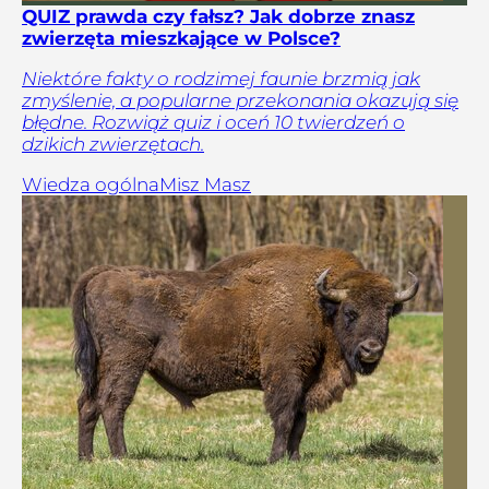
QUIZ prawda czy fałsz? Jak dobrze znasz
zwierzęta mieszkające w Polsce?
Niektóre fakty o rodzimej faunie brzmią jak
zmyślenie, a popularne przekonania okazują się
błędne. Rozwiąż quiz i oceń 10 twierdzeń o
dzikich zwierzętach.
Wiedza ogólna
Misz Masz