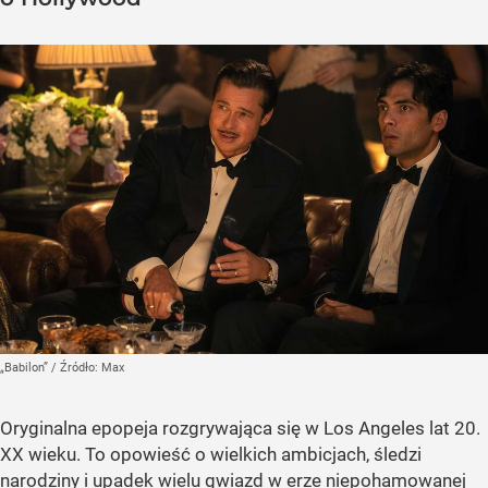
„Babilon”
/ Źródło:
Max
Oryginalna epopeja rozgrywająca się w Los Angeles lat 20.
XX wieku. To opowieść o wielkich ambicjach, śledzi
narodziny i upadek wielu gwiazd w erze niepohamowanej