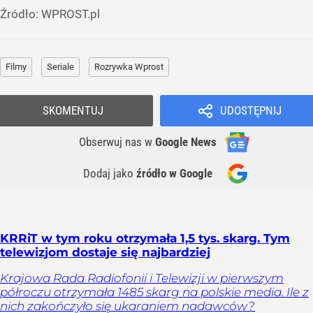
Źródło:
WPROST.pl
Filmy
Seriale
Rozrywka Wprost
SKOMENTUJ
UDOSTĘPNIJ
Obserwuj nas
w
Google News
Dodaj jako
źródło w Google
KRRiT w tym roku otrzymała 1,5 tys. skarg. Tym
telewizjom dostaje się najbardziej
Krajowa Rada Radiofonii i Telewizji w pierwszym
półroczu otrzymała 1485 skarg na polskie media. Ile z
nich zakończyło się ukaraniem nadawców?