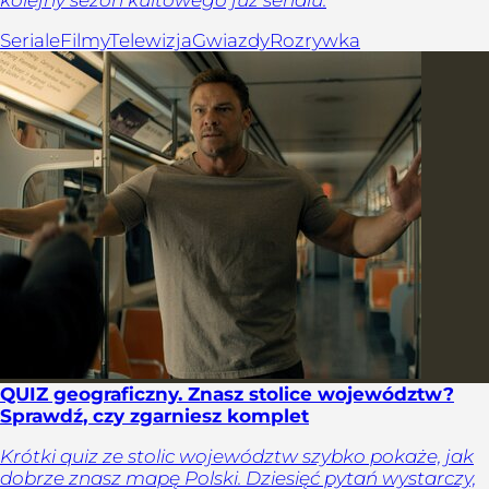
kolejny sezon kultowego już serialu.
Seriale
Filmy
Telewizja
Gwiazdy
Rozrywka
QUIZ geograficzny. Znasz stolice województw?
Sprawdź, czy zgarniesz komplet
Krótki quiz ze stolic województw szybko pokaże, jak
dobrze znasz mapę Polski. Dziesięć pytań wystarczy,