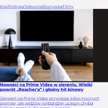
Kraj
Polityka
Telewizja
Rozrywka
Filmy
Nowości na Prime Video w sierpniu. Wielki
powrót „Reacher'a” i głośny hit kinowy
Sierpień na Prime Video przyniesie kilka mocnych
premier, ale widzów najbardziej ucieszy chyba