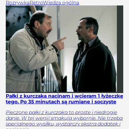
Rozrywka
Retro
Wiedza ogólna
Pałki z kurczaka nacinam i wcieram 1 łyżeczkę
tego. Po 35 minutach są rumiane i soczyste
Pieczone pałki z kurczaka to proste i niedrogie
danie. W tej wersji smakują wybornie. Nie trzeba
specjalnego wysiłku, wystarczy ekstra dodatek i