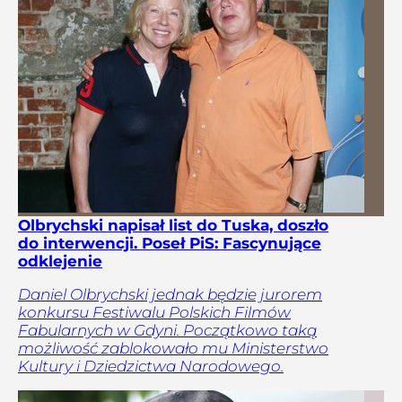
Olbrychski napisał list do Tuska, doszło
do interwencji. Poseł PiS: Fascynujące
odklejenie
Daniel Olbrychski jednak będzie jurorem
konkursu Festiwalu Polskich Filmów
Fabularnych w Gdyni. Początkowo taką
możliwość zablokowało mu Ministerstwo
Kultury i Dziedzictwa Narodowego.