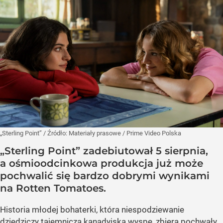
„Sterling Point”
/ Źródło:
Materiały prasowe
/
Prime Video Polska
„Sterling Point” zadebiutował 5 sierpnia,
a ośmioodcinkowa produkcja już może
pochwalić się bardzo dobrymi wynikami
na Rotten Tomatoes.
Historia młodej bohaterki, która niespodziewanie
dziedziczy tajemniczą kanadyjską wyspę, zbiera pochwały