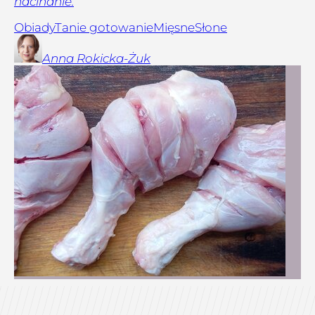
nacinanie.
Obiady
Tanie gotowanie
Mięsne
Słone
Anna
Rokicka-Żuk