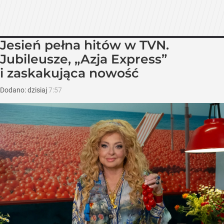
Jesień pełna hitów w TVN.
Jubileusze, „Azja Express”
i zaskakująca nowość
Dodano:
dzisiaj
7:57