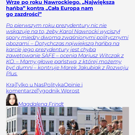
Wrze po roku Nawrockiego. „Największa
hańba” kontra „Cała Europa nam
go zazdrości”
Po pierwszym roku prezydentury nic nie
wskazuje na to, żeby Karol Nawrocki wyciszył
spory między dwoma zwaśnionymi politycznymi
obozami. – Dotychczas największą hańbą na
karcie jego prezydentury jest chyba
zawetowanie SAFE – ocenia Mariusz Witczak z
KO. – Mamy głowę państwa, z której możemy
być dumni – kontruje Marek Jakubiak z Rozwoju
Plus.
Kraj
Tylko u Nas
Polityka
Opinie i
komentarze
Tygodnik Wprost
Magdalena
Frindt