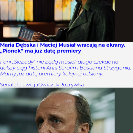
Maria Dębska i Maciej Musiał wracają na ekrany.
„Pionek” ma już datę premiery
Fani „Ślebody” nie będą musieli długo czekać na
dalszy ciąg historii Anki Serafin i Bastiana Strzygonia.
Mamy już datę premiery kolejnej odsłony.
Seriale
Telewizja
Gwiazdy
Rozrywka