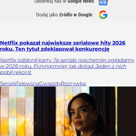
Obserwuj nas
w
Google News
Dodaj jako
źródło w Google
Netflix pokazał największe serialowe hity 2026
roku. Ten tytuł zdeklasował konkurencję
Netflix odsłonił karty. Te seriale najchętniej oglądamy
w 2026 roku. Przynajmniej jak dotąd. Jeden z nich
pobił rekord.
Seriale
Telewizja
Gwiazdy
Rozrywka