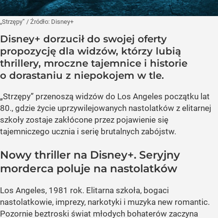
„Strzępy”
/ Źródło:
Disney+
Disney+ dorzucił do swojej oferty
propozycję dla widzów, którzy lubią
thrillery, mroczne tajemnice i historie
o dorastaniu z niepokojem w tle.
„Strzępy” przenoszą widzów do Los Angeles początku lat
80., gdzie życie uprzywilejowanych nastolatków z elitarnej
szkoły zostaje zakłócone przez pojawienie się
tajemniczego ucznia i serię brutalnych zabójstw.
Nowy thriller na Disney+. Seryjny
morderca poluje na nastolatków
Los Angeles, 1981 rok. Elitarna szkoła, bogaci
nastolatkowie, imprezy, narkotyki i muzyka new romantic.
Pozornie beztroski świat młodych bohaterów zaczyna