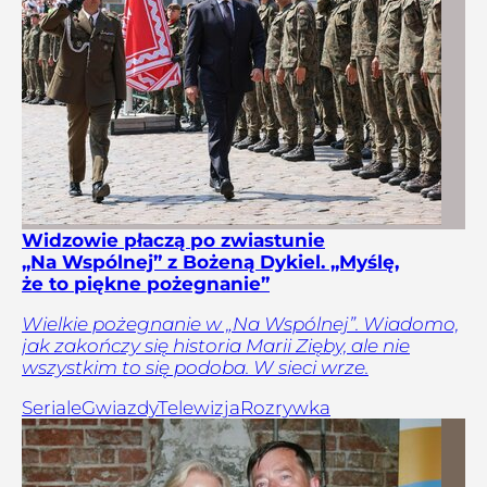
Widzowie płaczą po zwiastunie
„Na Wspólnej” z Bożeną Dykiel. „Myślę,
że to piękne pożegnanie”
Wielkie pożegnanie w „Na Wspólnej”. Wiadomo,
jak zakończy się historia Marii Zięby, ale nie
wszystkim to się podoba. W sieci wrze.
Seriale
Gwiazdy
Telewizja
Rozrywka