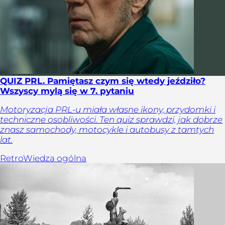
QUIZ PRL. Pamiętasz czym się wtedy jeździło?
Wszyscy mylą się w 7. pytaniu
Motoryzacja PRL-u miała własne ikony, przydomki i
techniczne osobliwości. Ten quiz sprawdzi, jak dobrze
znasz samochody, motocykle i autobusy z tamtych
lat.
Retro
Wiedza ogólna