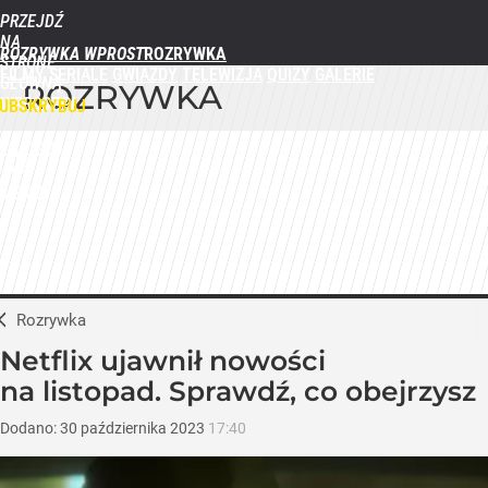
PRZEJDŹ
NA
ROZRYWKA WPROST
STRONĘ
FILMY
SERIALE
GWIAZDY
TELEWIZJA
QUIZY
GALERIE
GŁÓWNĄ
ROZRYWKA
WPROST.PL
UBSKRYBUJ
ZALOGUJ
MENU
Rozrywka
Netflix ujawnił nowości
na listopad. Sprawdź, co obejrzysz
Dodano:
30
października
2023
17:40